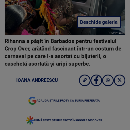
Deschide galeria
PROFIMEDIA
Rihanna a pășit în Barbados pentru festivalul
Crop Over, arătând fascinant într-un costum de
carnaval pe care l-a asortat cu bijuterii, o
caschetă asortată și aripi superbe.
IOANA ANDREESCU
ADAUGĂ ȘTIRILE PROTV CA SURSĂ PREFERATĂ
URMĂREȘTE ȘTIRILE PROTV ÎN GOOGLE DISCOVER