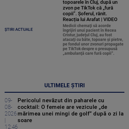
topoarele în Cluj, după un
zvon pe TikTok că „fură
copii”. Șoferul, rănit.
Reacția lui Arafat | VIDEO
Medicii chemaţi să acorde
ȘTIRI ACTUALE
îngrijiri unui pacient în Recea
Cristur, judeţul Cluj, au fost
atacaţi cu bâte, topoare şi pietre,
pe fondul unor zvonuri propagate
pe TikTok despre o presupusă
„ambulanţă care fură copii”.
ULTIMELE ȘTIRI
09-
Pericolul nevăzut din paharele cu
08-
cocktail: O femeie are vezicule „de
2026
mărimea unei mingi de golf” după o zi la
|
soare
12:46