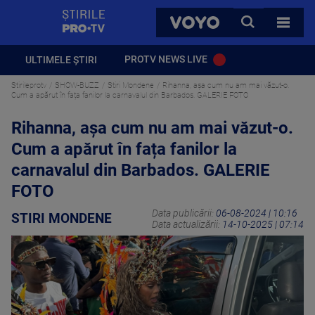
StirilePROTV
CAUTA
VOYO
TOATE 
PROTV NEWS LIVE
ULTIMELE ȘTIRI
Stirileprotv
SHOW-BUZZ
Stiri Mondene
Rihanna, aşa cum nu am mai văzut-o.
Cum a apărut în fața fanilor la carnavalul din Barbados. GALERIE FOTO
Rihanna, aşa cum nu am mai văzut-o.
Cum a apărut în fața fanilor la
carnavalul din Barbados. GALERIE
FOTO
Data publicării:
06-08-2024 | 10:16
STIRI MONDENE
Data actualizării:
14-10-2025 | 07:14