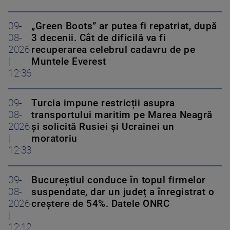
09-
„Green Boots” ar putea fi repatriat, după
08-
3 decenii. Cât de dificilă va fi
2026
recuperarea celebrul cadavru de pe
|
Muntele Everest
12:36
09-
Turcia impune restricții asupra
08-
transportului maritim pe Marea Neagră
2026
și solicită Rusiei și Ucrainei un
|
moratoriu
12:33
09-
Bucureștiul conduce în topul firmelor
08-
suspendate, dar un județ a înregistrat o
2026
creștere de 54%. Datele ONRC
|
12:12