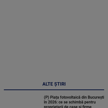
2026
MAI
MULTE
DETALII
02:33:45
ALTE ȘTIRI
(P) Piața fotovoltaică din București
în 2026: ce se schimbă pentru
proprietarii de case și firme