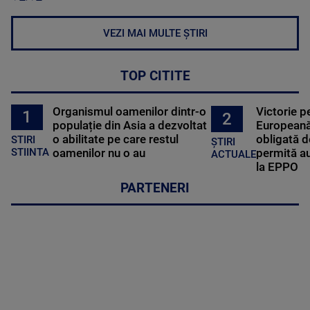
VEZI MAI MULTE ȘTIRI
TOP CITITE
Organismul oamenilor dintr-o
Victorie p
1
2
populație din Asia a dezvoltat
Europeană
o abilitate pe care restul
obligată d
STIRI
ȘTIRI
oamenilor nu o au
permită au
STIINTA
ACTUALE
la EPPO
PARTENERI