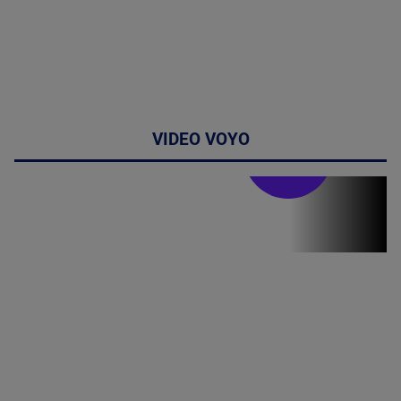
VIDEO VOYO
Stirile PRO TV
Stirile PRO
TV # 07.00 -
09 August