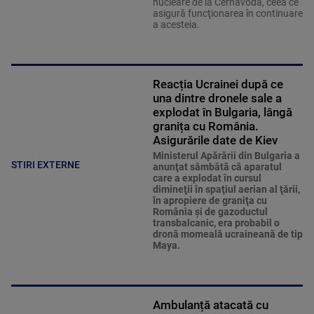
nucleare de la Cernavodă, ceea ce
asigură funcţionarea în continuare
a acesteia.
Reacția Ucrainei după ce
una dintre dronele sale a
explodat în Bulgaria, lângă
granița cu România.
Asigurările date de Kiev
Ministerul Apărării din Bulgaria a
STIRI EXTERNE
anunţat sâmbătă că aparatul
care a explodat în cursul
dimineţii în spaţiul aerian al ţării,
în apropiere de graniţa cu
România şi de gazoductul
transbalcanic, era probabil o
dronă momeală ucraineană de tip
Maya.
Ambulanță atacată cu