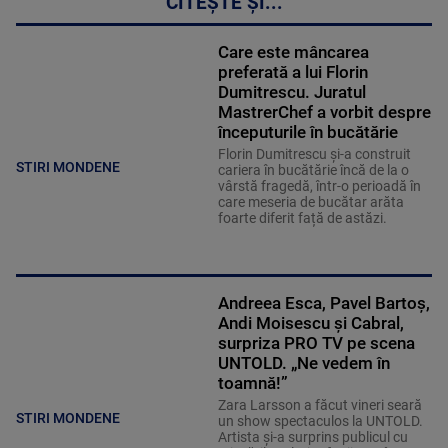
CITEȘTE ȘI...
Care este mâncarea
preferată a lui Florin
Dumitrescu. Juratul
MastrerChef a vorbit despre
începuturile în bucătărie
Florin Dumitrescu și-a construit
STIRI MONDENE
cariera în bucătărie încă de la o
vârstă fragedă, într-o perioadă în
care meseria de bucătar arăta
foarte diferit față de astăzi.
Andreea Esca, Pavel Bartoș,
Andi Moisescu și Cabral,
surpriza PRO TV pe scena
UNTOLD. „Ne vedem în
toamnă!”
Zara Larsson a făcut vineri seară
STIRI MONDENE
un show spectaculos la UNTOLD.
Artista și-a surprins publicul cu