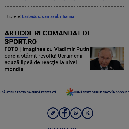
Etichete:
barbados
,
carnaval
,
rihanna
,
ARTICOL RECOMANDAT DE
SPORT.RO
FOTO | Imaginea cu Vladimir Putin
care a stârnit revoltă! Ucrainenii
acuză lipsă de reacție la nivel
mondial
UGĂ ȘTIRILE PROTV CA SURSĂ PREFERATĂ
URMĂREȘTE ȘTIRILE PROTV ÎN GOOGLE 