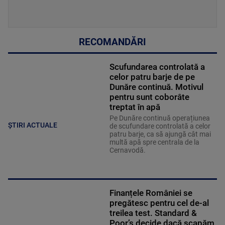
RECOMANDĂRI
Scufundarea controlată a
celor patru barje de pe
Dunăre continuă. Motivul
pentru sunt coborâte
treptat în apă
Pe Dunăre continuă operațiunea
ȘTIRI ACTUALE
de scufundare controlată a celor
patru barje, ca să ajungă cât mai
multă apă spre centrala de la
Cernavodă.
Finanțele României se
pregătesc pentru cel de-al
treilea test. Standard &
Poor’s decide dacă scapăm