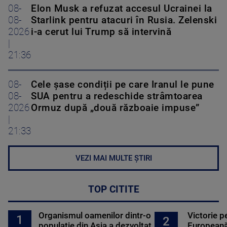
08-
Elon Musk a refuzat accesul Ucrainei la
08-
Starlink pentru atacuri în Rusia. Zelenski
2026
i-a cerut lui Trump să intervină
|
21:36
08-
Cele șase condiții pe care Iranul le pune
08-
SUA pentru a redeschide strâmtoarea
2026
Ormuz după „două războaie impuse”
|
21:33
VEZI MAI MULTE ȘTIRI
TOP CITITE
Organismul oamenilor dintr-o
Victorie p
1
2
populație din Asia a dezvoltat
Europeană