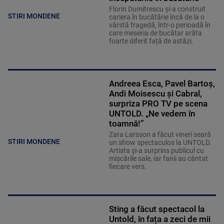
Florin Dumitrescu și-a construit
STIRI MONDENE
cariera în bucătărie încă de la o
vârstă fragedă, într-o perioadă în
care meseria de bucătar arăta
foarte diferit față de astăzi.
Andreea Esca, Pavel Bartoș,
Andi Moisescu și Cabral,
surpriza PRO TV pe scena
UNTOLD. „Ne vedem în
toamnă!”
Zara Larsson a făcut vineri seară
STIRI MONDENE
un show spectaculos la UNTOLD.
Artista și-a surprins publicul cu
mișcările sale, iar fanii au cântat
fiecare vers.
Sting a făcut spectacol la
Untold, în fața a zeci de mii