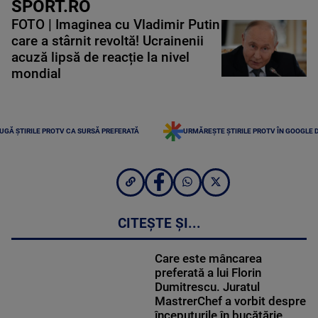
SPORT.RO
FOTO | Imaginea cu Vladimir Putin
care a stârnit revoltă! Ucrainenii
acuză lipsă de reacție la nivel
mondial
UGĂ ȘTIRILE PROTV CA SURSĂ PREFERATĂ
URMĂREȘTE ȘTIRILE PROTV ÎN GOOGLE 
CITEȘTE ȘI...
Care este mâncarea
preferată a lui Florin
Dumitrescu. Juratul
MastrerChef a vorbit despre
începuturile în bucătărie