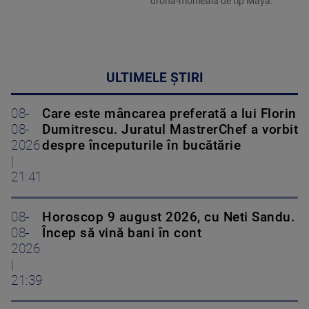
dronă-momeală de tip Maya.
ULTIMELE ȘTIRI
08-
Care este mâncarea preferată a lui Florin
08-
Dumitrescu. Juratul MastrerChef a vorbit
2026
despre începuturile în bucătărie
|
21:41
08-
Horoscop 9 august 2026, cu Neti Sandu.
08-
Încep să vină bani în cont
2026
|
21:39