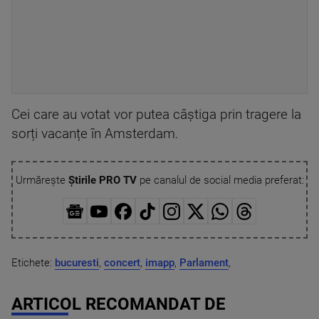
Cei care au votat vor putea câștiga prin tragere la
sorți vacanțe în Amsterdam.
Urmărește
Știrile PRO TV
pe canalul de social media preferat:
Etichete:
bucuresti
,
concert
,
imapp
,
Parlament
,
ARTICOL RECOMANDAT DE