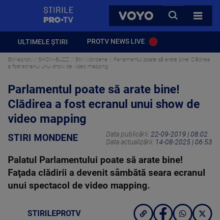
StirilePROTV
CAUTA
VOYO
TOATE 
PROTV NEWS LIVE
ULTIMELE ȘTIRI
Stirileprotv
SHOW-BUZZ
Stiri Mondene
Parlamentul poate să arate bine! Clădirea
a fost ecranul unui show de video mapping
Parlamentul poate să arate bine!
Clădirea a fost ecranul unui show de
video mapping
Data publicării:
22-09-2019 | 08:02
STIRI MONDENE
Data actualizării:
14-08-2025 | 06:53
Palatul Parlamentului poate să arate bine!
Faţada clădirii a devenit sâmbătă seara ecranul
unui spectacol de video mapping.
STIRILEPROTV