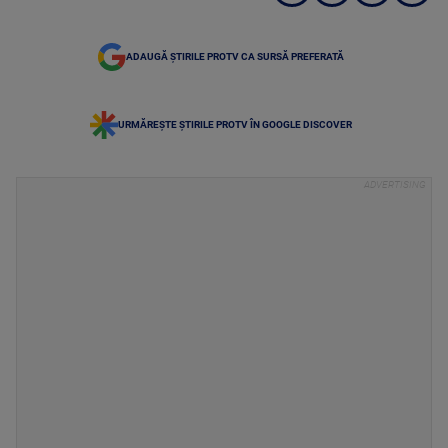
ADAUGĂ ȘTIRILE PROTV CA SURSĂ PREFERATĂ
URMĂREȘTE ȘTIRILE PROTV ÎN GOOGLE DISCOVER