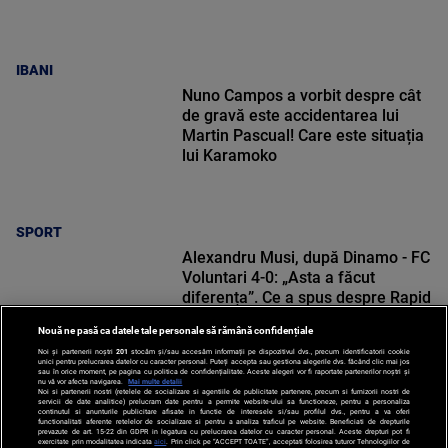
IBANI
Nuno Campos a vorbit despre cât
de gravă este accidentarea lui
Martin Pascual! Care este situația
lui Karamoko
SPORT
Alexandru Musi, după Dinamo - FC
Voluntari 4-0: „Asta a făcut
diferența”. Ce a spus despre Rapid
Nouă ne pasă ca datele tale personale să rămână confidențiale
Noi și partenerii noștri
201
stocăm și/sau accesăm informații pe dispozitivul dvs., precum identificatorii cookie
unici pentru prelucrarea datelor cu caracter personal. Puteți accepta sau gestiona alegerile dvs. făcând clic mai jos
sau în orice moment, pe pagina cu politica de confidențialitate. Aceste alegeri vor fi raportate partenerilor noștri și
nu vă vor afecta navigarea.
Mai multe detalii
SPORT
Noi si partenerii nostri (retelele de socializare si agentiile de publicitate partenere, precum si furnizorii nostri de
servicii de date analitice) prelucram date pentru a permite website-ului sa functioneze, pentru a personaliza
continutul si anunturile publicitare afisate in functie de interesele si/sau profilul dvs., pentru a va oferi
functionalitati aferente retelelor de socializare si pentru a analiza traficul pe website. Beneficiati de drepturile
prevazute de art. 15-22 din GDPR in legatura cu prelucrarea datelor cu caracter personal. Aceste drepturi pot fi
exercitate prin modalitatea indicata
aici
. Prin click pe “ACCEPT TOATE”, acceptati folosirea tuturor Tehnologiilor de