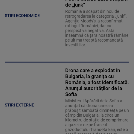
de „junk”
România a scapat din nou de
STIRI ECONOMICE
retrogradarea la categoria „junk”.
Agenția Moody's, a reconfirmat
ratingul României, dar cu
perspectivă negativă. Asta
înseamnă că țara noastră rămâne
pe ultima treaptă recomandată
investițiilor.
Drona care a explodat în
Bulgaria, la granița cu
România, a fost identificată.
Anunțul autorităților de la
Sofia
Ministerul Apărării de la Sofia a
STIRI EXTERNE
anunțat că drona care s-a
prăbușit sâmbătă dimineața pe un
câmp din Bulgaria, la circa un
kilometru de stația de comprimare
a gazelor de pe traseul
gazoductului Trans-Balkan, este o