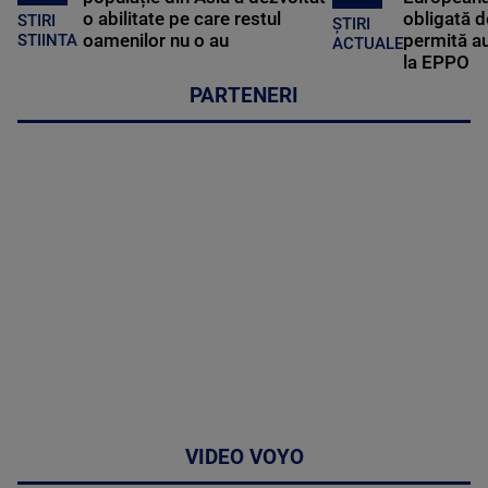
o abilitate pe care restul
obligată d
STIRI
ȘTIRI
oamenilor nu o au
permită au
STIINTA
ACTUALE
la EPPO
PARTENERI
VIDEO VOYO