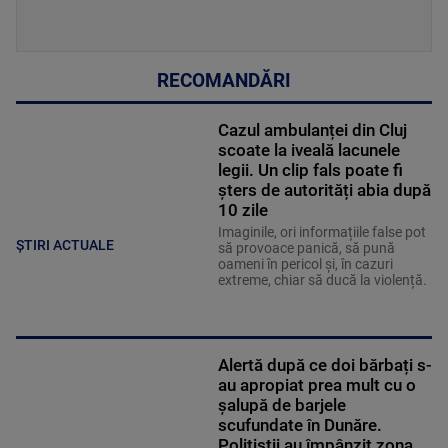
RECOMANDĂRI
Cazul ambulanței din Cluj
scoate la iveală lacunele
legii. Un clip fals poate fi
șters de autorități abia după
10 zile
Imaginile, ori informațiile false pot
ȘTIRI ACTUALE
să provoace panică, să pună
oameni în pericol și, în cazuri
extreme, chiar să ducă la violență.
Alertă după ce doi bărbați s-
au apropiat prea mult cu o
șalupă de barjele
scufundate în Dunăre.
Polițiștii au împânzit zona