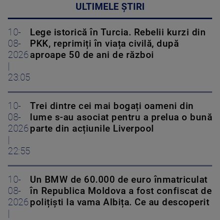
ULTIMELE ȘTIRI
10-
Lege istorică în Turcia. Rebelii kurzi din
08-
PKK, reprimiți în viața civilă, după
2026
aproape 50 de ani de război
|
23:05
10-
Trei dintre cei mai bogați oameni din
08-
lume s-au asociat pentru a prelua o bună
2026
parte din acțiunile Liverpool
|
22:55
10-
Un BMW de 60.000 de euro înmatriculat
08-
în Republica Moldova a fost confiscat de
2026
polițiști la vama Albița. Ce au descoperit
|