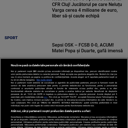
CFR Cluj! Jucătorul pe care Neluțu
Varga cerea 4 milioane de euro,
liber să-și caute echipă
SPORT
Sepsi OSK – FCSB 0-0, ACUM!
Matei Popa și Duarte, gafă imensă
Nouă ne pasă ca datele tale personale să rămână confidențiale
Noi și partenerii noștri
201
stocăm și/sau accesăm informații pe dispozitivul dvs., precum identificatorii cookie
unici pentru prelucrarea datelor cu caracter personal. Puteți accepta sau gestiona alegerile dvs. făcând clic mai jos
sau în orice moment, pe pagina cu politica de confidențialitate. Aceste alegeri vor fi raportate partenerilor noștri și
nu vă vor afecta navigarea.
Mai multe detalii
Noi si partenerii nostri (retelele de socializare si agentiile de publicitate partenere, precum si furnizorii nostri de
SPORT
servicii de date analitice) prelucram date pentru a permite website-ului sa functioneze, pentru a personaliza
continutul si anunturile publicitare afisate in functie de interesele si/sau profilul dvs., pentru a va oferi
functionalitati aferente retelelor de socializare si pentru a analiza traficul pe website. Beneficiati de drepturile
prevazute de art. 15-22 din GDPR in legatura cu prelucrarea datelor cu caracter personal. Aceste drepturi pot fi
exercitate prin modalitatea indicata
aici
. Prin click pe “ACCEPT TOATE”, acceptati folosirea tuturor Tehnologiilor de
tip Cookie, care implica inclusiv acceptul dvs. cu privire la stocarea/accesarea informatiilor de catre Vendor-ii cu
care colaboram. Prin click pe “VREAU SA MODIFIC SETARILE INDIVIDUAL” puteti schimba preferintele in mod
individual, mai putin cele legate de cookie strict necesare pentru functionarea website-ului.
Atât noi, cât și partenerii noștri prelucrăm datele pentru a oferi:
Dezvoltarea și îmbunătățirea serviciilor. Măsurarea performanței reclamelor. Stocarea și/sau accesarea informațiilor
de pe un dispozitiv. Utilizarea profilurilor pentru selectarea conținutului personalizat. Crearea profilurilor de conținut
personalizat. Utilizarea profilurilor pentru selectarea publicității personalizate. Crearea profilurilor pentru publicitate
personalizată. Măsurarea performanței conținutului. Înțelegerea publicului prin statistici sau combinații de date din
surse diferite. Utilizarea de date limitate pentru a selecta publicitatea. Utilizarea datelor limitate pentru a selecta