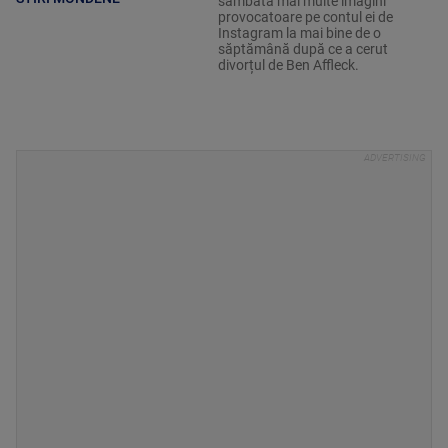
sâmbătă mai multe imagini
provocatoare pe contul ei de
Instagram la mai bine de o
săptămână după ce a cerut
divorțul de Ben Affleck.