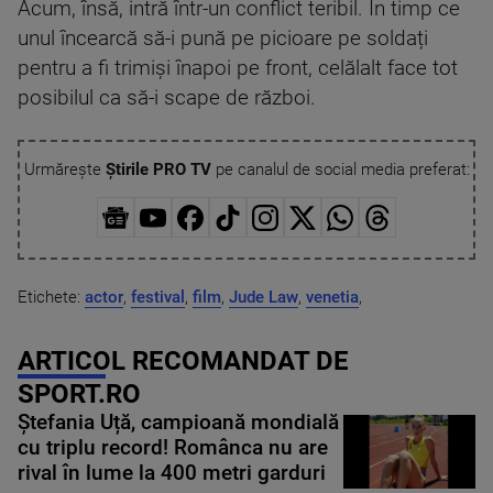
Acum, însă, intră într-un conflict teribil. În timp ce
unul încearcă să-i pună pe picioare pe soldați
pentru a fi trimiși înapoi pe front, celălalt face tot
posibilul ca să-i scape de război.
Urmărește
Știrile PRO TV
pe canalul de social media preferat:
Etichete:
actor
,
festival
,
film
,
Jude Law
,
venetia
,
ARTICOL RECOMANDAT DE
SPORT.RO
Ștefania Uță, campioană mondială
cu triplu record! Românca nu are
rival în lume la 400 metri garduri