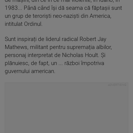
de mașini, din ce în ce mai violente, în Idaho, în
1983... Până când își dă seama că făptașii sunt
un grup de teroriști neo-naziști din America,
intitulat Ordinul.
Sunt inspirați de liderul radical Robert Jay
Mathews, militant pentru supremația albilor,
personaj interpretat de Nicholas Hoult. Și
plănuiesc, de fapt, un ... război împotriva
guvernului american.