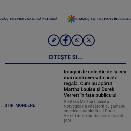
UGĂ ȘTIRILE PROTV CA SURSĂ PREFERATĂ
URMĂREȘTE ȘTIRILE PROTV ÎN GOOGLE 
CITEȘTE ȘI...
Imagini de colecție de la cea
mai controversată nuntă
regală. Cum au apărut
Martha Louise și Durek
Verrett în fața publicului
Prințesa Märtha Louise a
STIRI MONDENE
Norvegiei s-a căsătorit cu șamanul
american autointitulat Durek
Verrett într-o nuntă care a divizat
țara.