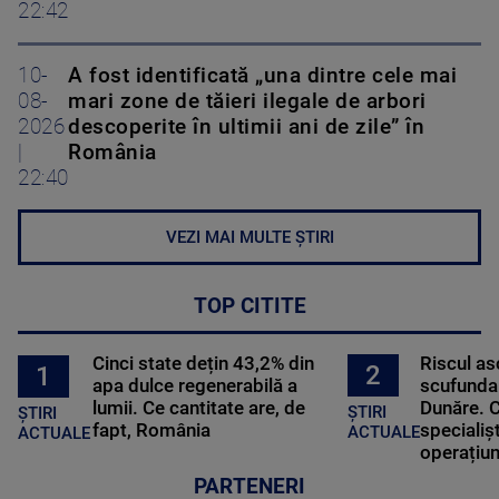
22:42
10-
A fost identificată „una dintre cele mai
08-
mari zone de tăieri ilegale de arbori
2026
descoperite în ultimii ani de zile” în
|
România
22:40
VEZI MAI MULTE ȘTIRI
TOP CITITE
Cinci state dețin 43,2% din
Riscul a
2
1
apa dulce regenerabilă a
scufundar
lumii. Ce cantitate are, de
Dunăre. C
ȘTIRI
ȘTIRI
fapt, România
specialișt
ACTUALE
ACTUALE
operațiun
PARTENERI