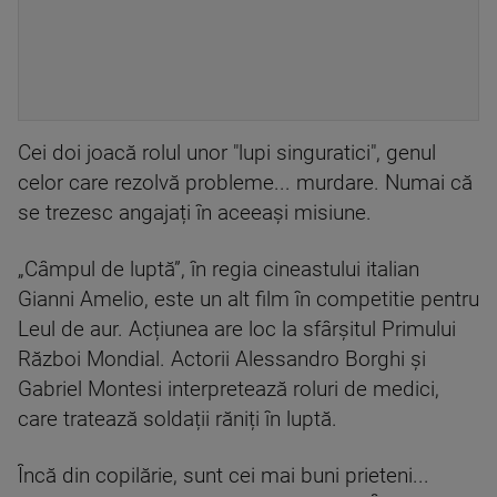
Cei doi joacă rolul unor "lupi singuratici", genul
celor care rezolvă probleme... murdare. Numai că
se trezesc angajați în aceeași misiune.
„Câmpul de luptă”, în regia cineastului italian
Gianni Amelio, este un alt film în competitie pentru
Leul de aur. Acțiunea are loc la sfârșitul Primului
Război Mondial. Actorii Alessandro Borghi și
Gabriel Montesi interpretează roluri de medici,
care tratează soldații răniți în luptă.
Încă din copilărie, sunt cei mai buni prieteni...