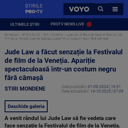
StirilePROTV
CAUTA
VOYO
TOATE 
PROTV NEWS LIVE
ULTIMELE ȘTIRI
Stirileprotv
SHOW-BUZZ
Stiri Mondene
Jude Law a făcut senzație la Festivalul de
film de la Veneția. Apariție spectaculoasă într-un costum negru fără cămașă
Jude Law a făcut senzație la Festivalul
de film de la Veneția. Apariție
spectaculoasă într-un costum negru
fără cămașă
Data publicării:
01-09-2024 | 16:51
STIRI MONDENE
Data actualizării:
14-10-2025 | 07:09
Deschide galeria
A venit rândul lui Jude Law să fie vedeta care
face senzație la Festivalul de film de la Veneția.