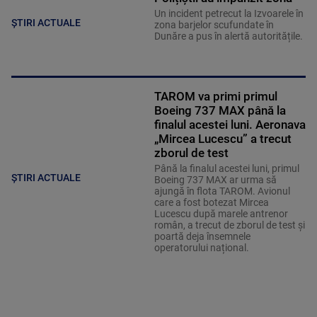
Un incident petrecut la Izvoarele în
ȘTIRI ACTUALE
zona barjelor scufundate în
Dunăre a pus în alertă autoritățile.
TAROM va primi primul
Boeing 737 MAX până la
finalul acestei luni. Aeronava
„Mircea Lucescu” a trecut
zborul de test
Până la finalul acestei luni, primul
ȘTIRI ACTUALE
Boeing 737 MAX ar urma să
ajungă în flota TAROM. Avionul
care a fost botezat Mircea
Lucescu după marele antrenor
român, a trecut de zborul de test și
poartă deja însemnele
operatorului național.