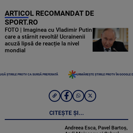
ARTICOL RECOMANDAT DE
SPORT.RO
FOTO | Imaginea cu Vladimir Putin
care a stârnit revoltă! Ucrainenii
acuză lipsă de reacție la nivel
mondial
UGĂ ȘTIRILE PROTV CA SURSĂ PREFERATĂ
URMĂREȘTE ȘTIRILE PROTV ÎN GOOGLE 
CITEȘTE ȘI...
Andreea Esca, Pavel Bartoș,