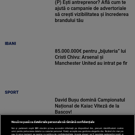
(P) Ești antreprenor? Află cum te
ajută o campanie de advertoriale
să crești vizibilitatea și încrederea
brandului tău
IBANI
85.000.000€ pentru „bijuteria” lui
Cristi Chivu: Arsenal și
Manchester United au intrat pe fir
SPORT
David Bușu domină Campionatul
Național de Kaiac Viteză de la
Bascov!
Nouă ne pasă ca datele tale personale să rămână confidențiale
Noi și partenerii noștri
201
stocăm și/sau accesăm informații pe dispozitivul dvs., precum identificatorii cookie
unici pentru prelucrarea datelor cu caracter personal. Puteți accepta sau gestiona alegerile dvs. făcând clic mai jos
sau în orice moment, pe pagina cu politica de confidențialitate. Aceste alegeri vor fi raportate partenerilor noștri și