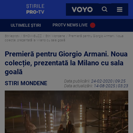
StirilePROTV
CAUTA
VOYO
TOATE 
PROTV NEWS LIVE
ULTIMELE ȘTIRI
Stirileprotv
SHOW-BUZZ
Stiri Mondene
Premieră pentru Giorgio Armani. Noua
colecție, prezentată la Milano cu sala goală
Premieră pentru Giorgio Armani. Noua
colecție, prezentată la Milano cu sala
goală
Data publicării:
24-02-2020 | 09:25
STIRI MONDENE
Data actualizării:
14-08-2025 | 03:23