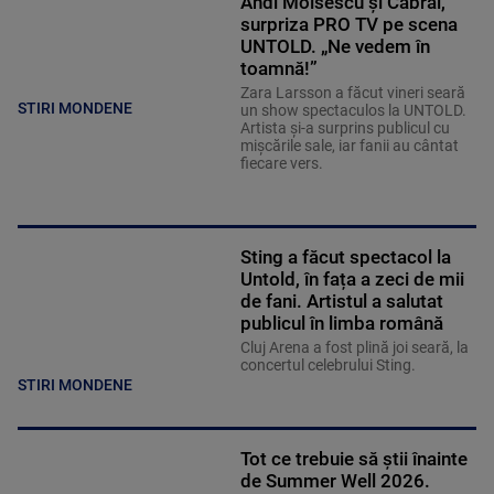
Andi Moisescu și Cabral,
surpriza PRO TV pe scena
UNTOLD. „Ne vedem în
toamnă!”
Zara Larsson a făcut vineri seară
STIRI MONDENE
un show spectaculos la UNTOLD.
Artista și-a surprins publicul cu
mișcările sale, iar fanii au cântat
fiecare vers.
Sting a făcut spectacol la
Untold, în fața a zeci de mii
de fani. Artistul a salutat
publicul în limba română
Cluj Arena a fost plină joi seară, la
concertul celebrului Sting.
STIRI MONDENE
Tot ce trebuie să știi înainte
de Summer Well 2026.