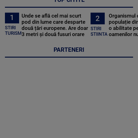
TOP CITITE
Unde se află cel mai scurt
Organismul 
1
2
pod din lume care desparte
populație di
STIRI
două țări europene. Are doar
o abilitate p
STIRI
TURISM
3 metri și două fusuri orare
oamenilor nu
STIINTA
PARTENERI