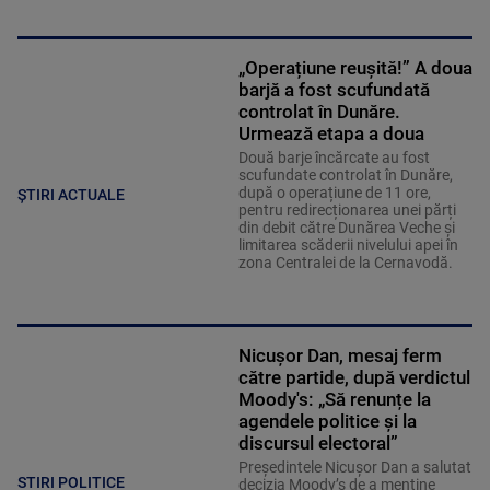
„Operațiune reușită!” A doua
barjă a fost scufundată
controlat în Dunăre.
Urmează etapa a doua
Două barje încărcate au fost
scufundate controlat în Dunăre,
după o operațiune de 11 ore,
ȘTIRI ACTUALE
pentru redirecționarea unei părți
din debit către Dunărea Veche și
limitarea scăderii nivelului apei în
zona Centralei de la Cernavodă.
Nicușor Dan, mesaj ferm
către partide, după verdictul
Moody's: „Să renunțe la
agendele politice şi la
discursul electoral”
Președintele Nicușor Dan a salutat
STIRI POLITICE
decizia Moody’s de a menține