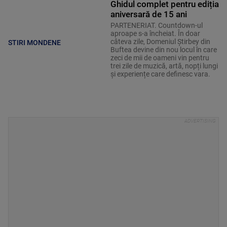
Ghidul complet pentru ediția
aniversară de 15 ani
PARTENERIAT. Countdown-ul
aproape s-a încheiat. În doar
câteva zile, Domeniul Știrbey din
STIRI MONDENE
Buftea devine din nou locul în care
zeci de mii de oameni vin pentru
trei zile de muzică, artă, nopți lungi
și experiențe care definesc vara.