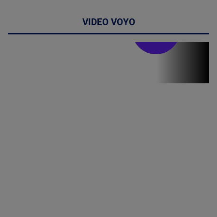
VIDEO VOYO
Stirile PRO TV
Stirile PRO
TV # 07.00 -
08 August
2026
MAI
MULTE