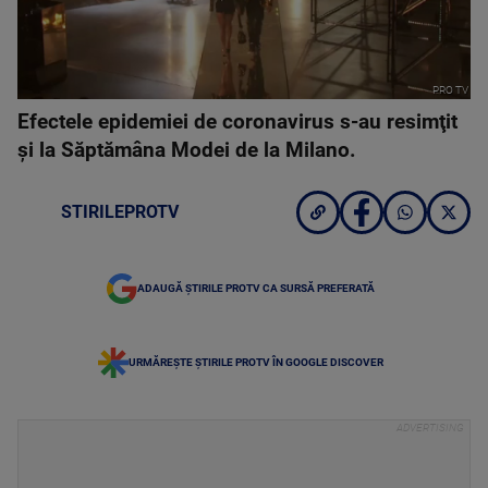
PRO TV
Efectele epidemiei de coronavirus s-au resimţit
şi la Săptămâna Modei de la Milano.
STIRILEPROTV
ADAUGĂ ȘTIRILE PROTV CA SURSĂ PREFERATĂ
URMĂREȘTE ȘTIRILE PROTV ÎN GOOGLE DISCOVER