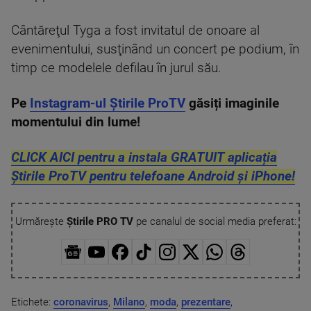
Cântăreţul Tyga a fost invitatul de onoare al
evenimentului, susţinând un concert pe podium, în
timp ce modelele defilau în jurul său.
Pe
Instagram-ul Știrile ProTV
găsiți imaginile
momentului din lume!
CLICK AICI pentru a instala GRATUIT aplicația
Știrile ProTV pentru telefoane Android și iPhone!
Urmărește
Știrile PRO TV
pe canalul de social media preferat:
Etichete:
coronavirus
,
Milano
,
moda
,
prezentare
,