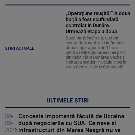
„Operațiune reușită!” A doua
barjă a fost scufundată
controlat în Dunăre.
Urmează etapa a doua
Două barje încărcate au fost
scufundate controlat în Dunăre,
după o operațiune de 11 ore,
ȘTIRI ACTUALE
pentru redirecționarea unei părți
din debit către Dunărea Veche și
limitarea scăderii nivelului apei în
zona Centralei de la Cernavodă.
ULTIMELE ȘTIRI
08-
Concesie importantă făcută de Ucraina
08-
după negocierile cu SUA. Ce nave şi
2026
infrastructuri din Marea Neagră nu va