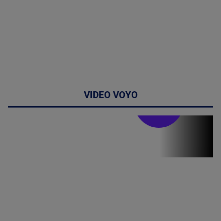
VIDEO VOYO
Stirile PRO TV
Stirile PRO
TV # 07.00 -