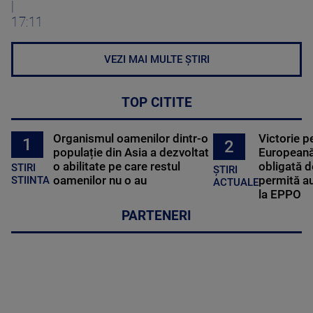
|
17:11
VEZI MAI MULTE ȘTIRI
TOP CITITE
Organismul oamenilor dintr-o
Victorie p
1
2
populație din Asia a dezvoltat
Europeană
o abilitate pe care restul
obligată d
STIRI
ȘTIRI
oamenilor nu o au
permită au
STIINTA
ACTUALE
la EPPO
PARTENERI