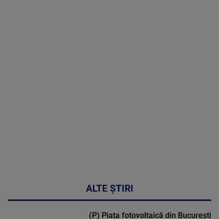
08 August
2026
MAI
MULTE
DETALII
02:32:45
ALTE ȘTIRI
(P) Piața fotovoltaică din București