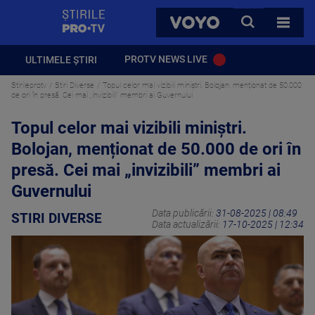
StirilePROTV
CAUTA
VOYO
TOATE 
PROTV NEWS LIVE
ULTIMELE ȘTIRI
Stirileprotv
Stiri Diverse
Topul celor mai vizibili miniștri. Bolojan, menționat de 50.000
de ori în presă. Cei mai „invizibili” membri ai Guvernului
Topul celor mai vizibili miniștri.
Bolojan, menționat de 50.000 de ori în
presă. Cei mai „invizibili” membri ai
Guvernului
Data publicării:
31-08-2025 | 08:49
STIRI DIVERSE
Data actualizării:
17-10-2025 | 12:34