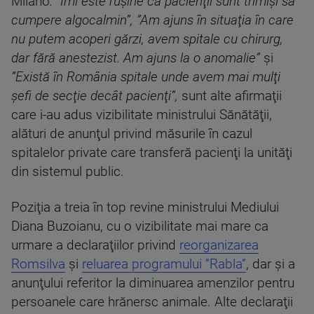
Milano
. ”Îmi este ruşine că pacienţii sunt trimişi să
cumpere algocalmin”, ”Am ajuns în situaţia în care
nu putem acoperi gărzi, avem spitale cu chirurg,
dar fără anestezist. Am ajuns la o anomalie”
şi
”Există în România spitale unde avem mai mulţi
şefi de secţie decât pacienţi”,
sunt alte afirmaţii
care i-au adus vizibilitate ministrului Sănătăţii,
alături de anunţul privind măsurile în cazul
spitalelor private care transferă pacienţi la unităţi
din sistemul public.
Poziţia a treia în top revine ministrului Mediului
Diana Buzoianu, cu o vizibilitate mai mare ca
urmare a declaraţiilor privind
reorganizarea
Romsilva
şi
reluarea programului ”Rabla”
, dar şi a
anunţului referitor la diminuarea amenzilor pentru
persoanele care hrănersc animale. Alte declaraţii