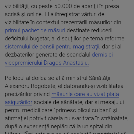
vizibilităţii, cu peste 50.000 de apariţii în presa
scrisă şi online. El a înregistrat vârfuri de
vizibilitate în contextul prezentăriii măsurilor din
primul pachet de măsuri
destinate reducerii
deficitului bugetar, al discuţiilor pe tema reformei
sistemului de pensii pentru magistraţii
, dar şi al
dezbaterilor generate de scandalul
demisiei
vicepremierului Dragoş Anastasiu.
Pe locul al doilea se află ministrul Sănătăţii
Alexandru Rogobete, el datorându-şi vizibilitatea
precizărilor privind
măsurile care au vizat plata
asigurărilor
sociale de sănătate, dar şi mesajului
pentru medicii care ”primesc plicul cu bani” şi
afirmaţiei potrivit căreia nu s-ar trata în străinătate,
după o experienţă neplăcută la un spital din