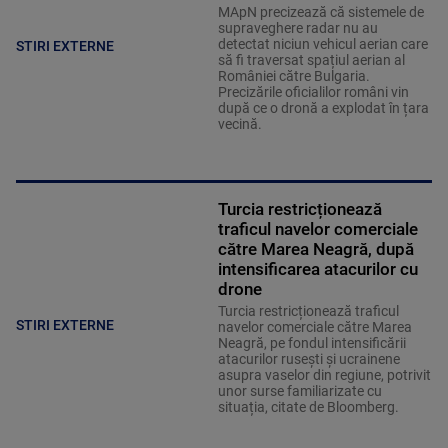
MApN precizează că sistemele de
supraveghere radar nu au
detectat niciun vehicul aerian care
STIRI EXTERNE
să fi traversat spațiul aerian al
României către Bulgaria.
Precizările oficialilor români vin
după ce o dronă a explodat în țara
vecină.
Turcia restricționează
traficul navelor comerciale
către Marea Neagră, după
intensificarea atacurilor cu
drone
Turcia restricționează traficul
STIRI EXTERNE
navelor comerciale către Marea
Neagră, pe fondul intensificării
atacurilor rusești și ucrainene
asupra vaselor din regiune, potrivit
unor surse familiarizate cu
situația, citate de Bloomberg.