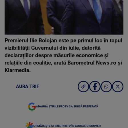
Premierul Ilie Bolojan este pe primul loc în topul
vizibilității Guvernului din iulie, datorită
declarațiilor despre măsurile economice și
relațiile din coaliție, arată Barometrul News.ro și
Klarmedia.
AURA TRIF
ADAUGĂ ȘTIRILE PROTV CA SURSĂ PREFERATĂ
URMĂREȘTE ȘTIRILE PROTV ÎN GOOGLE DISCOVER