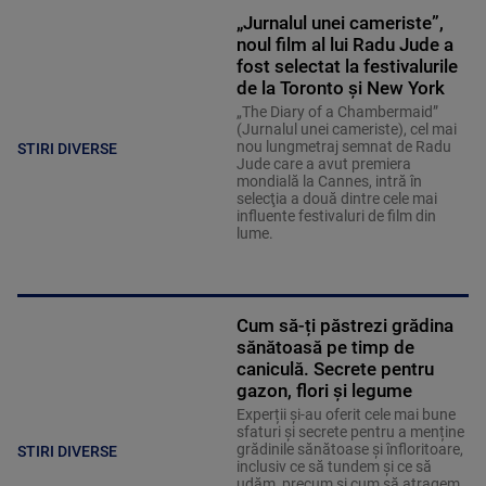
„Jurnalul unei cameriste”,
noul film al lui Radu Jude a
fost selectat la festivalurile
de la Toronto și New York
„The Diary of a Chambermaid”
(Jurnalul unei cameriste), cel mai
nou lungmetraj semnat de Radu
STIRI DIVERSE
Jude care a avut premiera
mondială la Cannes, intră în
selecţia a două dintre cele mai
influente festivaluri de film din
lume.
Cum să-ți păstrezi grădina
sănătoasă pe timp de
caniculă. Secrete pentru
gazon, flori și legume
Experții și-au oferit cele mai bune
sfaturi și secrete pentru a menține
grădinile sănătoase și înfloritoare,
STIRI DIVERSE
inclusiv ce să tundem și ce să
udăm, precum și cum să atragem