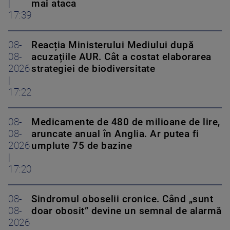
|
mai ataca
17:39
08-
Reacția Ministerului Mediului după
08-
acuzațiile AUR. Cât a costat elaborarea
2026
strategiei de biodiversitate
|
17:22
08-
Medicamente de 480 de milioane de lire,
08-
aruncate anual în Anglia. Ar putea fi
2026
umplute 75 de bazine
|
17:20
08-
Sindromul oboselii cronice. Când „sunt
08-
doar obosit” devine un semnal de alarmă
2026