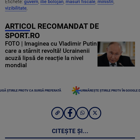
Etichete:
guvern
,
ilie bolojan
,
masuri fiscale
,
ministri
,
vizibilitate
,
ARTICOL RECOMANDAT DE
SPORT.RO
FOTO | Imaginea cu Vladimir Putin
care a stârnit revoltă! Ucrainenii
acuză lipsă de reacție la nivel
mondial
UGĂ ȘTIRILE PROTV CA SURSĂ PREFERATĂ
URMĂREȘTE ȘTIRILE PROTV ÎN GOOGLE 
CITEȘTE ȘI...