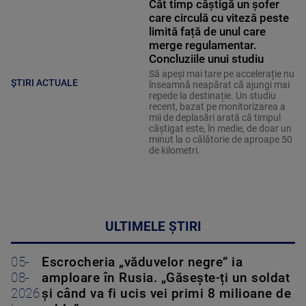
Cât timp câștigă un șofer
care circulă cu viteză peste
limită față de unul care
merge regulamentar.
Concluziile unui studiu
Să apeși mai tare pe accelerație nu
ȘTIRI ACTUALE
înseamnă neapărat că ajungi mai
repede la destinație. Un studiu
recent, bazat pe monitorizarea a
mii de deplasări arată că timpul
câștigat este, în medie, de doar un
minut la o călătorie de aproape 50
de kilometri.
ULTIMELE ȘTIRI
05-
Escrocheria „văduvelor negre” ia
08-
amploare în Rusia. „Găsește-ți un soldat
2026
și când va fi ucis vei primi 8 milioane de