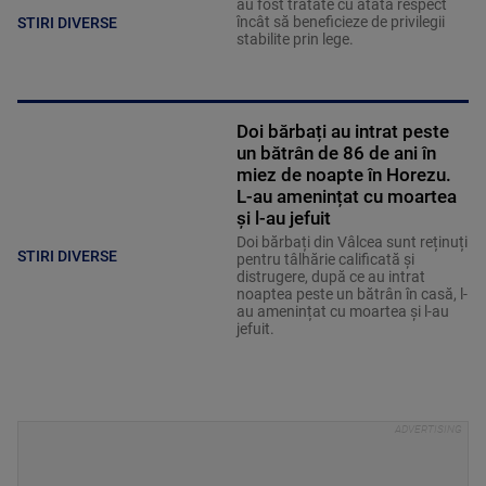
au fost tratate cu atâta respect
încât să beneficieze de privilegii
STIRI DIVERSE
stabilite prin lege.
Doi bărbați au intrat peste
un bătrân de 86 de ani în
miez de noapte în Horezu.
L-au amenințat cu moartea
și l-au jefuit
Doi bărbați din Vâlcea sunt reținuți
STIRI DIVERSE
pentru tâlhărie calificată și
distrugere, după ce au intrat
noaptea peste un bătrân în casă, l-
au amenințat cu moartea și l-au
jefuit.