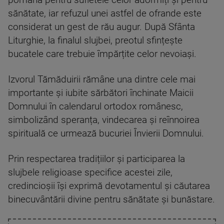
pomană pentru sufletele celor adormiți și pentru
sănătate, iar refuzul unei astfel de ofrande este
considerat un gest de rău augur. După Sfânta
Liturghie, la finalul slujbei, preotul sfințește
bucatele care trebuie împărțite celor nevoiași.
Izvorul Tămăduirii rămâne una dintre cele mai
importante și iubite sărbători închinate Maicii
Domnului în calendarul ortodox românesc,
simbolizând speranța, vindecarea și reînnoirea
spirituală ce urmează bucuriei Învierii Domnului.
Prin respectarea tradițiilor și participarea la
slujbele religioase specifice acestei zile,
credincioșii își exprimă devotamentul și căutarea
binecuvântării divine pentru sănătate și bunăstare.