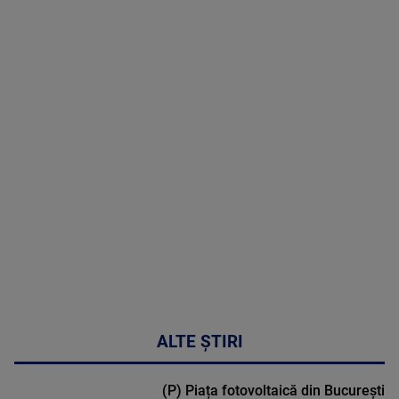
05 August
2026
MAI
MULTE
DETALII
50:27
ALTE ȘTIRI
(P) Piața fotovoltaică din București