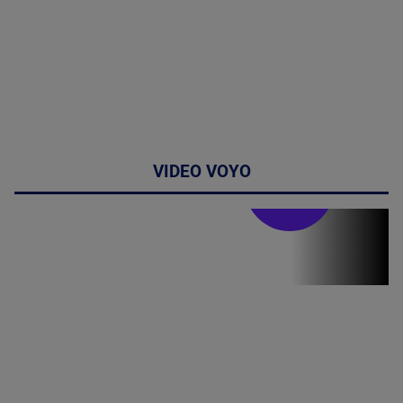
VIDEO VOYO
Stirile PRO TV
Stirile PRO
TV # 19.00 -