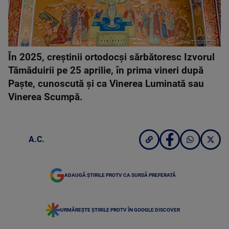
SHUTTERSTOCK
În 2025, creștinii ortodocși sărbătoresc Izvorul
Tămăduirii pe 25 aprilie, în prima vineri după
Paște, cunoscută și ca Vinerea Luminată sau
Vinerea Scumpă.
A.C.
ADAUGĂ ȘTIRILE PROTV CA SURSĂ PREFERATĂ
URMĂREȘTE ȘTIRILE PROTV ÎN GOOGLE DISCOVER