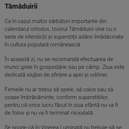
Tămăduirii
Ca în cazul multor sărbători importante din
calendarul ortodox, Izvorul Tămăduirii vine cu o
serie de interdicții și superstiții adânc înrădăcinate
în cultura populară românească.
În această zi, nu se recomandă efectuarea de
munci grele în gospodărie sau pe câmp. Ziua este
dedicată slujbei de sfințire a apei și odihnei.
Femeile nu ar trebui să spele, să calce sau să
coase îmbrăcăminte, conform superstițiilor,
pentru că orice lucru făcut în ziua sfântă nu va fi
de folos și nu va fi terminat niciodată.
Se spune că în Vinerea Luminată nu trebuie să se