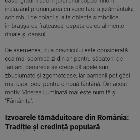
case, grădini sau în jurul unui copac înflorit,
incluzând pronunțarea cu voce tare a jurământului,
schimbul de colaci și alte obiecte simbolice,
îmbrățișarea frățească, ospătarea cu alimente
rituale și dansul.
De asemenea, ziua praznicului este considerată
cea mai spornică zi din an pentru săpătorii de
fântâni, deoarece se crede că apele sunt
zbuciumate și zgomotoase, iar oamenii pot găsi
mai ușor locul pentru o nouă fântână. Din acest
motiv, Vinerea Luminată mai este numită și
"Fântânița".
Izvoarele tămăduitoare din România:
Tradiție și credință populară