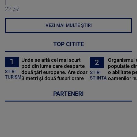
|
22:39
VEZI MAI MULTE ȘTIRI
TOP CITITE
Unde se află cel mai scurt
Organismul 
1
2
pod din lume care desparte
populație di
STIRI
două țări europene. Are doar
o abilitate p
STIRI
TURISM
3 metri și două fusuri orare
oamenilor nu
STIINTA
PARTENERI