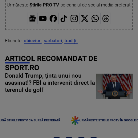
Urmărește
Știrile PRO TV
pe canalul de social media preferat:
Etichete:
obiceiuri
,
sarbatori
,
tradiții
,
ARTICOL RECOMANDAT DE
SPORT.RO
Donald Trump, ținta unui nou
asasinat!? FBI a intervenit direct la
terenul de golf
UGĂ ȘTIRILE PROTV CA SURSĂ PREFERATĂ
URMĂREȘTE ȘTIRILE PROTV ÎN GOOGLE 