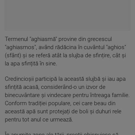
Termenul "aghiasmă" provine din grecescul
"aghiasmos", având rădăcina în cuvântul "aghios"
(sfânt) și se referă atât la slujba de sfințire, cât și
la apa sfințită în sine.
Credincioșii participă la această slujbă și iau apa
sfințită acasă, considerând-o un izvor de
binecuvântare și vindecare pentru întreaga familie.
Conform tradiției populare, cei care beau din
această apă sunt protejați de boli și duhuri rele
pentru tot anul ce urmează.