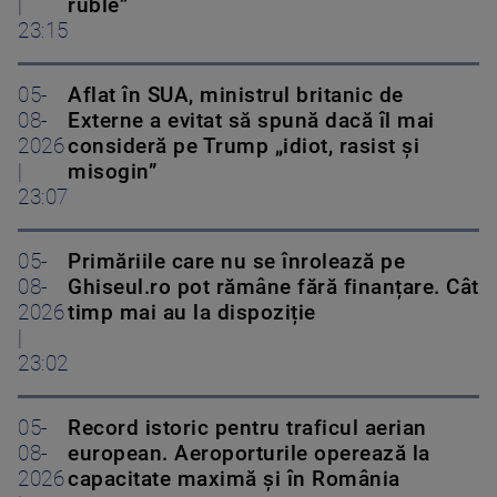
|
ruble”
23:15
05-
Aflat în SUA, ministrul britanic de
08-
Externe a evitat să spună dacă îl mai
2026
consideră pe Trump „idiot, rasist și
|
misogin”
23:07
05-
Primăriile care nu se înrolează pe
08-
Ghiseul.ro pot rămâne fără finanțare. Cât
2026
timp mai au la dispoziție
|
23:02
05-
Record istoric pentru traficul aerian
08-
european. Aeroporturile operează la
2026
capacitate maximă și în România