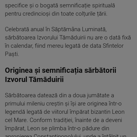
specifice și o bogată semnificație spirituală
pentru credincioși din toate colțurile țării.
Celebrată anual în Săptămâna Luminată,
sărbătoarea Izvorului Tămăduirii nu are o dată fixă
în calendar, fiind mereu legată de data Sfintelor
Paști.
Originea și semnificația sărbătorii
Izvorul Tămăduirii
Sărbătoarea datează din a doua jumătate a
primului mileniu creștin și își are originea într-o
legendă legată de viitorul împărat bizantin Leon
cel Mare. Conform tradiției, înainte de a deveni
împărat, Leon se plimba într-o pădure din
apropierea Constantinopolului, unde a întâlnit un