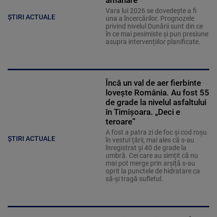
Vara lui 2026 se dovedește a fi
ȘTIRI ACTUALE
una a încercărilor. Prognozele
privind nivelul Dunării sunt din ce
în ce mai pesimiste și pun presiune
asupra intervențiilor planificate.
Încă un val de aer fierbinte
lovește România. Au fost 55
de grade la nivelul asfaltului
în Timișoara. „Deci e
teroare”
A fost a patra zi de foc și cod roșu
ȘTIRI ACTUALE
în vestul țării, mai ales că s-au
înregistrat și 40 de grade la
umbră. Cei care au simțit că nu
mai pot merge prin arșiță s-au
oprit la punctele de hidratare ca
să-și tragă sufletul.