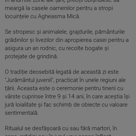
În anumite zone ale țării, preoții obișnuiesc să
meargă la casele oamenilor pentru a stropi
locuințele cu Agheasma Mică.
Se stropesc și animalele, grajdurile, pământurile
grădinilor și livezilor din apropierea casei pentru a
asigura un an rodnic, cu recolte bogate și
protejate de grindină.
O tradiție deosebită legată de această zi este
"Jurământul juvenil", practicat în unele regiuni ale
țării. Aceasta este o ceremonie pentru tinerii cu
vârste cuprinse între 9 și 14 ani, în care aceștia își
jură loialitate și fac schimb de obiecte cu valoare
sentimentală.
Ritualul se desfășoară cu sau fără martori, în