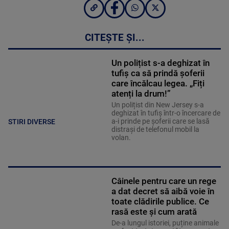
CITEȘTE ȘI...
Un polițist s-a deghizat în
tufiș ca să prindă șoferii
care încălcau legea. „Fiți
atenți la drum!”
Un polițist din New Jersey s-a
deghizat în tufiș într-o încercare de
a-i prinde pe șoferii care se lasă
STIRI DIVERSE
distrași de telefonul mobil la
volan.
Câinele pentru care un rege
a dat decret să aibă voie în
toate clădirile publice. Ce
rasă este și cum arată
De-a lungul istoriei, puține animale