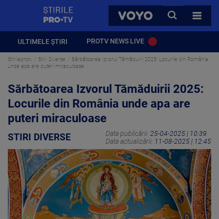
StirilePROTV
CAUTA
VOYO
TOATE 
PROTV NEWS LIVE
ULTIMELE ȘTIRI
Stirileprotv
Stiri Diverse
Sărbătoarea Izvorul Tămăduirii 2025: Locurile din România
unde apa are puteri miraculoase
Sărbătoarea Izvorul Tămăduirii 2025:
Locurile din România unde apa are
puteri miraculoase
Data publicării:
25-04-2025 | 10:39
STIRI DIVERSE
Data actualizării:
11-08-2025 | 12:45