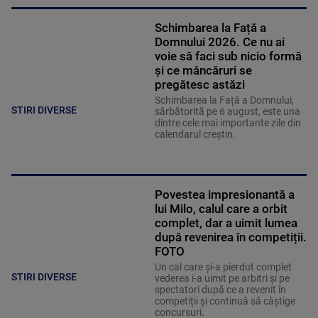
Schimbarea la Față a
Domnului 2026. Ce nu ai
voie să faci sub nicio formă
și ce mâncăruri se
pregătesc astăzi
Schimbarea la Față a Domnului,
STIRI DIVERSE
sărbătorită pe 6 august, este una
dintre cele mai importante zile din
calendarul creștin.
Povestea impresionantă a
lui Milo, calul care a orbit
complet, dar a uimit lumea
după revenirea în competiții.
FOTO
Un cal care și-a pierdut complet
STIRI DIVERSE
vederea i-a uimit pe arbitri și pe
spectatori după ce a revenit în
competiții și continuă să câștige
concursuri.