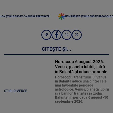
UGĂ ȘTIRILE PROTV CA SURSĂ PREFERATĂ
URMĂREȘTE ȘTIRILE PROTV ÎN GOOGLE 
CITEȘTE ȘI...
Horoscop 6 august 2026.
Venus, planeta iubirii, intră
în Balanță și aduce armonie
Horoscopul tranzitului lui Venus
în Balanță aduce una dintre cele
mai favorabile perioade
astrologice. Venus, planeta iubirii
STIRI DIVERSE
și a banilor, tranzitează zodia
Balanței în perioada 6 august -10
septembrie 2026.