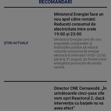
RECOMANDĂRI
Ministerul Energiei face un
nou apel către români:
Reduceți consumul de
electricitate între orele
19:00 și 23:00
Ministerul Energiei cere din nou
ȘTIRI ACTUALE
populației, companiilor și
instituțiilor publice să reducă
voluntar consumul de energie
electrică în intervalul 19:00–23:00,
până la 31 august, pe fondul crizei
energetice provocate de seceta
severă.
Director CNE Cernavodă: „În
următoarele cinci-șase zile
vom opri Reactorul 2, dacă
intervenția cu barjele nu va
avea efect”