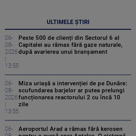
ULTIMELE ȘTIRI
06-
Peste 500 de clienți din Sectorul 6 al
08-
Capitalei au rămas fără gaze naturale,
2026
după avarierea unui branșament
|
13:55
06-
Miza uriașă a intervenției de pe Dunăre:
08-
scufundarea barjelor ar putea prelungi
2026
funcționarea reactorului 2 cu încă 10
|
zile
13:55
06-
Aeroportul Arad a rămas fără kerosen