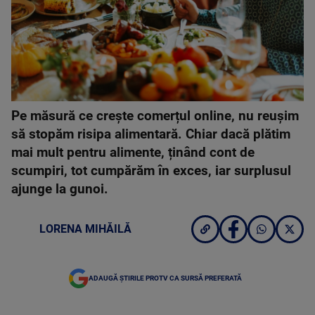
Pe măsură ce crește comerțul online, nu reușim
să stopăm risipa alimentară. Chiar dacă plătim
mai mult pentru alimente, ținând cont de
scumpiri, tot cumpărăm în exces, iar surplusul
ajunge la gunoi.
LORENA MIHĂILĂ
ADAUGĂ ȘTIRILE PROTV CA SURSĂ PREFERATĂ