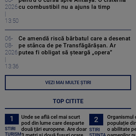
08-
pentru o cursă spre Antalya. O cisternă
2026
cu combustibil nu a ajuns la timp
|
13:50
06-
Ce amendă riscă bărbatul care a desenat
08-
pe stânca de pe Transfăgărășan. Ar
2026
putea fi obligat să șteargă „opera”
|
13:36
VEZI MAI MULTE ȘTIRI
TOP CITITE
Unde se află cel mai scurt
Organismul 
1
2
pod din lume care desparte
populație di
STIRI
două țări europene. Are doar
o abilitate p
STIRI
TURISM
3 metri și două fusuri orare
oamenilor nu
STIINTA