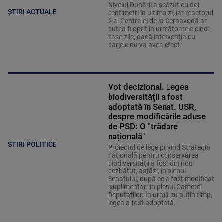
Nivelul Dunării a scăzut cu doi
ȘTIRI ACTUALE
centimetri în ultima zi, iar reactorul
2 al Centralei de la Cernavodă ar
putea fi oprit în următoarele cinci-
șase zile, dacă intervenția cu
barjele nu va avea efect.
Vot decizional. Legea
biodiversităţii a fost
adoptată în Senat. USR,
despre modificările aduse
de PSD: O "trădare
națională"
STIRI POLITICE
Proiectul de lege privind Strategia
naţională pentru conservarea
biodiversităţii a fost din nou
dezbătut, astăzi, în plenul
Senatului, după ce a fost modificat
"suplimentar" în plenul Camerei
Deputaţilor. În urmă cu puțin timp,
legea a fost adoptată.