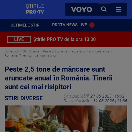
StirilePROTV
CAUTA
VOYO
TOATE 
PROTV NEWS LIVE
ULTIMELE ȘTIRI
LIVE
Știrile PRO TV de la ora 13:00
Stirileprotv
Stiri Diverse
Peste 2,5 tone de mâncare sunt aruncate anual în
România. Tinerii sunt cei mai risipitori
Peste 2,5 tone de mâncare sunt
aruncate anual în România. Tinerii
sunt cei mai risipitori
Data publicării:
27-05-2025 | 16:32
STIRI DIVERSE
Data actualizării:
11-08-2025 | 11:36