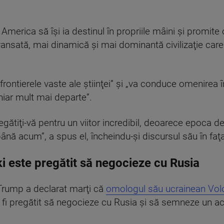
merica să îşi ia destinul în propriile mâini şi promit
vansată, mai dinamică şi mai dominantă civilizaţie care
rontierele vaste ale ştiinţei” şi „va conduce omenirea în
iar mult mai departe”.
gătiţi-vă pentru un viitor incredibil, deoarece epoca de
ână acum”, a spus el, încheindu-şi discursul său în faţ
 este pregătit să negocieze cu Rusia
Trump a declarat marţi că
omologul său ucrainean Volo
r fi pregătit să negocieze cu Rusia şi să semneze un ac