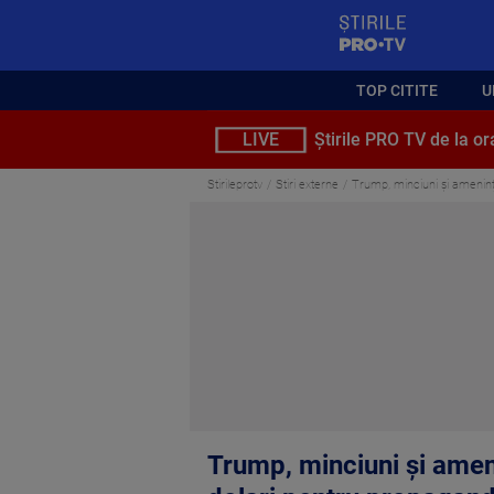
StirilePROTV
TOP CITITE
U
LIVE
Știrile PRO TV de la or
Stirileprotv
Stiri externe
Trump, minciuni și amenință
Trump, minciuni și ameni