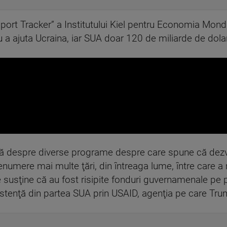
upport Tracker” a Institutului Kiel pentru Economia Mon
 a ajuta Ucraina, iar SUA doar 120 de miliarde de dolar
 despre diverse programe despre care spune că dezvăl
 enumere mai multe ţări, din întreaga lume, între care 
are susţine că au fost risipite fonduri guvernamenale pe
sistenţă din partea SUA prin USAID, agenţia pe care Tru