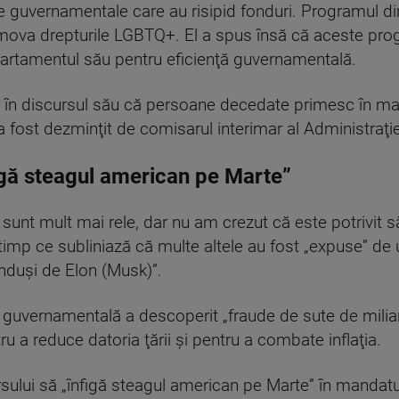
uvernamentale care au risipid fonduri. Programul din
omova drepturile LGBTQ+. El a spus însă că aceste pro
partamentul său pentru eficienţă guvernamentală.
n discursul său că persoane decedate primesc în masă 
 a fost dezminţit de comisarul interimar al Administraţie
gă steagul american pe Marte”
 sunt mult mai rele, dar nu am crezut că este potrivit 
 în timp ce subliniază că multe altele au fost „expuse” d
conduşi de Elon (Musk)”.
 guvernamentală a descoperit „fraude de sute de miliar
u a reduce datoria ţării şi pentru a combate inflaţia.
ursului să „înfigă steagul american pe Marte” în mandatu