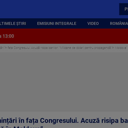
P
LTIMELE ȘTIRI
EMISIUNI INTEGRALE
VIDEO
ROMÂNIA,
a 13:00
ri în fața Congresului. Acuză risipa banilor: ”Milioane de dolari pentru propagandă în Moldova”
nțări în fața Congresului. Acuză risipa ba