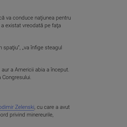
e că va conduce naţiunea pentru
 a existat vreodată pe faţa
 spaţiu”, „va înfige steagul
 aur a Americii abia a început.
a Congresului.
dimir Zelenski
, cu care a avut
ord privind minereurile,