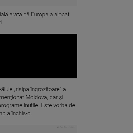
dială arată că Europa a alocat
i.
uie „risipa îngrozitoare” a
a menţionat Moldova, dar şi
 programe inutile. Este vorba de
mp a închis-o.