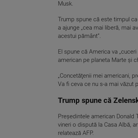
Musk.
Trump spune că este timpul ca A
a ajunge „cea mai liberă, mai a
acestui pământ”.
El spune că America va „cuceri f
american pe planeta Marte şi ch
„Concetăţenii mei americani, pre
Va fi ceva ce nu s-a mai văzut p
Trump spune că Zelenski
Preşedintele american Donald 
vineri o dispută la Casa Albă, a
relatează AFP.