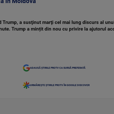
dă în Moldova”
d Trump, a susţinut marţi cel mai lung discurs al unu
nute. Trump a mințit din nou cu privire la ajutorul ac
ADAUGĂ ȘTIRILE PROTV CA SURSĂ PREFERATĂ
URMĂREȘTE ȘTIRILE PROTV ÎN GOOGLE DISCOVER