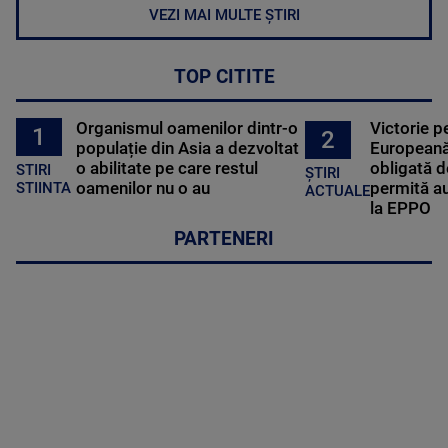
VEZI MAI MULTE ȘTIRI
TOP CITITE
Organismul oamenilor dintr-o
Victorie p
1
2
populație din Asia a dezvoltat
Europeană
o abilitate pe care restul
obligată d
STIRI
ȘTIRI
oamenilor nu o au
permită au
STIINTA
ACTUALE
la EPPO
PARTENERI