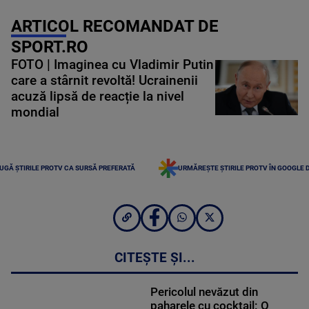
ARTICOL RECOMANDAT DE
SPORT.RO
FOTO | Imaginea cu Vladimir Putin
care a stârnit revoltă! Ucrainenii
acuză lipsă de reacție la nivel
mondial
UGĂ ȘTIRILE PROTV CA SURSĂ PREFERATĂ
URMĂREȘTE ȘTIRILE PROTV ÎN GOOGLE 
CITEȘTE ȘI...
Pericolul nevăzut din
paharele cu cocktail: O