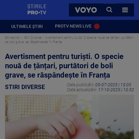
StirilePROTV
CAUTA
VOYO
TOATE 
PROTV NEWS LIVE
ULTIMELE ȘTIRI
Stirileprotv
Stiri Diverse
Avertisment pentru turiști. O specie nouă de țânțari, purtători
de boli grave, se răspândește în Franța
Avertisment pentru turiști. O specie
nouă de țânțari, purtători de boli
grave, se răspândește în Franța
Data publicării:
05-07-2025 | 15:05
STIRI DIVERSE
Data actualizării:
17-10-2025 | 10:32