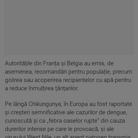
Autoritățile din Franța și Belgia au emis, de
asemenea, recomandări pentru populație, precum
golirea sau acoperirea recipientelor cu apă pentru
a reduce înmulțirea țânțarilor.
Pe lângă Chikungunya, în Europa au fost raportate
și creșteri semnificative ale cazurilor de dengue,
cunoscută și ca „febra oaselor rupte” din cauza
durerilor intense pe care le provoacă, și ale
virusului West Nile, un alt agent patogen transmis