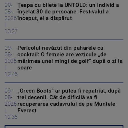
09-
Țeapa cu bilete la UNTOLD: un individ a
08-
înșelat 30 de persoane. Festivalul a
2026
început, el a dispărut
|
13:27
09-
Pericolul nevăzut din paharele cu
08-
cocktail: O femeie are vezicule „de
2026
mărimea unei mingi de golf” după o zi la
|
soare
12:46
09-
„Green Boots” ar putea fi repatriat, după
08-
trei decenii. Cât de dificilă va fi
2026
recuperarea cadavrului de pe Muntele
|
Everest
12:36