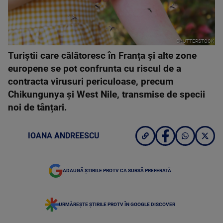
SHUTTERSTOCK
Turiștii care călătoresc în Franța și alte zone
europene se pot confrunta cu riscul de a
contracta virusuri periculoase, precum
Chikungunya și West Nile, transmise de specii
noi de tânțari.
IOANA ANDREESCU
ADAUGĂ ȘTIRILE PROTV CA SURSĂ PREFERATĂ
URMĂREȘTE ȘTIRILE PROTV ÎN GOOGLE DISCOVER