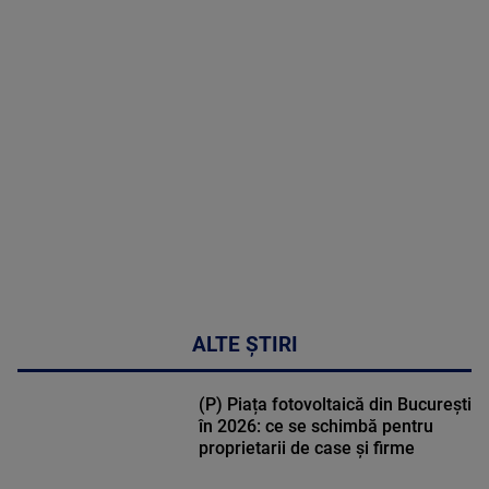
MAI
MULTE
DETALII
02:33:45
ALTE ȘTIRI
(P) Piața fotovoltaică din București
în 2026: ce se schimbă pentru
proprietarii de case și firme