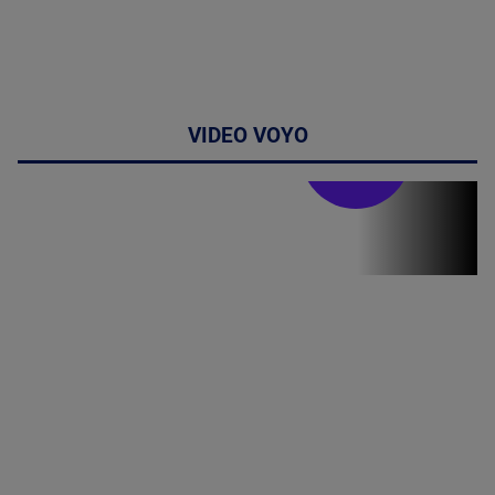
VIDEO VOYO
Stirile PRO TV
Stirile PRO
TV # 07.00 -
09 August
2026