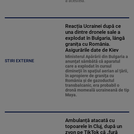
a acesteia.
Reacția Ucrainei după ce
una dintre dronele sale a
explodat în Bulgaria, lângă
granița cu România.
Asigurările date de Kiev
Ministerul Apărării din Bulgaria a
STIRI EXTERNE
anunţat sâmbătă că aparatul
care a explodat în cursul
dimineţii în spaţiul aerian al ţării,
în apropiere de graniţa cu
România şi de gazoductul
transbalcanic, era probabil o
dronă momeală ucraineană de tip
Maya.
Ambulanță atacată cu
topoarele în Cluj, după un
zvon pe TikTok că „fură