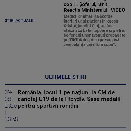
copii”. Șoferul, rănit.
Reacția Ministerului | VIDEO
Medicii chemaţi să acorde
ȘTIRI ACTUALE
îngrijiri unui pacient în Recea
Cristur, judeţul Cluj, au fost
atacaţi cu bâte, topoare şi pietre,
pe fondul unor zvonuri propagate
pe TikTok despre o presupusă
„ambulanţă care fură copii”.
ULTIMELE ȘTIRI
09-
România, locul 1 pe naţiuni la CM de
08-
canotaj U19 de la Plovdiv. Șase medalii
2026
pentru sportivii români
|
13:58