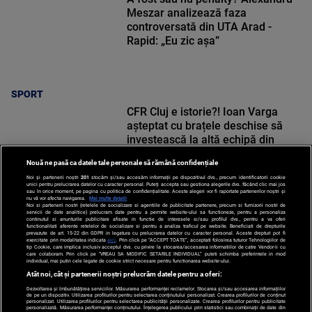
Meszar analizează faza
controversată din UTA Arad -
Rapid: „Eu zic așa”
SPORT
CFR Cluj e istorie?! Ioan Varga
așteptat cu brațele deschise să
investească la altă echipă din
Superliga
Nouă ne pasă ca datele tale personale să rămână confidențiale
Noi și partenerii noștri
201
stocăm și/sau accesăm informații pe dispozitivul dvs., precum identificatorii cookie
unici pentru prelucrarea datelor cu caracter personal. Puteți accepta sau gestiona alegerile dvs. făcând clic mai jos
sau în orice moment, pe pagina cu politica de confidențialitate. Aceste alegeri vor fi raportate partenerilor noștri și
nu vă vor afecta navigarea.
Mai multe detalii
SPORT
Noi si partenerii nostri (retelele de socializare si agentiile de publicitate partenere, precum si furnizorii nostri de
servicii de date analitice) prelucram date pentru a permite website-ului sa functioneze, pentru a personaliza
continutul si anunturile publicitare afisate in functie de interesele si/sau profilul dvs., pentru a va oferi
functionalitati aferente retelelor de socializare si pentru a analiza traficul pe website. Beneficiati de drepturile
prevazute de art. 15-22 din GDPR in legatura cu prelucrarea datelor cu caracter personal. Aceste drepturi pot fi
exercitate prin modalitatea indicata
aici
. Prin click pe “ACCEPT TOATE”, acceptati folosirea tuturor Tehnologiilor de
tip Cookie, care implica inclusiv acceptul dvs. cu privire la stocarea/accesarea informatiilor de catre Vendor-ii cu
care colaboram. Prin click pe “VREAU SA MODIFIC SETARILE INDIVIDUAL” puteti schimba preferintele in mod
individual, mai putin cele legate de cookie strict necesare pentru functionarea website-ului.
Atât noi, cât și partenerii noștri prelucrăm datele pentru a oferi:
Dezvoltarea și îmbunătățirea serviciilor. Măsurarea performanței reclamelor. Stocarea și/sau accesarea informațiilor
de pe un dispozitiv. Utilizarea profilurilor pentru selectarea conținutului personalizat. Crearea profilurilor de conținut
personalizat. Utilizarea profilurilor pentru selectarea publicității personalizate. Crearea profilurilor pentru publicitate
personalizată. Măsurarea performanței conținutului. Înțelegerea publicului prin statistici sau combinații de date din