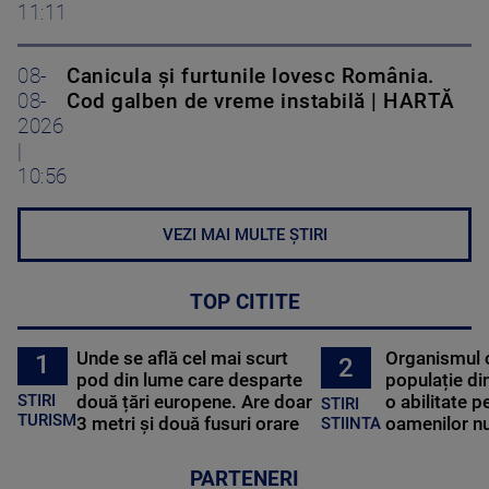
11:11
08-
Canicula și furtunile lovesc România.
08-
Cod galben de vreme instabilă | HARTĂ
2026
|
10:56
VEZI MAI MULTE ȘTIRI
TOP CITITE
Unde se află cel mai scurt
Organismul 
1
2
pod din lume care desparte
populație di
STIRI
două țări europene. Are doar
o abilitate p
STIRI
TURISM
3 metri și două fusuri orare
oamenilor nu
STIINTA
PARTENERI