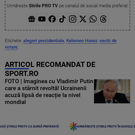
Urmărește
Știrile PRO TV
pe canalul de social media preferat:
Etichete:
alegeri prezidentiale
,
Kelemen Hunor
,
sectii de
votare
,
ARTICOL RECOMANDAT DE
SPORT.RO
FOTO | Imaginea cu Vladimir Putin
care a stârnit revoltă! Ucrainenii
acuză lipsă de reacție la nivel
mondial
UGĂ ȘTIRILE PROTV CA SURSĂ PREFERATĂ
URMĂREȘTE ȘTIRILE PROTV ÎN GOOGLE 