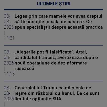
ULTIMELE ȘTIRI
08-
Legea prin care mamele vor avea dreptul
08-
să fie însoțite în sala de naștere. Ce
2026
spun specialiștii despre această practică
|
11:31
08-
„Alegerile pot fi falsificate”. Attal,
08-
candidatul francez, avertizează după o
2026
nouă operațiune de dezinformare
|
rusească
11:15
08-
Generalul lui Trump caută o cale de
08-
ieșire din războiul cu Iranul. De ce sunt
2026
limitate opțiunile SUA
|