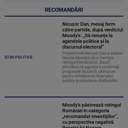
RECOMANDĂRI
Nicușor Dan, mesaj ferm
către partide, după verdictul
Moody's: „Să renunțe la
agendele politice şi la
discursul electoral”
Președintele Nicușor Dan a salutat
STIRI POLITICE
decizia Moody’s de a menține
ratingul României la „Baa3”,
afirmând că agenția a confirmat
progresele făcute în ultimul an
pentru echilibrarea finanțelor
publice și reducerea cheltuielilor.
Moody’s păstrează ratingul
României în categoria
„recomandat investiţiilor”,
cu perspectiva negativă.
Reacția lui Nazare