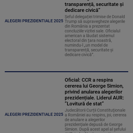
transparență, securitate și
dedicare civică”
Șeful delegației trimise de Donald
ALEGERI PREZIDENTIALE 2025
Trump să supravegheze alegerile
din România a prezentat
concluziile vizitei sale. Oficialul
american a lăudat sistemul
electoral din țara noastră,
numindu-l „un model de
transparență, securitate și
dedicare civică”.
Oficial: CCR a respins
cererea lui George Simion,
privind anularea alegerilor
prezidențiale. Liderul AUR:
”Lovitură de stat”
Judecătorii Curții Constituţionale
ALEGERI PREZIDENTIALE 2025
a României au respins, joi, cererea
de anulare a alegerilor
prezidenţiale depusă de George
Simion. După acest apel al șefului