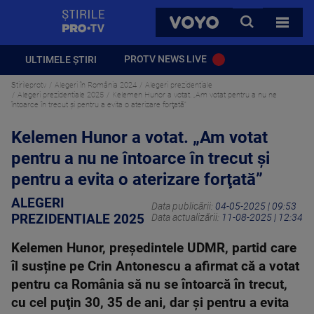
StirilePROTV
CAUTA
VOYO
TOATE 
PROTV NEWS LIVE
ULTIMELE ȘTIRI
Stirileprotv
Alegeri în România 2024
Alegeri prezidentiale
Alegeri prezidentiale 2025
Kelemen Hunor a votat. „Am votat pentru a nu ne
întoarce în trecut şi pentru a evita o aterizare forţată”
Kelemen Hunor a votat. „Am votat
pentru a nu ne întoarce în trecut şi
pentru a evita o aterizare forţată”
ALEGERI
Data publicării:
04-05-2025 | 09:53
PREZIDENTIALE 2025
Data actualizării:
11-08-2025 | 12:34
Kelemen Hunor, președintele UDMR, partid care
îl susține pe Crin Antonescu a afirmat că a votat
pentru ca România să nu se întoarcă în trecut,
cu cel puţin 30, 35 de ani, dar şi pentru a evita