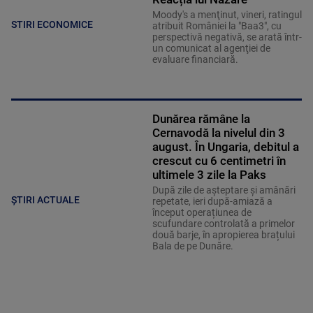
Moody's a menţinut, vineri, ratingul
STIRI ECONOMICE
atribuit României la "Baa3", cu
perspectivă negativă, se arată într-
un comunicat al agenţiei de
evaluare financiară.
Dunărea rămâne la
Cernavodă la nivelul din 3
august. În Ungaria, debitul a
crescut cu 6 centimetri în
ultimele 3 zile la Paks
După zile de așteptare și amânări
ȘTIRI ACTUALE
repetate, ieri după-amiază a
început operațiunea de
scufundare controlată a primelor
două barje, în apropierea brațului
Bala de pe Dunăre.