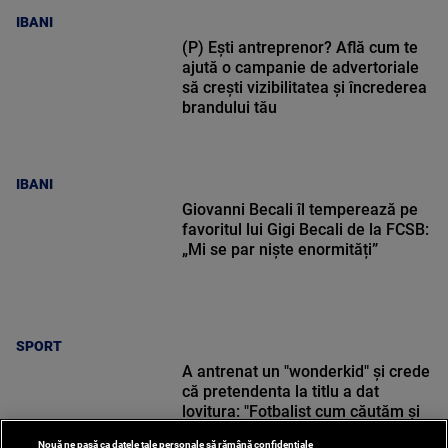
IBANI
(P) Ești antreprenor? Află cum te
ajută o campanie de advertoriale
să crești vizibilitatea și încrederea
brandului tău
IBANI
Giovanni Becali îl temperează pe
favoritul lui Gigi Becali de la FCSB:
„Mi se par niște enormități”
SPORT
A antrenat un "wonderkid" și crede
că pretendenta la titlu a dat
lovitura: "Fotbalist cum căutăm și
nu găsim!"
Nouă ne pasă ca datele tale personale să rămână confidențiale