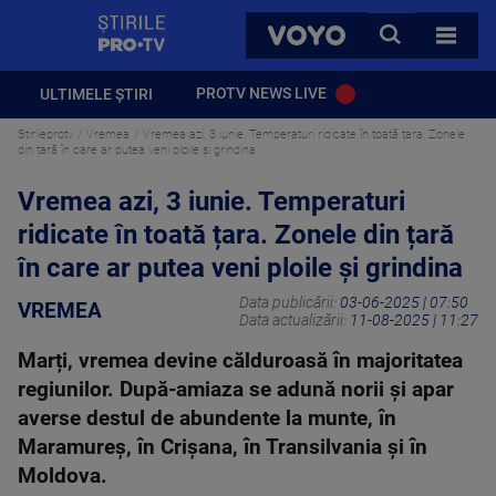
StirilePROTV
CAUTA
VOYO
TOATE 
PROTV NEWS LIVE
ULTIMELE ȘTIRI
Stirileprotv
Vremea
Vremea azi, 3 iunie. Temperaturi ridicate în toată țara. Zonele
din țară în care ar putea veni ploile și grindina
Vremea azi, 3 iunie. Temperaturi
ridicate în toată țara. Zonele din țară
în care ar putea veni ploile și grindina
Data publicării:
03-06-2025 | 07:50
VREMEA
Data actualizării:
11-08-2025 | 11:27
Marți, vremea devine călduroasă în majoritatea
regiunilor. După-amiaza se adună norii și apar
averse destul de abundente la munte, în
Maramureș, în Crișana, în Transilvania și în
Moldova.