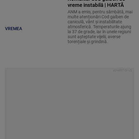
vreme instabilă | HARTĂ
ANM a emis, pentru sâmbătă, mai
multe atenționări Cod galben de
caniculă, vânt și instabilitate
atmosferică. Temperaturile ajung
VREMEA
la 37 de grade, iar în unele regiuni
sunt așteptate vijelii, averse
torențiale și grindină.