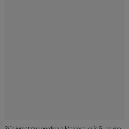
Și în jumătatea nordică a Moldovei și în Bucovina