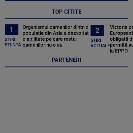
TOP CITITE
Organismul oamenilor dintr-o
Victorie p
1
2
populație din Asia a dezvoltat
Europeană
o abilitate pe care restul
obligată d
STIRI
ȘTIRI
oamenilor nu o au
permită au
STIINTA
ACTUALE
la EPPO
PARTENERI