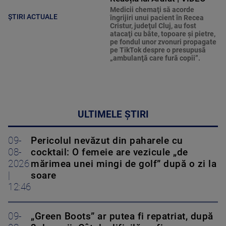
Medicii chemaţi să acorde
ȘTIRI ACTUALE
îngrijiri unui pacient în Recea
Cristur, judeţul Cluj, au fost
atacaţi cu bâte, topoare şi pietre,
pe fondul unor zvonuri propagate
pe TikTok despre o presupusă
„ambulanţă care fură copii”.
ULTIMELE ȘTIRI
09-
Pericolul nevăzut din paharele cu
08-
cocktail: O femeie are vezicule „de
2026
mărimea unei mingi de golf” după o zi la
|
soare
12:46
09-
„Green Boots” ar putea fi repatriat, după