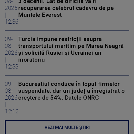
08-
3 decenii. Cât de dificilă va fi
2026
recuperarea celebrul cadavru de pe
|
Muntele Everest
12:36
09-
Turcia impune restricții asupra
08-
transportului maritim pe Marea Neagră
2026
și solicită Rusiei și Ucrainei un
|
moratoriu
12:33
09-
Bucureștiul conduce în topul firmelor
08-
suspendate, dar un județ a înregistrat o
2026
creștere de 54%. Datele ONRC
|
12:12
VEZI MAI MULTE ȘTIRI