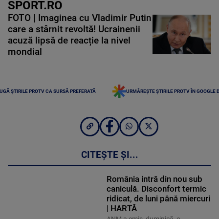
SPORT.RO
FOTO | Imaginea cu Vladimir Putin
care a stârnit revoltă! Ucrainenii
acuză lipsă de reacție la nivel
mondial
UGĂ ȘTIRILE PROTV CA SURSĂ PREFERATĂ
URMĂREȘTE ȘTIRILE PROTV ÎN GOOGLE 
CITEȘTE ȘI...
România intră din nou sub
caniculă. Disconfort termic
ridicat, de luni până miercuri
| HARTĂ