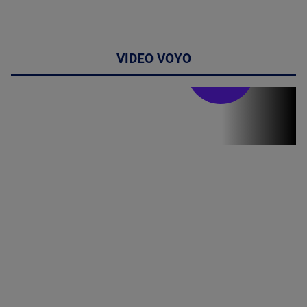
VIDEO VOYO
Stirile PRO TV
Stirile PRO
TV # 07.00 -
09 August
2026
MAI