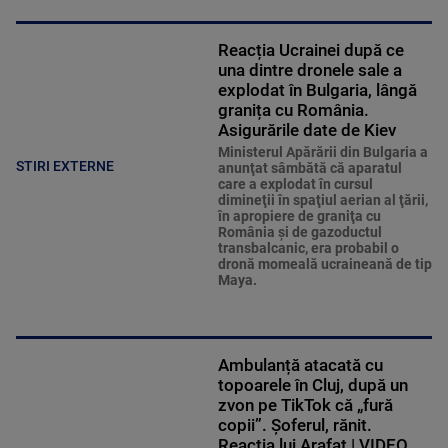
Reacția Ucrainei după ce
una dintre dronele sale a
explodat în Bulgaria, lângă
granița cu România.
Asigurările date de Kiev
Ministerul Apărării din Bulgaria a
STIRI EXTERNE
anunţat sâmbătă că aparatul
care a explodat în cursul
dimineţii în spaţiul aerian al ţării,
în apropiere de graniţa cu
România şi de gazoductul
transbalcanic, era probabil o
dronă momeală ucraineană de tip
Maya.
Ambulanță atacată cu
topoarele în Cluj, după un
zvon pe TikTok că „fură
copii”. Șoferul, rănit.
Reacția lui Arafat | VIDEO