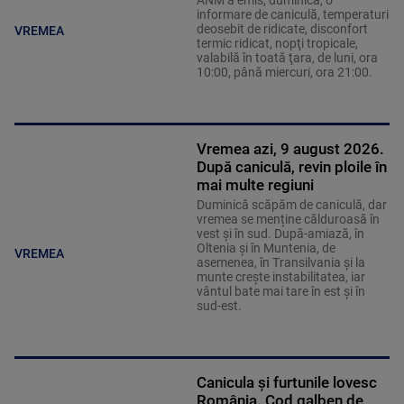
ANM a emis, duminică, o
informare de caniculă, temperaturi
deosebit de ridicate, disconfort
VREMEA
termic ridicat, nopţi tropicale,
valabilă în toată ţara, de luni, ora
10:00, până miercuri, ora 21:00.
Vremea azi, 9 august 2026.
După caniculă, revin ploile în
mai multe regiuni
Duminică scăpăm de caniculă, dar
vremea se menține călduroasă în
vest și în sud. După-amiază, în
Oltenia și în Muntenia, de
VREMEA
asemenea, în Transilvania și la
munte crește instabilitatea, iar
vântul bate mai tare în est și în
sud-est.
Canicula și furtunile lovesc
România. Cod galben de