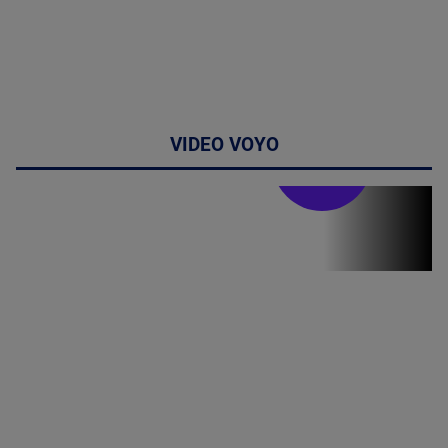
VIDEO VOYO
Stirile PRO TV
Stirile PRO
TV # 19.00 -
07 August