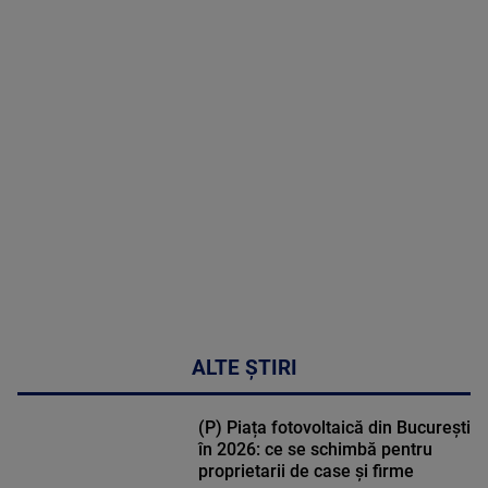
2026
MAI
MULTE
DETALII
48:24
ALTE ȘTIRI
(P) Piața fotovoltaică din București
în 2026: ce se schimbă pentru
proprietarii de case și firme