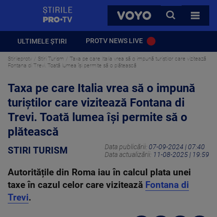
StirilePROTV
CAUTA
VOYO
TOATE 
PROTV NEWS LIVE
ULTIMELE ȘTIRI
Stirileprotv
Stiri Turism
Taxa pe care Italia vrea să o impună turiștilor care vizitează
Fontana di Trevi. Toată lumea își permite să o plătească
Taxa pe care Italia vrea să o impună
turiștilor care vizitează Fontana di
Trevi. Toată lumea își permite să o
plătească
Data publicării:
07-09-2024 | 07:40
STIRI TURISM
Data actualizării:
11-08-2025 | 19:59
Autoritățile din Roma iau în calcul plata unei
taxe în cazul celor care vizitează
Fontana di
Trevi
.