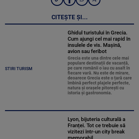
CITEȘTE ȘI...
Ghidul turistului în Grecia.
Cum ajungi cel mai rapid în
insulele de vis. Mașină,
avion sau feribot
Grecia este una dintre cele mai
populare destinații de vacanță,
pe care românii o iau cu asalt în
STIRI TURISM
fiecare vară. Nu este de mirare,
deoarece Grecia este o țară care
îmbină perfect plajele perfecte,
natura și orașele pitorești cu
istoria și gastronomia.
Lyon, bijuteria culturală a
Franței. Tot ce trebuie să
vizitezi într-un city break
memorabil