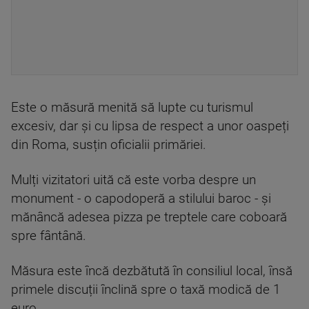
Este o măsură menită să lupte cu turismul
excesiv, dar și cu lipsa de respect a unor oaspeți
din Roma, susțin oficialii primăriei.
Mulți vizitatori uită că este vorba despre un
monument - o capodoperă a stilului baroc - și
mănâncă adesea pizza pe treptele care coboară
spre fântână.
Măsura este încă dezbătută în consiliul local, însă
primele discuții înclină spre o taxă modică de 1
euro.