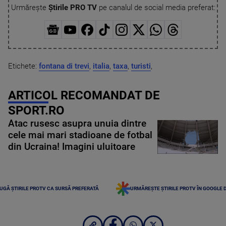
Urmărește
Știrile PRO TV
pe canalul de social media preferat:
Etichete:
fontana di trevi
,
italia
,
taxa
,
turisti
,
ARTICOL RECOMANDAT DE
SPORT.RO
Atac rusesc asupra unuia dintre
cele mai mari stadioane de fotbal
din Ucraina! Imagini uluitoare
UGĂ ȘTIRILE PROTV CA SURSĂ PREFERATĂ
URMĂREȘTE ȘTIRILE PROTV ÎN GOOGLE 