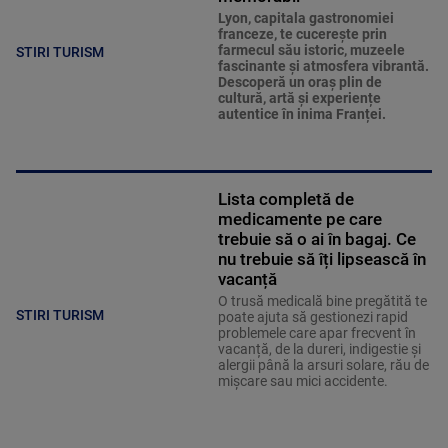
Lyon, capitala gastronomiei
franceze, te cucerește prin
farmecul său istoric, muzeele
STIRI TURISM
fascinante și atmosfera vibrantă.
Descoperă un oraș plin de
cultură, artă și experiențe
autentice în inima Franței.
Lista completă de
medicamente pe care
trebuie să o ai în bagaj. Ce
nu trebuie să îți lipsească în
vacanță
O trusă medicală bine pregătită te
STIRI TURISM
poate ajuta să gestionezi rapid
problemele care apar frecvent în
vacanță, de la dureri, indigestie și
alergii până la arsuri solare, rău de
mișcare sau mici accidente.