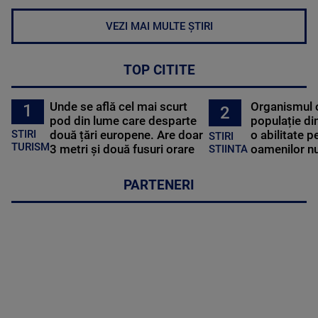
VEZI MAI MULTE ȘTIRI
TOP CITITE
Unde se află cel mai scurt
Organismul 
1
2
pod din lume care desparte
populație di
STIRI
două țări europene. Are doar
o abilitate p
STIRI
TURISM
3 metri și două fusuri orare
oamenilor nu
STIINTA
PARTENERI