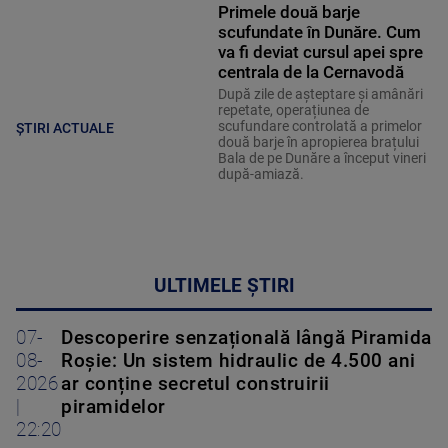
Primele două barje
scufundate în Dunăre. Cum
va fi deviat cursul apei spre
centrala de la Cernavodă
După zile de așteptare și amânări
repetate, operațiunea de
scufundare controlată a primelor
ȘTIRI ACTUALE
două barje în apropierea brațului
Bala de pe Dunăre a început vineri
după-amiază.
ULTIMELE ȘTIRI
07-
Descoperire senzațională lângă Piramida
08-
Roșie: Un sistem hidraulic de 4.500 ani
2026
ar conține secretul construirii
|
piramidelor
22:20