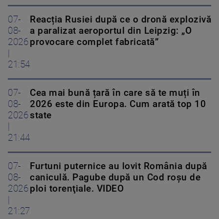
07-
Reacția Rusiei după ce o dronă explozivă
08-
a paralizat aeroportul din Leipzig: „O
2026
provocare complet fabricată”
|
21:54
07-
Cea mai bună țară în care să te muți în
08-
2026 este din Europa. Cum arată top 10
2026
state
|
21:44
07-
Furtuni puternice au lovit România după
08-
caniculă. Pagube după un Cod roşu de
2026
ploi torenţiale. VIDEO
|
21:27