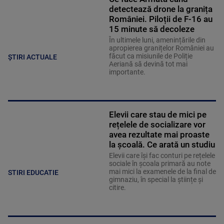
detectează drone la granița
României. Piloții de F-16 au
15 minute să decoleze
În ultimele luni, amenințările din
apropierea granițelor României au
făcut ca misiunile de Poliție
ȘTIRI ACTUALE
Aeriană să devină tot mai
importante.
Elevii care stau de mici pe
rețelele de socializare vor
avea rezultate mai proaste
la școală. Ce arată un studiu
Elevii care îşi fac conturi pe rețelele
sociale în școala primară au note
mai mici la examenele de la final de
STIRI EDUCATIE
gimnaziu, în special la științe și
citire.