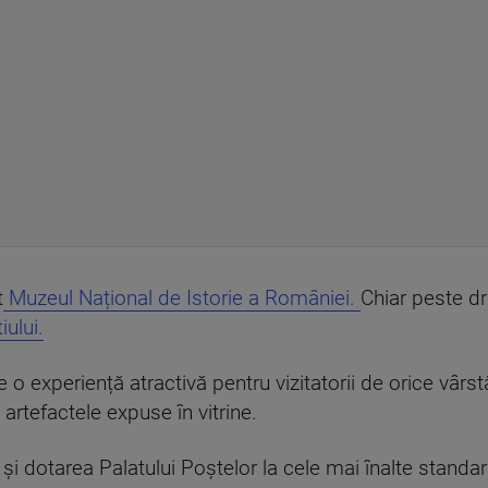
t
Muzeul Național de Istorie a României.
Chiar peste d
ului.
e o experiență atractivă pentru vizitatorii de orice vârst
artefactele expuse în vitrine.
și dotarea Palatului Poștelor la cele mai înalte standar