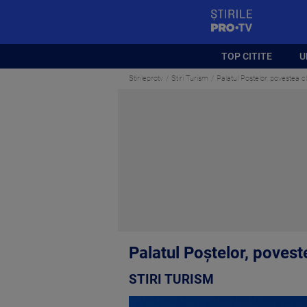
StirilePROTV
TOP CITITE
U
Stirileprotv
Stiri Turism
Palatul Poștelor, povestea cl
Palatul Poștelor, poveste
STIRI TURISM