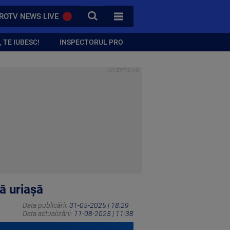
CAUTA
ROTV NEWS LIVE
TOATE CATEGORIILE
 TE IUBESC!
INSPECTORUL PRO
mă uriașă
Data publicării:
31-05-2025 | 18:29
Data actualizării:
11-08-2025 | 11:38