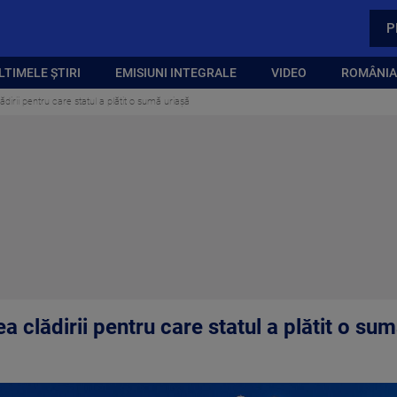
P
LTIMELE ȘTIRI
EMISIUNI INTEGRALE
VIDEO
ROMÂNIA,
ădirii pentru care statul a plătit o sumă uriașă
a clădirii pentru care statul a plătit o su