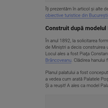
Îți prezentăm în articol și alte
obiective turistice din București
Construit după modelul 
În anul 1892, la solicitarea for
de Miniştri a decis construirea u
Locul ales a fost Piaţa Constan
Brâncoveanu
. Clădirea hanului
Planul palatului a fost concepu
a vedea cum arată Palatele Poșt
Și a reușit! A ales ca model Pal