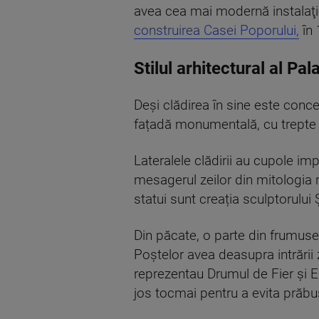
avea cea mai modernă instalaţi
construirea Casei Poporului,
în 
Stilul arhitectural al Pal
Deși clădirea în sine este concep
fațadă monumentală, cu trepte p
Lateralele clădirii au cupole im
mesagerul zeilor din mitologia 
statui sunt creația sculptorulu
Din păcate, o parte din frumuseț
Poștelor avea deasupra intrării 
reprezentau Drumul de Fier și El
jos tocmai pentru a evita prăbuș