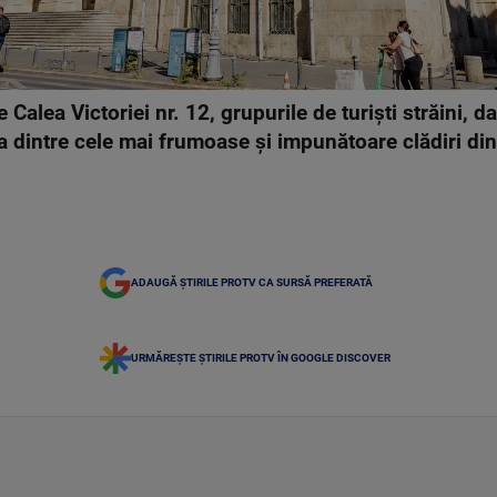
 Calea Victoriei nr. 12, grupurile de turiști străini, da
a dintre cele mai frumoase și impunătoare clădiri din
ADAUGĂ ȘTIRILE PROTV CA SURSĂ PREFERATĂ
URMĂREȘTE ȘTIRILE PROTV ÎN GOOGLE DISCOVER