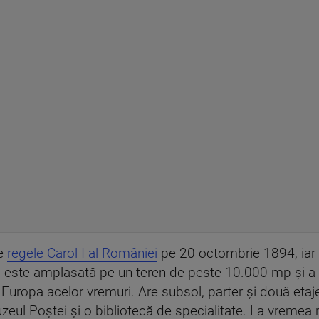
de
regele Carol I al României
pe 20 octombrie 1894, iar P
a este amplasată pe un teren de peste 10.000 mp și a fo
 Europa acelor vremuri. Are subsol, parter și două etaje, 
ul Poștei și o bibliotecă de specialitate. La vremea r