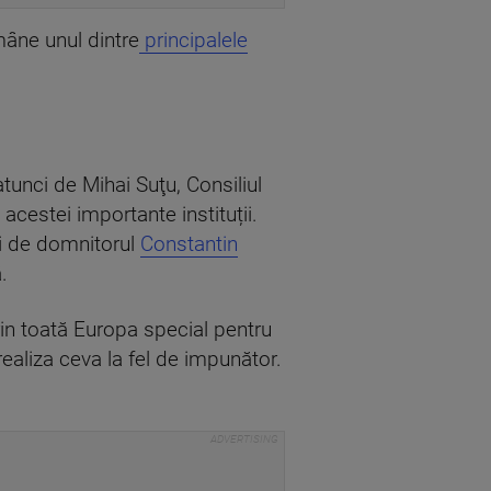
mâne unul dintre
principalele
atunci de Mihai Suţu, Consiliul
 acestei importante instituții.
ci de domnitorul
Constantin
.
rin toată Europa special pentru
ealiza ceva la fel de impunător.