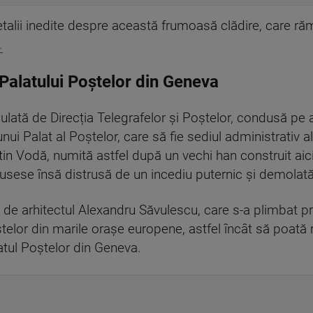
 detalii inedite despre această frumoasă clădire, care ră
.
Palatului Poștelor din Geneva
mulată de Direcția Telegrafelor și Poștelor, condusă pe 
nui Palat al Poștelor, care să fie sediul administrativ al
tin Vodă, numită astfel după un vechi han construit ai
 fusese însă distrusă de un incediu puternic și demolată
t de arhitectul Alexandru Săvulescu, care s-a plimbat p
elor din marile orașe europene, astfel încât să poată r
atul Poștelor din Geneva.