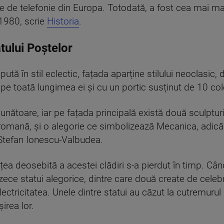
e de telefonie din Europa. Totodată, a fost cea mai ma
1980, scrie
Historia
.
atului Poștelor
ută în stil eclectic, fațada aparține stilului neoclasic,
e toată lungimea ei și cu un portic susținut de 10 co
punătoare, iar pe fațada principală există două sculpturi
romană, și o alegorie ce simbolizează Mecanica, adică 
i Ștefan Ionescu-Valbudea.
ea deosebită a acestei clădiri s-a pierdut în timp. Când
zece statui alegorice, dintre care două create de celeb
ectricitatea. Unele dintre statui au căzut la cutremurul 
irea lor.