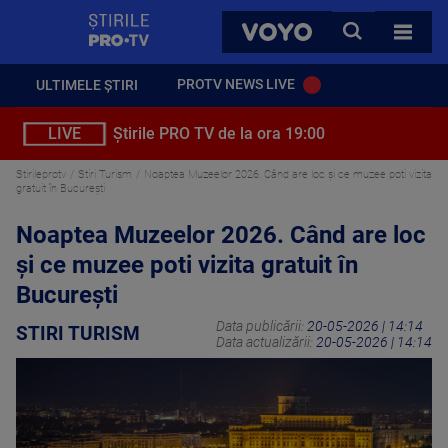
StirilePROTV
CAUTA
VOYO
TOATE 
PROTV NEWS LIVE
ULTIMELE ȘTIRI
LIVE
Știrile PRO TV de la ora 19:00
Stirileprotv
Stiri Turism
Noaptea Muzeelor 2026. Când are loc și ce muzee poti vizita
gratuit în București
Noaptea Muzeelor 2026. Când are loc
și ce muzee poti vizita gratuit în
București
Data publicării:
20-05-2026 | 14:14
STIRI TURISM
Data actualizării:
20-05-2026 | 14:14