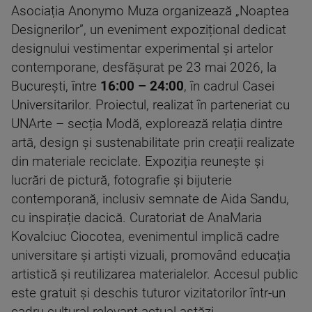
Asociația Anonymo Muza organizează „Noaptea
Designerilor”, un eveniment expozițional dedicat
designului vestimentar experimental și artelor
contemporane, desfășurat pe 23 mai 2026, la
București, între
16:00 – 24:00
, în cadrul Casei
Universitarilor. Proiectul, realizat în parteneriat cu
UNArte – secția Modă, explorează relația dintre
artă, design și sustenabilitate prin creații realizate
din materiale reciclate. Expoziția reunește și
lucrări de pictură, fotografie și bijuterie
contemporană, inclusiv semnate de Aida Sandu,
cu inspirație dacică. Curatoriat de AnaMaria
Kovalciuc Ciocotea, evenimentul implică cadre
universitare și artiști vizuali, promovând educația
artistică și reutilizarea materialelor. Accesul public
este gratuit și deschis tuturor vizitatorilor într-un
cadru cultural relevant actual astăzi.