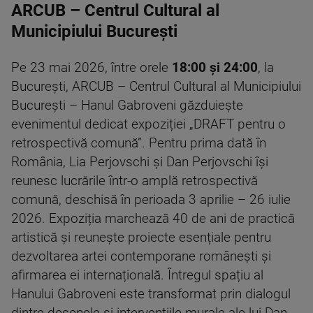
ARCUB – Centrul Cultural al
Municipiului București
Pe 23 mai 2026, între orele
18:00 și 24:00
, la
București, ARCUB – Centrul Cultural al Municipiului
București – Hanul Gabroveni găzduiește
evenimentul dedicat expoziției „DRAFT pentru o
retrospectivă comună”. Pentru prima dată în
România, Lia Perjovschi și Dan Perjovschi își
reunesc lucrările într-o amplă retrospectivă
comună, deschisă în perioada 3 aprilie – 26 iulie
2026. Expoziția marchează 40 de ani de practică
artistică și reunește proiecte esențiale pentru
dezvoltarea artei contemporane românești și
afirmarea ei internațională. Întregul spațiu al
Hanului Gabroveni este transformat prin dialogul
dintre desenele și intervențiile murale ale lui Dan