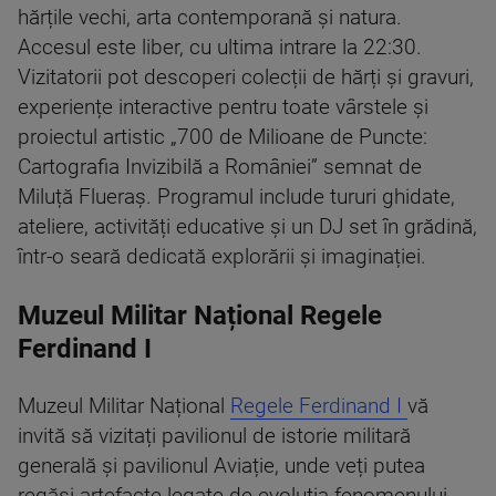
hărțile vechi, arta contemporană și natura.
Accesul este liber, cu ultima intrare la 22:30.
Vizitatorii pot descoperi colecții de hărți și gravuri,
experiențe interactive pentru toate vârstele și
proiectul artistic „700 de Milioane de Puncte:
Cartografia Invizibilă a României” semnat de
Miluță Flueraș. Programul include tururi ghidate,
ateliere, activități educative și un DJ set în grădină,
într-o seară dedicată explorării și imaginației.
Muzeul Militar Național Regele
Ferdinand I
Muzeul Militar Național
Regele Ferdinand I
vă
invită să vizitați pavilionul de istorie militară
generală și pavilionul Aviație, unde veți putea
regăsi artefacte legate de evoluția fenomenului