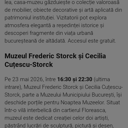
lea, casa-muzeu găzduiește o colecție valoroasă
de mobilier, obiecte decorative și artă aplicată din
patrimoniul instituției. Vizitatorii pot explora
atmosfera elegantă a reședinței istorice și
descoperi fragmente din viața urbană
bucureșteană de altădată. Accesul este gratuit.
Muzeul Frederic Storck și Cecilia
Cuțescu-Storck
Pe 23 mai 2026, între
16:30 și 22:30
(ultima
intrare), Muzeul Frederic Storck și Cecilia Cuțescu-
Storck, parte a Muzeului Municipiului București, își
deschide porțile pentru Noaptea Muzeelor. Situat
într-o vilă interbelică din cartierul Floreasca,
muzeul este dedicat creației celor doi artiști,
păstrând lucrări de sculptură, pictură și desen,