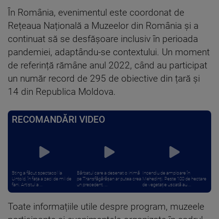
În România, evenimentul este coordonat de
Rețeaua Națională a Muzeelor din România și a
continuat să se desfășoare inclusiv în perioada
pandemiei, adaptându-se contextului. Un moment
de referință rămâne anul 2022, când au participat
un număr record de 295 de obiective din țară și
14 din Republica Moldova.
RECOMANDĂRI VIDEO
Sting a făcut spectacol la
Bărbatul care a desenat o inimă
Incendiu de amploare în
Untold, în fața a zeci de mii de
pe Transfăgărășan ar putea crea
Mehedinți. Peste 100 de hectare
fani. Artistul a ...
un precedent. ...
de vegetație uscată au ...
Toate informațiile utile despre program, muzeele