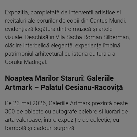
Expoziția, completată de intervenții artistice și
recitaluri ale corurilor de copii din Cantus Mundi,
evidențiază legătura dintre muzică și artele
vizuale. Deschisă în Vila Sacha Roman Silberman,
clădire interbelică elegantă, experiența îmbină
patrimoniul arhitectural cu istoria culturală a
Corului Madrigal.
Noaptea Marilor Staruri: Galeriile
Artmark – Palatul Cesianu-Racoviță
Pe 23 mai 2026, Galeriile Artmark prezintă peste
300 de obiecte cu autografe celebre și lucrări de
artă valoroase, într-o expoziție de colecție, cu
tombolă și cadouri surpriză.