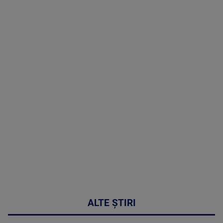
TV # 13.00 -
07 August
2026
MAI
MULTE
DETALII
50:53
ALTE ȘTIRI