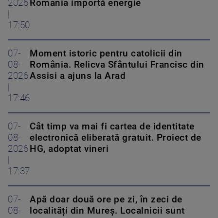
2026
România importă energie
|
17:50
07-
Moment istoric pentru catolicii din
08-
România. Relicva Sfântului Francisc din
2026
Assisi a ajuns la Arad
|
17:46
07-
Cât timp va mai fi cartea de identitate
08-
electronică eliberată gratuit. Proiect de
2026
HG, adoptat vineri
|
17:37
07-
Apă doar două ore pe zi, în zeci de
08-
localități din Mureș. Localnicii sunt