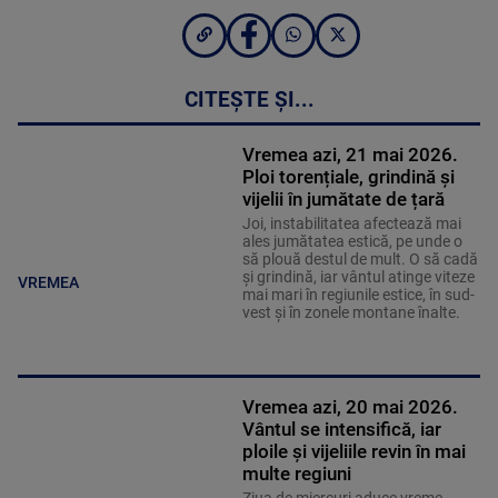
CITEȘTE ȘI...
Vremea azi, 21 mai 2026.
Ploi torențiale, grindină și
vijelii în jumătate de țară
Joi, instabilitatea afectează mai
ales jumătatea estică, pe unde o
să plouă destul de mult. O să cadă
și grindină, iar vântul atinge viteze
VREMEA
mai mari în regiunile estice, în sud-
vest și în zonele montane înalte.
Vremea azi, 20 mai 2026.
Vântul se intensifică, iar
ploile și vijeliile revin în mai
multe regiuni
Ziua de miercuri aduce vreme