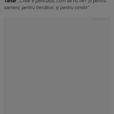
Tânăr
:
„Chiar e periculos, cum să nu fie? Și pentru
oameni, pentru trecători, și pentru cimitir."