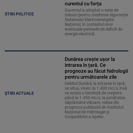
curentul cu forța
Guvernul a adoptat o serie de
STIRI POLITICE
măsuri pentru creșterea siguranței
Sistemului Electroenergetic
Național, în contextul unor
eventuale perioade de deficit de
energie electrică.
Dunărea crește ușor la
intrarea în țară. Ce
prognoze au făcut hidrologii
pentru următoarele zile
Debitul Dunării, la intrarea în ţară,
se situa, vineri, la 1.400 mc/s, însă
va exista o tendinţă de creştere
ȘTIRI ACTUALE
până la 1.450 mc/s, la jumătatea
săptămânii viitoare, reiese din
prognoza publicată de Institutul
Naţional de Hidrologie şi
Gospodărire a Apelor.