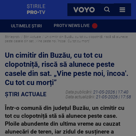
StirilePROTV
CAUTA
VOYO
TOATE 
PROTV NEWS LIVE
ULTIMELE ȘTIRI
Stirileprotv
Știri Actuale
Un cimitir din Buzău, cu tot cu clopotniță, riscă să alunece
peste casele din sat. „Vine peste noi, încoa'. Cu tot cu morți”
Un cimitir din Buzău, cu tot cu
clopotniță, riscă să alunece peste
casele din sat. „Vine peste noi, încoa'.
Cu tot cu morți”
Data publicării:
21-05-2026 | 17:40
ȘTIRI ACTUALE
Data actualizării:
21-05-2026 | 17:58
Într-o comună din județul Buzău, un cimitir cu
tot cu clopotniță stă să alunece peste case.
Ploile abundente din ultima vreme au cauzat
alunecări de teren, iar zidul de susținere a