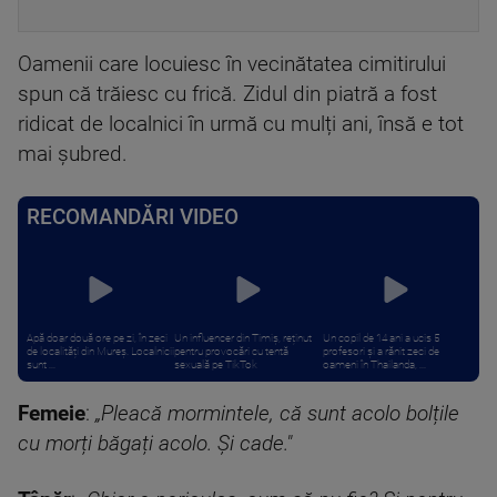
Oamenii care locuiesc în vecinătatea cimitirului
spun că trăiesc cu frică. Zidul din piatră a fost
ridicat de localnici în urmă cu mulți ani, însă e tot
mai șubred.
RECOMANDĂRI VIDEO
Apă doar două ore pe zi, în zeci
Un influencer din Timiș, reținut
Un copil de 14 ani a ucis 5
de localități din Mureș. Localnicii
pentru provocări cu tentă
profesori și a rănit zeci de
sunt ...
sexuală pe TikTok
oameni în Thailanda, ...
Femeie
:
„Pleacă mormintele, că sunt acolo bolțile
cu morți băgați acolo. Și cade."