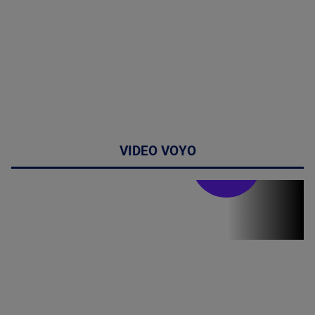
VIDEO VOYO
Stirile PRO TV
Stirile PRO