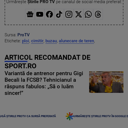
Urmărește
Știrile PRO TV
pe canalul de social media preferat:
Sursa:
ProTV
Etichete:
ploi
,
cimitir
,
buzau
,
alunecare de teren
,
ARTICOL RECOMANDAT DE
SPORT.RO
Variantă de antrenor pentru Gigi
Becali la FCSB? Tehnicianul a
răspuns fabulos: „Să o luăm
sincer!”
UGĂ ȘTIRILE PROTV CA SURSĂ PREFERATĂ
URMĂREȘTE ȘTIRILE PROTV ÎN GOOGLE 