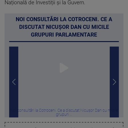
Națională de Investiții și la Guvern.
NOI CONSULTĂRI LA COTROCENI. CE A
DISCUTAT NICUȘOR DAN CU MICILE
GRUPURI PARLAMENTARE
Noi consultări la Cotroceni. Ce a discutat Nicușor Dan cu micile
Apă d
grupuri ...