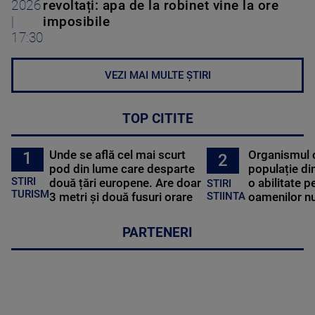
2026
revoltați: apa de la robinet vine la ore
|
imposibile
17:30
VEZI MAI MULTE ȘTIRI
TOP CITITE
Unde se află cel mai scurt
Organismul 
1
2
pod din lume care desparte
populație di
STIRI
două țări europene. Are doar
o abilitate p
STIRI
TURISM
3 metri și două fusuri orare
oamenilor nu
STIINTA
PARTENERI