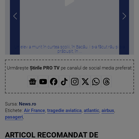
Un elev a murit în curtea școlii, în Bacău. I s-a făcut rău și s-a
Melon
prăbușit, în ...
Urmărește
Știrile PRO TV
pe canalul de social media preferat:
Sursa:
News.ro
Etichete:
Air France
,
tragedie aviatica
,
atlantic
,
airbus
,
pasageri
,
ARTICOL RECOMANDAT DE