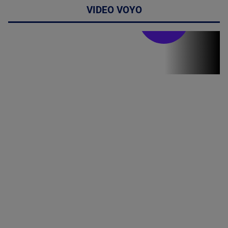
VIDEO VOYO
Stirile PRO TV
Stirile PRO
TV # 19.00 -
07 August
2026
MAI
MULTE
DETALII