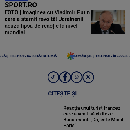
SPORT.RO
FOTO | Imaginea cu Vladimir Putin
care a stârnit revoltă! Ucrainenii
acuză lipsă de reacție la nivel
mondial
UGĂ ȘTIRILE PROTV CA SURSĂ PREFERATĂ
URMĂREȘTE ȘTIRILE PROTV ÎN GOOGLE 
CITEȘTE ȘI...
Reacția unui turist francez
care a venit să viziteze
Bucureștiul. „Da, este Micul
Paris”