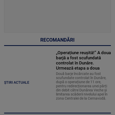
RECOMANDĂRI
„Operațiune reușită!” A doua
barjă a fost scufundată
controlat în Dunăre.
Urmează etapa a doua
Două barje încărcate au fost
scufundate controlat în Dunăre,
după o operațiune de 11 ore,
ȘTIRI ACTUALE
pentru redirecționarea unei părți
din debit către Dunărea Veche și
limitarea scăderii nivelului apei în
zona Centralei de la Cernavodă.