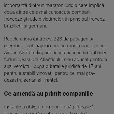
importantă dintr-un maraton juridic care implică
două dintre cele mai cunoscute companii
franceze şi rudele victimelor, în principal francezi,
brazilieni şi germani.
Rudele unora dintre cei 228 de pasageri şi
membri ai echipajului care au murit când avionul
Airbus A330 a dispărut în întuneric în timpul unei
furtuni deasupra Atlanticului s-au adunat pentru a
auzi verdictul, după o bătălie juridică de 17 ani
pentru a stabili vinovaţii pentru cel mai grav
dezastru aerian al Franţei.
Ce amendă au primit companiile
Instanţa a obligat companiile să plătească
amenda maximă pentru omor din culpă