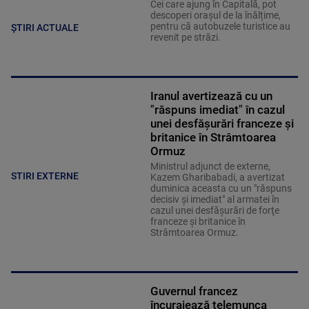
Cei care ajung în Capitală, pot
descoperi orașul de la înălțime,
pentru că autobuzele turistice au
ȘTIRI ACTUALE
revenit pe străzi.
Iranul avertizează cu un
"răspuns imediat" în cazul
unei desfăşurări franceze şi
britanice în Strâmtoarea
Ormuz
Ministrul adjunct de externe,
STIRI EXTERNE
Kazem Gharibabadi, a avertizat
duminica aceasta cu un "răspuns
decisiv şi imediat" al armatei în
cazul unei desfăşurări de forţe
franceze şi britanice în
Strâmtoarea Ormuz.
Guvernul francez
încurajează telemunca