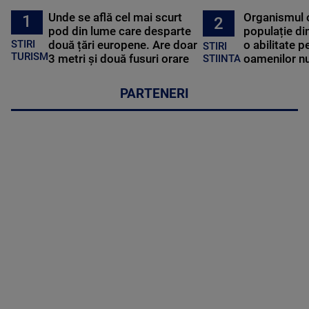
Unde se află cel mai scurt
Organismul 
1
2
pod din lume care desparte
populație di
STIRI
două țări europene. Are doar
o abilitate p
STIRI
TURISM
3 metri și două fusuri orare
oamenilor nu
STIINTA
PARTENERI