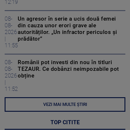
12:19
08-
Un agresor în serie a ucis două femei
08-
din cauza unor erori grave ale
2026
autorităților. „Un infractor periculos și
|
prădător”
11:55
08-
Românii pot investi din nou în titluri
08-
TEZAUR. Ce dobânzi neimpozabile pot
2026
obține
|
11:52
VEZI MAI MULTE ȘTIRI
TOP CITITE