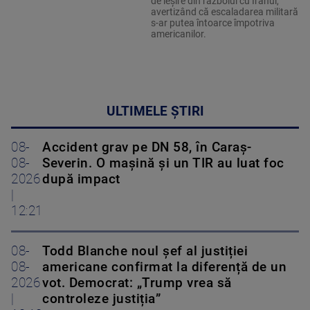
de ieșire din războiul cu Iranul,
avertizând că escaladarea militară
s-ar putea întoarce împotriva
americanilor.
ULTIMELE ȘTIRI
08-
Accident grav pe DN 58, în Caraș-
08-
Severin. O mașină și un TIR au luat foc
2026
după impact
|
12:21
08-
Todd Blanche noul șef al justiției
08-
americane confirmat la diferență de un
2026
vot. Democrat: „Trump vrea să
|
controleze justiția”