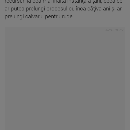
recursuri la cea mai înaltă instanţă a ţării, ceea ce
ar putea prelungi procesul cu încă câţiva ani şi ar
prelungi calvarul pentru rude.