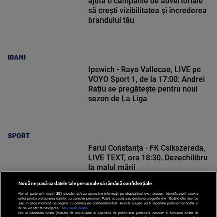
ajută o campanie de advertoriale
să crești vizibilitatea și încrederea
brandului tău
IBANI
Ipswich - Rayo Vallecao, LIVE pe
VOYO Sport 1, de la 17:00: Andrei
Rațiu se pregătește pentru noul
sezon de La Liga
SPORT
Farul Constanța - FK Csikszereda,
LIVE TEXT, ora 18:30. Dezechilibru
la malul mării
Nouă ne pasă ca datele tale personale să rămână confidențiale
Noi și partenerii noștri
201
stocăm și/sau accesăm informații pe dispozitivul dvs., precum identificatorii cookie
unici pentru prelucrarea datelor cu caracter personal. Puteți accepta sau gestiona alegerile dvs. făcând clic mai jos
sau în orice moment, pe pagina cu politica de confidențialitate. Aceste alegeri vor fi raportate partenerilor noștri și
nu vă vor afecta navigarea.
Mai multe detalii
SPORT
Noi si partenerii nostri (retelele de socializare si agentiile de publicitate partenere, precum si furnizorii nostri de