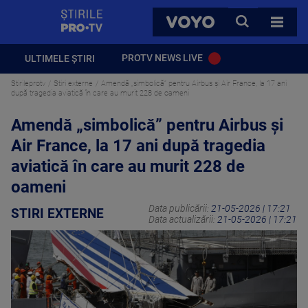
StirilePROTV
CAUTA
VOYO
TOATE 
PROTV NEWS LIVE
ULTIMELE ȘTIRI
Stirileprotv
Stiri externe
Amendă „simbolică” pentru Airbus și Air France, la 17 ani
după tragedia aviatică în care au murit 228 de oameni
Amendă „simbolică” pentru Airbus și
Air France, la 17 ani după tragedia
aviatică în care au murit 228 de
oameni
Data publicării:
21-05-2026 | 17:21
STIRI EXTERNE
Data actualizării:
21-05-2026 | 17:21