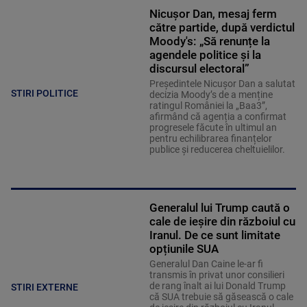
Nicușor Dan, mesaj ferm
către partide, după verdictul
Moody's: „Să renunțe la
agendele politice şi la
discursul electoral”
Președintele Nicușor Dan a salutat
STIRI POLITICE
decizia Moody’s de a menține
ratingul României la „Baa3”,
afirmând că agenția a confirmat
progresele făcute în ultimul an
pentru echilibrarea finanțelor
publice și reducerea cheltuielilor.
Generalul lui Trump caută o
cale de ieșire din războiul cu
Iranul. De ce sunt limitate
opțiunile SUA
Generalul Dan Caine le-ar fi
transmis în privat unor consilieri
de rang înalt ai lui Donald Trump
STIRI EXTERNE
că SUA trebuie să găsească o cale