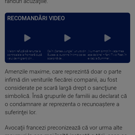
rânduri acuzaţiile.
RECOMANDĂRI VIDEO
Meloni refuză să renunțe la
Ca în „Cartea Junglei”: un urs din
„Nu m-am simțit în viața mea
controalele la frontieră după
Suceava, surprins în timp ce se
așa de bine” – fanii Two Feet, în
valul de migranți din ...
scarpină de ...
extaz la Summer ...
Amenzile maxime, care reprezintă doar o parte
infimă din veniturile fiecărei companii, au fost
considerate pe scară largă drept o sancţiune
simbolică. Însă grupurile de familii au declarat că
o condamnare ar reprezenta o recunoaştere a
suferinţei lor.
Avocaţii francezi preconizează că vor urma alte