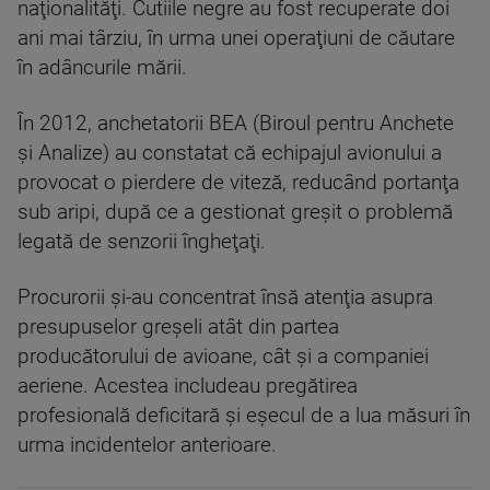
naţionalităţi. Cutiile negre au fost recuperate doi
ani mai târziu, în urma unei operaţiuni de căutare
în adâncurile mării.
În 2012, anchetatorii BEA (Biroul pentru Anchete
şi Analize) au constatat că echipajul avionului a
provocat o pierdere de viteză, reducând portanţa
sub aripi, după ce a gestionat greşit o problemă
legată de senzorii îngheţaţi.
Procurorii şi-au concentrat însă atenţia asupra
presupuselor greşeli atât din partea
producătorului de avioane, cât şi a companiei
aeriene. Acestea includeau pregătirea
profesională deficitară şi eşecul de a lua măsuri în
urma incidentelor anterioare.