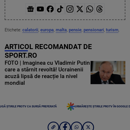
Etichete:
calatorii
,
europa
,
malta
,
pensie
,
pensionari
,
turism
,
ARTICOL RECOMANDAT DE
SPORT.RO
FOTO | Imaginea cu Vladimir Putin
care a stârnit revoltă! Ucrainenii
acuză lipsă de reacție la nivel
mondial
UGĂ ȘTIRILE PROTV CA SURSĂ PREFERATĂ
URMĂREȘTE ȘTIRILE PROTV ÎN GOOGLE 