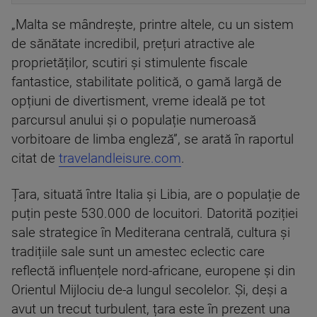
„Malta se mândrește, printre altele, cu un sistem
de sănătate incredibil, prețuri atractive ale
proprietăților, scutiri și stimulente fiscale
fantastice, stabilitate politică, o gamă largă de
opțiuni de divertisment, vreme ideală pe tot
parcursul anului și o populație numeroasă
vorbitoare de limba engleză”, se arată în raportul
citat de
travelandleisure.com
.
Țara, situată între Italia și Libia, are o populație de
puțin peste 530.000 de locuitori. Datorită poziției
sale strategice în Mediterana centrală, cultura și
tradițiile sale sunt un amestec eclectic care
reflectă influențele nord-africane, europene și din
Orientul Mijlociu de-a lungul secolelor. Și, deși a
avut un trecut turbulent, țara este în prezent una