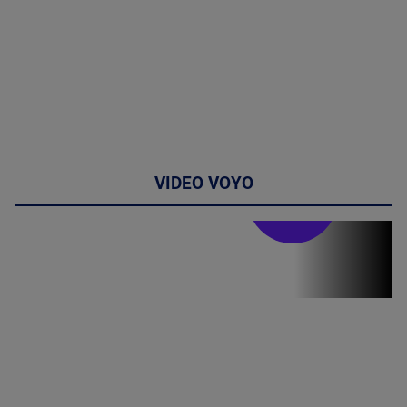
VIDEO VOYO
Stirile PRO TV
Stirile PRO