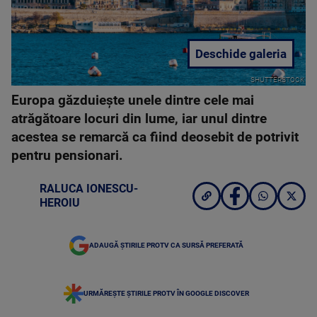
Deschide galeria
SHUTTERSTOCK
Europa găzduiește unele dintre cele mai
atrăgătoare locuri din lume, iar unul dintre
acestea se remarcă ca fiind deosebit de potrivit
pentru pensionari.
RALUCA IONESCU-
HEROIU
ADAUGĂ ȘTIRILE PROTV CA SURSĂ PREFERATĂ
URMĂREȘTE ȘTIRILE PROTV ÎN GOOGLE DISCOVER