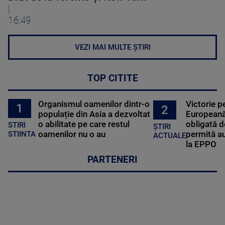
|
16:49
VEZI MAI MULTE ȘTIRI
TOP CITITE
Organismul oamenilor dintr-o
Victorie p
1
2
populație din Asia a dezvoltat
Europeană
o abilitate pe care restul
obligată d
STIRI
ȘTIRI
oamenilor nu o au
permită au
STIINTA
ACTUALE
la EPPO
PARTENERI