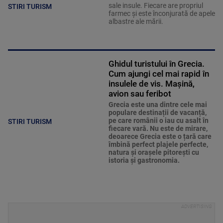
sale insule. Fiecare are propriul
STIRI TURISM
farmec și este înconjurată de apele
albastre ale mării.
Ghidul turistului în Grecia.
Cum ajungi cel mai rapid în
insulele de vis. Mașină,
avion sau feribot
Grecia este una dintre cele mai
populare destinații de vacanță,
pe care românii o iau cu asalt în
STIRI TURISM
fiecare vară. Nu este de mirare,
deoarece Grecia este o țară care
îmbină perfect plajele perfecte,
natura și orașele pitorești cu
istoria și gastronomia.