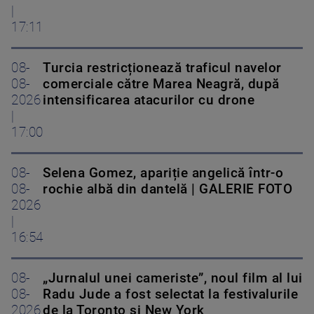
|
17:11
08-
Turcia restricționează traficul navelor
08-
comerciale către Marea Neagră, după
2026
intensificarea atacurilor cu drone
|
17:00
08-
Selena Gomez, apariție angelică într-o
08-
rochie albă din dantelă | GALERIE FOTO
2026
|
16:54
08-
„Jurnalul unei cameriste”, noul film al lui
08-
Radu Jude a fost selectat la festivalurile
2026
de la Toronto și New York