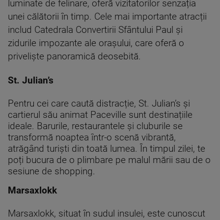
luminate de felinare, oferă vizitatorilor senzația
unei călătorii în timp. Cele mai importante atracții
includ Catedrala Convertirii Sfântului Paul și
zidurile impozante ale orașului, care oferă o
priveliște panoramică deosebită.
St. Julian’s
Pentru cei care caută distracție, St. Julian’s și
cartierul său animat Paceville sunt destinațiile
ideale. Barurile, restaurantele și cluburile se
transformă noaptea într-o scenă vibrantă,
atrăgând turiști din toată lumea. În timpul zilei, te
poți bucura de o plimbare pe malul mării sau de o
sesiune de shopping.
Marsaxlokk
Marsaxlokk, situat în sudul insulei, este cunoscut