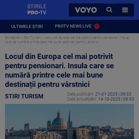
StirilePROTV
CAUTA
VOYO
TOATE 
PROTV NEWS LIVE
ULTIMELE ȘTIRI
Stirileprotv
Stiri Turism
Locul din Europa cel mai potrivit pentru pensionari. Insula
care se numără printre cele mai bune destinații pentru vârstnici
Locul din Europa cel mai potrivit
pentru pensionari. Insula care se
numără printre cele mai bune
destinații pentru vârstnici
Data publicării:
21-01-2025 | 09:53
STIRI TURISM
Data actualizării:
14-10-2025 | 06:53