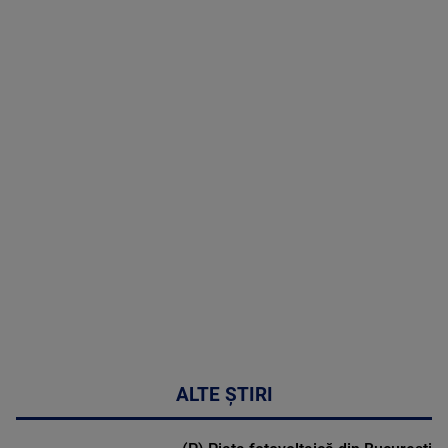
TV # 07.00 -
08 August
2026
MAI
MULTE
DETALII
02:32:45
ALTE ȘTIRI