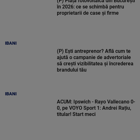
(P) Piața fotovoltaică din București
în 2026: ce se schimbă pentru
proprietarii de case și firme
IBANI
(P) Ești antreprenor? Află cum te
ajută o campanie de advertoriale
să crești vizibilitatea și încrederea
brandului tău
IBANI
ACUM: Ipswich - Rayo Vallecano 0-
0, pe VOYO Sport 1: Andrei Rațiu,
titular! Start meci