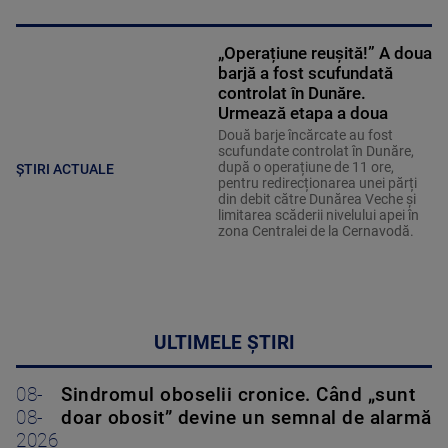
„Operațiune reușită!” A doua
barjă a fost scufundată
controlat în Dunăre.
Urmează etapa a doua
Două barje încărcate au fost
scufundate controlat în Dunăre,
după o operațiune de 11 ore,
ȘTIRI ACTUALE
pentru redirecționarea unei părți
din debit către Dunărea Veche și
limitarea scăderii nivelului apei în
zona Centralei de la Cernavodă.
ULTIMELE ȘTIRI
08-
Sindromul oboselii cronice. Când „sunt
08-
doar obosit” devine un semnal de alarmă
2026