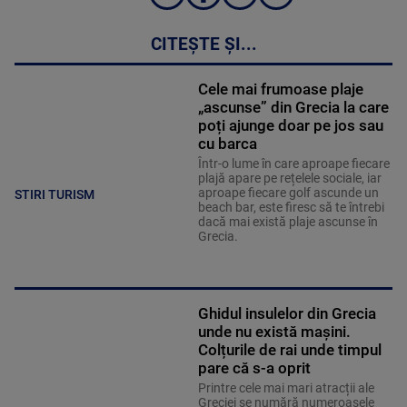
CITEȘTE ȘI...
Cele mai frumoase plaje
„ascunse” din Grecia la care
poți ajunge doar pe jos sau
cu barca
Într-o lume în care aproape fiecare
plajă apare pe rețelele sociale, iar
aproape fiecare golf ascunde un
STIRI TURISM
beach bar, este firesc să te întrebi
dacă mai există plaje ascunse în
Grecia.
Ghidul insulelor din Grecia
unde nu există mașini.
Colțurile de rai unde timpul
pare că s-a oprit
Printre cele mai mari atracții ale
Greciei se numără numeroasele