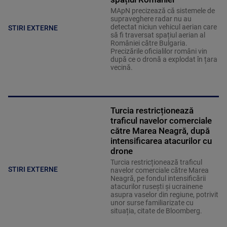
MApN precizează că sistemele de
supraveghere radar nu au
detectat niciun vehicul aerian care
STIRI EXTERNE
să fi traversat spațiul aerian al
României către Bulgaria.
Precizările oficialilor români vin
după ce o dronă a explodat în țara
vecină.
Turcia restricționează
traficul navelor comerciale
către Marea Neagră, după
intensificarea atacurilor cu
drone
Turcia restricționează traficul
STIRI EXTERNE
navelor comerciale către Marea
Neagră, pe fondul intensificării
atacurilor rusești și ucrainene
asupra vaselor din regiune, potrivit
unor surse familiarizate cu
situația, citate de Bloomberg.