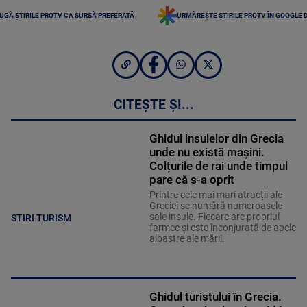
UGĂ ȘTIRILE PROTV CA SURSĂ PREFERATĂ
URMĂREȘTE ȘTIRILE PROTV ÎN GOOGLE 
CITEȘTE ȘI...
Ghidul insulelor din Grecia
unde nu există mașini.
Colțurile de rai unde timpul
pare că s-a oprit
Printre cele mai mari atracții ale
Greciei se numără numeroasele
sale insule. Fiecare are propriul
STIRI TURISM
farmec și este înconjurată de apele
albastre ale mării.
Ghidul turistului în Grecia.