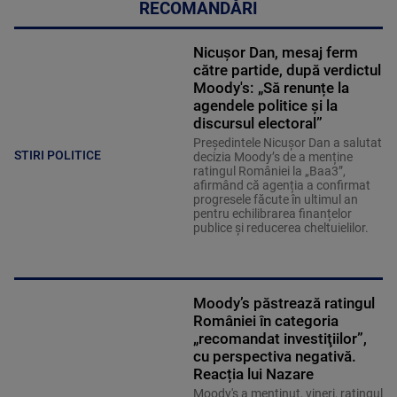
RECOMANDĂRI
Nicușor Dan, mesaj ferm
către partide, după verdictul
Moody's: „Să renunțe la
agendele politice şi la
discursul electoral”
Președintele Nicușor Dan a salutat
STIRI POLITICE
decizia Moody’s de a menține
ratingul României la „Baa3”,
afirmând că agenția a confirmat
progresele făcute în ultimul an
pentru echilibrarea finanțelor
publice și reducerea cheltuielilor.
Moody’s păstrează ratingul
României în categoria
„recomandat investiţiilor”,
cu perspectiva negativă.
Reacția lui Nazare
Moody's a menţinut, vineri, ratingul