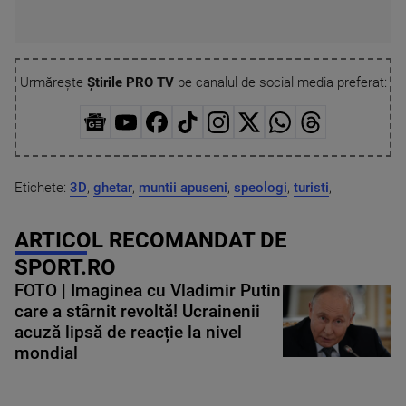
Urmărește
Știrile PRO TV
pe canalul de social media preferat:
Etichete:
3D
,
ghetar
,
muntii apuseni
,
speologi
,
turisti
,
ARTICOL RECOMANDAT DE
SPORT.RO
FOTO | Imaginea cu Vladimir Putin
care a stârnit revoltă! Ucrainenii
acuză lipsă de reacție la nivel
mondial