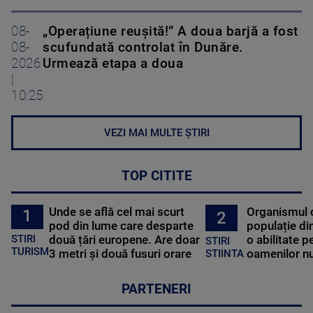
08-
„Operațiune reușită!” A doua barjă a fost
08-
scufundată controlat în Dunăre.
2026
Urmează etapa a doua
|
10:25
VEZI MAI MULTE ȘTIRI
TOP CITITE
Unde se află cel mai scurt
Organismul 
1
2
pod din lume care desparte
populație di
STIRI
două țări europene. Are doar
o abilitate p
STIRI
TURISM
3 metri și două fusuri orare
oamenilor nu
STIINTA
PARTENERI