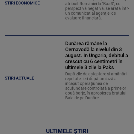
STIRI ECONOMICE
atribuit României la "Baa3", cu
perspectivă negativă, se arată într-
un comunicat al agenţiei de
evaluare financiară.
Dunărea rămâne la
Cernavodă la nivelul din 3
august. În Ungaria, debitul a
crescut cu 6 centimetri în
ultimele 3 zile la Paks
După zile de așteptare și amânări
ȘTIRI ACTUALE
repetate, ieri după-amiază a
început operațiunea de
scufundare controlată a primelor
două barje, în apropierea brațului
Bala de pe Dunăre.
ULTIMELE ȘTIRI