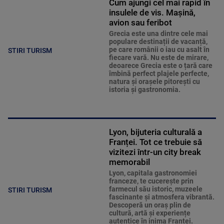
Cum ajungi cel mai rapid în
insulele de vis. Mașină,
avion sau feribot
Grecia este una dintre cele mai
populare destinații de vacanță,
pe care românii o iau cu asalt în
STIRI TURISM
fiecare vară. Nu este de mirare,
deoarece Grecia este o țară care
îmbină perfect plajele perfecte,
natura și orașele pitorești cu
istoria și gastronomia.
Lyon, bijuteria culturală a
Franței. Tot ce trebuie să
vizitezi într-un city break
memorabil
Lyon, capitala gastronomiei
franceze, te cucerește prin
farmecul său istoric, muzeele
STIRI TURISM
fascinante și atmosfera vibrantă.
Descoperă un oraș plin de
cultură, artă și experiențe
autentice în inima Franței.