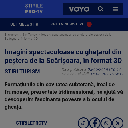
StirilePROTV
CAUTA
VOYO
TOATE 
PROTV NEWS LIVE
ULTIMELE ȘTIRI
Stirileprotv
Stiri Turism
Imagini spectaculoase cu gheţarul din peştera de la
Scărişoara, în format 3D
Imagini spectaculoase cu gheţarul din
peştera de la Scărişoara, în format 3D
Data publicării:
05-06-2019 | 16:47
STIRI TURISM
Data actualizării:
14-08-2025 | 09:47
Formaţiunile din cavitatea subterană, ireal de
frumoase, prezentate tridimensional, ne ajută să
descoperim fascinanta poveste a blocului de
gheaţă.
STIRILEPROTV