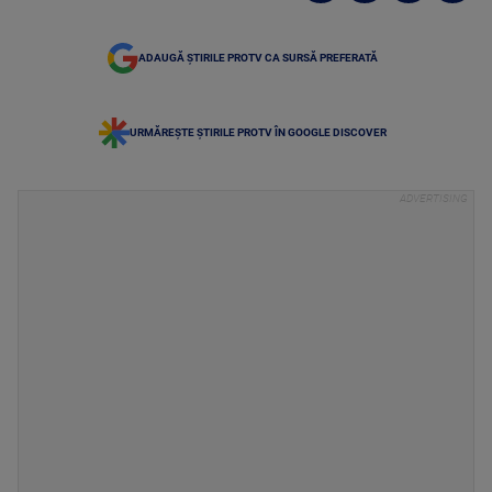
ADAUGĂ ȘTIRILE PROTV CA SURSĂ PREFERATĂ
URMĂREȘTE ȘTIRILE PROTV ÎN GOOGLE DISCOVER