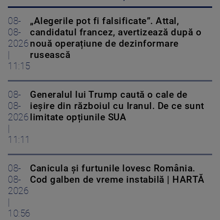
08-
„Alegerile pot fi falsificate”. Attal,
08-
candidatul francez, avertizează după o
2026
nouă operațiune de dezinformare
|
rusească
11:15
08-
Generalul lui Trump caută o cale de
08-
ieșire din războiul cu Iranul. De ce sunt
2026
limitate opțiunile SUA
|
11:11
08-
Canicula și furtunile lovesc România.
08-
Cod galben de vreme instabilă | HARTĂ
2026
|
10:56