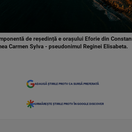
omponentă de reședință e orașului Eforie din Constanț
mea Carmen Sylva - pseudonimul Reginei Elisabeta.
ADAUGĂ ȘTIRILE PROTV CA SURSĂ PREFERATĂ
URMĂREȘTE ȘTIRILE PROTV ÎN GOOGLE DISCOVER