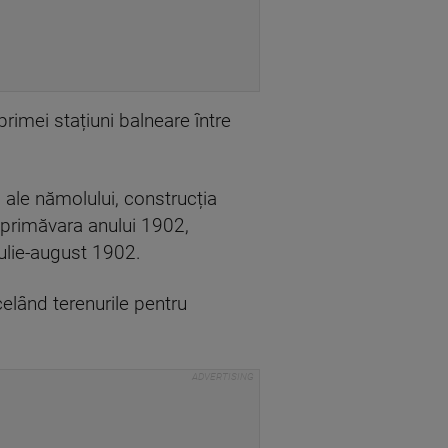
primei stațiuni balneare între
i ale nămolului, construcția
n primăvara anului 1902,
 iulie-august 1902.
celând terenurile pentru