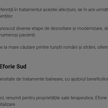
erință în tratamentul acestei afecțiuni, iar în anii urmă
nților.
 cunoscut diverse etape de dezvoltare și modernizare, 
numeroși pacienți.
 la mare căutare printre turiștii români și străini, oferi
Eforie Sud
ersitate de tratamente balneare, cu ajutorul beneficiilor
iol, renumit pentru proprietățile sale terapeutice, Efori
talizare.