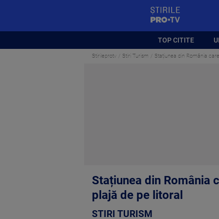
StirilePROTV
TOP CITITE
U
Stirileprotv
Stiri Turism
Stațiunea din România care 
Stațiunea din România c
plajă de pe litoral
STIRI TURISM