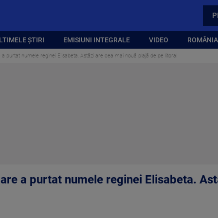
P
LTIMELE ȘTIRI
EMISIUNI INTEGRALE
VIDEO
ROMÂNIA,
a purtat numele reginei Elisabeta. Astăzi are cea mai nouă plajă de pe litoral
are a purtat numele reginei Elisabeta. As