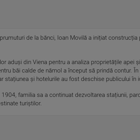
prumuturi de la bănci, Ioan Movilă a inițiat construcția 
lor aduși din Viena pentru a analiza proprietățile apei ș
pentru băi calde de nămol a început să prindă contur. Î
 iar stațiunea și hotelurile au fost deschise publicului în
1904, familia sa a continuat dezvoltarea stațiunii, par
stinate turiștilor.