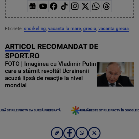
Etichete:
snorkeling
,
vacanta la mare
,
grecia
,
vacanta grecia
,
ARTICOL RECOMANDAT DE
SPORT.RO
FOTO | Imaginea cu Vladimir Putin
care a stârnit revoltă! Ucrainenii
acuză lipsă de reacție la nivel
mondial
UGĂ ȘTIRILE PROTV CA SURSĂ PREFERATĂ
URMĂREȘTE ȘTIRILE PROTV ÎN GOOGLE 