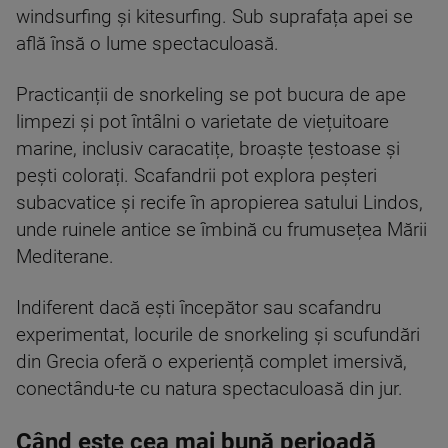
windsurfing și kitesurfing. Sub suprafața apei se
află însă o lume spectaculoasă.
Practicanții de snorkeling se pot bucura de ape
limpezi și pot întâlni o varietate de viețuitoare
marine, inclusiv caracatițe, broaște țestoase și
pești colorați. Scafandrii pot explora peșteri
subacvatice și recife în apropierea satului Lindos,
unde ruinele antice se îmbină cu frumusețea Mării
Mediterane.
Indiferent dacă ești începător sau scafandru
experimentat, locurile de snorkeling și scufundări
din Grecia oferă o experiență complet imersivă,
conectându-te cu natura spectaculoasă din jur.
Când este cea mai bună perioadă