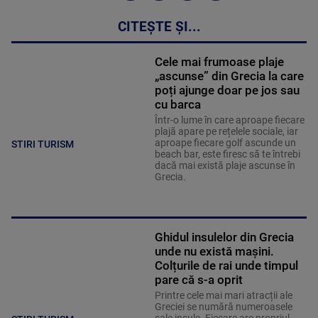
CITEȘTE ȘI...
Cele mai frumoase plaje
„ascunse” din Grecia la care
poți ajunge doar pe jos sau
cu barca
Într-o lume în care aproape fiecare
plajă apare pe rețelele sociale, iar
aproape fiecare golf ascunde un
STIRI TURISM
beach bar, este firesc să te întrebi
dacă mai există plaje ascunse în
Grecia.
Ghidul insulelor din Grecia
unde nu există mașini.
Colțurile de rai unde timpul
pare că s-a oprit
Printre cele mai mari atracții ale
Greciei se numără numeroasele