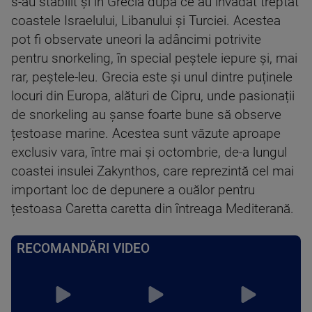
s-au stabilit și în Grecia după ce au invadat treptat
coastele Israelului, Libanului și Turciei. Acestea
pot fi observate uneori la adâncimi potrivite
pentru snorkeling, în special peștele iepure și, mai
rar, peștele-leu. Grecia este și unul dintre puținele
locuri din Europa, alături de Cipru, unde pasionații
de snorkeling au șanse foarte bune să observe
țestoase marine. Acestea sunt văzute aproape
exclusiv vara, între mai și octombrie, de-a lungul
coastei insulei Zakynthos, care reprezintă cel mai
important loc de depunere a ouălor pentru
țestoasa Caretta caretta din întreaga Mediterană.
RECOMANDĂRI VIDEO