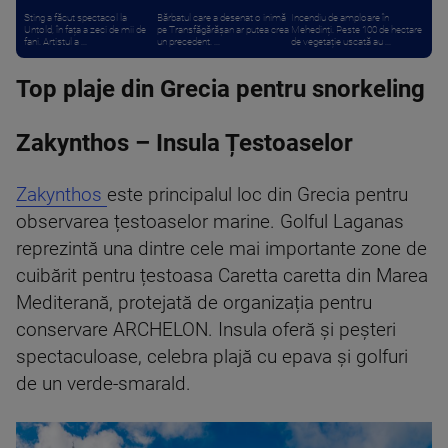
Sting a făcut spectacol la
Bărbatul care a desenat o inimă
Incendiu de amploare în
Untold, în fața a zeci de mii de
pe Transfăgărășan ar putea crea
Mehedinți. Peste 100 de hectare
fani. Artistul a ...
un precedent. ...
de vegetație uscată au ...
Top plaje din Grecia pentru snorkeling
Zakynthos – Insula Țestoaselor
Zakynthos
este principalul loc din Grecia pentru
observarea țestoaselor marine. Golful Laganas
reprezintă una dintre cele mai importante zone de
cuibărit pentru țestoasa Caretta caretta din Marea
Mediterană, protejată de organizația pentru
conservare ARCHELON. Insula oferă și peșteri
spectaculoase, celebra plajă cu epava și golfuri
de un verde-smarald.