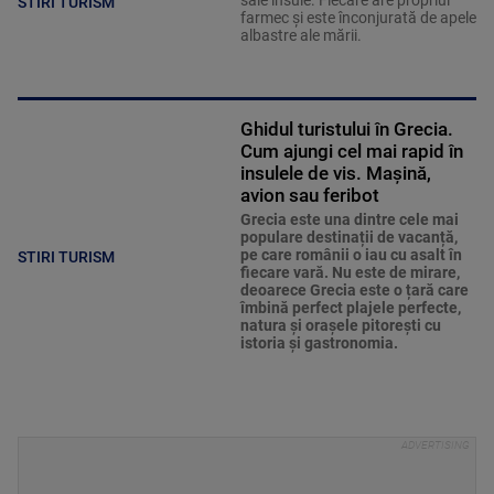
sale insule. Fiecare are propriul
STIRI TURISM
farmec și este înconjurată de apele
albastre ale mării.
Ghidul turistului în Grecia.
Cum ajungi cel mai rapid în
insulele de vis. Mașină,
avion sau feribot
Grecia este una dintre cele mai
populare destinații de vacanță,
pe care românii o iau cu asalt în
STIRI TURISM
fiecare vară. Nu este de mirare,
deoarece Grecia este o țară care
îmbină perfect plajele perfecte,
natura și orașele pitorești cu
istoria și gastronomia.