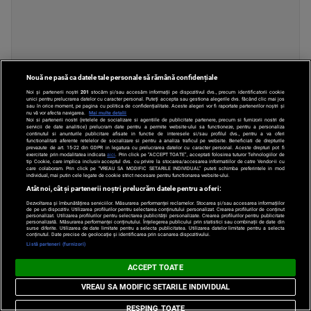
Nouă ne pasă ca datele tale personale să rămână confidențiale
Noi și partenerii noștri
201
stocăm și/sau accesăm informații pe dispozitivul dvs., precum identificatorii cookie
unici pentru prelucrarea datelor cu caracter personal. Puteți accepta sau gestiona alegerile dvs. făcând clic mai jos
sau în orice moment, pe pagina cu politica de confidențialitate. Aceste alegeri vor fi raportate partenerilor noștri și
nu vă vor afecta navigarea.
Mai multe detalii
Noi si partenerii nostri (retelele de socializare si agentiile de publicitate partenere, precum si furnizorii nostri de
servicii de date analitice) prelucram date pentru a permite website-ului sa functioneze, pentru a personaliza
continutul si anunturile publicitare afisate in functie de interesele si/sau profilul dvs., pentru a va oferi
functionalitati aferente retelelor de socializare si pentru a analiza traficul pe website. Beneficiati de drepturile
prevazute de art. 15-22 din GDPR in legatura cu prelucrarea datelor cu caracter personal. Aceste drepturi pot fi
exercitate prin modalitatea indicata
aici
. Prin click pe “ACCEPT TOATE”, acceptati folosirea tuturor Tehnologiilor de
tip Cookie, care implica inclusiv acceptul dvs. cu privire la stocarea/accesarea informatiilor de catre Vendor-ii cu
care colaboram. Prin click pe “VREAU SA MODIFIC SETARILE INDIVIDUAL” puteti schimba preferintele in mod
individual, mai putin cele legate de cookie strict necesare pentru functionarea website-ului.
Atât noi, cât și partenerii noștri prelucrăm datele pentru a oferi:
Dezvoltarea și îmbunătățirea serviciilor. Măsurarea performanței reclamelor. Stocarea și/sau accesarea informațiilor
de pe un dispozitiv. Utilizarea profilurilor pentru selectarea conținutului personalizat. Crearea profilurilor de conținut
personalizat. Utilizarea profilurilor pentru selectarea publicității personalizate. Crearea profilurilor pentru publicitate
personalizată. Măsurarea performanței conținutului. Înțelegerea publicului prin statistici sau combinații de date din
RECOMANDĂRI
surse diferite. Utilizarea de date limitate pentru a selecta publicitatea. Utilizarea datelor limitate pentru a selecta
conținutul. Date precise de geolocație și identificarea prin scanarea dispozitivului.
Listă parteneri (furnizori)
Reacția Ucrainei după ce
ACCEPT TOATE
una dintre dronele sale a
explodat în Bulgaria, lângă
VREAU SA MODIFIC SETARILE INDIVIDUAL
granița cu România.
RESPING TOATE