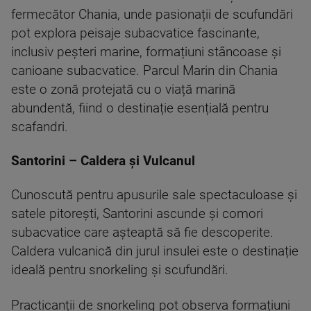
fermecător Chania, unde pasionații de scufundări
pot explora peisaje subacvatice fascinante,
inclusiv peșteri marine, formațiuni stâncoase și
canioane subacvatice. Parcul Marin din Chania
este o zonă protejată cu o viață marină
abundentă, fiind o destinație esențială pentru
scafandri.
Santorini – Caldera și Vulcanul
Cunoscută pentru apusurile sale spectaculoase și
satele pitorești, Santorini ascunde și comori
subacvatice care așteaptă să fie descoperite.
Caldera vulcanică din jurul insulei este o destinație
ideală pentru snorkeling și scufundări.
Practicanții de snorkeling pot observa formațiuni