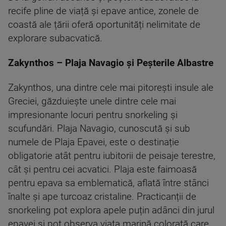
recife pline de viață și epave antice, zonele de
coastă ale țării oferă oportunități nelimitate de
explorare subacvatică.
Zakynthos – Plaja Navagio și Peșterile Albastre
Zakynthos, una dintre cele mai pitorești insule ale
Greciei, găzduiește unele dintre cele mai
impresionante locuri pentru snorkeling și
scufundări. Plaja Navagio, cunoscută și sub
numele de Plaja Epavei, este o destinație
obligatorie atât pentru iubitorii de peisaje terestre,
cât și pentru cei acvatici. Plaja este faimoasă
pentru epava sa emblematică, aflată între stânci
înalte și ape turcoaz cristaline. Practicanții de
snorkeling pot explora apele puțin adânci din jurul
epavei și pot observa viața marină colorată care