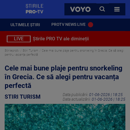
StirilePROTV
CAUTA
VOYO
TOATE 
PROTV NEWS LIVE
ULTIMELE ȘTIRI
LIVE
Știrile PRO TV ale dimineții
Stirileprotv
Stiri Turism
Cele mai bune plaje pentru snorkeling în Grecia. Ce să alegi
pentru vacanța perfectă
Cele mai bune plaje pentru snorkeling
în Grecia. Ce să alegi pentru vacanța
perfectă
Data publicării:
01-06-2026 | 18:25
STIRI TURISM
Data actualizării:
01-06-2026 | 18:25