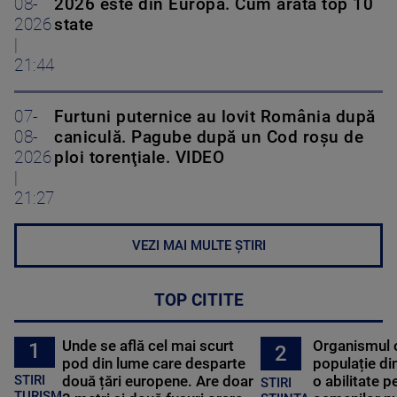
08-
2026 este din Europa. Cum arată top 10
2026
state
|
21:44
07-
Furtuni puternice au lovit România după
08-
caniculă. Pagube după un Cod roşu de
2026
ploi torenţiale. VIDEO
|
21:27
VEZI MAI MULTE ȘTIRI
TOP CITITE
Unde se află cel mai scurt
Organismul 
1
2
pod din lume care desparte
populație di
STIRI
două țări europene. Are doar
o abilitate p
STIRI
TURISM