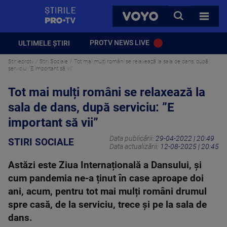
StirilePROTV
CAUTA
VOYO
TOATE 
PROTV NEWS LIVE
ULTIMELE ȘTIRI
Stirileprotv
Stiri Sociale
Tot mai mulți români se relaxează la sala de dans, după
serviciu: ”E important să vii”
Tot mai mulți români se relaxează la
sala de dans, după serviciu: ”E
important să vii”
Data publicării:
29-04-2022 | 20:49
STIRI SOCIALE
Data actualizării:
12-08-2025 | 20:45
Astăzi este Ziua Internațională a Dansului, și
cum pandemia ne-a ținut în case aproape doi
ani, acum, pentru tot mai mulți români drumul
spre casă, de la serviciu, trece și pe la sala de
dans.