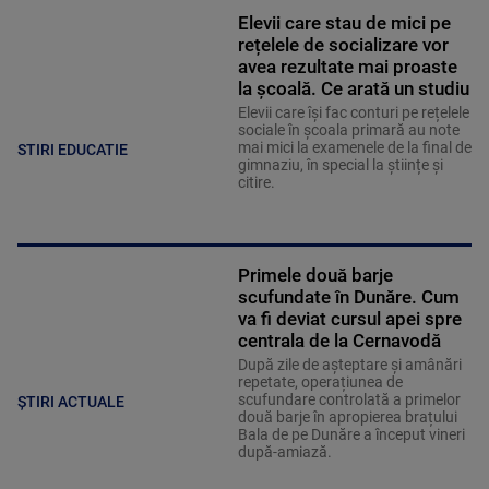
Elevii care stau de mici pe
rețelele de socializare vor
avea rezultate mai proaste
la școală. Ce arată un studiu
Elevii care îşi fac conturi pe rețelele
sociale în școala primară au note
mai mici la examenele de la final de
STIRI EDUCATIE
gimnaziu, în special la științe și
citire.
Primele două barje
scufundate în Dunăre. Cum
va fi deviat cursul apei spre
centrala de la Cernavodă
După zile de așteptare și amânări
repetate, operațiunea de
scufundare controlată a primelor
ȘTIRI ACTUALE
două barje în apropierea brațului
Bala de pe Dunăre a început vineri
după-amiază.