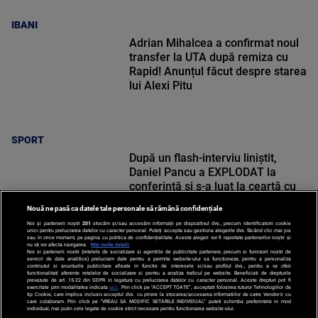
IBANI
Adrian Mihalcea a confirmat noul
transfer la UTA după remiza cu
Rapid! Anunțul făcut despre starea
lui Alexi Pitu
SPORT
După un flash-interviu liniștit,
Daniel Pancu a EXPLODAT la
conferință și s-a luat la ceartă cu
oamenii în sală: ”Gata, nu mai
Nouă ne pasă ca datele tale personale să rămână confidențiale
strigați”
Noi și partenerii noștri
201
stocăm și/sau accesăm informații pe dispozitivul dvs., precum identificatorii cookie
unici pentru prelucrarea datelor cu caracter personal. Puteți accepta sau gestiona alegerile dvs. făcând clic mai jos
sau în orice moment, pe pagina cu politica de confidențialitate. Aceste alegeri vor fi raportate partenerilor noștri și
nu vă vor afecta navigarea.
Mai multe detalii
Noi si partenerii nostri (retelele de socializare si agentiile de publicitate partenere, precum si furnizorii nostri de
SPORT
servicii de date analitice) prelucram date pentru a permite website-ului sa functioneze, pentru a personaliza
continutul si anunturile publicitare afisate in functie de interesele si/sau profilul dvs., pentru a va oferi
functionalitati aferente retelelor de socializare si pentru a analiza traficul pe website. Beneficiati de drepturile
prevazute de art. 15-22 din GDPR in legatura cu prelucrarea datelor cu caracter personal. Aceste drepturi pot fi
exercitate prin modalitatea indicata
aici
. Prin click pe “ACCEPT TOATE”, acceptati folosirea tuturor Tehnologiilor de
tip Cookie, care implica inclusiv acceptul dvs. cu privire la stocarea/accesarea informatiilor de catre Vendor-ii cu
care colaboram. Prin click pe “VREAU SA MODIFIC SETARILE INDIVIDUAL” puteti schimba preferintele in mod
individual, mai putin cele legate de cookie strict necesare pentru functionarea website-ului.