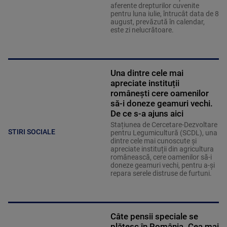
aferente drepturilor cuvenite
pentru luna iulie, întrucât data de 8
august, prevăzută în calendar,
este zi nelucrătoare.
Una dintre cele mai
apreciate instituții
românești cere oamenilor
să-i doneze geamuri vechi.
De ce s-a ajuns aici
Stațiunea de Cercetare-Dezvoltare
STIRI SOCIALE
pentru Legumicultură (SCDL), una
dintre cele mai cunoscute și
apreciate instituții din agricultura
românească, cere oamenilor să-i
doneze geamuri vechi, pentru a-și
repara serele distruse de furtuni.
Câte pensii speciale se
plătesc în România. Cea mai