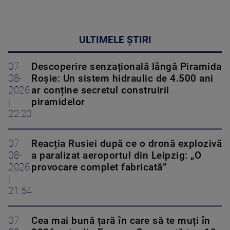
ULTIMELE ȘTIRI
07-
Descoperire senzațională lângă Piramida
08-
Roșie: Un sistem hidraulic de 4.500 ani
2026
ar conține secretul construirii
|
piramidelor
22:20
07-
Reacția Rusiei după ce o dronă explozivă
08-
a paralizat aeroportul din Leipzig: „O
2026
provocare complet fabricată”
|
21:54
07-
Cea mai bună țară în care să te muți în