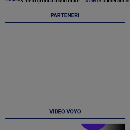
3 metri și două fusuri orare
oamenilor nu
STIINTA
PARTENERI
VIDEO VOYO