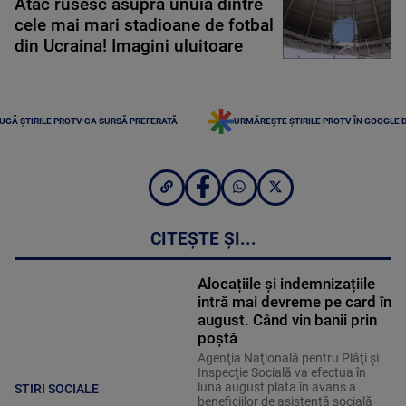
Atac rusesc asupra unuia dintre
cele mai mari stadioane de fotbal
din Ucraina! Imagini uluitoare
UGĂ ȘTIRILE PROTV CA SURSĂ PREFERATĂ
URMĂREȘTE ȘTIRILE PROTV ÎN GOOGLE 
CITEȘTE ȘI...
Alocațiile și indemnizațiile
intră mai devreme pe card în
august. Când vin banii prin
poștă
Agenţia Naţională pentru Plăţi şi
Inspecţie Socială va efectua în
luna august plata în avans a
STIRI SOCIALE
beneficiilor de asistenţă socială