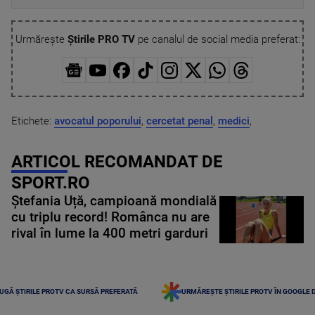
Urmărește
Știrile PRO TV
pe canalul de social media preferat:
Etichete:
avocatul poporului
,
cercetat penal
,
medici
,
ARTICOL RECOMANDAT DE
SPORT.RO
Ștefania Uță, campioană mondială
cu triplu record! Românca nu are
rival în lume la 400 metri garduri
UGĂ ȘTIRILE PROTV CA SURSĂ PREFERATĂ
URMĂREȘTE ȘTIRILE PROTV ÎN GOOGLE 