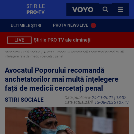
StirilePROTV
CAUTA
VOYO
TOATE 
PROTV NEWS LIVE
ULTIMELE ȘTIRI
LIVE
Știrile PRO TV ale dimineții
Stirileprotv
Stiri Sociale
Avocatul Poporului recomandă anchetatorilor mai multă
înțelegere față de medicii cercetați penal
Avocatul Poporului recomandă
anchetatorilor mai multă înțelegere
față de medicii cercetați penal
Data publicării:
24-11-2021 | 13:32
STIRI SOCIALE
Data actualizării:
13-08-2025 | 07:47