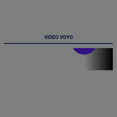
VIDEO VOYO
Stirile PRO TV
Stirile PRO
TV # 19.00 -
09 August