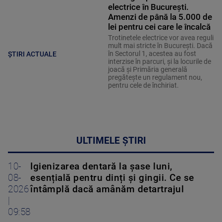
electrice în București.
Amenzi de până la 5.000 de
lei pentru cei care le încalcă
Trotinetele electrice vor avea reguli
mult mai stricte în București. Dacă
în Sectorul 1, acestea au fost
ȘTIRI ACTUALE
interzise în parcuri, și la locurile de
joacă și Primăria generală
pregătește un regulament nou,
pentru cele de închiriat.
ULTIMELE ȘTIRI
10-
Igienizarea dentară la șase luni,
08-
esențială pentru dinți și gingii. Ce se
2026
întâmplă dacă amânăm detartrajul
|
09:58