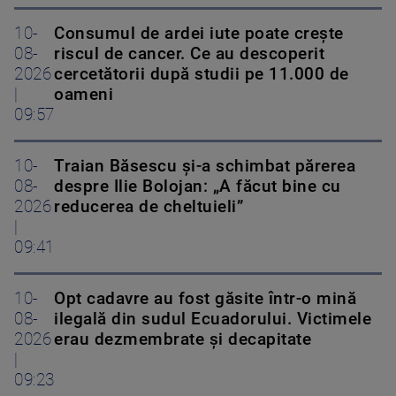
10-
Consumul de ardei iute poate crește
08-
riscul de cancer. Ce au descoperit
2026
cercetătorii după studii pe 11.000 de
|
oameni
09:57
10-
Traian Băsescu și-a schimbat părerea
08-
despre Ilie Bolojan: „A făcut bine cu
2026
reducerea de cheltuieli”
|
09:41
10-
Opt cadavre au fost găsite într-o mină
08-
ilegală din sudul Ecuadorului. Victimele
2026
erau dezmembrate și decapitate
|
09:23