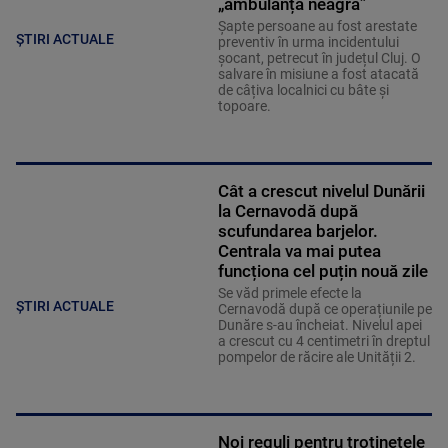
„ambulanța neagră”
Șapte persoane au fost arestate
ȘTIRI ACTUALE
preventiv în urma incidentului
șocant, petrecut în județul Cluj. O
salvare în misiune a fost atacată
de câțiva localnici cu bâte și
topoare.
Cât a crescut nivelul Dunării
la Cernavodă după
scufundarea barjelor.
Centrala va mai putea
funcționa cel puțin nouă zile
Se văd primele efecte la
ȘTIRI ACTUALE
Cernavodă după ce operațiunile pe
Dunăre s-au încheiat. Nivelul apei
a crescut cu 4 centimetri în dreptul
pompelor de răcire ale Unității 2.
Noi reguli pentru trotinetele