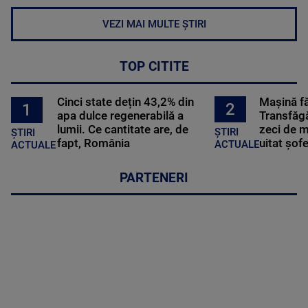
VEZI MAI MULTE ȘTIRI
TOP CITITE
Cinci state dețin 43,2% din
Mașină f
2
1
apa dulce regenerabilă a
Transfăgă
lumii. Ce cantitate are, de
zeci de m
ȘTIRI
ȘTIRI
fapt, România
uitat șof
ACTUALE
ACTUALE
PARTENERI