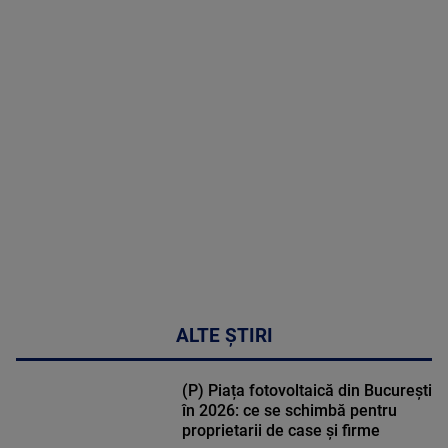
2026
MAI
MULTE
DETALII
31:15
ALTE ȘTIRI
(P) Piața fotovoltaică din București
în 2026: ce se schimbă pentru
proprietarii de case și firme