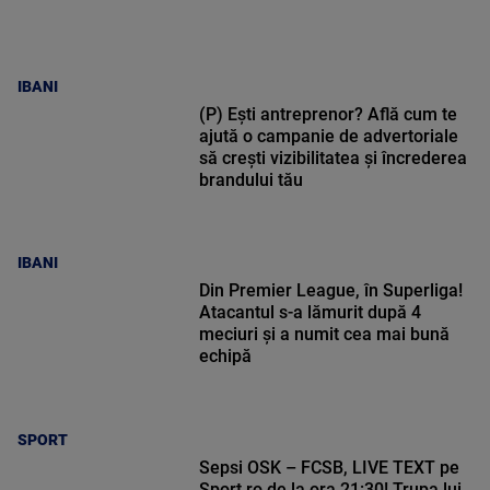
IBANI
(P) Ești antreprenor? Află cum te
ajută o campanie de advertoriale
să crești vizibilitatea și încrederea
brandului tău
IBANI
Din Premier League, în Superliga!
Atacantul s-a lămurit după 4
meciuri și a numit cea mai bună
echipă
SPORT
Sepsi OSK – FCSB, LIVE TEXT pe
Sport.ro de la ora 21:30! Trupa lui