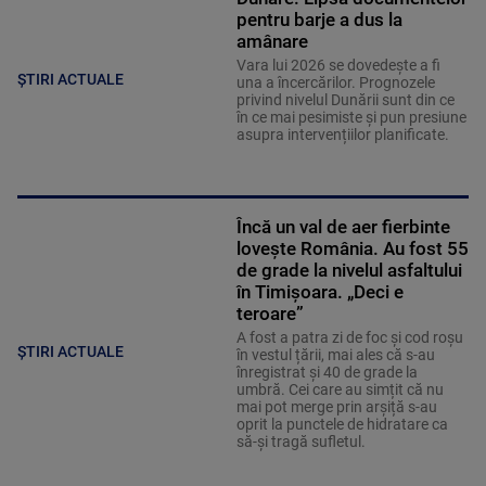
pentru barje a dus la
amânare
Vara lui 2026 se dovedește a fi
ȘTIRI ACTUALE
una a încercărilor. Prognozele
privind nivelul Dunării sunt din ce
în ce mai pesimiste și pun presiune
asupra intervențiilor planificate.
Încă un val de aer fierbinte
lovește România. Au fost 55
de grade la nivelul asfaltului
în Timișoara. „Deci e
teroare”
A fost a patra zi de foc și cod roșu
ȘTIRI ACTUALE
în vestul țării, mai ales că s-au
înregistrat și 40 de grade la
umbră. Cei care au simțit că nu
mai pot merge prin arșiță s-au
oprit la punctele de hidratare ca
să-și tragă sufletul.