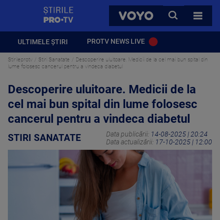
StirilePROTV
CAUTA
VOYO
TOATE 
PROTV NEWS LIVE
ULTIMELE ȘTIRI
Stirileprotv
Stiri Sanatate
Descoperire uluitoare. Medicii de la cel mai bun spital din
lume folosesc cancerul pentru a vindeca diabetul
Descoperire uluitoare. Medicii de la
cel mai bun spital din lume folosesc
cancerul pentru a vindeca diabetul
Data publicării:
14-08-2025 | 20:24
STIRI SANATATE
Data actualizării:
17-10-2025 | 12:00