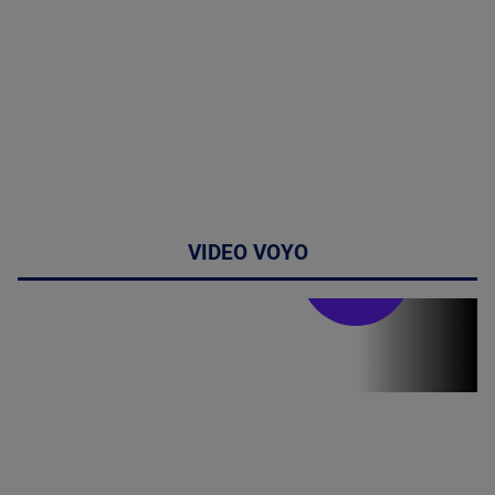
VIDEO VOYO
Stirile PRO TV
Stirile PRO