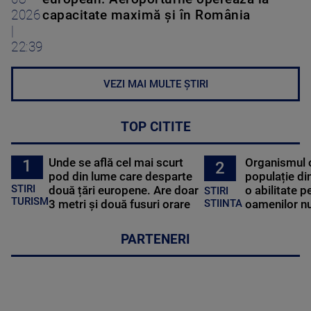
2026
capacitate maximă și în România
|
22:39
VEZI MAI MULTE ȘTIRI
TOP CITITE
Unde se află cel mai scurt
Organismul 
1
2
pod din lume care desparte
populație di
STIRI
două țări europene. Are doar
o abilitate p
STIRI
TURISM
3 metri și două fusuri orare
oamenilor nu
STIINTA
PARTENERI