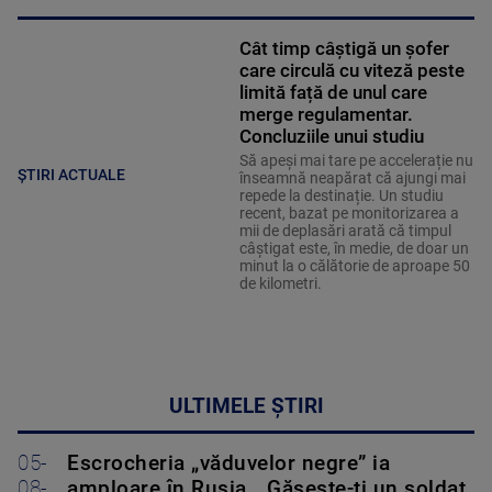
Cât timp câștigă un șofer
care circulă cu viteză peste
limită față de unul care
merge regulamentar.
Concluziile unui studiu
Să apeși mai tare pe accelerație nu
ȘTIRI ACTUALE
înseamnă neapărat că ajungi mai
repede la destinație. Un studiu
recent, bazat pe monitorizarea a
mii de deplasări arată că timpul
câștigat este, în medie, de doar un
minut la o călătorie de aproape 50
de kilometri.
ULTIMELE ȘTIRI
05-
Escrocheria „văduvelor negre” ia
08-
amploare în Rusia. „Găsește-ți un soldat