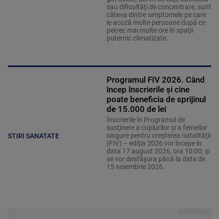
sau dificultăţi de concentrare, sunt
câteva dintre simptomele pe care
le acuză multe persoane după ce
petrec mai multe ore în spaţii
puternic climatizate.
Programul FIV 2026. Când
încep înscrierile și cine
poate beneficia de sprijinul
de 15.000 de lei
Înscrierile în Programul de
susţinere a cuplurilor şi a femeilor
singure pentru creşterea natalităţii
STIRI SANATATE
(FIV) – ediţia 2026 vor începe în
data 17 august 2026, ora 10:00, şi
se vor desfăşura până la data de
15 noiembrie 2026.