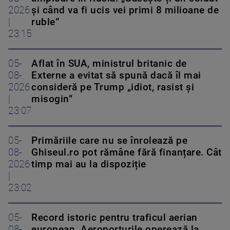
2026
și când va fi ucis vei primi 8 milioane de
|
ruble”
23:15
05-
Aflat în SUA, ministrul britanic de
08-
Externe a evitat să spună dacă îl mai
2026
consideră pe Trump „idiot, rasist și
|
misogin”
23:07
05-
Primăriile care nu se înrolează pe
08-
Ghiseul.ro pot rămâne fără finanțare. Cât
2026
timp mai au la dispoziție
|
23:02
05-
Record istoric pentru traficul aerian
08-
european. Aeroporturile operează la