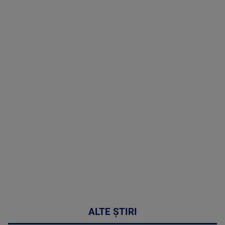
TV # 19.00 -
05 August
2026
MAI
MULTE
DETALII
50:27
ALTE ȘTIRI