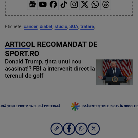
Etichete:
cancer
,
diabet
,
studiu
,
SUA
,
tratare
,
ARTICOL RECOMANDAT DE
SPORT.RO
Donald Trump, ținta unui nou
asasinat!? FBI a intervenit direct la
terenul de golf
UGĂ ȘTIRILE PROTV CA SURSĂ PREFERATĂ
URMĂREȘTE ȘTIRILE PROTV ÎN GOOGLE 