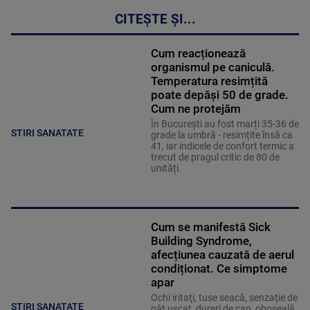
CITEȘTE ȘI...
Cum reacționează
organismul pe caniculă.
Temperatura resimțită
poate depăși 50 de grade.
Cum ne protejăm
În București au fost marți 35-36 de
STIRI SANATATE
grade la umbră - resimțite însă ca
41, iar indicele de confort termic a
trecut de pragul critic de 80 de
unități.
Cum se manifestă Sick
Building Syndrome,
afecțiunea cauzată de aerul
condiționat. Ce simptome
apar
Ochi iritaţi, tuse seacă, senzaţie de
STIRI SANATATE
gât uscat, dureri de cap, oboseală