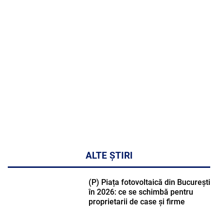
MAI
MULTE
DETALII
47:43
ALTE ȘTIRI
(P) Piața fotovoltaică din București
în 2026: ce se schimbă pentru
proprietarii de case și firme