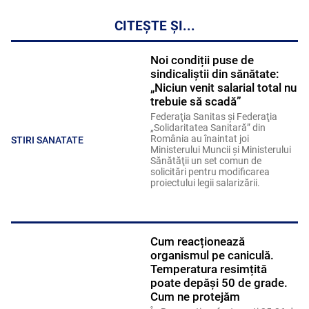
CITEȘTE ȘI...
Noi condiții puse de
sindicaliștii din sănătate:
„Niciun venit salarial total nu
trebuie să scadă”
Federaţia Sanitas şi Federaţia
„Solidaritatea Sanitară” din
România au înaintat joi
STIRI SANATATE
Ministerului Muncii şi Ministerului
Sănătăţii un set comun de
solicitări pentru modificarea
proiectului legii salarizării.
Cum reacționează
organismul pe caniculă.
Temperatura resimțită
poate depăși 50 de grade.
Cum ne protejăm