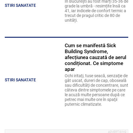
În București au fost marți 35-36 de
STIRI SANATATE
grade la umbră - resimțite însă ca
41, iar indicele de confort termic a
trecut de pragul critic de 80 de
unități.
Cum se manifestă Sick
Building Syndrome,
afecțiunea cauzată de aerul
condiționat. Ce simptome
apar
Ochi iritaţi, tuse seacă, senzaţie de
STIRI SANATATE
gât uscat, dureri de cap, oboseală
sau dificultăţi de concentrare, sunt
câteva dintre simptomele pe care
le acuză multe persoane după ce
petrec mai multe ore în spaţii
puternic climatizate.