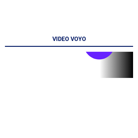
VIDEO VOYO
Stirile PRO TV
Stirile PRO
TV # 19.00 -
06 August
2026