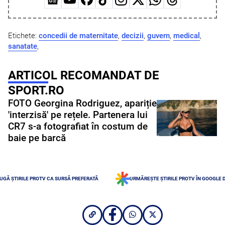
Etichete:
concedii de maternitate
,
decizii
,
guvern
,
medical
,
sanatate
,
ARTICOL RECOMANDAT DE
SPORT.RO
FOTO Georgina Rodriguez, apariție
'interzisă' pe rețele. Partenera lui
CR7 s-a fotografiat în costum de
baie pe barcă
UGĂ ȘTIRILE PROTV CA SURSĂ PREFERATĂ
URMĂREȘTE ȘTIRILE PROTV ÎN GOOGLE 