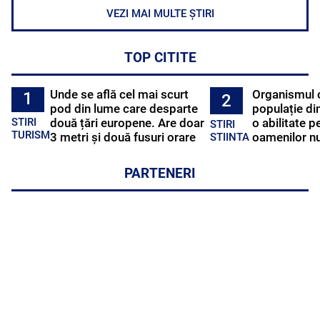
VEZI MAI MULTE ȘTIRI
TOP CITITE
Unde se află cel mai scurt
Organismul 
1
2
pod din lume care desparte
populație di
STIRI
două țări europene. Are doar
o abilitate p
STIRI
TURISM
3 metri și două fusuri orare
oamenilor nu
STIINTA
PARTENERI