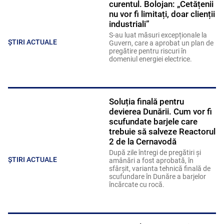
curentul. Bolojan: „Cetățenii
nu vor fi limitați, doar clienții
industriali”
S-au luat măsuri excepționale la
ȘTIRI ACTUALE
Guvern, care a aprobat un plan de
pregătire pentru riscuri în
domeniul energiei electrice.
Soluția finală pentru
devierea Dunării. Cum vor fi
scufundate barjele care
trebuie să salveze Reactorul
2 de la Cernavodă
După zile întregi de pregătiri și
ȘTIRI ACTUALE
amânări a fost aprobată, în
sfârșit, varianta tehnică finală de
scufundare în Dunăre a barjelor
încărcate cu rocă.