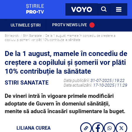
StirilePROTV
CAUTA
VOYO
TOATE 
PROTV NEWS LIVE
ULTIMELE ȘTIRI
Stirileprotv
Stiri Sanatate
De la 1 august, mamele în concediu de creștere a
copilului și șomerii vor plăti 10% contribuție la sănătate
De la 1 august, mamele în concediu de
creștere a copilului și șomerii vor plăti
10% contribuție la sănătate
Data publicării:
31-07-2025 | 19:22
STIRI SANATATE
Data actualizării:
17-10-2025 | 11:29
De vineri intră în vigoare primele modificări
adoptate de Guvern în domeniul sănătății,
menite să aducă încasări suplimentare la buget.
LILIANA CUREA