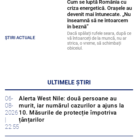
Cum se luptă România cu
criza energetică. Orașele au
devenit mai întunecate. „Nu
înseamnă să ne întoarcem
în beznă”
Dacă spălați rufele seara, după ce
ȘTIRI ACTUALE
vă întoarceți de la muncă, nu ar
strica, o vreme, să schimbați
obiceiul.
ULTIMELE ȘTIRI
06-
Alerta West Nile: două persoane au
08-
murit, iar numărul cazurilor a ajuns la
2026
10. Măsurile de protecție împotriva
|
țânțarilor
22:55