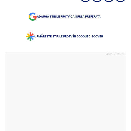
ADAUGĂ ȘTIRILE PROTV CA SURSĂ PREFERATĂ
URMĂREȘTE ȘTIRILE PROTV ÎN GOOGLE DISCOVER