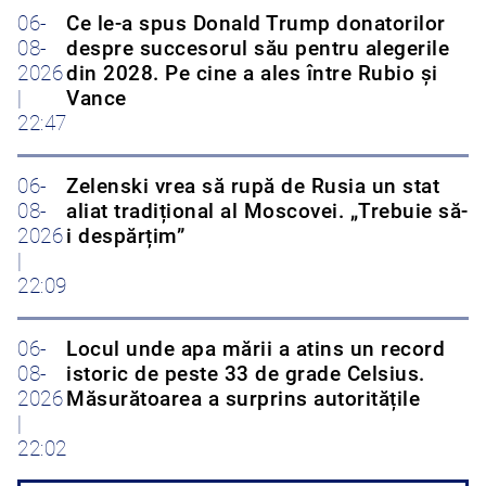
06-
Ce le-a spus Donald Trump donatorilor
08-
despre succesorul său pentru alegerile
2026
din 2028. Pe cine a ales între Rubio și
|
Vance
22:47
06-
Zelenski vrea să rupă de Rusia un stat
08-
aliat tradițional al Moscovei. „Trebuie să-
2026
i despărțim”
|
22:09
06-
Locul unde apa mării a atins un record
08-
istoric de peste 33 de grade Celsius.
2026
Măsurătoarea a surprins autoritățile
|
22:02