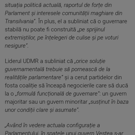
situația politică actuală, raportul de forțe din
Parlament și interesele comunității maghiare din
Transilvania”
. În plus, el a subliniat că o guvernare
stabilă nu poate fi construită
„pe sprijinul
extremiștilor, pe înțelegeri de culise și pe voturi
nesigure”.
Liderul UDMR a subliniat că
„orice soluție
guvernamentală trebuie să pornească de la
realitățile parlamentare”
și a cerut partidelor din
fosta coaliție să înceapă negocierile care să ducă
la o
„formulă funcțională de guvernare”
: un guvern
majoritar sau un guvern minoritar
„susținut în baza
unor condiții clare și asumate”.
„Având în vedere actuala configurație a
Parlamentului, în spatele unui guvern Veștea s-ar