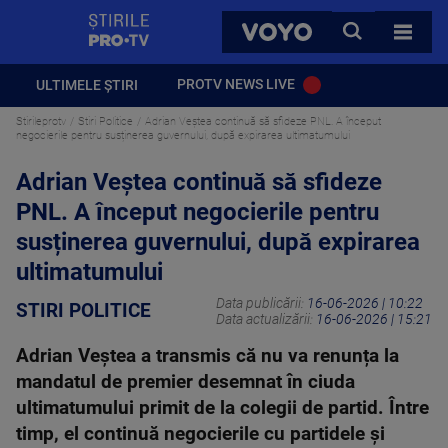
StirilePROTV
CAUTA
VOYO
TOATE 
PROTV NEWS LIVE
ULTIMELE ȘTIRI
Stirileprotv
Stiri Politice
Adrian Veștea continuă să sfideze PNL. A început
negocierile pentru susținerea guvernului, după expirarea ultimatumului
Adrian Veștea continuă să sfideze
PNL. A început negocierile pentru
susținerea guvernului, după expirarea
ultimatumului
Data publicării:
16-06-2026 | 10:22
STIRI POLITICE
Data actualizării:
16-06-2026 | 15:21
Adrian Veștea a transmis că nu va renunța la
mandatul de premier desemnat în ciuda
ultimatumului primit de la colegii de partid. Între
timp, el continuă negocierile cu partidele și