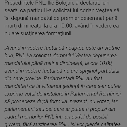
Preşedintele PNL, Ilie Bolojan, a declarat, luni
seară, că partidul i-a solicitat lui Adrian Veştea să
îşi depună mandatul de premier desemnat până
marţi dimineaţă, la ora 10.00, având în vedere că
nu are susţinerea formaţiunii.
„Având în vedere faptul că noaptea este un sfetnic
bun, PNL i-a solicitat domnului Veştea depunerea
mandatului până mâine dimineaţă, la ora 10.00,
având în vedere faptul că nu are sprijinul partidului
din care provine. Parlamentarii PNL au fost
mandataţi ca la viitoarea şedinţă în care s-ar putea
exprima votul de instalare în Parlamentul României,
să procedeze după formula: prezent, nu votez, iar
parlamentarii sau cei care ar putea fi propuşi din
cadrul membrilor PNL într-un astfel de posibil
guvern, fără susţinerea PNL, îşi vor pierde calitatea