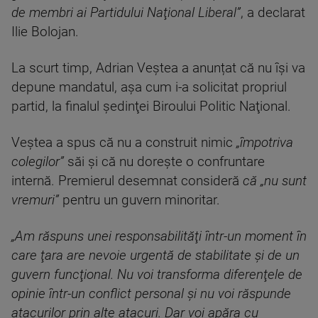
de membri ai Partidului Naţional Liberal”
, a declarat
Ilie Bolojan.
La scurt timp, Adrian Veştea a anunțat că nu își va
depune mandatul, aşa cum i-a solicitat propriul
partid, la finalul şedinţei Biroului Politic Naţional.
Veştea a spus că nu a construit nimic
„împotriva
colegilor”
săi şi că nu doreşte o confruntare
internă. Premierul desemnat consideră
că „nu sunt
vremuri”
pentru un guvern minoritar.
„Am răspuns unei responsabilităţi într-un moment în
care ţara are nevoie urgentă de stabilitate şi de un
guvern funcţional. Nu voi transforma diferenţele de
opinie într-un conflict personal şi nu voi răspunde
atacurilor prin alte atacuri. Dar voi apăra cu