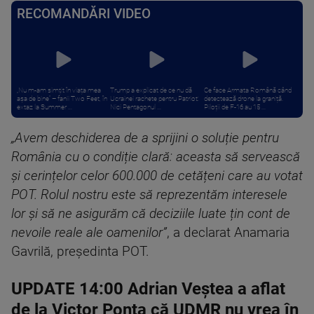
RECOMANDĂRI VIDEO
„Nu m-am simțit în viața mea
Trump a explicat de ce nu dă
Ce face Armata Română când
așa de bine” – fanii Two Feet, în
Ucrainei rachete pentru Patriot:
detectează drone la graniță.
extaz la Summer ...
Nici Pentagonul ...
Piloții de F-16 au 15 ...
„Avem deschiderea de a sprijini o soluție pentru
România cu o condiție clară: aceasta să servească
și cerințelor celor 600.000 de cetățeni care au votat
POT. Rolul nostru este să reprezentăm interesele
lor și să ne asigurăm că deciziile luate țin cont de
nevoile reale ale oamenilor”
, a declarat Anamaria
Gavrilă, președinta POT.
UPDATE 14:00 Adrian Veștea a aflat
de la Victor Ponta că UDMR nu vrea în