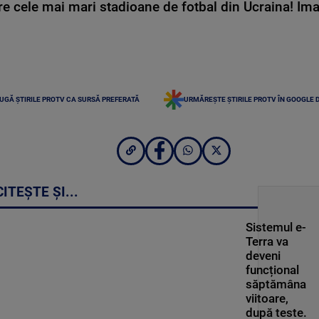
e cele mai mari stadioane de fotbal din Ucraina! Ima
UGĂ ȘTIRILE PROTV CA SURSĂ PREFERATĂ
URMĂREȘTE ȘTIRILE PROTV ÎN GOOGLE 
CITEȘTE ȘI...
Sistemul e-
Terra va
deveni
funcțional
săptămâna
viitoare,
după teste.