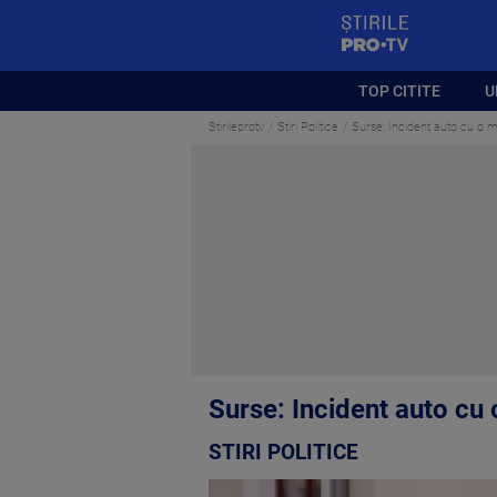
StirilePROTV
TOP CITITE
U
Stirileprotv
Stiri Politice
Surse: Incident auto cu o ma
Surse: Incident auto cu 
STIRI POLITICE