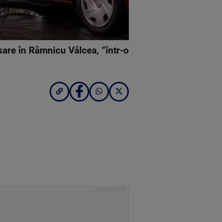
asare în Râmnicu Vâlcea, ”într-o