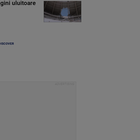
gini uluitoare
DISCOVER