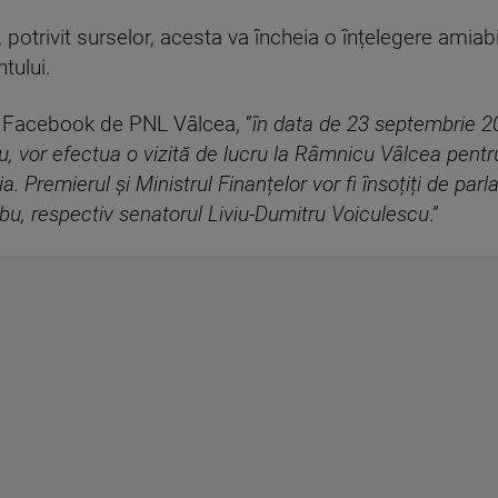
, potrivit surselor, acesta va încheia o înțelegere amiabil
ntului.
e Facebook de PNL Vâlcea, ”
în data de 23 septembrie 20
nu, vor efectua o vizită de lucru la Râmnicu Vâlcea pentr
ia. Premierul și Ministrul Finanțelor vor fi însoțiți de pa
rbu, respectiv senatorul Liviu-Dumitru Voiculescu
.”