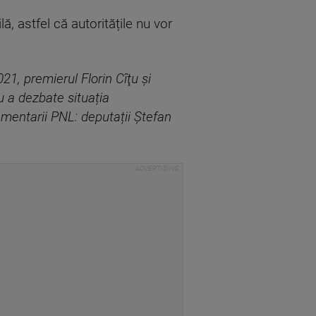
ă, astfel că autoritățile nu vor
21, premierul Florin Cîţu și
u a dezbate situația
rlamentarii PNL: deputații Ștefan