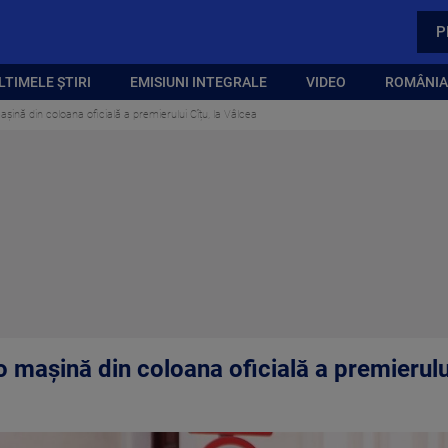
P
LTIMELE ȘTIRI
EMISIUNI INTEGRALE
VIDEO
ROMÂNIA,
șină din coloana oficială a premierului Cîțu, la Vâlcea
o mașină din coloana oficială a premierului