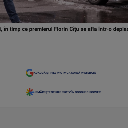
, în timp ce premierul Florin Cîțu se afla într-o depl
ADAUGĂ ȘTIRILE PROTV CA SURSĂ PREFERATĂ
URMĂREȘTE ȘTIRILE PROTV ÎN GOOGLE DISCOVER