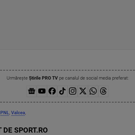
Urmărește
Știrile PRO TV
pe canalul de social media preferat:
,
PNL
,
Valcea
,
 DE SPORT.RO