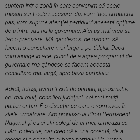
suntem într-o zonă în care convenim că acele
măsuri sunt cele necesare, da, vom face următorul
pas, vom supune atenţiei partidului această opţiune
de a intra sau nu la guvernare. Aici aş mai vrea să
fac o precizare. Mă gândesc şi ne gândim să
facem o consultare mai largă a partidului. Dacă
vom ajunge în acel punct de a agrea programul de
guvernare mă gândesc să facem această
consultare mai largă, spre baza partidului.
Adică, totuşi, avem 1.800 de primari, aproximativ,
cei mai mulţi consilieri judeţeni, cei mai mulţi
parlamentari. E o discuţie pe care o vom avea în
zilele următoare. Am propus-o la Birou Permanent
Naţional şi eu şi alţi colegi de-ai mei, urmează să
luăm o decizie, dar cred că e una corectă, de a
merge şi a consulta şi baza partidului în luarea