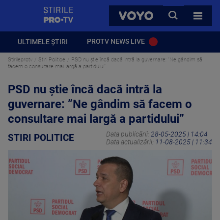
StirilePROTV
CAUTA
VOYO
TOATE 
PROTV NEWS LIVE
ULTIMELE ȘTIRI
Stirileprotv
Stiri Politice
PSD nu știe încă dacă intră la guvernare: ”Ne gândim să
facem o consultare mai largă a partidului”
PSD nu știe încă dacă intră la
guvernare: ”Ne gândim să facem o
consultare mai largă a partidului”
Data publicării:
28-05-2025 | 14:04
STIRI POLITICE
Data actualizării:
11-08-2025 | 11:34