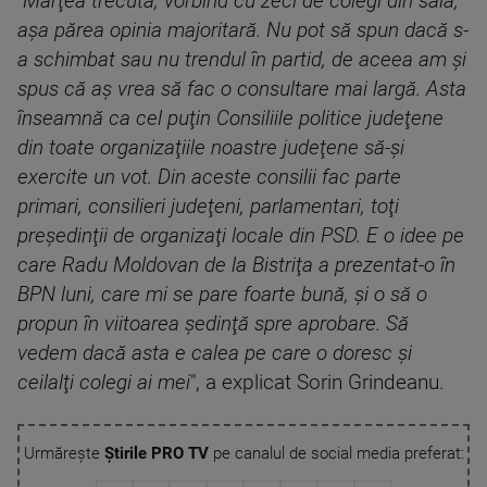
"
Marţea trecută, vorbind cu zeci de colegi din sală,
aşa părea opinia majoritară. Nu pot să spun dacă s-
a schimbat sau nu trendul în partid, de aceea am şi
spus că aş vrea să fac o consultare mai largă. Asta
înseamnă ca cel puţin Consiliile politice judeţene
din toate organizaţiile noastre judeţene să-şi
exercite un vot. Din aceste consilii fac parte
primari, consilieri judeţeni, parlamentari, toţi
preşedinţii de organizaţi locale din PSD. E o idee pe
care Radu Moldovan de la Bistriţa a prezentat-o în
BPN luni, care mi se pare foarte bună, şi o să o
propun în viitoarea şedinţă spre aprobare. Să
vedem dacă asta e calea pe care o doresc şi
ceilalţi colegi ai mei
", a explicat Sorin Grindeanu.
Urmărește
Știrile PRO TV
pe canalul de social media preferat: