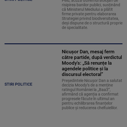
Peiu, acuză Guvernul Bolojan de
risipirea banilor publici, susținând
că Ministerul Mediului a plătit
firme private pentru elaborarea
Strategiei privind biodiversitatea,
deși dispune de o structură proprie
de specialitate.
Nicușor Dan, mesaj ferm
către partide, după verdictul
Moody's: „Să renunțe la
agendele politice şi la
discursul electoral”
Președintele Nicușor Dan a salutat
STIRI POLITICE
decizia Moody’s de a menține
ratingul României la „Baa3”,
afirmând că agenția a confirmat
progresele făcute în ultimul an
pentru echilibrarea finanțelor
publice și reducerea cheltuielilor.