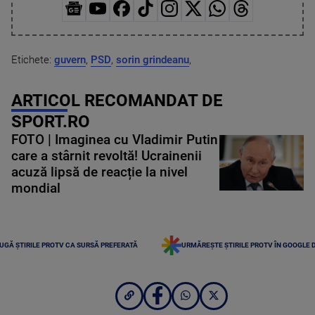
Etichete:
guvern
,
PSD
,
sorin grindeanu
,
ARTICOL RECOMANDAT DE
SPORT.RO
FOTO | Imaginea cu Vladimir Putin
care a stârnit revoltă! Ucrainenii
acuză lipsă de reacție la nivel
mondial
UGĂ ȘTIRILE PROTV CA SURSĂ PREFERATĂ
URMĂREȘTE ȘTIRILE PROTV ÎN GOOGLE 