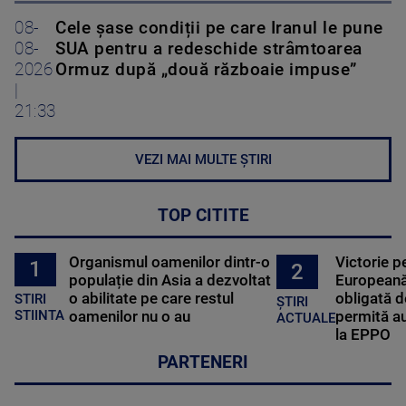
08-
Cele șase condiții pe care Iranul le pune
08-
SUA pentru a redeschide strâmtoarea
2026
Ormuz după „două războaie impuse”
|
21:33
VEZI MAI MULTE ȘTIRI
TOP CITITE
Organismul oamenilor dintr-o
Victorie p
1
2
populație din Asia a dezvoltat
Europeană
o abilitate pe care restul
obligată d
STIRI
ȘTIRI
oamenilor nu o au
permită au
STIINTA
ACTUALE
la EPPO
PARTENERI