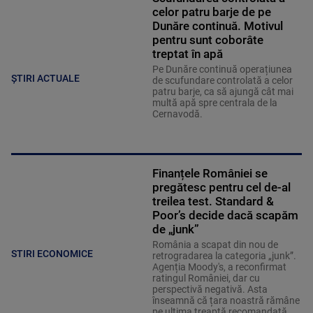
celor patru barje de pe
Dunăre continuă. Motivul
pentru sunt coborâte
treptat în apă
Pe Dunăre continuă operațiunea
ȘTIRI ACTUALE
de scufundare controlată a celor
patru barje, ca să ajungă cât mai
multă apă spre centrala de la
Cernavodă.
Finanțele României se
pregătesc pentru cel de-al
treilea test. Standard &
Poor’s decide dacă scapăm
de „junk”
România a scapat din nou de
STIRI ECONOMICE
retrogradarea la categoria „junk”.
Agenția Moody's, a reconfirmat
ratingul României, dar cu
perspectivă negativă. Asta
înseamnă că țara noastră rămâne
pe ultima treaptă recomandată