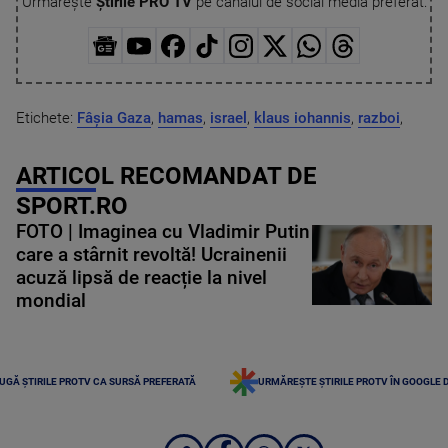
Urmărește
Știrile PRO TV
pe canalul de social media preferat:
Etichete:
Fâșia Gaza
,
hamas
,
israel
,
klaus iohannis
,
razboi
,
ARTICOL RECOMANDAT DE
SPORT.RO
FOTO | Imaginea cu Vladimir Putin
care a stârnit revoltă! Ucrainenii
acuză lipsă de reacție la nivel
mondial
UGĂ ȘTIRILE PROTV CA SURSĂ PREFERATĂ
URMĂREȘTE ȘTIRILE PROTV ÎN GOOGLE 