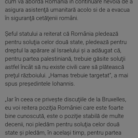
cum va aborda România în continuare nevoia de a
asigura asistenţă umanitară acolo si de a evacua
în siguranţă cetăţenii români.
Şeful statului a reiterat că România pledează
pentru soluţia celor două state, pledează pentru
dreptul la apărare al Israelului şi a adăugat că,
pentru partea palestiniană, trebuie găsite soluţii
astfel încât să nu existe civili care să plătească
preţul războiului. „Hamas trebuie targetat”, a mai
spus preşedintele Iohannis.
„Iar în ceea ce priveşte discuţiile de la Bruxelles,
eu voi reitera poziţia României care este foarte
bine cunoscută, este o poziţie stabilă de multe
decenii, noi pledăm pentru soluţia celor două
state şi pledăm, în acelaşi timp, pentru partea