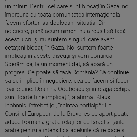
un minut. Pentru cei care sunt blocaţi în Gaza, noi
împreună cu toată comunitatea internaţională
facem eforturi să deblocăm situaţia. Din
nefericire, până acum nimeni nu a reuşit să facă
acest lucru şi nu suntem singurii care avem
cetăţeni blocaţi în Gaza. Noi suntem foarte
implicaţi în aceste discuţii şi vom continua.
Sperăm ca, la un moment dat, să apară un
progres. Ce poate să facă România? Să continue
să se implice în negociere, cea ce facem şi facem
foarte bine. Doamna Odobescu şi întreaga echipă
sunt foarte bine implicaţi”, a afirmat Klaus
Ioahnnis, întrebat joi, înaintea participării la
Consiliul European de la Bruxelles ce aport poate
aduce România graţie relaţiilor cu Israel şi ţările
arabe pentru a intensifica apelurile către pace şi