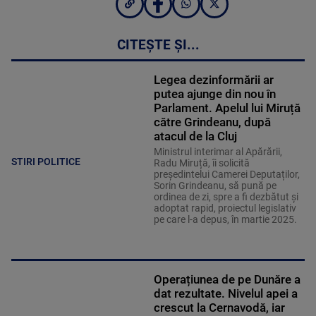
CITEȘTE ȘI...
Legea dezinformării ar
putea ajunge din nou în
Parlament. Apelul lui Miruță
către Grindeanu, după
atacul de la Cluj
Ministrul interimar al Apărării,
STIRI POLITICE
Radu Miruță, îi solicită
președintelui Camerei Deputaților,
Sorin Grindeanu, să pună pe
ordinea de zi, spre a fi dezbătut și
adoptat rapid, proiectul legislativ
pe care l-a depus, în martie 2025.
Operațiunea de pe Dunăre a
dat rezultate. Nivelul apei a
crescut la Cernavodă, iar