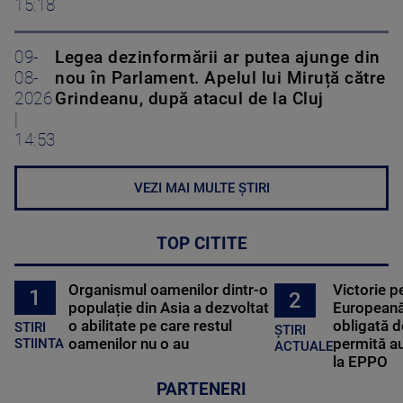
15:18
09-
Legea dezinformării ar putea ajunge din
08-
nou în Parlament. Apelul lui Miruță către
2026
Grindeanu, după atacul de la Cluj
|
14:53
VEZI MAI MULTE ȘTIRI
TOP CITITE
Organismul oamenilor dintr-o
Victorie p
1
2
populație din Asia a dezvoltat
Europeană
o abilitate pe care restul
obligată d
STIRI
ȘTIRI
oamenilor nu o au
permită au
STIINTA
ACTUALE
la EPPO
PARTENERI