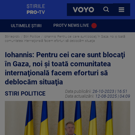
StirilePROTV
CAUTA
VOYO
TOATE 
PROTV NEWS LIVE
ULTIMELE ȘTIRI
Stirileprotv
Stiri Politice
Iohannis: Pentru cei care sunt blocaţi în Gaza, noi şi toată
comunitatea internaţională facem eforturi să deblocăm situaţia
Iohannis: Pentru cei care sunt blocaţi
în Gaza, noi şi toată comunitatea
internaţională facem eforturi să
deblocăm situaţia
Data publicării:
26-10-2023 | 16:51
STIRI POLITICE
Data actualizării:
12-08-2025 | 04:09