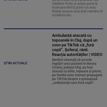
Vladimir Putin ar putea pune la
încercare NATO printr-un atac
limitat asupra unui stat membru în
următorii ani.
Ambulanță atacată cu
topoarele în Cluj, după un
zvon pe TikTok că „fură
copii”. Șoferul, rănit.
Reacția autorităților | VIDEO
Medicii chemaţi să acorde
ȘTIRI ACTUALE
îngrijiri unui pacient în Recea
Cristur, judeţul Cluj, au fost
atacaţi cu bâte, topoare şi pietre,
pe fondul unor zvonuri propagate
pe TikTok despre o presupusă
„ambulanţă care fură copii”.