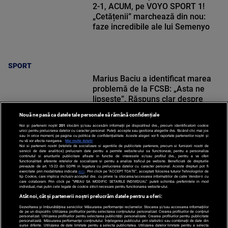
2-1, ACUM, pe VOYO SPORT 1!
„Cetățenii” marchează din nou:
faze incredibile ale lui Semenyo
SPORT
Marius Baciu a identificat marea
problemă de la FCSB: „Asta ne
lipsește”. Răspuns clar despre
Florin Tănase: „Vă spun din
Nouă ne pasă ca datele tale personale să rămână confidențiale
adâncul sufletului”
Noi și partenerii noștri
201
stocăm și/sau accesăm informații pe dispozitivul dvs., precum identificatorii cookie
unici pentru prelucrarea datelor cu caracter personal. Puteți accepta sau gestiona alegerile dvs. făcând clic mai jos
sau în orice moment, pe pagina cu politica de confidențialitate. Aceste alegeri vor fi raportate partenerilor noștri și
nu vă vor afecta navigarea.
Mai multe detalii
Noi si partenerii nostri (retelele de socializare si agentiile de publicitate partenere, precum si furnizorii nostri de
SPORT
servicii de date analitice) prelucram date pentru a permite website-ului sa functioneze, pentru a personaliza
continutul si anunturile publicitare afisate in functie de interesele si/sau profilul dvs., pentru a va oferi
functionalitati aferente retelelor de socializare si pentru a analiza traficul pe website. Beneficiati de drepturile
prevazute de art. 15-22 din GDPR in legatura cu prelucrarea datelor cu caracter personal. Aceste drepturi pot fi
exercitate prin modalitatea indicata
aici
. Prin click pe “ACCEPT TOATE”, acceptati folosirea tuturor Tehnologiilor de
tip Cookie, care implica inclusiv acceptul dvs. cu privire la stocarea/accesarea informatiilor de catre Vendor-ii cu
care colaboram. Prin click pe “VREAU SA MODIFIC SETARILE INDIVIDUAL” puteti schimba preferintele in mod
individual, mai putin cele legate de cookie strict necesare pentru functionarea website-ului.
Atât noi, cât și partenerii noștri prelucrăm datele pentru a oferi:
Dezvoltarea și îmbunătățirea serviciilor. Măsurarea performanței reclamelor. Stocarea și/sau accesarea informațiilor
de pe un dispozitiv. Utilizarea profilurilor pentru selectarea conținutului personalizat. Crearea profilurilor de conținut
personalizat. Utilizarea profilurilor pentru selectarea publicității personalizate. Crearea profilurilor pentru publicitate
personalizată. Măsurarea performanței conținutului. Înțelegerea publicului prin statistici sau combinații de date din
surse diferite. Utilizarea de date limitate pentru a selecta publicitatea. Utilizarea datelor limitate pentru a selecta