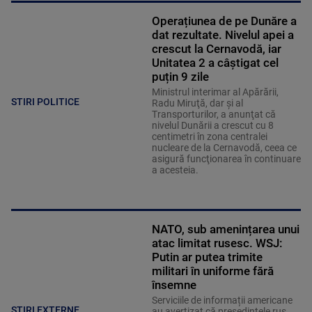
Operațiunea de pe Dunăre a
dat rezultate. Nivelul apei a
crescut la Cernavodă, iar
Unitatea 2 a câștigat cel
puțin 9 zile
Ministrul interimar al Apărării,
STIRI POLITICE
Radu Miruţă, dar şi al
Transporturilor, a anunţat că
nivelul Dunării a crescut cu 8
centimetri în zona centralei
nucleare de la Cernavodă, ceea ce
asigură funcţionarea în continuare
a acesteia.
NATO, sub amenințarea unui
atac limitat rusesc. WSJ:
Putin ar putea trimite
militari în uniforme fără
însemne
Serviciile de informații americane
STIRI EXTERNE
au avertizat că președintele rus