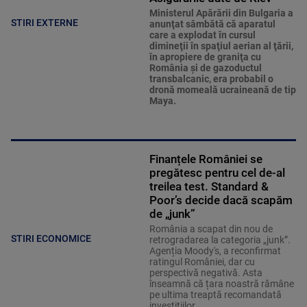
Ministerul Apărării din Bulgaria a
STIRI EXTERNE
anunţat sâmbătă că aparatul
care a explodat în cursul
dimineţii în spaţiul aerian al ţării,
în apropiere de graniţa cu
România şi de gazoductul
transbalcanic, era probabil o
dronă momeală ucraineană de tip
Maya.
Finanțele României se
pregătesc pentru cel de-al
treilea test. Standard &
Poor’s decide dacă scapăm
de „junk”
România a scapat din nou de
STIRI ECONOMICE
retrogradarea la categoria „junk”.
Agenția Moody's, a reconfirmat
ratingul României, dar cu
perspectivă negativă. Asta
înseamnă că țara noastră rămâne
pe ultima treaptă recomandată
investițiilor.