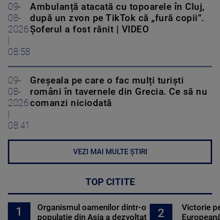
09-
Ambulanță atacată cu topoarele în Cluj,
08-
după un zvon pe TikTok că „fură copii”.
2026
Șoferul a fost rănit | VIDEO
|
08:58
09-
Greșeala pe care o fac mulți turiști
08-
români în tavernele din Grecia. Ce să nu
2026
comanzi niciodată
|
08:41
VEZI MAI MULTE ȘTIRI
TOP CITITE
Organismul oamenilor dintr-o
Victorie p
1
2
populație din Asia a dezvoltat
Europeană