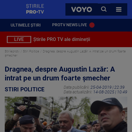
StirilePROTV
CAUTA
VOYO
TOATE 
PROTV NEWS LIVE
ULTIMELE ȘTIRI
LIVE
Știrile PRO TV ale dimineții
Stirileprotv
Stiri Politice
Dragnea, despre Augustin Lazăr: A intrat pe un drum foarte
şmecher
Dragnea, despre Augustin Lazăr: A
intrat pe un drum foarte şmecher
Data publicării:
25-04-2019 | 22:39
STIRI POLITICE
Data actualizării:
14-08-2025 | 10:49