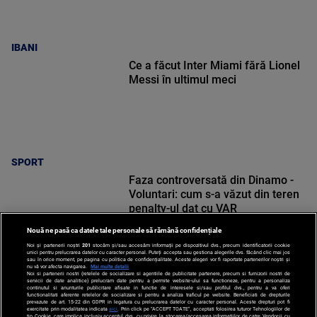
IBANI
Ce a făcut Inter Miami fără Lionel
Messi în ultimul meci
SPORT
Faza controversată din Dinamo -
Voluntari: cum s-a văzut din teren
penalty-ul dat cu VAR
Nouă ne pasă ca datele tale personale să rămână confidențiale
Noi și partenerii noștri
201
stocăm și/sau accesăm informații pe dispozitivul dvs., precum identificatorii cookie
unici pentru prelucrarea datelor cu caracter personal. Puteți accepta sau gestiona alegerile dvs. făcând clic mai jos
sau în orice moment, pe pagina cu politica de confidențialitate. Aceste alegeri vor fi raportate partenerilor noștri și
nu vă vor afecta navigarea.
Mai multe detalii
Noi si partenerii nostri (retelele de socializare si agentiile de publicitate partenere, precum si furnizorii nostri de
SPORT
servicii de date analitice) prelucram date pentru a permite website-ului sa functioneze, pentru a personaliza
continutul si anunturile publicitare afisate in functie de interesele si/sau profilul dvs., pentru a va oferi
functionalitati aferente retelelor de socializare si pentru a analiza traficul pe website. Beneficiati de drepturile
prevazute de art. 15-22 din GDPR in legatura cu prelucrarea datelor cu caracter personal. Aceste drepturi pot fi
exercitate prin modalitatea indicata
aici
. Prin click pe “ACCEPT TOATE”, acceptati folosirea tuturor Tehnologiilor de
tip Cookie, care implica inclusiv acceptul dvs. cu privire la stocarea/accesarea informatiilor de catre Vendor-ii cu