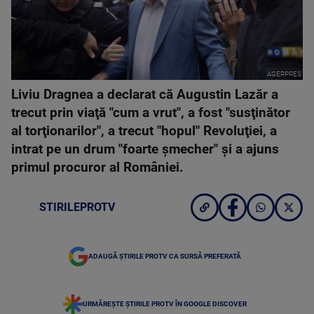
AGERPRES
Liviu Dragnea a declarat că Augustin Lazăr a
trecut prin viaţă "cum a vrut", a fost "susţinător
al torţionarilor", a trecut "hopul" Revoluţiei, a
intrat pe un drum "foarte şmecher" şi a ajuns
primul procuror al României.
STIRILEPROTV
ADAUGĂ ȘTIRILE PROTV CA SURSĂ PREFERATĂ
URMĂREȘTE ȘTIRILE PROTV ÎN GOOGLE DISCOVER