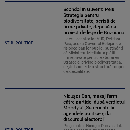
Scandal în Guvern: Peiu:
Strategia pentru
biodiversitate, scrisă de
firme private, depusă ca
proiect de lege de Buzoianu
Liderul senatorilor AUR, Petrișor
STIRI POLITICE
Peiu, acuză Guvernul Bolojan de
risipirea banilor publici, susținând
că Ministerul Mediului a plătit
firme private pentru elaborarea
Strategiei privind biodiversitatea,
deși dispune de o structură proprie
de specialitate.
Nicușor Dan, mesaj ferm
către partide, după verdictul
Moody's: „Să renunțe la
agendele politice şi la
discursul electoral”
Președintele Nicușor Dan a salutat
STIRI POLITICE