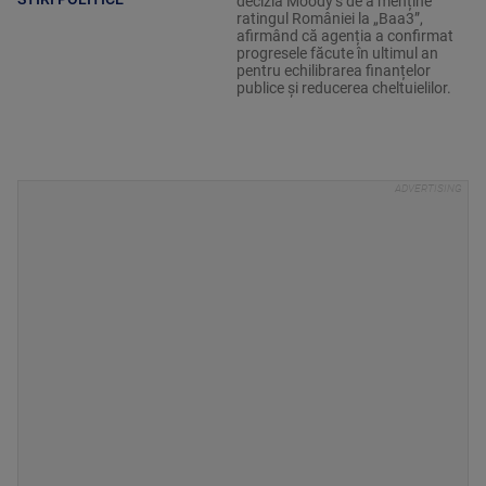
decizia Moody’s de a menține
ratingul României la „Baa3”,
afirmând că agenția a confirmat
progresele făcute în ultimul an
pentru echilibrarea finanțelor
publice și reducerea cheltuielilor.