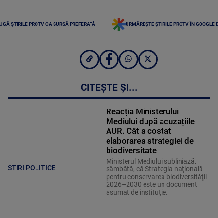
UGĂ ȘTIRILE PROTV CA SURSĂ PREFERATĂ
URMĂREȘTE ȘTIRILE PROTV ÎN GOOGLE 
CITEȘTE ȘI...
Reacția Ministerului
Mediului după acuzațiile
AUR. Cât a costat
elaborarea strategiei de
biodiversitate
Ministerul Mediului subliniază,
STIRI POLITICE
sâmbătă, că Strategia naţională
pentru conservarea biodiversităţii
2026–2030 este un document
asumat de instituţie.