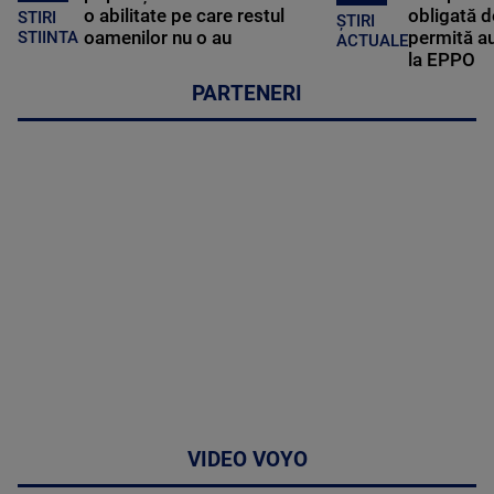
o abilitate pe care restul
obligată d
STIRI
ȘTIRI
oamenilor nu o au
permită au
STIINTA
ACTUALE
la EPPO
PARTENERI
VIDEO VOYO