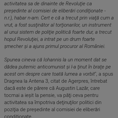
activitatea sa de dinainte de Revoluţie ca
preşedinte al comisiei de eliberări condiţionate -
n.r.), habar n-am. Cert e că a trecut prin viaţă cum a
vrut, a fost susţinător al torţionarilor, un instrument
al unui sistem de poliţie politică foarte dur, a trecut
hopul Revoluţiei, a intrat pe un drum foarte
şmecher şi a ajuns primul procuror al României.
Spunea cineva că Iohannis la un moment dat se
dădea puternic anticomunist şi l-a ţinut în braţe pe
acest om despre care toată lumea a vorbit
", a spus
Dragnea la Antena 3, citat de Agerpres, întrebat
dacă este de părere că Augustin Lazăr, care
tocmai a ieşit la pensie, va păţi ceva pentru
activitatea sa împotriva deţinuţilor politici din
poziţia de preşedinte al comisiei de eliberări
condiţionate.