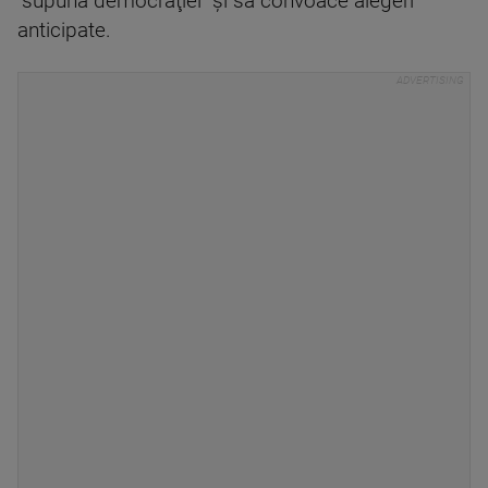
"supună democraţiei" şi să convoace alegeri
anticipate.