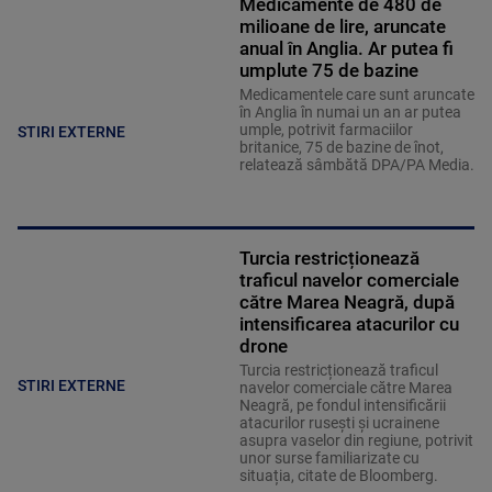
Medicamente de 480 de
milioane de lire, aruncate
anual în Anglia. Ar putea fi
umplute 75 de bazine
Medicamentele care sunt aruncate
în Anglia în numai un an ar putea
umple, potrivit farmaciilor
STIRI EXTERNE
britanice, 75 de bazine de înot,
relatează sâmbătă DPA/PA Media.
Turcia restricționează
traficul navelor comerciale
către Marea Neagră, după
intensificarea atacurilor cu
drone
Turcia restricționează traficul
STIRI EXTERNE
navelor comerciale către Marea
Neagră, pe fondul intensificării
atacurilor rusești și ucrainene
asupra vaselor din regiune, potrivit
unor surse familiarizate cu
situația, citate de Bloomberg.