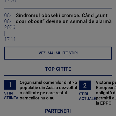
17:20
08-
Sindromul oboselii cronice. Când „sunt
08-
doar obosit” devine un semnal de alarmă
2026
|
17:11
VEZI MAI MULTE ȘTIRI
TOP CITITE
Organismul oamenilor dintr-o
Victorie p
1
2
populație din Asia a dezvoltat
Europeană
o abilitate pe care restul
obligată d
STIRI
ȘTIRI
oamenilor nu o au
permită au
STIINTA
ACTUALE
la EPPO
PARTENERI