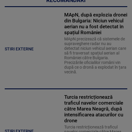
RECOMANDĂRI
MApN, după explozia dronei
din Bulgaria: Niciun vehicul
aerian nu a fost detectat în
spațiul României
MApN precizează că sistemele de
supraveghere radar nu au
detectat niciun vehicul aerian care
STIRI EXTERNE
să fi traversat spațiul aerian al
României către Bulgaria.
Precizările oficialilor români vin
după ce o dronă a explodat în țara
vecină.
Turcia restricționează
traficul navelor comerciale
către Marea Neagră, după
intensificarea atacurilor cu
drone
Turcia restricționează traficul
STIRI EXTERNE
navelor comerciale către Marea