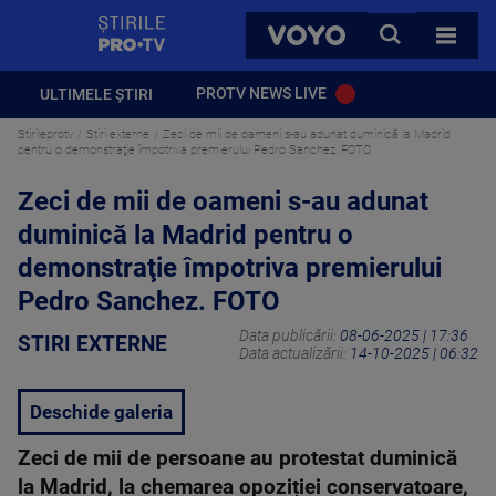
StirilePROTV
CAUTA
VOYO
TOATE 
PROTV NEWS LIVE
ULTIMELE ȘTIRI
Stirileprotv
Stiri externe
Zeci de mii de oameni s-au adunat duminică la Madrid
pentru o demonstraţie împotriva premierului Pedro Sanchez. FOTO
Zeci de mii de oameni s-au adunat
duminică la Madrid pentru o
demonstraţie împotriva premierului
Pedro Sanchez. FOTO
Data publicării:
08-06-2025 | 17:36
STIRI EXTERNE
Data actualizării:
14-10-2025 | 06:32
Deschide galeria
Zeci de mii de persoane au protestat duminică
la Madrid, la chemarea opoziției conservatoare,