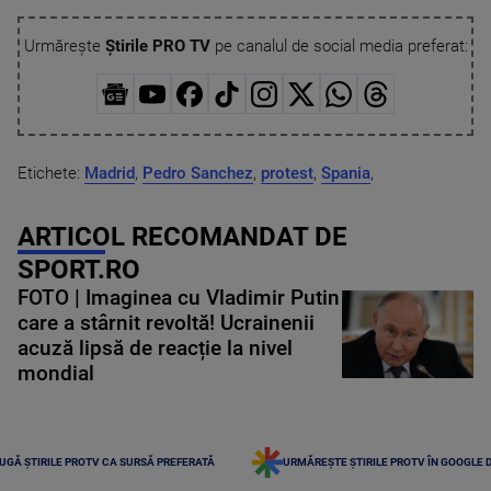
Urmărește
Știrile PRO TV
pe canalul de social media preferat:
Etichete:
Madrid
,
Pedro Sanchez
,
protest
,
Spania
,
ARTICOL RECOMANDAT DE
SPORT.RO
FOTO | Imaginea cu Vladimir Putin
care a stârnit revoltă! Ucrainenii
acuză lipsă de reacție la nivel
mondial
UGĂ ȘTIRILE PROTV CA SURSĂ PREFERATĂ
URMĂREȘTE ȘTIRILE PROTV ÎN GOOGLE 