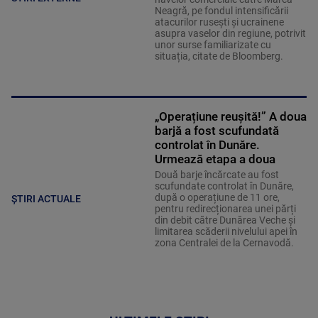
Neagră, pe fondul intensificării
atacurilor rusești și ucrainene
asupra vaselor din regiune, potrivit
unor surse familiarizate cu
situația, citate de Bloomberg.
„Operațiune reușită!” A doua
barjă a fost scufundată
controlat în Dunăre.
Urmează etapa a doua
Două barje încărcate au fost
scufundate controlat în Dunăre,
după o operațiune de 11 ore,
ȘTIRI ACTUALE
pentru redirecționarea unei părți
din debit către Dunărea Veche și
limitarea scăderii nivelului apei în
zona Centralei de la Cernavodă.