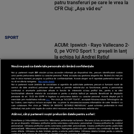
patru transferuri pe care le vrea la
CFR Cluj: „Aşa văd eu”
SPORT
ACUM: Ipswich - Rayo Vallecano 2-
0, pe VOYO Sport 1: greșeli în lanț
la echipa lui Andrei Rațiu!
Nouă ne pasă ca datele tale personale să rămână confidențiale
Noi și partenerii noștri
201
stocăm și/sau accesăm informații pe dispozitivul dvs., precum identificatorii cookie
unici pentru prelucrarea datelor cu caracter personal. Puteți accepta sau gestiona alegerile dvs. făcând clic mai jos
sau în orice moment, pe pagina cu politica de confidențialitate. Aceste alegeri vor fi raportate partenerilor noștri și
nu vă vor afecta navigarea.
Mai multe detalii
Noi si partenerii nostri (retelele de socializare si agentiile de publicitate partenere, precum si furnizorii nostri de
SPORT
servicii de date analitice) prelucram date pentru a permite website-ului sa functioneze, pentru a personaliza
continutul si anunturile publicitare afisate in functie de interesele si/sau profilul dvs., pentru a va oferi
functionalitati aferente retelelor de socializare si pentru a analiza traficul pe website. Beneficiati de drepturile
prevazute de art. 15-22 din GDPR in legatura cu prelucrarea datelor cu caracter personal. Aceste drepturi pot fi
exercitate prin modalitatea indicata
aici
. Prin click pe “ACCEPT TOATE”, acceptati folosirea tuturor Tehnologiilor de
tip Cookie, care implica inclusiv acceptul dvs. cu privire la stocarea/accesarea informatiilor de catre Vendor-ii cu
care colaboram. Prin click pe “VREAU SA MODIFIC SETARILE INDIVIDUAL” puteti schimba preferintele in mod
individual, mai putin cele legate de cookie strict necesare pentru functionarea website-ului.
Atât noi, cât și partenerii noștri prelucrăm datele pentru a oferi:
Dezvoltarea și îmbunătățirea serviciilor. Măsurarea performanței reclamelor. Stocarea și/sau accesarea informațiilor
de pe un dispozitiv. Utilizarea profilurilor pentru selectarea conținutului personalizat. Crearea profilurilor de conținut
personalizat. Utilizarea profilurilor pentru selectarea publicității personalizate. Crearea profilurilor pentru publicitate
personalizată. Măsurarea performanței conținutului. Înțelegerea publicului prin statistici sau combinații de date din
surse diferite. Utilizarea de date limitate pentru a selecta publicitatea. Utilizarea datelor limitate pentru a selecta
conținutul. Date precise de geolocație și identificarea prin scanarea dispozitivului.