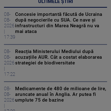
ULTIMELE ȘTIRI
08-
Concesie importantă făcută de Ucraina
08-
după negocierile cu SUA. Ce nave şi
2026
infrastructuri din Marea Neagră nu va
|
mai ataca
17:39
08-
Reacția Ministerului Mediului după
08-
acuzațiile AUR. Cât a costat elaborarea
2026
strategiei de biodiversitate
|
17:22
08-
Medicamente de 480 de milioane de lire,
08-
aruncate anual în Anglia. Ar putea fi
2026
umplute 75 de bazine
|