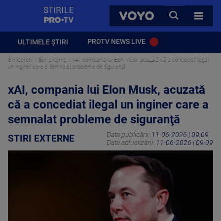
StirilePROTV
CAUTA
VOYO
TOATE 
PROTV NEWS LIVE
ULTIMELE ȘTIRI
Stirileprotv
Stiri externe
xAI, compania lui Elon Musk, acuzată că a concediat ilegal
un inginer care a semnalat probleme de siguranţă
xAI, compania lui Elon Musk, acuzată
că a concediat ilegal un inginer care a
semnalat probleme de siguranţă
Data publicării:
11-06-2026 | 09:09
STIRI EXTERNE
Data actualizării:
11-06-2026 | 09:09