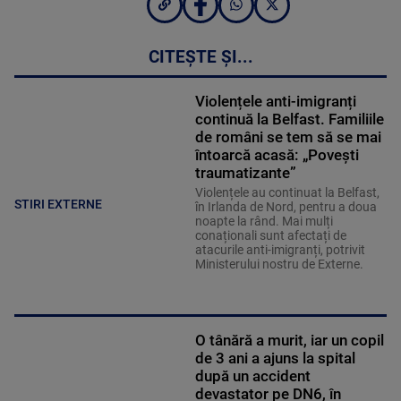
CITEȘTE ȘI...
Violențele anti-imigranți
continuă la Belfast. Familiile
de români se tem să se mai
întoarcă acasă: „Povești
traumatizante”
Violențele au continuat la Belfast,
STIRI EXTERNE
în Irlanda de Nord, pentru a doua
noapte la rând. Mai mulți
conaționali sunt afectați de
atacurile anti-imigranți, potrivit
Ministerului nostru de Externe.
O tânără a murit, iar un copil
de 3 ani a ajuns la spital
după un accident
devastator pe DN6, în