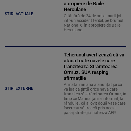
apropiere de Băile
Herculane
ȘTIRI ACTUALE
O tânără de 24 de ani a murit joi
într-un accident teribil, pe Drumul
Național 6, în apropiere de Băile
Herculane.
Teheranul avertizează că va
ataca toate navele care
tranzitează Strâmtoarea
Ormuz. SUA resping
afirmațiile
Armata iraniană a anunţat joi că
STIRI EXTERNE
va lua ca ţintă orice navă care
tranzitează strâmtoarea Ormuz, în
timp ce Marina ţării a informat, la
rândul ei, că a lovit două vase care
încercau să treacă prin acest
pasaj strategic, notează AFP.