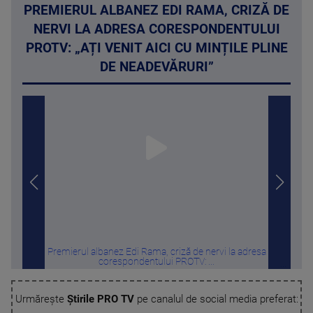
PREMIERUL ALBANEZ EDI RAMA, CRIZĂ DE
NERVI LA ADRESA CORESPONDENTULUI
PROTV: „AȚI VENIT AICI CU MINȚILE PLINE
DE NEADEVĂRURI”
Premierul albanez Edi Rama, criză de nervi la adresa
Melon
corespondentului PROTV: ...
Urmărește
Știrile PRO TV
pe canalul de social media preferat: