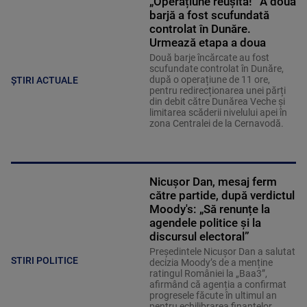
„Operațiune reușită!” A doua
barjă a fost scufundată
controlat în Dunăre.
Urmează etapa a doua
Două barje încărcate au fost
scufundate controlat în Dunăre,
după o operațiune de 11 ore,
ȘTIRI ACTUALE
pentru redirecționarea unei părți
din debit către Dunărea Veche și
limitarea scăderii nivelului apei în
zona Centralei de la Cernavodă.
Nicușor Dan, mesaj ferm
către partide, după verdictul
Moody's: „Să renunțe la
agendele politice şi la
discursul electoral”
Președintele Nicușor Dan a salutat
STIRI POLITICE
decizia Moody’s de a menține
ratingul României la „Baa3”,
afirmând că agenția a confirmat
progresele făcute în ultimul an
pentru echilibrarea finanțelor