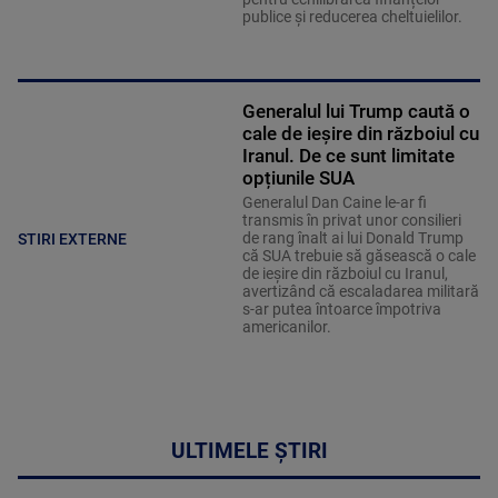
publice și reducerea cheltuielilor.
Generalul lui Trump caută o
cale de ieșire din războiul cu
Iranul. De ce sunt limitate
opțiunile SUA
Generalul Dan Caine le-ar fi
transmis în privat unor consilieri
de rang înalt ai lui Donald Trump
STIRI EXTERNE
că SUA trebuie să găsească o cale
de ieșire din războiul cu Iranul,
avertizând că escaladarea militară
s-ar putea întoarce împotriva
americanilor.
ULTIMELE ȘTIRI