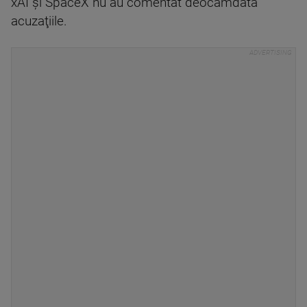
xAI şi SpaceX nu au comentat deocamdată
acuzaţiile.