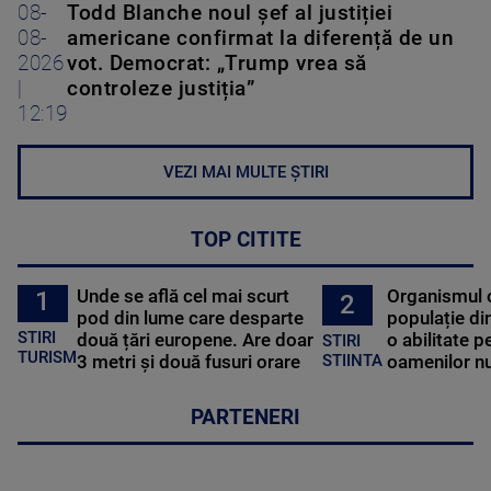
08-
Todd Blanche noul șef al justiției
08-
americane confirmat la diferență de un
2026
vot. Democrat: „Trump vrea să
|
controleze justiția”
12:19
VEZI MAI MULTE ȘTIRI
TOP CITITE
Unde se află cel mai scurt
Organismul 
1
2
pod din lume care desparte
populație di
STIRI
două țări europene. Are doar
o abilitate p
STIRI
TURISM
3 metri și două fusuri orare
oamenilor nu
STIINTA
PARTENERI