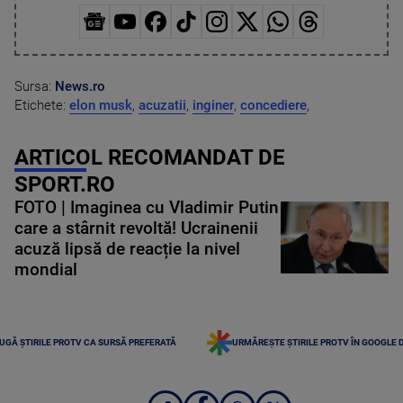
Sursa:
News.ro
Etichete:
elon musk
,
acuzatii
,
inginer
,
concediere
,
ARTICOL RECOMANDAT DE
SPORT.RO
FOTO | Imaginea cu Vladimir Putin
care a stârnit revoltă! Ucrainenii
acuză lipsă de reacție la nivel
mondial
UGĂ ȘTIRILE PROTV CA SURSĂ PREFERATĂ
URMĂREȘTE ȘTIRILE PROTV ÎN GOOGLE 