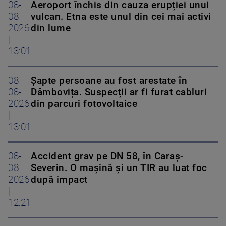
08-
Aeroport închis din cauza erupției unui
08-
vulcan. Etna este unul din cei mai activi
2026
din lume
|
13:01
08-
Șapte persoane au fost arestate în
08-
Dâmbovița. Suspecții ar fi furat cabluri
2026
din parcuri fotovoltaice
|
13:01
08-
Accident grav pe DN 58, în Caraș-
08-
Severin. O mașină și un TIR au luat foc
2026
după impact
|
12:21