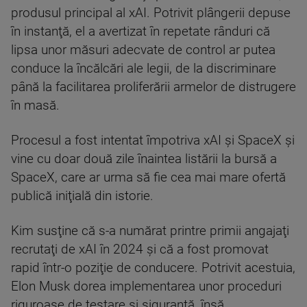
produsul principal al xAI. Potrivit plângerii depuse
în instanţă, el a avertizat în repetate rânduri că
lipsa unor măsuri adecvate de control ar putea
conduce la încălcări ale legii, de la discriminare
până la facilitarea proliferării armelor de distrugere
în masă.
Procesul a fost intentat împotriva xAI şi SpaceX şi
vine cu doar două zile înaintea listării la bursă a
SpaceX, care ar urma să fie cea mai mare ofertă
publică iniţială din istorie.
Kim susţine că s-a numărat printre primii angajaţi
recrutaţi de xAI în 2024 şi că a fost promovat
rapid într-o poziţie de conducere. Potrivit acestuia,
Elon Musk dorea implementarea unor proceduri
riguroase de testare şi siguranţă, însă