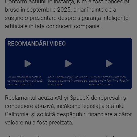
Conform acţiunii în instanţă, Kim a fost concediat
brusc în septembrie 2025, chiar înainte de a
susţine o prezentare despre siguranţa inteligenţei
artificiale în faţa conducerii companiei.
RECOMANDĂRI VIDEO
Meloni refuză să renunțe la
Ca în „Cartea Junglei”: un urs din
„Nu m-am simțit în viața mea
controalele la frontieră după
Suceava, surprins în timp ce se
așa de bine” – fanii Two Feet, în
valul de migranți din ...
scarpină de ...
extaz la Summer ...
Reclamantul acuză xAI şi SpaceX de represalii şi
concediere abuzivă, încălcând legislaţia statului
California, şi solicită despăgubiri financiare a căror
valoare nu a fost precizată.