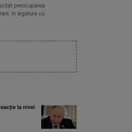
uscitat preocuparea
arii. In legatura cu
eacție la nivel