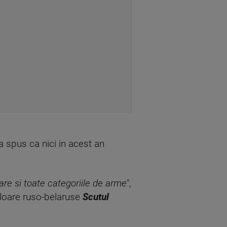
a spus ca nici in acest an
itare si toate categoriile de arme
",
ploare ruso-belaruse
Scutul