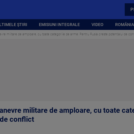
P
LTIMELE ȘTIRI
EMISIUNI INTEGRALE
VIDEO
ROMÂNIA,
re militare de amploare, cu toate categoriile de arme: Pentru Rusia creste potentialul de conf
anevre militare de amploare, cu toate cat
de conflict