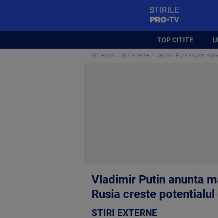
StirilePROTV
TOP CITITE
U
Stirileprotv
Stiri externe
Vladimir Putin anunta manev
Vladimir Putin anunta m
Rusia creste potentialul 
STIRI EXTERNE