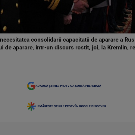
necesitatea consolidarii capacitatii de aparare a Rus
ui de aparare, intr-un discurs rostit, joi, la Kremlin, r
ADAUGĂ ȘTIRILE PROTV CA SURSĂ PREFERATĂ
URMĂREȘTE ȘTIRILE PROTV ÎN GOOGLE DISCOVER