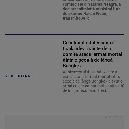
comerciale din Marea Neagră, a
declarat sâmbătă ministrul turc
de externe Hakan Fidan,
transmite AFP.
Ce a făcut adolescentul
thailandez înainte de a
comite atacul armat mortal
dintr-o școală de lângă
Bangkok
Adolescentul thailandez care a
STIRI EXTERNE
comis atacul armat mortal într-o
şcoală de lângă Bangkok a avut o
armă cu aer comprimat confiscată
de un profesor anul trecut.