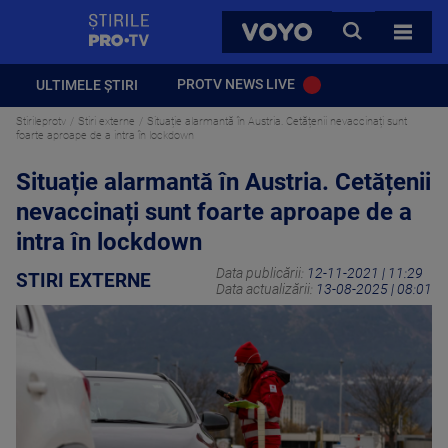
StirilePROTV
CAUTA
VOYO
TOATE 
PROTV NEWS LIVE
ULTIMELE ȘTIRI
Stirileprotv
Stiri externe
Situație alarmantă în Austria. Cetățenii nevaccinați sunt
foarte aproape de a intra în lockdown
Situație alarmantă în Austria. Cetățenii
nevaccinați sunt foarte aproape de a
intra în lockdown
Data publicării:
12-11-2021 | 11:29
STIRI EXTERNE
Data actualizării:
13-08-2025 | 08:01