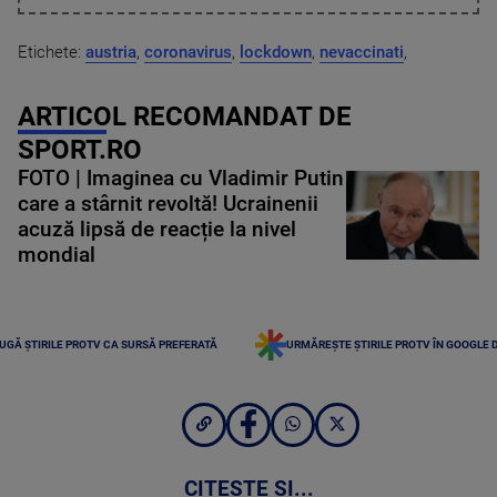
Etichete:
austria
,
coronavirus
,
lockdown
,
nevaccinati
,
ARTICOL RECOMANDAT DE
SPORT.RO
FOTO | Imaginea cu Vladimir Putin
care a stârnit revoltă! Ucrainenii
acuză lipsă de reacție la nivel
mondial
UGĂ ȘTIRILE PROTV CA SURSĂ PREFERATĂ
URMĂREȘTE ȘTIRILE PROTV ÎN GOOGLE 
CITEȘTE ȘI...