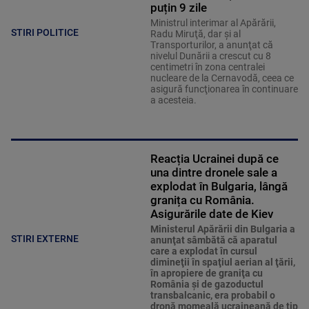
puțin 9 zile
Ministrul interimar al Apărării,
STIRI POLITICE
Radu Miruţă, dar şi al
Transporturilor, a anunţat că
nivelul Dunării a crescut cu 8
centimetri în zona centralei
nucleare de la Cernavodă, ceea ce
asigură funcţionarea în continuare
a acesteia.
Reacția Ucrainei după ce
una dintre dronele sale a
explodat în Bulgaria, lângă
granița cu România.
Asigurările date de Kiev
Ministerul Apărării din Bulgaria a
STIRI EXTERNE
anunţat sâmbătă că aparatul
care a explodat în cursul
dimineţii în spaţiul aerian al ţării,
în apropiere de graniţa cu
România şi de gazoductul
transbalcanic, era probabil o
dronă momeală ucraineană de tip