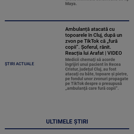
Maya.
Ambulanță atacată cu
topoarele în Cluj, după un
zvon pe TikTok că „fură
copii”. Șoferul, rănit.
Reacția lui Arafat | VIDEO
Medicii chemaţi să acorde
ȘTIRI ACTUALE
îngrijiri unui pacient în Recea
Cristur, judeţul Cluj, au fost
atacaţi cu bâte, topoare şi pietre,
pe fondul unor zvonuri propagate
pe TikTok despre o presupusă
„ambulanţă care fură copii”.
ULTIMELE ȘTIRI