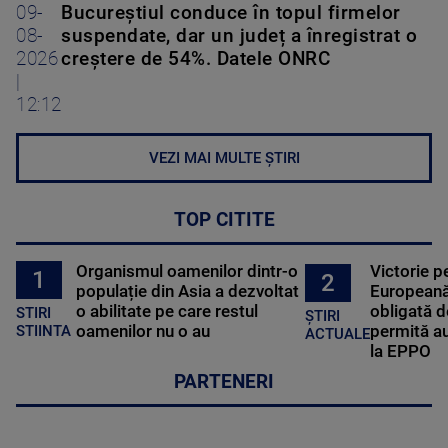
09-
Bucureștiul conduce în topul firmelor
08-
suspendate, dar un județ a înregistrat o
2026
creștere de 54%. Datele ONRC
|
12:12
VEZI MAI MULTE ȘTIRI
TOP CITITE
Organismul oamenilor dintr-o
Victorie p
1
2
populație din Asia a dezvoltat
Europeană
o abilitate pe care restul
obligată d
STIRI
ȘTIRI
oamenilor nu o au
permită au
STIINTA
ACTUALE
la EPPO
PARTENERI