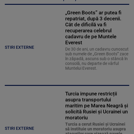
„Green Boots” ar putea fi
repatriat, după 3 decenii.
Cât de dificilă va fi
recuperarea celebrul
cadavru de pe Muntele
Everest
STIRI EXTERNE
De 30 de ani, un cadavru cunoscut
sub numele de „Green Boots” zace
în zăpadă, ascuns sub o stâncă în
consolă, nu departe de vârful
Muntelui Everest.
Turcia impune restricții
asupra transportului
maritim pe Marea Neagră și
solicită Rusiei și Ucrainei un
moratoriu
Turcia a cerut Rusiei și Ucrainei
STIRI EXTERNE
să instituie un moratoriu asupra
atacurilor care vizează navele