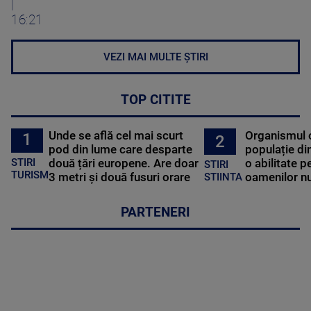
|
16:21
VEZI MAI MULTE ȘTIRI
TOP CITITE
Unde se află cel mai scurt
Organismul 
1
2
pod din lume care desparte
populație di
STIRI
două țări europene. Are doar
o abilitate p
STIRI
TURISM
3 metri și două fusuri orare
oamenilor nu
STIINTA
PARTENERI