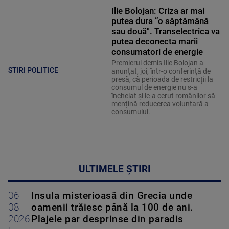
Ilie Bolojan: Criza ar mai
putea dura ”o săptămână
sau două". Transelectrica va
putea deconecta marii
consumatori de energie
Premierul demis Ilie Bolojan a
STIRI POLITICE
anunțat, joi, într-o conferință de
presă, că perioada de restricții la
consumul de energie nu s-a
încheiat și le-a cerut românilor să
mențină reducerea voluntară a
consumului.
ULTIMELE ȘTIRI
06-
Insula misterioasă din Grecia unde
08-
oamenii trăiesc până la 100 de ani.
2026
Plajele par desprinse din paradis