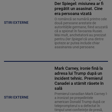
Der Spiegel: misiunea ar fi
pregătit un asasinat. Cine
era persoana vizată
O româncă se numără printre cele
STIRI EXTERNE
două persoane arestate de
autoritățile germane, fiind acuzată
că a spionat în favoarea Rusiei.
Mai mult, anchetatorii au precizat
pentru
Der Spiegel
că una dintre
ipoteze ar putea include chiar
asasinarea unei persoane.
Mark Carney, ironie fină la
adresa lui Trump după un
incident tehnic. Premierul
Canadei a stârnit râsete în
sală
Premierul canadian Mark Carney l-
STIRI EXTERNE
a ironizat pe președintele
american Donald Trump după ce
teleprompterul s-a defectat în
timpul unei conferințe de presă,