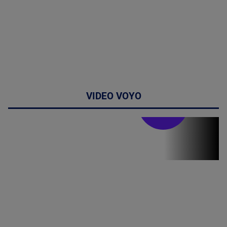
VIDEO VOYO
Stirile PRO TV
Stirile PRO
TV # 13.00 -