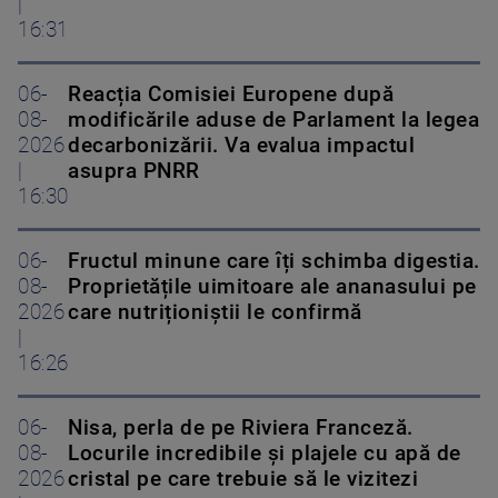
|
16:31
06-
Reacția Comisiei Europene după
08-
modificările aduse de Parlament la legea
2026
decarbonizării. Va evalua impactul
|
asupra PNRR
16:30
06-
Fructul minune care îți schimba digestia.
08-
Proprietățile uimitoare ale ananasului pe
2026
care nutriționiștii le confirmă
|
16:26
06-
Nisa, perla de pe Riviera Franceză.
08-
Locurile incredibile și plajele cu apă de
2026
cristal pe care trebuie să le vizitezi