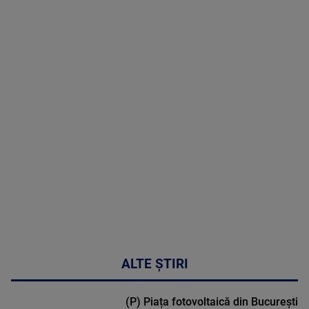
06 August
2026
MAI
MULTE
DETALII
49:04
ALTE ȘTIRI
(P) Piața fotovoltaică din București