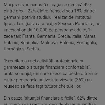
Mai precis, în această situaţie se declară 49%
dintre greci, 22% dintre francezi sau 18% dintre
germani, potrivit studiului realizat de institutul
Ipsos, la iniţiativa asociaţiei Secours Populaire, pe
un eşantion de 10.000 de persoane adulte, în
zece ţări: Franţa, Germania, Grecia, Italia, Marea
Britanie, Republica Moldova, Polonia, Portugalia,
România şi Serbia.
”Exercitarea unei activităţi profesionale nu
garantează o situaţie financiară confortabilă”,
arată sondajul, din care reiese că peste o treime
dintre persoanele active intervievate (36%) nu
reuşesc să facă faţă tuturor cheltuielilor.
Din cauza ”situaţiei financiare dificile”, 62% dintre
europeni şi-au restrâns deja deplasările, iar 46%