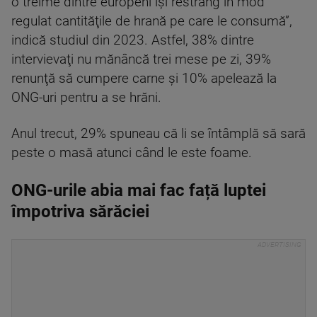
o treime dintre europeni îşi restrâng în mod
regulat cantităţile de hrană pe care le consumă”,
indică studiul din 2023. Astfel, 38% dintre
intervievaţi nu mănâncă trei mese pe zi, 39%
renunţă să cumpere carne şi 10% apelează la
ONG-uri pentru a se hrăni.
Anul trecut, 29% spuneau că li se întâmplă să sară
peste o masă atunci când le este foame.
ONG-urile abia mai fac față luptei
împotriva sărăciei