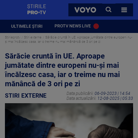
StirilePROTV
CAUTA
VOYO
TOATE 
PROTV NEWS LIVE
ULTIMELE ȘTIRI
Stirileprotv
Stiri externe
Sărăcie cruntă în UE. Aproape jumătate dintre europeni nu-
și mai încălzesc casa, iar o treime nu mai mănâncă de 3 ori pe zi
Sărăcie cruntă în UE. Aproape
jumătate dintre europeni nu-și mai
încălzesc casa, iar o treime nu mai
mănâncă de 3 ori pe zi
Data publicării:
06-09-2023 | 14:54
STIRI EXTERNE
Data actualizării:
12-08-2025 | 05:33