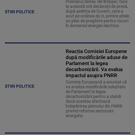
Premierul demis, Ilie Bolojan, face
la această oră declarații de presă,
după ședința de Guvern, care a
STIRI POLITICE
avut pe ordinea de zi, printre altele,
un plan de pregătire pentru riscuri
în domeniul energiei electrice.
Reacția Comisiei Europene
după modificările aduse de
Parlament la legea
decarbonizării. Va evalua
impactul asupra PNRR
Comisia Europeană a anunțat că
STIRI POLITICE
va analiza modificările adoptate
de Parlament la legea
decarbonizării pentru a stabili
dacă acestea afectează
îndeplinirea jalonului din PNRR
privind reforma sectorului
energetic.