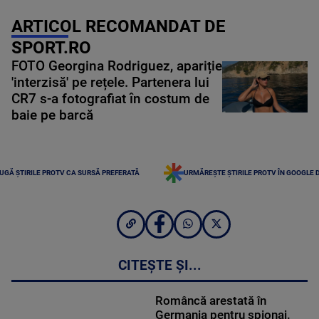
ARTICOL RECOMANDAT DE
SPORT.RO
FOTO Georgina Rodriguez, apariție
'interzisă' pe rețele. Partenera lui
CR7 s-a fotografiat în costum de
baie pe barcă
UGĂ ȘTIRILE PROTV CA SURSĂ PREFERATĂ
URMĂREȘTE ȘTIRILE PROTV ÎN GOOGLE 
CITEȘTE ȘI...
Româncă arestată în
Germania pentru spionaj.