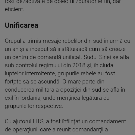
fost dezactivate de obiectul zburător ieftin, dar
eficient.
Unificarea
Grupul a trimis mesaje rebelilor din sud în urmă cu
un an şi a început să îi sfătuiască cum să creeze
un centru de comandă unificat. Sudul Siriei se afla
sub controlul regimului din 2018 şi, în ciuda
luptelor intermitente, grupurile rebele au fost
forţate să se ascundă. O mare parte din
conducerea militară a opoziţiei din sud se afla în
exil în Iordania, unde menţinea legătura cu
grupurile lor respective.
Cu ajutorul HTS, a fost înfiinţat un comandament
de operaţiuni, care a reunit comandanţii a