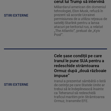
cerut lui Trump să intervină
Miliardarul american din domeniul
tehnologiei, Elon Musk, refuză în
prezent să acorde Ucrainei
STIRI EXTERNE
permisiunea de a utiliza reţeaua de
sateliţi Starlink pentru a lansa
atacuri pe teritoriul rus, a relatat
„The Atlantic”, preluat de „Kyiv
Post”.
Cele șase condiții pe care
Iranul le pune SUA pentru a
redeschide strâmtoarea
Ormuz după „două războaie
impuse”
Iranul a prezentat sâmbătă o listă
STIRI EXTERNE
de cerinţe pe care Statele Unite ar
trebui să le îndeplinească înainte
ca Teheranul să redeschidă
traficul maritim prin Strâmtoarea
Ormuz, transmite EFE.