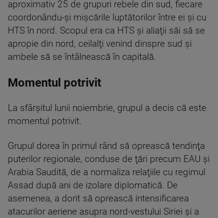
aproximativ 25 de grupuri rebele din sud, fiecare
coordonându-şi mişcările luptătorilor între ei şi cu
HTS în nord. Scopul era ca HTS şi aliaţii săi să se
apropie din nord, ceilalţi venind dinspre sud şi
ambele să se întâlnească în capitală.
Momentul potrivit
La sfârşitul lunii noiembrie, grupul a decis că este
momentul potrivit.
Grupul dorea în primul rând să oprească tendinţa
puterilor regionale, conduse de ţări precum EAU şi
Arabia Saudită, de a normaliza relaţiile cu regimul
Assad după ani de izolare diplomatică. De
asemenea, a dorit să oprească intensificarea
atacurilor aeriene asupra nord-vestului Siriei şi a