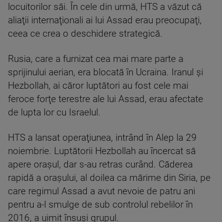
locuitorilor săi. În cele din urmă, HTS a văzut că
aliaţii internaţionali ai lui Assad erau preocupaţi,
ceea ce crea o deschidere strategică.
Rusia, care a furnizat cea mai mare parte a
sprijinului aerian, era blocată în Ucraina. Iranul şi
Hezbollah, ai căror luptători au fost cele mai
feroce forţe terestre ale lui Assad, erau afectate
de lupta lor cu Israelul.
HTS a lansat operaţiunea, intrând în Alep la 29
noiembrie. Luptătorii Hezbollah au încercat să
apere oraşul, dar s-au retras curând. Căderea
rapidă a oraşului, al doilea ca mărime din Siria, pe
care regimul Assad a avut nevoie de patru ani
pentru a-l smulge de sub controlul rebelilor în
2016, a uimit însuşi grupul.