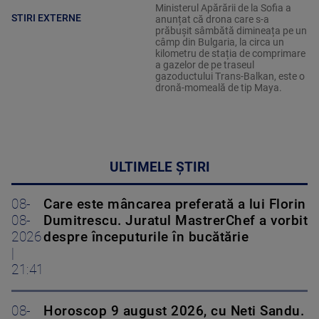
Ministerul Apărării de la Sofia a
STIRI EXTERNE
anunțat că drona care s-a
prăbușit sâmbătă dimineața pe un
câmp din Bulgaria, la circa un
kilometru de stația de comprimare
a gazelor de pe traseul
gazoductului Trans-Balkan, este o
dronă-momeală de tip Maya.
ULTIMELE ȘTIRI
08-
Care este mâncarea preferată a lui Florin
08-
Dumitrescu. Juratul MastrerChef a vorbit
2026
despre începuturile în bucătărie
|
21:41
08-
Horoscop 9 august 2026, cu Neti Sandu.