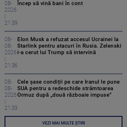
08-
Încep să vină bani în cont
2026
|
21:39
08-
Elon Musk a refuzat accesul Ucrainei la
08-
Starlink pentru atacuri în Rusia. Zelenski
2026
i-a cerut lui Trump să intervină
|
21:36
08-
Cele șase condiții pe care Iranul le pune
08-
SUA pentru a redeschide strâmtoarea
2026
Ormuz după „două războaie impuse”
|
21:33
VEZI MAI MULTE ȘTIRI