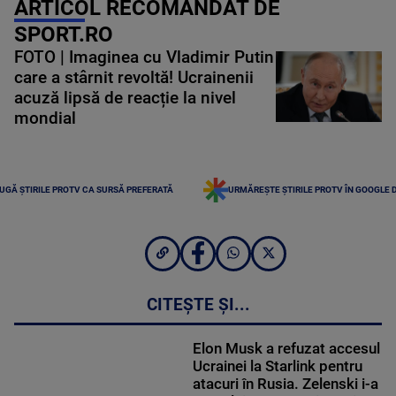
ARTICOL RECOMANDAT DE
SPORT.RO
FOTO | Imaginea cu Vladimir Putin
care a stârnit revoltă! Ucrainenii
acuză lipsă de reacție la nivel
mondial
UGĂ ȘTIRILE PROTV CA SURSĂ PREFERATĂ
URMĂREȘTE ȘTIRILE PROTV ÎN GOOGLE 
CITEȘTE ȘI...
Elon Musk a refuzat accesul
Ucrainei la Starlink pentru
atacuri în Rusia. Zelenski i-a