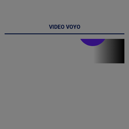
VIDEO VOYO
Stirile PRO TV
Stirile PRO
TV # 19.00 -
8 August
2026