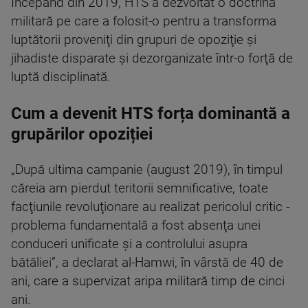
Începând din 2019, HTS a dezvoltat o doctrină
militară pe care a folosit-o pentru a transforma
luptătorii proveniţi din grupuri de opoziţie şi
jihadiste disparate şi dezorganizate într-o forţă de
luptă disciplinată.
Cum a devenit HTS forța dominantă a
grupărilor opoziției
„După ultima campanie (august 2019), în timpul
căreia am pierdut teritorii semnificative, toate
facţiunile revoluţionare au realizat pericolul critic -
problema fundamentală a fost absenţa unei
conduceri unificate şi a controlului asupra
bătăliei”, a declarat al-Hamwi, în vârstă de 40 de
ani, care a supervizat aripa militară timp de cinci
ani.