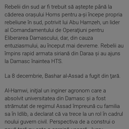
Rebelii din sud ar fi trebuit să aştepte până la
căderea oraşului Homs pentru a-şi începe propria
rebeliune în sud, potrivit lui Abu Hamzeh, un lider
al Comandamentului de Operaţiuni pentru
Eliberarea Damascului, dar, din cauza
entuziasmului, au început mai devreme. Rebelii au
împins rapid armata siriană din Daraa şi au ajuns
la Damasc înaintea HTS.
La 8 decembrie, Bashar al-Assad a fugit din ţară.
Al-Hamwi, iniţial un inginer agronom care a
absolvit universitatea din Damasc şi a fost
strămutat de regimul Assad împreună cu familia
sa în Idlib, a declarat că va trece la un rol în cadrul
noului guvern civil. Perspectiva de a construi o