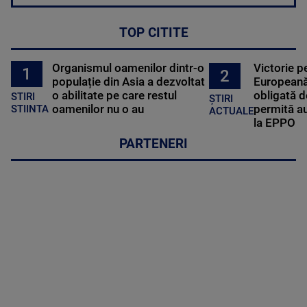
TOP CITITE
Organismul oamenilor dintr-o
Victorie p
1
2
populație din Asia a dezvoltat
Europeană
o abilitate pe care restul
obligată d
STIRI
ȘTIRI
oamenilor nu o au
permită au
STIINTA
ACTUALE
la EPPO
PARTENERI