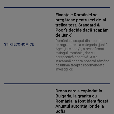
Finanțele României se
pregătesc pentru cel de-al
treilea test. Standard &
Poor’s decide dacă scapăm
de „junk”
România a scapat din nou de
STIRI ECONOMICE
retrogradarea la categoria „junk”.
Agenția Moody's, a reconfirmat
ratingul României, dar cu
perspectivă negativă. Asta
înseamnă că țara noastră rămâne
pe ultima treaptă recomandată
investițiilor.
Drona care a explodat în
Bulgaria, la granița cu
România, a fost identificată.
Anunțul autorităților de la
Sofia