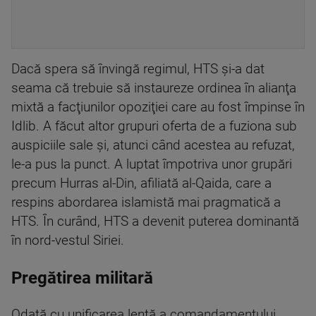
Dacă spera să învingă regimul, HTS şi-a dat
seama că trebuie să instaureze ordinea în alianţa
mixtă a facţiunilor opoziţiei care au fost împinse în
Idlib. A făcut altor grupuri oferta de a fuziona sub
auspiciile sale şi, atunci când acestea au refuzat,
le-a pus la punct. A luptat împotriva unor grupări
precum Hurras al-Din, afiliată al-Qaida, care a
respins abordarea islamistă mai pragmatică a
HTS. În curând, HTS a devenit puterea dominantă
în nord-vestul Siriei.
Pregătirea militară
Odată cu unificarea lentă a comandamentului