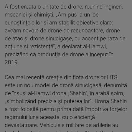
A fost creată o unitate de drone, reunind ingineri,
mecanici şi chimişti. „Am pus la un loc
cunoştinţele lor şi am stabilit obiective clare:
aveam nevoie de drone de recunoaştere, drone
de atac şi drone sinucigaşe, cu accent pe raza de
acţiune şi rezistenţă”, a declarat al-Hamwi,
precizând că producţia de drone a început în
2019.
Cea mai recentă creaţie din flota dronelor HTS
este un nou model de dronă sinucigaşă, denumită
de însuşi al-Hamwi drona „Shahin”, în arabă şoim,
„simbolizând precizia şi puterea lor”. Drona Shahin
a fost folosită pentru prima dată împotriva forţelor
regimului luna aceasta, cu o eficienţă
devastatoare. Vehiculele militare de artilerie au