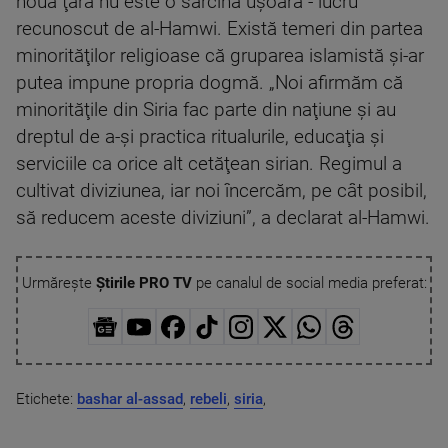
nouă ţară nu este o sarcină uşoară - lucru
recunoscut de al-Hamwi. Există temeri din partea
minorităţilor religioase că gruparea islamistă şi-ar
putea impune propria dogmă. „Noi afirmăm că
minorităţile din Siria fac parte din naţiune şi au
dreptul de a-şi practica ritualurile, educaţia şi
serviciile ca orice alt cetăţean sirian. Regimul a
cultivat diviziunea, iar noi încercăm, pe cât posibil,
să reducem aceste diviziuni”, a declarat al-Hamwi.
Urmărește
Știrile PRO TV
pe canalul de social media preferat:
Etichete:
bashar al-assad
,
rebeli
,
siria
,