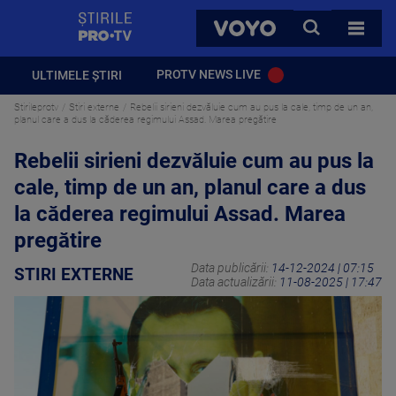
StirilePROTV
CAUTA
VOYO
TOATE 
PROTV NEWS LIVE
ULTIMELE ȘTIRI
Stirileprotv
Stiri externe
Rebelii sirieni dezvăluie cum au pus la cale, timp de un an,
planul care a dus la căderea regimului Assad. Marea pregătire
Rebelii sirieni dezvăluie cum au pus la
cale, timp de un an, planul care a dus
la căderea regimului Assad. Marea
pregătire
Data publicării:
14-12-2024 | 07:15
STIRI EXTERNE
Data actualizării:
11-08-2025 | 17:47