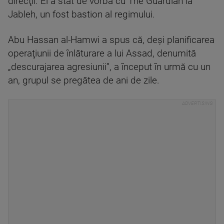
direcţii. El a stat de vorbă cu The Guardian la
Jableh, un fost bastion al regimului.
Abu Hassan al-Hamwi a spus că, deşi planificarea
operaţiunii de înlăturare a lui Assad, denumită
„descurajarea agresiunii”, a început în urmă cu un
an, grupul se pregătea de ani de zile.