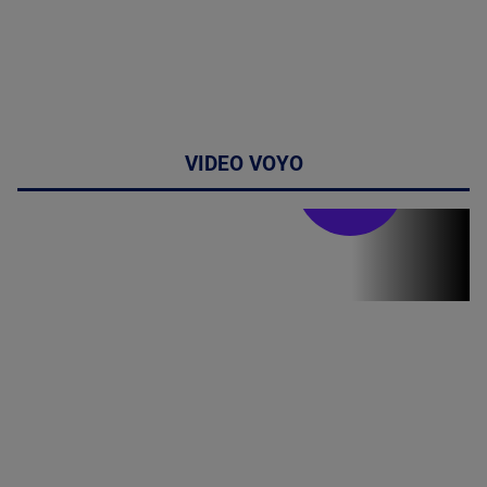
VIDEO VOYO
Stirile PRO TV
Stirile PRO
TV # 19.00 -
06 August