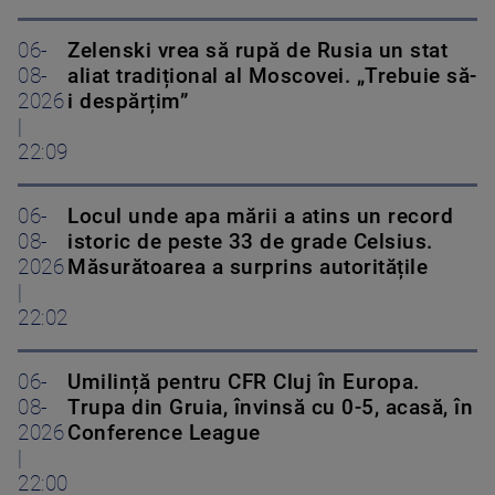
06-
Zelenski vrea să rupă de Rusia un stat
08-
aliat tradițional al Moscovei. „Trebuie să-
2026
i despărțim”
|
22:09
06-
Locul unde apa mării a atins un record
08-
istoric de peste 33 de grade Celsius.
2026
Măsurătoarea a surprins autoritățile
|
22:02
06-
Umilință pentru CFR Cluj în Europa.
08-
Trupa din Gruia, învinsă cu 0-5, acasă, în
2026
Conference League
|
22:00