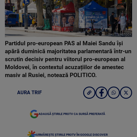
SHUTTERSTOCK
Partidul pro-european PAS al Maiei Sandu îşi
apără duminică majoritatea parlamentară într-un
scrutin decisiv pentru viitorul pro-european al
Moldovei, în contextul acuzațiilor de amestec
masiv al Rusiei, notează POLITICO.
AURA TRIF
ADAUGĂ ȘTIRILE PROTV CA SURSĂ PREFERATĂ
URMĂREȘTE ȘTIRILE PROTV ÎN GOOGLE DISCOVER