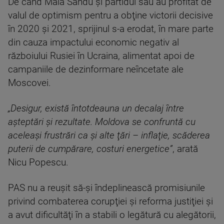
De când Maia Sandu şi partidul său au profitat de
valul de optimism pentru a obţine victorii decisive
în 2020 şi 2021, sprijinul s-a erodat, în mare parte
din cauza impactului economic negativ al
războiului Rusiei în Ucraina, alimentat apoi de
campaniile de dezinformare neîncetate ale
Moscovei.
„Desigur, există întotdeauna un decalaj între
aşteptări şi rezultate. Moldova se confruntă cu
aceleaşi frustrări ca şi alte ţări – inflaţie, scăderea
puterii de cumpărare, costuri energetice”
, arată
Nicu Popescu.
PAS nu a reuşit să-şi îndeplinească promisiunile
privind combaterea corupţiei şi reforma justiţiei şi
a avut dificultăţi în a stabili o legătură cu alegătorii,