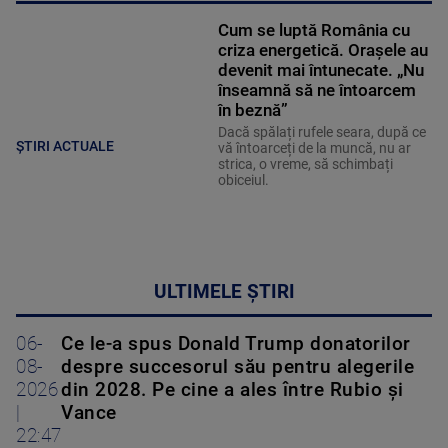
Cum se luptă România cu
criza energetică. Orașele au
devenit mai întunecate. „Nu
înseamnă să ne întoarcem
în beznă”
Dacă spălați rufele seara, după ce
ȘTIRI ACTUALE
vă întoarceți de la muncă, nu ar
strica, o vreme, să schimbați
obiceiul.
ULTIMELE ȘTIRI
06-
Ce le-a spus Donald Trump donatorilor
08-
despre succesorul său pentru alegerile
2026
din 2028. Pe cine a ales între Rubio și
|
Vance
22:47