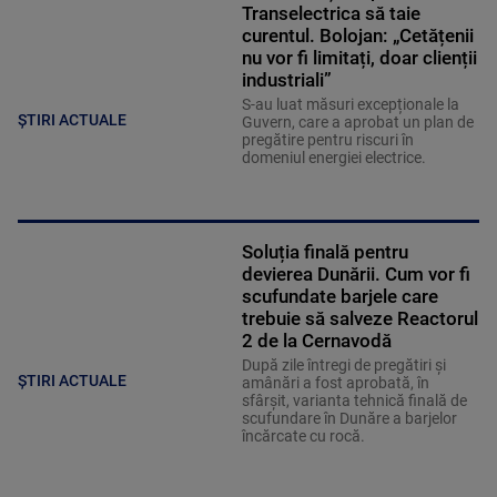
Transelectrica să taie
curentul. Bolojan: „Cetățenii
nu vor fi limitați, doar clienții
industriali”
S-au luat măsuri excepționale la
ȘTIRI ACTUALE
Guvern, care a aprobat un plan de
pregătire pentru riscuri în
domeniul energiei electrice.
Soluția finală pentru
devierea Dunării. Cum vor fi
scufundate barjele care
trebuie să salveze Reactorul
2 de la Cernavodă
După zile întregi de pregătiri și
ȘTIRI ACTUALE
amânări a fost aprobată, în
sfârșit, varianta tehnică finală de
scufundare în Dunăre a barjelor
încărcate cu rocă.