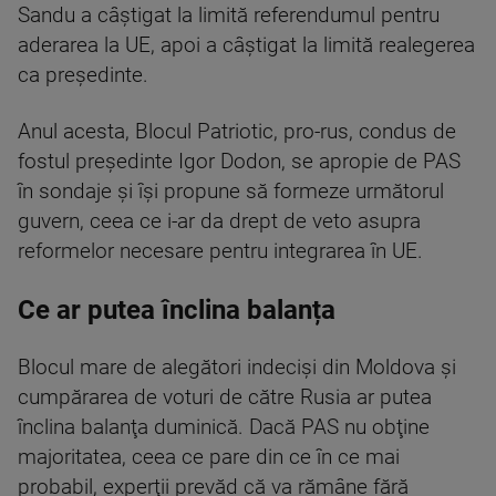
Sandu a câştigat la limită referendumul pentru
aderarea la UE, apoi a câştigat la limită realegerea
ca preşedinte.
Anul acesta, Blocul Patriotic, pro-rus, condus de
fostul preşedinte Igor Dodon, se apropie de PAS
în sondaje şi îşi propune să formeze următorul
guvern, ceea ce i-ar da drept de veto asupra
reformelor necesare pentru integrarea în UE.
Ce ar putea înclina balanța
Blocul mare de alegători indecişi din Moldova şi
cumpărarea de voturi de către Rusia ar putea
înclina balanţa duminică. Dacă PAS nu obţine
majoritatea, ceea ce pare din ce în ce mai
probabil, experţii prevăd că va rămâne fără