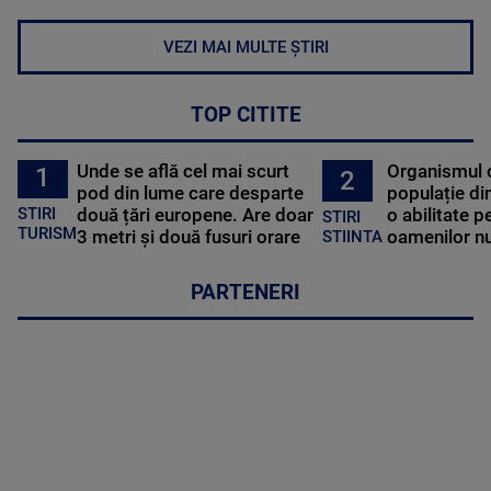
VEZI MAI MULTE ȘTIRI
TOP CITITE
Unde se află cel mai scurt
Organismul 
1
2
pod din lume care desparte
populație di
STIRI
două țări europene. Are doar
o abilitate p
STIRI
TURISM
3 metri și două fusuri orare
oamenilor nu
STIINTA
PARTENERI