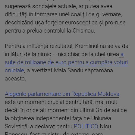
sugerează sondajele actuale, ar putea avea
dificultăţi în formarea unei coaliţii de guvernare,
deschizând uşa forţelor eurosceptice şi pro-ruse
pentru a prelua controlul la Chişinău.
Pentru a influenţa rezultatul, Kremlinul nu se va da
în lături de la nimic – nici chiar de la cheltuirea
a
sute de milioane de euro pentru a cumpăra voturi
cruciale
, a avertizat Maia Sandu săptămâna
aceasta.
Alegerile parlamentare din Republica Moldova
este un moment crucial pentru țară, mai mult
decât în orice alt moment din ultimii 35 de ani de
la obţinerea independenţei faţă de Uniunea
Sovietică, a declarat pentru
POLITICO
Nicu
Popescu, fost ministru de externe, care