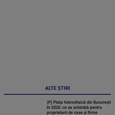
2026
MAI
MULTE
DETALII
47:43
ALTE ȘTIRI
(P) Piața fotovoltaică din București
în 2026: ce se schimbă pentru
proprietarii de case și firme