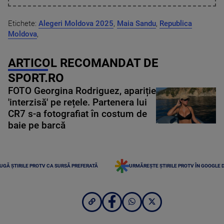
Etichete:
Alegeri Moldova 2025
,
Maia Sandu
,
Republica
Moldova
,
ARTICOL RECOMANDAT DE
SPORT.RO
FOTO Georgina Rodriguez, apariție
'interzisă' pe rețele. Partenera lui
CR7 s-a fotografiat în costum de
baie pe barcă
UGĂ ȘTIRILE PROTV CA SURSĂ PREFERATĂ
URMĂREȘTE ȘTIRILE PROTV ÎN GOOGLE 