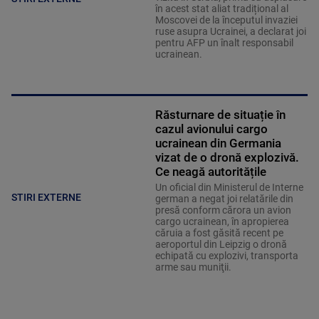
în acest stat aliat tradițional al
Moscovei de la începutul invaziei
ruse asupra Ucrainei, a declarat joi
pentru AFP un înalt responsabil
ucrainean.
Răsturnare de situație în
cazul avionului cargo
ucrainean din Germania
vizat de o dronă explozivă.
Ce neagă autoritățile
Un oficial din Ministerul de Interne
STIRI EXTERNE
german a negat joi relatările din
presă conform cărora un avion
cargo ucrainean, în apropierea
căruia a fost găsită recent pe
aeroportul din Leipzig o dronă
echipată cu explozivi, transporta
arme sau muniţii.