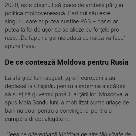
2020, este obişnuit să joace de ambele părţi în
politica moldovenească. Partidul său este
singurul care ar putea susţine PAS – dar el ar
putea la fel de uşor să se alieze cu forţele pro-
ruse. „De fapt, nu ştii niciodată ce naiba va face”,
spune Paşa.
De ce contează Moldova pentru Rusia
La sfârşitul lunii august, „greii” europeni s-au
deplasat la Chişinău pentru a îndemna alegătorii
să susţină guvernul pro-UE al ţării lor. Moscova, a
spus Maia Sandu luni, a mobilizat sume uriaşe de
bani nu doar pentru a convinge, ci pentru a
cumpăra direct alegătorii.
„Ceea ce diferenţiază Moldova de alte ţări vizate de