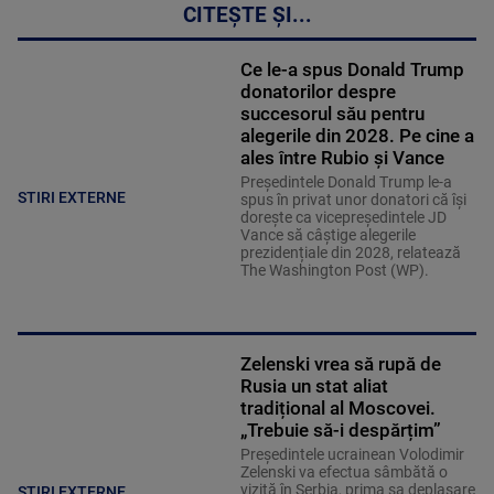
CITEȘTE ȘI...
Ce le-a spus Donald Trump
donatorilor despre
succesorul său pentru
alegerile din 2028. Pe cine a
ales între Rubio și Vance
Președintele Donald Trump le-a
STIRI EXTERNE
spus în privat unor donatori că își
dorește ca vicepreședintele JD
Vance să câștige alegerile
prezidențiale din 2028, relatează
The Washington Post (WP).
Zelenski vrea să rupă de
Rusia un stat aliat
tradițional al Moscovei.
„Trebuie să-i despărțim”
Președintele ucrainean Volodimir
Zelenski va efectua sâmbătă o
vizită în Serbia, prima sa deplasare
STIRI EXTERNE