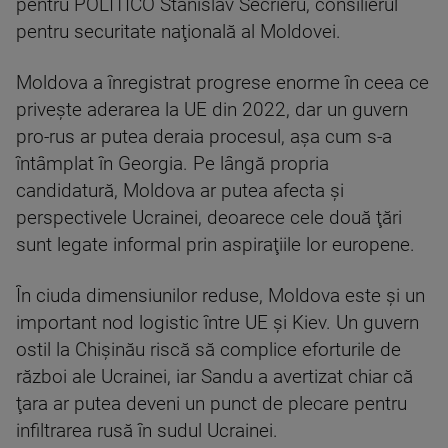
pentru POLITICO Stanislav Secrieru, consilierul
pentru securitate naţională al Moldovei.
Moldova a înregistrat progrese enorme în ceea ce
priveşte aderarea la UE din 2022, dar un guvern
pro-rus ar putea deraia procesul, aşa cum s-a
întâmplat în Georgia. Pe lângă propria
candidatură, Moldova ar putea afecta şi
perspectivele Ucrainei, deoarece cele două ţări
sunt legate informal prin aspiraţiile lor europene.
În ciuda dimensiunilor reduse, Moldova este şi un
important nod logistic între UE şi Kiev. Un guvern
ostil la Chişinău riscă să complice eforturile de
război ale Ucrainei, iar Sandu a avertizat chiar că
ţara ar putea deveni un punct de plecare pentru
infiltrarea rusă în sudul Ucrainei.