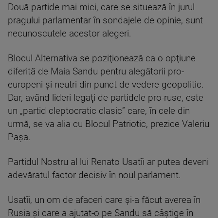
Două partide mai mici, care se situează în jurul
pragului parlamentar în sondajele de opinie, sunt
necunoscutele acestor alegeri.
Blocul Alternativa se poziţionează ca o opţiune
diferită de Maia Sandu pentru alegătorii pro-
europeni şi neutri din punct de vedere geopolitic.
Dar, având lideri legaţi de partidele pro-ruse, este
un „partid cleptocratic clasic” care, în cele din
urmă, se va alia cu Blocul Patriotic, prezice Valeriu
Paşa.
Partidul Nostru al lui Renato Usatîi ar putea deveni
adevăratul factor decisiv în noul parlament.
Usatîi, un om de afaceri care şi-a făcut averea în
Rusia şi care a ajutat-o pe Sandu să câştige în