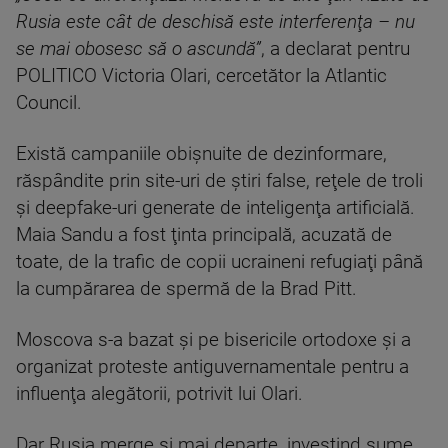
Rusia este cât de deschisă este interferenţa – nu
se mai obosesc să o ascundă”
, a declarat pentru
POLITICO Victoria Olari, cercetător la Atlantic
Council.
Există campaniile obişnuite de dezinformare,
răspândite prin site-uri de ştiri false, reţele de troli
şi deepfake-uri generate de inteligenţa artificială.
Maia Sandu a fost ţinta principală, acuzată de
toate, de la trafic de copii ucraineni refugiaţi până
la cumpărarea de spermă de la Brad Pitt.
Moscova s-a bazat şi pe bisericile ortodoxe şi a
organizat proteste antiguvernamentale pentru a
influenţa alegătorii, potrivit lui Olari.
Dar Rusia merge şi mai departe, investind sume