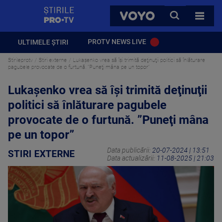
StirilePROTV
CAUTA
VOYO
TOATE 
PROTV NEWS LIVE
ULTIMELE ȘTIRI
Stirileprotv
Stiri externe
Lukaşenko vrea să își trimită deţinuţii politici să înlăturare
pagubele provocate de o furtună. ”Puneţi mâna pe un topor”
Lukaşenko vrea să își trimită deţinuţii
politici să înlăturare pagubele
provocate de o furtună. ”Puneţi mâna
pe un topor”
Data publicării:
20-07-2024 | 13:51
STIRI EXTERNE
Data actualizării:
11-08-2025 | 21:03