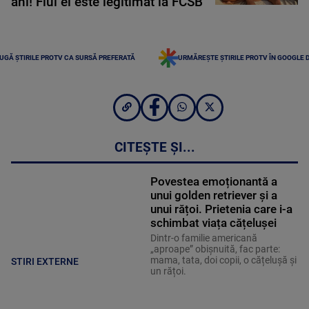
ani! Fiul ei este legitimat la FCSB
UGĂ ȘTIRILE PROTV CA SURSĂ PREFERATĂ
URMĂREȘTE ȘTIRILE PROTV ÎN GOOGLE 
CITEȘTE ȘI...
Povestea emoționantă a
unui golden retriever și a
unui rățoi. Prietenia care i-a
schimbat viața cățelușei
Dintr-o familie americană
„aproape” obișnuită, fac parte:
mama, tata, doi copii, o cățelușă și
STIRI EXTERNE
un rățoi.