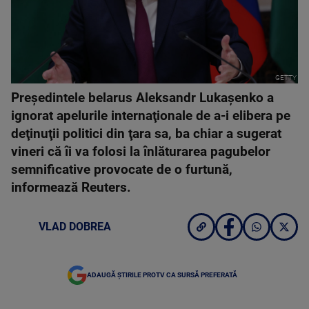
GETTY
Preşedintele belarus Aleksandr Lukaşenko a
ignorat apelurile internaţionale de a-i elibera pe
deţinuţii politici din ţara sa, ba chiar a sugerat
vineri că îi va folosi la înlăturarea pagubelor
semnificative provocate de o furtună,
informează Reuters.
VLAD DOBREA
ADAUGĂ ȘTIRILE PROTV CA SURSĂ PREFERATĂ