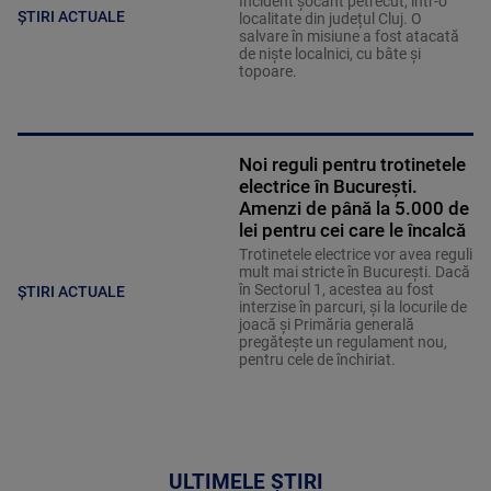
Incident șocant petrecut, într-o
ȘTIRI ACTUALE
localitate din județul Cluj. O
salvare în misiune a fost atacată
de niște localnici, cu bâte și
topoare.
Noi reguli pentru trotinetele
electrice în București.
Amenzi de până la 5.000 de
lei pentru cei care le încalcă
Trotinetele electrice vor avea reguli
mult mai stricte în București. Dacă
în Sectorul 1, acestea au fost
ȘTIRI ACTUALE
interzise în parcuri, și la locurile de
joacă și Primăria generală
pregătește un regulament nou,
pentru cele de închiriat.
ULTIMELE ȘTIRI