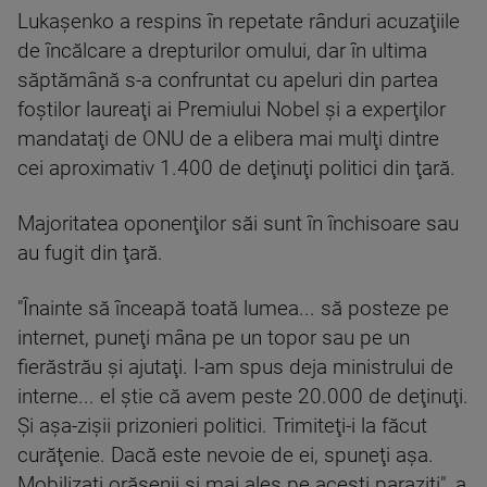
Lukaşenko a respins în repetate rânduri acuzaţiile
de încălcare a drepturilor omului, dar în ultima
săptămână s-a confruntat cu apeluri din partea
foştilor laureaţi ai Premiului Nobel şi a experţilor
mandataţi de ONU de a elibera mai mulţi dintre
cei aproximativ 1.400 de deţinuţi politici din ţară.
Majoritatea oponenţilor săi sunt în închisoare sau
au fugit din ţară.
"Înainte să înceapă toată lumea... să posteze pe
internet, puneţi mâna pe un topor sau pe un
fierăstrău şi ajutaţi. I-am spus deja ministrului de
interne... el ştie că avem peste 20.000 de deţinuţi.
Şi aşa-zişii prizonieri politici. Trimiteţi-i la făcut
curăţenie. Dacă este nevoie de ei, spuneţi aşa.
Mobilizaţi orăşenii şi mai ales pe aceşti paraziţi", a