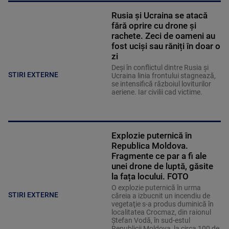
Rusia și Ucraina se atacă
fără oprire cu drone și
rachete. Zeci de oameni au
fost uciși sau răniți în doar o
zi
Deși în conflictul dintre Rusia și
STIRI EXTERNE
Ucraina linia frontului stagnează,
se intensifică războiul loviturilor
aeriene. Iar civilii cad victime.
Explozie puternică în
Republica Moldova.
Fragmente ce par a fi ale
unei drone de luptă, găsite
la fața locului. FOTO
O explozie puternică în urma
STIRI EXTERNE
căreia a izbucnit un incendiu de
vegetaţie s-a produs duminică în
localitatea Crocmaz, din raionul
Ştefan Vodă, în sud-estul
Republicii Moldova, la circa 100 de