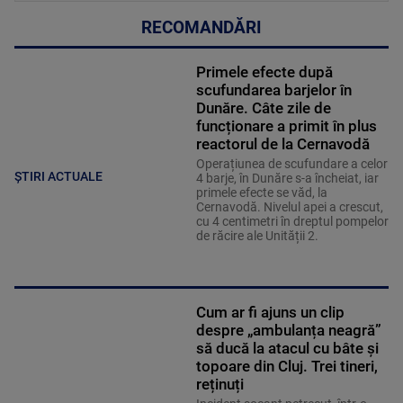
RECOMANDĂRI
Primele efecte după
scufundarea barjelor în
Dunăre. Câte zile de
funcționare a primit în plus
reactorul de la Cernavodă
Operațiunea de scufundare a celor
ȘTIRI ACTUALE
4 barje, în Dunăre s-a încheiat, iar
primele efecte se văd, la
Cernavodă. Nivelul apei a crescut,
cu 4 centimetri în dreptul pompelor
de răcire ale Unității 2.
Cum ar fi ajuns un clip
despre „ambulanța neagră”
să ducă la atacul cu bâte și
topoare din Cluj. Trei tineri,
reținuți