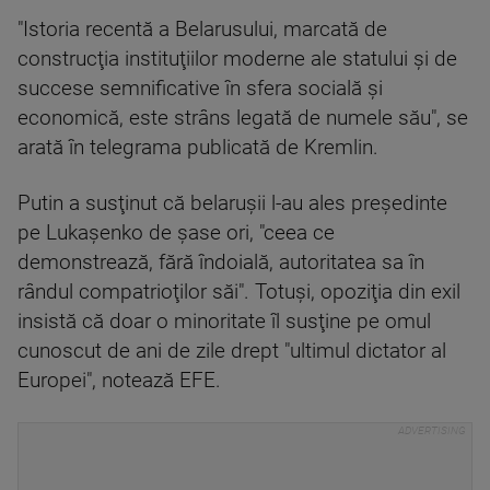
"Istoria recentă a Belarusului, marcată de
construcţia instituţiilor moderne ale statului şi de
succese semnificative în sfera socială şi
economică, este strâns legată de numele său", se
arată în telegrama publicată de Kremlin.
Putin a susţinut că belaruşii l-au ales preşedinte
pe Lukaşenko de şase ori, "ceea ce
demonstrează, fără îndoială, autoritatea sa în
rândul compatrioţilor săi". Totuşi, opoziţia din exil
insistă că doar o minoritate îl susţine pe omul
cunoscut de ani de zile drept "ultimul dictator al
Europei", notează EFE.