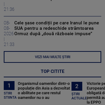
|
21:36
08-
Cele șase condiții pe care Iranul le pune
08-
SUA pentru a redeschide strâmtoarea
2026
Ormuz după „două războaie impuse”
|
21:33
VEZI MAI MULTE ȘTIRI
TOP CITITE
Organismul oamenilor dintr-o
Victorie p
1
2
populație din Asia a dezvoltat
Europeană
o abilitate pe care restul
obligată d
STIRI
ȘTIRI
oamenilor nu o au
permită au
STIINTA
ACTUALE
la EPPO