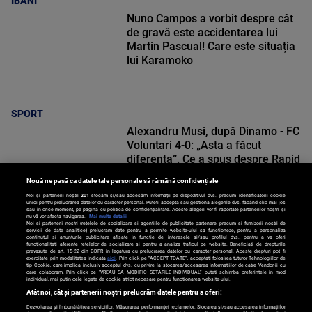
IBANI
Nuno Campos a vorbit despre cât
de gravă este accidentarea lui
Martin Pascual! Care este situația
lui Karamoko
SPORT
Alexandru Musi, după Dinamo - FC
Voluntari 4-0: „Asta a făcut
diferența”. Ce a spus despre Rapid
Nouă ne pasă ca datele tale personale să rămână confidențiale
Noi și partenerii noștri
201
stocăm și/sau accesăm informații pe dispozitivul dvs., precum identificatorii cookie
unici pentru prelucrarea datelor cu caracter personal. Puteți accepta sau gestiona alegerile dvs. făcând clic mai jos
sau în orice moment, pe pagina cu politica de confidențialitate. Aceste alegeri vor fi raportate partenerilor noștri și
nu vă vor afecta navigarea.
Mai multe detalii
Noi si partenerii nostri (retelele de socializare si agentiile de publicitate partenere, precum si furnizorii nostri de
SPORT
servicii de date analitice) prelucram date pentru a permite website-ului sa functioneze, pentru a personaliza
continutul si anunturile publicitare afisate in functie de interesele si/sau profilul dvs., pentru a va oferi
functionalitati aferente retelelor de socializare si pentru a analiza traficul pe website. Beneficiati de drepturile
prevazute de art. 15-22 din GDPR in legatura cu prelucrarea datelor cu caracter personal. Aceste drepturi pot fi
exercitate prin modalitatea indicata
aici
. Prin click pe “ACCEPT TOATE”, acceptati folosirea tuturor Tehnologiilor de
tip Cookie, care implica inclusiv acceptul dvs. cu privire la stocarea/accesarea informatiilor de catre Vendor-ii cu
care colaboram. Prin click pe “VREAU SA MODIFIC SETARILE INDIVIDUAL” puteti schimba preferintele in mod
individual, mai putin cele legate de cookie strict necesare pentru functionarea website-ului.
Atât noi, cât și partenerii noștri prelucrăm datele pentru a oferi:
Dezvoltarea și îmbunătățirea serviciilor. Măsurarea performanței reclamelor. Stocarea și/sau accesarea informațiilor