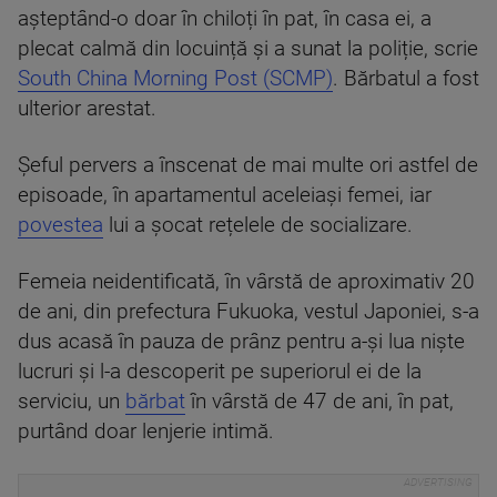
așteptând-o doar în chiloți în pat, în casa ei, a
plecat calmă din locuință și a sunat la poliție, scrie
South China Morning Post (SCMP)
. Bărbatul a fost
ulterior arestat.
Șeful pervers a înscenat de mai multe ori astfel de
episoade, în apartamentul aceleiași femei, iar
povestea
lui a șocat rețelele de socializare.
Femeia neidentificată, în vârstă de aproximativ 20
de ani, din prefectura Fukuoka, vestul Japoniei, s-a
dus acasă în pauza de prânz pentru a-și lua niște
lucruri și l-a descoperit pe superiorul ei de la
serviciu, un
bărbat
în vârstă de 47 de ani, în pat,
purtând doar lenjerie intimă.