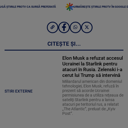
UGĂ ȘTIRILE PROTV CA SURSĂ PREFERATĂ
URMĂREȘTE ȘTIRILE PROTV ÎN GOOGLE 
CITEȘTE ȘI...
Elon Musk a refuzat accesul
Ucrainei la Starlink pentru
atacuri în Rusia. Zelenski i-a
cerut lui Trump să intervină
Miliardarul american din domeniul
tehnologiei, Elon Musk, refuză în
prezent să acorde Ucrainei
STIRI EXTERNE
permisiunea de a utiliza reţeaua de
sateliţi Starlink pentru a lansa
atacuri pe teritoriul rus, a relatat
„The Atlantic”, preluat de „Kyiv
Post”.