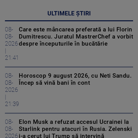
ULTIMELE ȘTIRI
08-
Care este mâncarea preferată a lui Florin
08-
Dumitrescu. Juratul MastrerChef a vorbit
2026
despre începuturile în bucătărie
|
21:41
08-
Horoscop 9 august 2026, cu Neti Sandu.
08-
Încep să vină bani în cont
2026
|
21:39
08-
Elon Musk a refuzat accesul Ucrainei la
08-
Starlink pentru atacuri în Rusia. Zelenski
2026
i-a cerut lui Trump să intervină