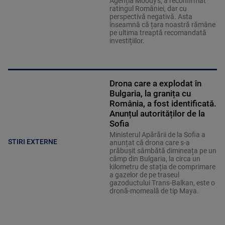
Agenția Moody's, a reconfirmat
ratingul României, dar cu
perspectivă negativă. Asta
înseamnă că țara noastră rămâne
pe ultima treaptă recomandată
investițiilor.
Drona care a explodat în
Bulgaria, la granița cu
România, a fost identificată.
Anunțul autorităților de la
Sofia
Ministerul Apărării de la Sofia a
STIRI EXTERNE
anunțat că drona care s-a
prăbușit sâmbătă dimineața pe un
câmp din Bulgaria, la circa un
kilometru de stația de comprimare
a gazelor de pe traseul
gazoductului Trans-Balkan, este o
dronă-momeală de tip Maya.