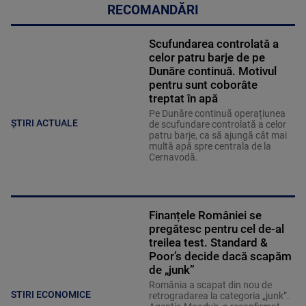
RECOMANDĂRI
Scufundarea controlată a
celor patru barje de pe
Dunăre continuă. Motivul
pentru sunt coborâte
treptat în apă
Pe Dunăre continuă operațiunea
ȘTIRI ACTUALE
de scufundare controlată a celor
patru barje, ca să ajungă cât mai
multă apă spre centrala de la
Cernavodă.
Finanțele României se
pregătesc pentru cel de-al
treilea test. Standard &
Poor’s decide dacă scapăm
de „junk”
România a scapat din nou de
STIRI ECONOMICE
retrogradarea la categoria „junk”.