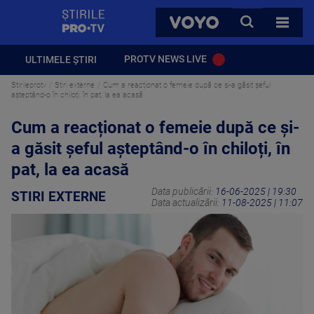
StirilePROTV
CAUTA
VOYO
TOATE 
PROTV NEWS LIVE
ULTIMELE ȘTIRI
Stirileprotv
Stiri externe
Cum a reacționat o femeie după ce și-a găsit șeful
așteptând-o în chiloți, în pat, la ea acasă
Cum a reacționat o femeie după ce și-
a găsit șeful așteptând-o în chiloți, în
pat, la ea acasă
Data publicării:
16-06-2025 | 19:30
STIRI EXTERNE
Data actualizării:
11-08-2025 | 11:07