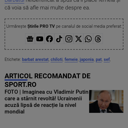
Bărbatul
neidentificat a spus că îi place femeia și
că voia să afle mai multe despre ea.
Urmărește
Știrile PRO TV
pe canalul de social media preferat:
Etichete:
barbat arestat
,
chiloti
,
femeie
,
japonia
,
pat
,
sef
,
ARTICOL RECOMANDAT DE
SPORT.RO
FOTO | Imaginea cu Vladimir Putin
care a stârnit revoltă! Ucrainenii
acuză lipsă de reacție la nivel
mondial