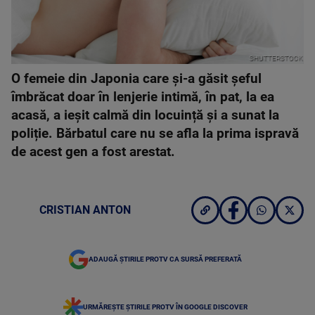
SHUTTERSTOCK
O femeie din Japonia care și-a găsit șeful
îmbrăcat doar în lenjerie intimă, în pat, la ea
acasă, a ieșit calmă din locuință și a sunat la
poliție. Bărbatul care nu se afla la prima ispravă
de acest gen a fost arestat.
CRISTIAN ANTON
ADAUGĂ ȘTIRILE PROTV CA SURSĂ PREFERATĂ
URMĂREȘTE ȘTIRILE PROTV ÎN GOOGLE DISCOVER