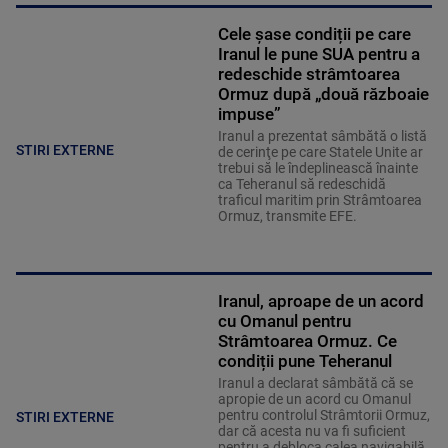
Cele șase condiții pe care
Iranul le pune SUA pentru a
redeschide strâmtoarea
Ormuz după „două războaie
impuse”
Iranul a prezentat sâmbătă o listă
STIRI EXTERNE
de cerinţe pe care Statele Unite ar
trebui să le îndeplinească înainte
ca Teheranul să redeschidă
traficul maritim prin Strâmtoarea
Ormuz, transmite EFE.
Iranul, aproape de un acord
cu Omanul pentru
Strâmtoarea Ormuz. Ce
condiții pune Teheranul
Iranul a declarat sâmbătă că se
apropie de un acord cu Omanul
pentru controlul Strâmtorii Ormuz,
STIRI EXTERNE
dar că acesta nu va fi suficient
pentru a debloca calea navigabilă.