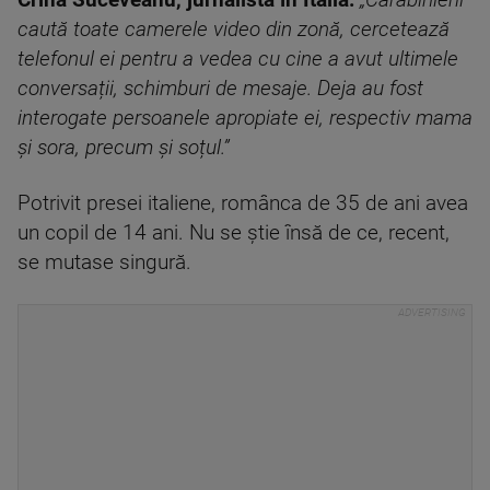
Crina Suceveanu, jurnalistă în Italia:
„Carabinierii
caută toate camerele video din zonă, cercetează
telefonul ei pentru a vedea cu cine a avut ultimele
conversații, schimburi de mesaje. Deja au fost
interogate persoanele apropiate ei, respecti
v mama
și sora, precum și soțul.”
Potrivit presei italiene, românca de 35 de ani avea
un copil de 14 ani. Nu se știe însă de ce, recent,
se mutase singură.