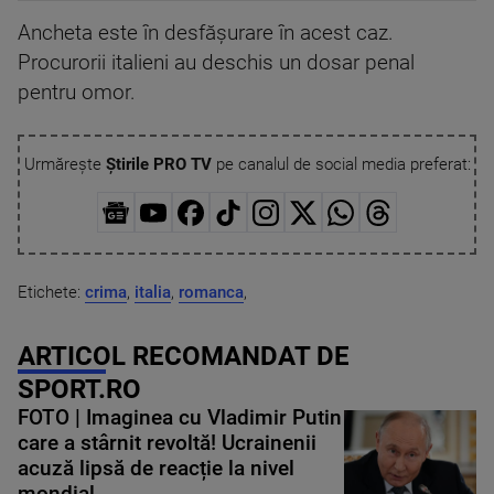
Ancheta este în desfășurare în acest caz.
Procurorii italieni au deschis un dosar penal
pentru omor.
Urmărește
Știrile PRO TV
pe canalul de social media preferat:
Etichete:
crima
,
italia
,
romanca
,
ARTICOL RECOMANDAT DE
SPORT.RO
FOTO | Imaginea cu Vladimir Putin
care a stârnit revoltă! Ucrainenii
acuză lipsă de reacție la nivel
mondial