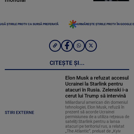
UGĂ ȘTIRILE PROTV CA SURSĂ PREFERATĂ
URMĂREȘTE ȘTIRILE PROTV ÎN GOOGLE 
CITEȘTE ȘI...
Elon Musk a refuzat accesul
Ucrainei la Starlink pentru
atacuri în Rusia. Zelenski i-a
cerut lui Trump să intervină
Miliardarul american din domeniul
tehnologiei, Elon Musk, refuză în
prezent să acorde Ucrainei
STIRI EXTERNE
permisiunea de a utiliza reţeaua de
sateliţi Starlink pentru a lansa
atacuri pe teritoriul rus, a relatat
„The Atlantic”, preluat de „Kyiv