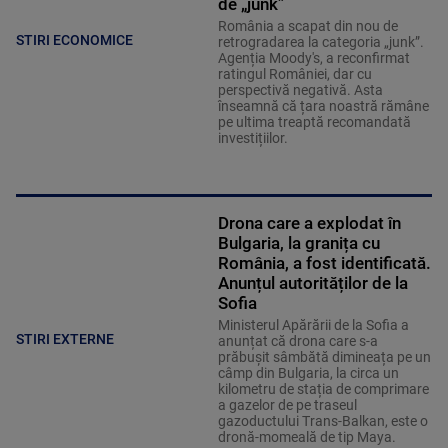
de „junk”
România a scapat din nou de
STIRI ECONOMICE
retrogradarea la categoria „junk”.
Agenția Moody's, a reconfirmat
ratingul României, dar cu
perspectivă negativă. Asta
înseamnă că țara noastră rămâne
pe ultima treaptă recomandată
investițiilor.
Drona care a explodat în
Bulgaria, la granița cu
România, a fost identificată.
Anunțul autorităților de la
Sofia
Ministerul Apărării de la Sofia a
STIRI EXTERNE
anunțat că drona care s-a
prăbușit sâmbătă dimineața pe un
câmp din Bulgaria, la circa un
kilometru de stația de comprimare
a gazelor de pe traseul
gazoductului Trans-Balkan, este o
dronă-momeală de tip Maya.