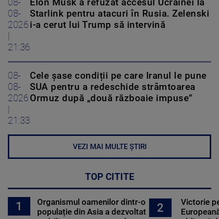
08-
Elon Musk a refuzat accesul Ucrainei la
08-
Starlink pentru atacuri în Rusia. Zelenski
2026
i-a cerut lui Trump să intervină
|
21:36
08-
Cele șase condiții pe care Iranul le pune
08-
SUA pentru a redeschide strâmtoarea
2026
Ormuz după „două războaie impuse”
|
21:33
VEZI MAI MULTE ȘTIRI
TOP CITITE
Organismul oamenilor dintr-o
Victorie p
1
2
populație din Asia a dezvoltat
Europeană