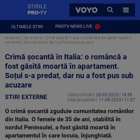
StirilePROTV
CAUTA
VOYO
TOATE 
PROTV NEWS LIVE
ULTIMELE ȘTIRI
Stirileprotv
Stiri externe
Crimă șocantă în Italia: o româncă a fost găsită moartă în
apartament. Soțul s-a predat, dar nu a fost pus sub acuzare
Crimă șocantă în Italia: o româncă a
fost găsită moartă în apartament.
Soțul s-a predat, dar nu a fost pus sub
acuzare
Data publicării:
26-05-2025 | 19:39
STIRI EXTERNE
Data actualizării:
11-08-2025 | 11:37
O crimă șocantă zguduie comunitatea românilor
din Italia. O femeie de 35 de ani, stabilită în
nordul Peninsulei, a fost găsită moartă în
apartamentul în care locuia, înjunghiată.