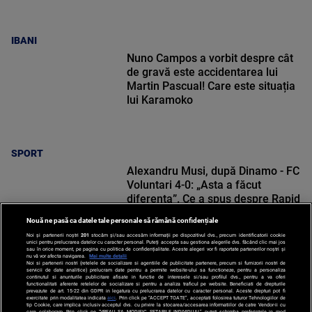
IBANI
Nuno Campos a vorbit despre cât
de gravă este accidentarea lui
Martin Pascual! Care este situația
lui Karamoko
SPORT
Alexandru Musi, după Dinamo - FC
Voluntari 4-0: „Asta a făcut
diferența”. Ce a spus despre Rapid
Nouă ne pasă ca datele tale personale să rămână confidențiale
Noi și partenerii noștri
201
stocăm și/sau accesăm informații pe dispozitivul dvs., precum identificatorii cookie
unici pentru prelucrarea datelor cu caracter personal. Puteți accepta sau gestiona alegerile dvs. făcând clic mai jos
sau în orice moment, pe pagina cu politica de confidențialitate. Aceste alegeri vor fi raportate partenerilor noștri și
nu vă vor afecta navigarea.
Mai multe detalii
Noi si partenerii nostri (retelele de socializare si agentiile de publicitate partenere, precum si furnizorii nostri de
SPORT
servicii de date analitice) prelucram date pentru a permite website-ului sa functioneze, pentru a personaliza
continutul si anunturile publicitare afisate in functie de interesele si/sau profilul dvs., pentru a va oferi
functionalitati aferente retelelor de socializare si pentru a analiza traficul pe website. Beneficiati de drepturile
prevazute de art. 15-22 din GDPR in legatura cu prelucrarea datelor cu caracter personal. Aceste drepturi pot fi
exercitate prin modalitatea indicata
aici
. Prin click pe “ACCEPT TOATE”, acceptati folosirea tuturor Tehnologiilor de
tip Cookie, care implica inclusiv acceptul dvs. cu privire la stocarea/accesarea informatiilor de catre Vendor-ii cu
care colaboram. Prin click pe “VREAU SA MODIFIC SETARILE INDIVIDUAL” puteti schimba preferintele in mod