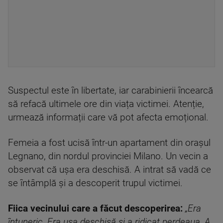
Suspectul este în libertate, iar carabinierii încearcă
să refacă ultimele ore din viața victimei. Atenție,
urmează informații care vă pot afecta emoțional.
Femeia a fost ucisă într-un apartament din orașul
Legnano, din nordul provinciei Milano. Un vecin a
observat că ușa era deschisă. A intrat să vadă ce
se întâmplă și a descoperit trupul victimei.
Fiica vecinului care a făcut descoperirea:
„Era
întuneric. Era ușa deschisă și a ridicat perdeaua. A