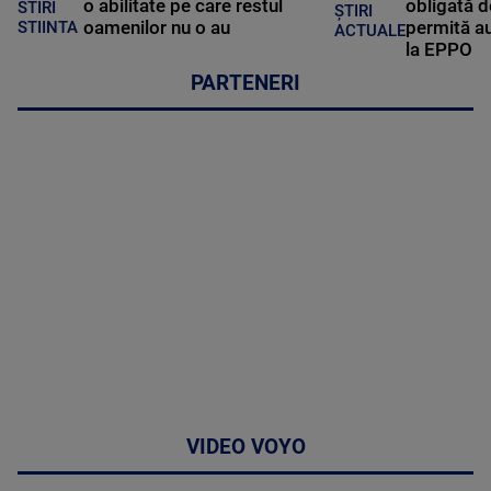
o abilitate pe care restul
obligată d
STIRI
ȘTIRI
oamenilor nu o au
permită au
STIINTA
ACTUALE
la EPPO
PARTENERI
VIDEO VOYO