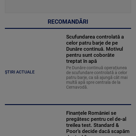
RECOMANDĂRI
Scufundarea controlată a
celor patru barje de pe
Dunăre continuă. Motivul
pentru sunt coborâte
treptat în apă
Pe Dunăre continuă operațiunea
ȘTIRI ACTUALE
de scufundare controlată a celor
patru barje, ca să ajungă cât mai
multă apă spre centrala de la
Cernavodă.
Finanțele României se
pregătesc pentru cel de-al
treilea test. Standard &
Poor’s decide dacă scapăm