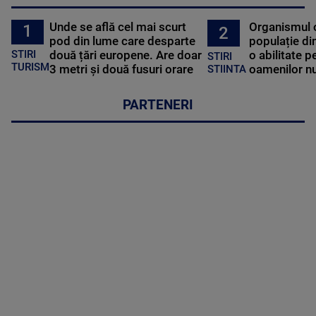
Unde se află cel mai scurt
Organismul 
1
2
pod din lume care desparte
populație di
STIRI
două țări europene. Are doar
o abilitate p
STIRI
TURISM
3 metri și două fusuri orare
oamenilor nu
STIINTA
PARTENERI