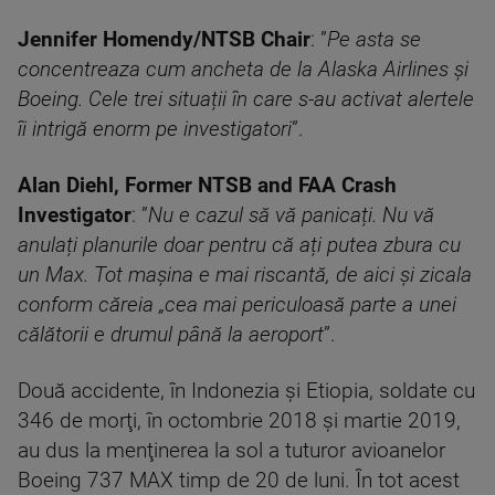
Jennifer Homendy/NTSB Chair
: ”
Pe asta se
concentreaza cum ancheta de la Alaska Airlines și
Boeing. Cele trei situații în care s-au activat alertele
îi intrigă enorm pe investigatori
”.
Alan Diehl, Former NTSB and FAA Crash
Investigator
: ”
Nu e cazul să vă panicați. Nu vă
anulați planurile doar pentru că ați putea zbura cu
un Max. Tot mașina e mai riscantă, de aici și zicala
conform căreia „cea mai periculoasă parte a unei
călătorii e drumul până la aeroport
”.
Două accidente, în Indonezia și Etiopia, soldate cu
346 de morţi, în octombrie 2018 şi martie 2019,
au dus la menţinerea la sol a tuturor avioanelor
Boeing 737 MAX timp de 20 de luni. În tot acest