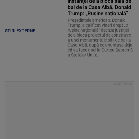
instanţei de a bloca sala de
bal de la Casa Albă. Donald
Trump: „Rușine națională”
Preşedintele american, Donald
Trump, a calificat vineri drept „o
ruşine naţională" decizia justiţiei
STIRI EXTERNE
de a bloca proiectul de construire
a unei monumentale săli de bal la
Casa Albă, după ce anunţase deja
că va face apel la Curtea Supremă
a Statelor Unite.