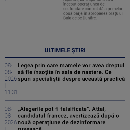
început operațiunea de
scufundare controlată a primelor
două barje, în apropierea brațului
Bala de pe Dunăre.
ULTIMELE ȘTIRI
08-
Legea prin care mamele vor avea dreptul
08-
să fie însoțite în sala de naștere. Ce
2026
spun specialiștii despre această practică
|
11:31
08-
„Alegerile pot fi falsificate”. Attal,
08-
candidatul francez, avertizează după o
2026
nouă operațiune de dezinformare
|
rusească