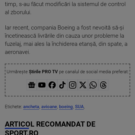
timp, s-au făcut modificări la sistemul de control
al zborului.
Iar recent, compania Boeing a fost nevoită să-şi
încetinească livrările din cauza unor probleme la
fuzelaj, mai ales la închiderea etanşă, din spate, a
aeronavei.
Urmărește
Știrile PRO TV
pe canalul de social media preferat:
Etichete:
ancheta
,
avioane
,
boeing
,
SUA
,
ARTICOL RECOMANDAT DE
SPORT.RO