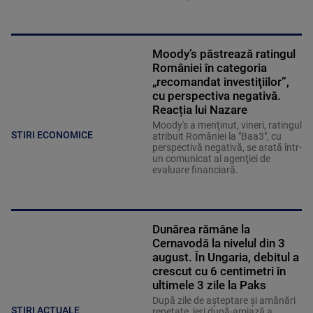
Moody’s păstrează ratingul
României în categoria
„recomandat investiţiilor”,
cu perspectiva negativă.
Reacția lui Nazare
Moody's a menţinut, vineri, ratingul
STIRI ECONOMICE
atribuit României la "Baa3", cu
perspectivă negativă, se arată într-
un comunicat al agenţiei de
evaluare financiară.
Dunărea rămâne la
Cernavodă la nivelul din 3
august. În Ungaria, debitul a
crescut cu 6 centimetri în
ultimele 3 zile la Paks
După zile de așteptare și amânări
ȘTIRI ACTUALE
repetate, ieri după-amiază a