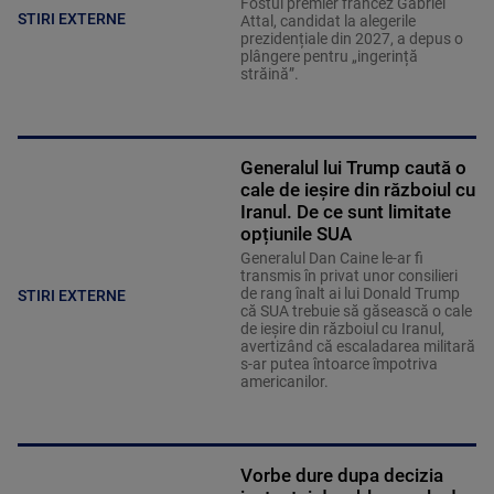
Fostul premier francez Gabriel
STIRI EXTERNE
Attal, candidat la alegerile
prezidențiale din 2027, a depus o
plângere pentru „ingerință
străină”.
Generalul lui Trump caută o
cale de ieșire din războiul cu
Iranul. De ce sunt limitate
opțiunile SUA
Generalul Dan Caine le-ar fi
transmis în privat unor consilieri
de rang înalt ai lui Donald Trump
STIRI EXTERNE
că SUA trebuie să găsească o cale
de ieșire din războiul cu Iranul,
avertizând că escaladarea militară
s-ar putea întoarce împotriva
americanilor.
Vorbe dure dupa decizia