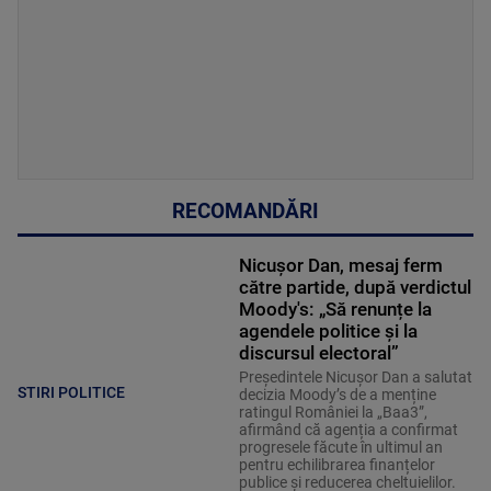
RECOMANDĂRI
Nicușor Dan, mesaj ferm
către partide, după verdictul
Moody's: „Să renunțe la
agendele politice şi la
discursul electoral”
Președintele Nicușor Dan a salutat
STIRI POLITICE
decizia Moody’s de a menține
ratingul României la „Baa3”,
afirmând că agenția a confirmat
progresele făcute în ultimul an
pentru echilibrarea finanțelor
publice și reducerea cheltuielilor.