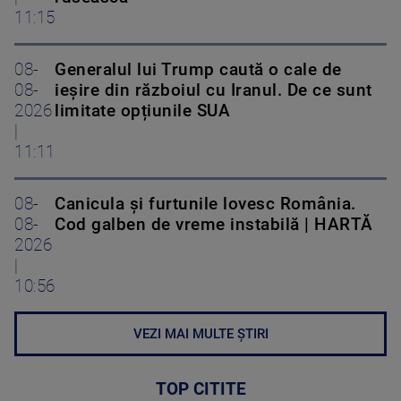
11:15
08-
Generalul lui Trump caută o cale de
08-
ieșire din războiul cu Iranul. De ce sunt
2026
limitate opțiunile SUA
|
11:11
08-
Canicula și furtunile lovesc România.
08-
Cod galben de vreme instabilă | HARTĂ
2026
|
10:56
VEZI MAI MULTE ȘTIRI
TOP CITITE