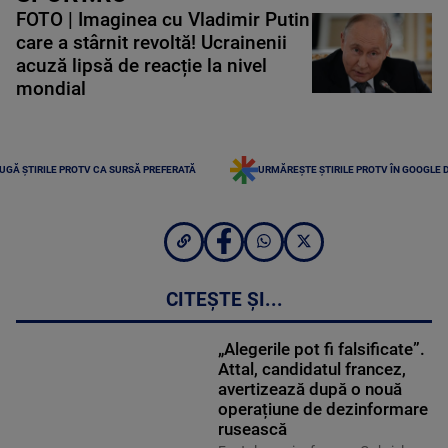
FOTO | Imaginea cu Vladimir Putin
care a stârnit revoltă! Ucrainenii
acuză lipsă de reacție la nivel
mondial
UGĂ ȘTIRILE PROTV CA SURSĂ PREFERATĂ
URMĂREȘTE ȘTIRILE PROTV ÎN GOOGLE 
CITEȘTE ȘI...
„Alegerile pot fi falsificate”.
Attal, candidatul francez,
avertizează după o nouă
operațiune de dezinformare
rusească