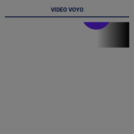
VIDEO VOYO
Stirile PRO TV
Stirile PRO
TV # 19.00 -
07 August
2026
MAI
MULTE
DETALII