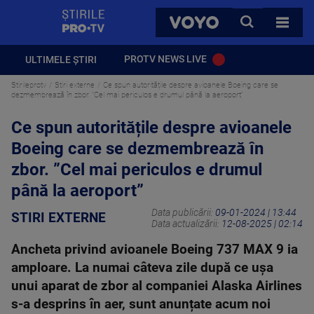
StirilePROTV
CAUTA
VOYO
TOATE 
PROTV NEWS LIVE
ULTIMELE ȘTIRI
Stirileprotv
Stiri externe
Ce spun autoritățile despre avioanele Boeing care se
dezmembrează în zbor. ”Cel mai periculos e drumul până la aeroport”
Ce spun autoritățile despre avioanele
Boeing care se dezmembrează în
zbor. ”Cel mai periculos e drumul
până la aeroport”
Data publicării:
09-01-2024 | 13:44
STIRI EXTERNE
Data actualizării:
12-08-2025 | 02:14
Ancheta privind avioanele Boeing 737 MAX 9 ia
amploare. La numai câteva zile după ce ușa
unui aparat de zbor al companiei Alaska Airlines
s-a desprins în aer, sunt anunțate acum noi