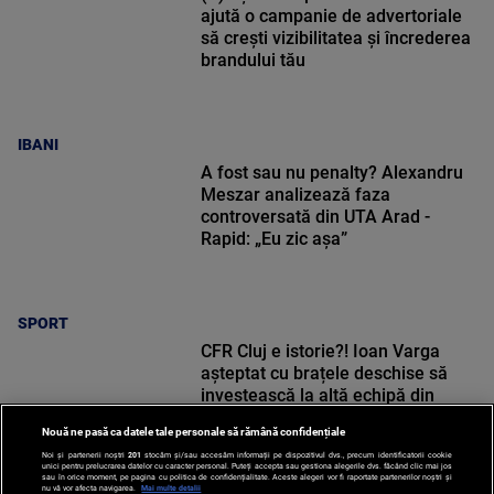
ajută o campanie de advertoriale
să crești vizibilitatea și încrederea
brandului tău
IBANI
A fost sau nu penalty? Alexandru
Meszar analizează faza
controversată din UTA Arad -
Rapid: „Eu zic așa”
SPORT
CFR Cluj e istorie?! Ioan Varga
așteptat cu brațele deschise să
investească la altă echipă din
Superliga
Nouă ne pasă ca datele tale personale să rămână confidențiale
Noi și partenerii noștri
201
stocăm și/sau accesăm informații pe dispozitivul dvs., precum identificatorii cookie
unici pentru prelucrarea datelor cu caracter personal. Puteți accepta sau gestiona alegerile dvs. făcând clic mai jos
sau în orice moment, pe pagina cu politica de confidențialitate. Aceste alegeri vor fi raportate partenerilor noștri și
nu vă vor afecta navigarea.
Mai multe detalii