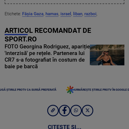
Etichete:
Fâșia Gaza
,
hamas
,
israel
,
liban
,
razboi
,
ARTICOL RECOMANDAT DE
SPORT.RO
FOTO Georgina Rodriguez, apariție
'interzisă' pe rețele. Partenera lui
CR7 s-a fotografiat în costum de
baie pe barcă
UGĂ ȘTIRILE PROTV CA SURSĂ PREFERATĂ
URMĂREȘTE ȘTIRILE PROTV ÎN GOOGLE 
CITEȘTE ȘI...