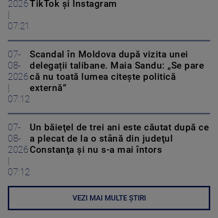
2026
TikTok și Instagram
|
07:21
07-
Scandal în Moldova după vizita unei
08-
delegații talibane. Maia Sandu: „Se pare
2026
că nu toată lumea citește politică
|
externă”
07:12
07-
Un băieţel de trei ani este căutat după ce
08-
a plecat de la o stână din judeţul
2026
Constanţa şi nu s-a mai întors
|
07:12
VEZI MAI MULTE ȘTIRI