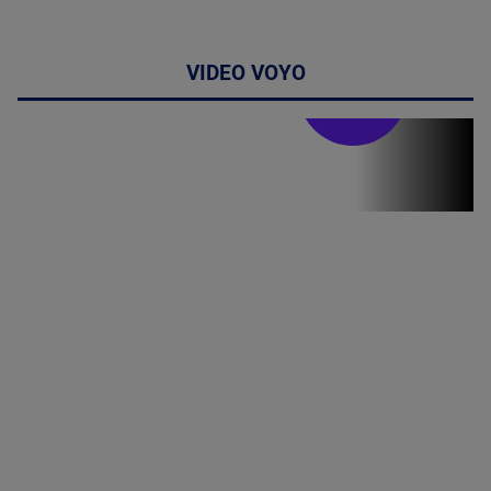
VIDEO VOYO
Stirile PRO TV
Stirile PRO
TV # 19.00 -
06 August
2026
MAI
MULTE