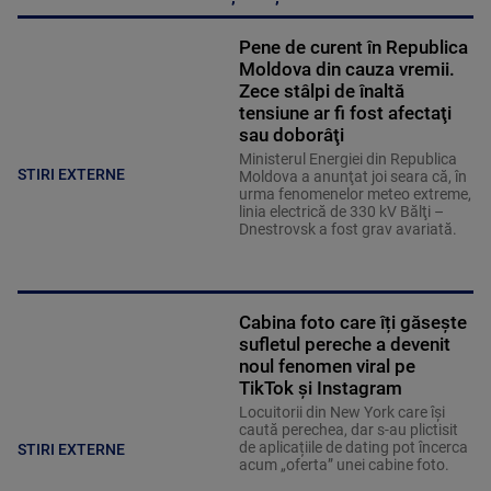
Pene de curent în Republica
Moldova din cauza vremii.
Zece stâlpi de înaltă
tensiune ar fi fost afectaţi
sau doborâţi
Ministerul Energiei din Republica
STIRI EXTERNE
Moldova a anunţat joi seara că, în
urma fenomenelor meteo extreme,
linia electrică de 330 kV Bălţi –
Dnestrovsk a fost grav avariată.
Cabina foto care îți găsește
sufletul pereche a devenit
noul fenomen viral pe
TikTok și Instagram
Locuitorii din New York care își
caută perechea, dar s-au plictisit
de aplicațiile de dating pot încerca
STIRI EXTERNE
acum „oferta” unei cabine foto.