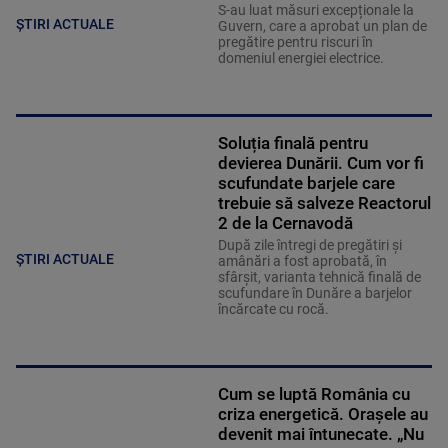
S-au luat măsuri excepționale la
ȘTIRI ACTUALE
Guvern, care a aprobat un plan de
pregătire pentru riscuri în
domeniul energiei electrice.
Soluția finală pentru
devierea Dunării. Cum vor fi
scufundate barjele care
trebuie să salveze Reactorul
2 de la Cernavodă
După zile întregi de pregătiri și
ȘTIRI ACTUALE
amânări a fost aprobată, în
sfârșit, varianta tehnică finală de
scufundare în Dunăre a barjelor
încărcate cu rocă.
Cum se luptă România cu
criza energetică. Orașele au
devenit mai întunecate. „Nu