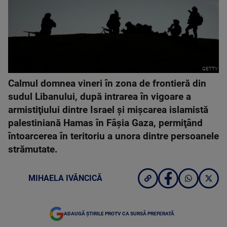
GETTY
Calmul domnea vineri în zona de frontieră din
sudul Libanului, după intrarea în vigoare a
armistiţiului dintre Israel şi mişcarea islamistă
palestiniană Hamas în Fâşia Gaza, permiţând
întoarcerea în teritoriu a unora dintre persoanele
strămutate.
MIHAELA IVĂNCICĂ
ADAUGĂ ȘTIRILE PROTV CA SURSĂ PREFERATĂ