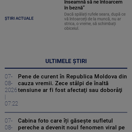
înseamnă să ne întoarcem
în beznă”
Dacă spălați rufele seara, după ce
ȘTIRI ACTUALE
vă întoarceți de la muncă, nu ar
strica, o vreme, să schimbați
obiceiul.
ULTIMELE ȘTIRI
07-
Pene de curent în Republica Moldova din
08-
cauza vremii. Zece stâlpi de înaltă
2026
tensiune ar fi fost afectaţi sau doborâţi
|
07:22
07-
Cabina foto care îți găsește sufletul
08-
pereche a devenit noul fenomen viral pe