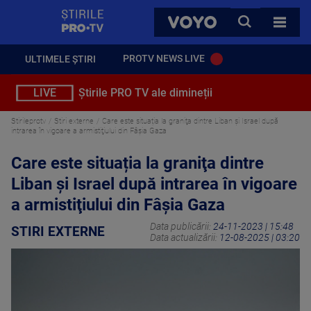
StirilePROTV
CAUTA
VOYO
TOATE 
PROTV NEWS LIVE
ULTIMELE ȘTIRI
LIVE
Știrile PRO TV ale dimineții
Stirileprotv
Stiri externe
Care este situația la graniţa dintre Liban şi Israel după
intrarea în vigoare a armistiţiului din Fâşia Gaza
Care este situația la graniţa dintre
Liban şi Israel după intrarea în vigoare
a armistiţiului din Fâşia Gaza
Data publicării:
24-11-2023 | 15:48
STIRI EXTERNE
Data actualizării:
12-08-2025 | 03:20