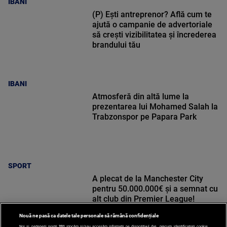
IBANI
(P) Ești antreprenor? Află cum te
ajută o campanie de advertoriale
să crești vizibilitatea și încrederea
brandului tău
IBANI
Atmosferă din altă lume la
prezentarea lui Mohamed Salah la
Trabzonspor pe Papara Park
SPORT
A plecat de la Manchester City
pentru 50.000.000€ și a semnat cu
alt club din Premier League!
Nouă ne pasă ca datele tale personale să rămână confidențiale
Noi și partenerii noștri
201
stocăm și/sau accesăm informații pe dispozitivul dvs., precum identificatorii cookie