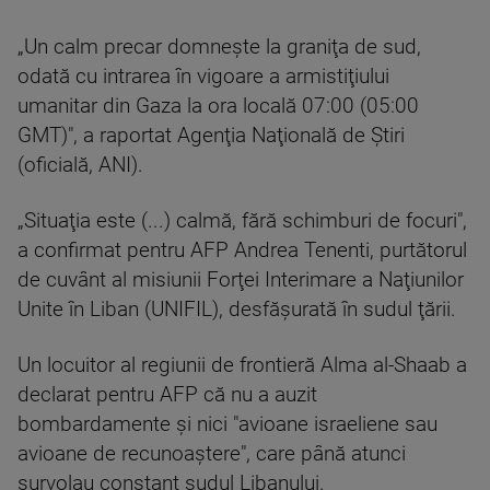
„Un calm precar domneşte la graniţa de sud,
odată cu intrarea în vigoare a armistiţiului
umanitar din Gaza la ora locală 07:00 (05:00
GMT)", a raportat Agenţia Naţională de Ştiri
(oficială, ANI).
„Situaţia este (...) calmă, fără schimburi de focuri",
a confirmat pentru AFP Andrea Tenenti, purtătorul
de cuvânt al misiunii Forţei Interimare a Naţiunilor
Unite în Liban (UNIFIL), desfăşurată în sudul ţării.
Un locuitor al regiunii de frontieră Alma al-Shaab a
declarat pentru AFP că nu a auzit
bombardamente şi nici "avioane israeliene sau
avioane de recunoaştere", care până atunci
survolau constant sudul Libanului.