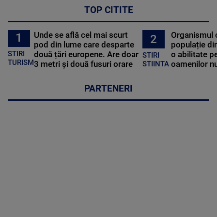
TOP CITITE
Unde se află cel mai scurt
Organismul 
1
2
pod din lume care desparte
populație di
STIRI
două țări europene. Are doar
o abilitate p
STIRI
TURISM
3 metri și două fusuri orare
oamenilor nu
STIINTA
PARTENERI