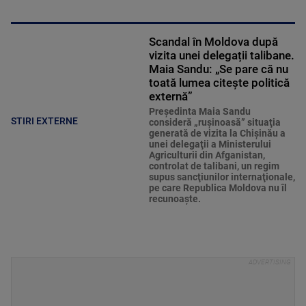
Scandal în Moldova după
vizita unei delegații talibane.
Maia Sandu: „Se pare că nu
toată lumea citește politică
externă”
Preşedinta Maia Sandu
STIRI EXTERNE
consideră „ruşinoasă” situaţia
generată de vizita la Chişinău a
unei delegaţii a Ministerului
Agriculturii din Afganistan,
controlat de talibani, un regim
supus sancţiunilor internaţionale,
pe care Republica Moldova nu îl
recunoaşte.