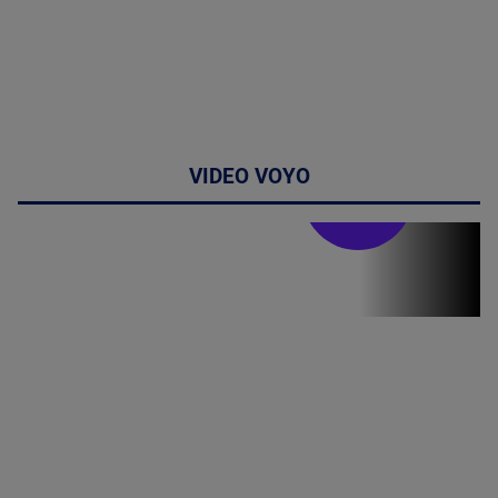
VIDEO VOYO
Stirile PRO TV
Stirile PRO
TV # 19.00 -
07 August