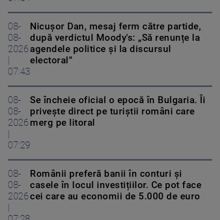
08-
Nicușor Dan, mesaj ferm către partide,
08-
după verdictul Moody's: „Să renunțe la
2026
agendele politice şi la discursul
|
electoral”
07:43
08-
Se încheie oficial o epocă în Bulgaria. Îi
08-
privește direct pe turiștii români care
2026
merg pe litoral
|
07:29
08-
Românii preferă banii în conturi și
08-
casele în locul investițiilor. Ce pot face
2026
cei care au economii de 5.000 de euro
|
07:28