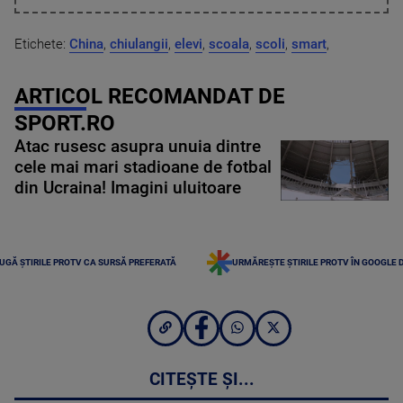
Etichete:
China
,
chiulangii
,
elevi
,
scoala
,
scoli
,
smart
,
ARTICOL RECOMANDAT DE
SPORT.RO
Atac rusesc asupra unuia dintre
cele mai mari stadioane de fotbal
din Ucraina! Imagini uluitoare
UGĂ ȘTIRILE PROTV CA SURSĂ PREFERATĂ
URMĂREȘTE ȘTIRILE PROTV ÎN GOOGLE 
CITEȘTE ȘI...