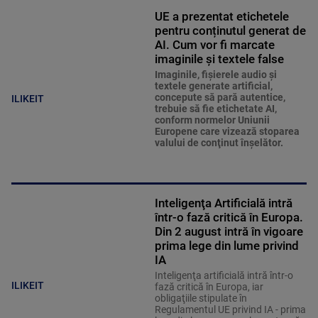
UE a prezentat etichetele
pentru conținutul generat de
AI. Cum vor fi marcate
imaginile și textele false
Imaginile, fişierele audio şi
textele generate artificial,
concepute să pară autentice,
ILIKEIT
trebuie să fie etichetate AI,
conform normelor Uniunii
Europene care vizează stoparea
valului de conţinut înşelător.
Inteligenţa Artificială intră
într-o fază critică în Europa.
Din 2 august intră în vigoare
prima lege din lume privind
IA
Inteligenţa artificială intră într-o
ILIKEIT
fază critică în Europa, iar
obligaţiile stipulate în
Regulamentul UE privind IA - prima