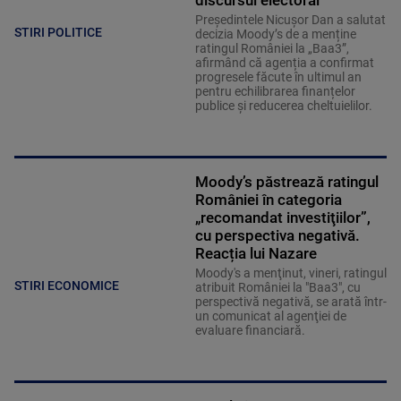
discursul electoral”
Președintele Nicușor Dan a salutat
STIRI POLITICE
decizia Moody’s de a menține
ratingul României la „Baa3”,
afirmând că agenția a confirmat
progresele făcute în ultimul an
pentru echilibrarea finanțelor
publice și reducerea cheltuielilor.
Moody’s păstrează ratingul
României în categoria
„recomandat investiţiilor”,
cu perspectiva negativă.
Reacția lui Nazare
Moody's a menţinut, vineri, ratingul
STIRI ECONOMICE
atribuit României la "Baa3", cu
perspectivă negativă, se arată într-
un comunicat al agenţiei de
evaluare financiară.