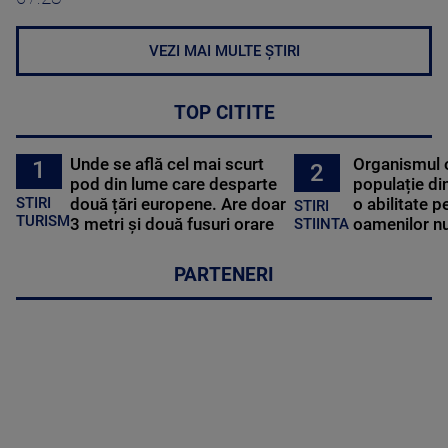
VEZI MAI MULTE ȘTIRI
TOP CITITE
Unde se află cel mai scurt
Organismul 
1
2
pod din lume care desparte
populație di
STIRI
două țări europene. Are doar
o abilitate p
STIRI
TURISM
3 metri și două fusuri orare
oamenilor nu
STIINTA
PARTENERI