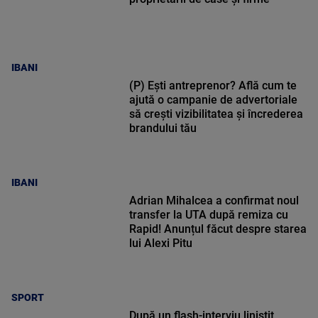
IBANI
(P) Ești antreprenor? Află cum te
ajută o campanie de advertoriale
să crești vizibilitatea și încrederea
brandului tău
IBANI
Adrian Mihalcea a confirmat noul
transfer la UTA după remiza cu
Rapid! Anunțul făcut despre starea
lui Alexi Pitu
SPORT
După un flash-interviu liniștit,