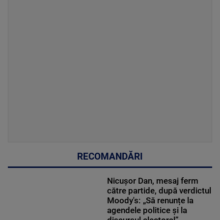
RECOMANDĂRI
Nicușor Dan, mesaj ferm
către partide, după verdictul
Moody's: „Să renunțe la
agendele politice şi la