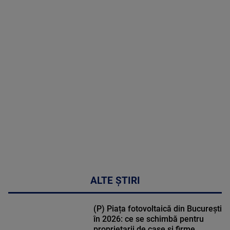
2026
MAI
MULTE
DETALII
48:24
ALTE ȘTIRI
(P) Piața fotovoltaică din București
în 2026: ce se schimbă pentru
proprietarii de case și firme