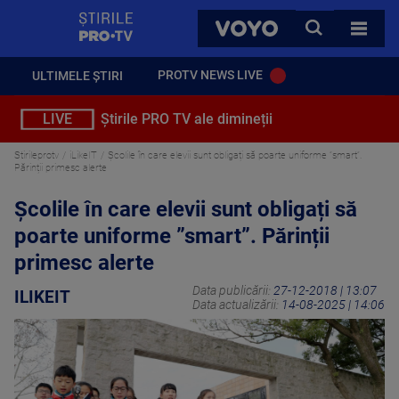
StirilePROTV
CAUTA
VOYO
TOATE 
PROTV NEWS LIVE
ULTIMELE ȘTIRI
LIVE
Știrile PRO TV ale dimineții
Stirileprotv
iLikeIT
Școlile în care elevii sunt obligați să poarte uniforme ”smart”.
Părinții primesc alerte
Școlile în care elevii sunt obligați să
poarte uniforme ”smart”. Părinții
primesc alerte
Data publicării:
27-12-2018 | 13:07
ILIKEIT
Data actualizării:
14-08-2025 | 14:06