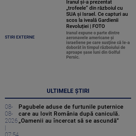
Iranul și-a prezentat
„trofeele” din războiul cu
SUA și Israel. Ce capturi au
scos la iveală Gardienii
Revoluției | FOTO
Iranul expune o parte dintre
STIRI EXTERNE
aeronavele americane şi
israeliene pe care susţine că le-a
doborât în timpul războiului de
aproape şase luni din Golful
Persic.
ULTIMELE ȘTIRI
08-
Pagubele aduse de furtunile puternice
08-
care au lovit România după caniculă.
2026
„Oamenii au încercat să se ascundă”
|
07:54