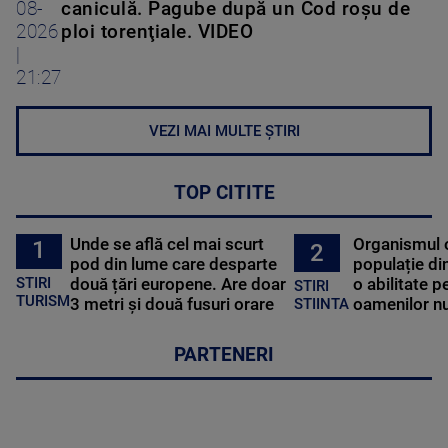
08-
caniculă. Pagube după un Cod roşu de
2026
ploi torenţiale. VIDEO
|
21:27
VEZI MAI MULTE ȘTIRI
TOP CITITE
Unde se află cel mai scurt
Organismul 
1
2
pod din lume care desparte
populație di
STIRI
două țări europene. Are doar
o abilitate p
STIRI
TURISM
3 metri și două fusuri orare
oamenilor nu
STIINTA
PARTENERI