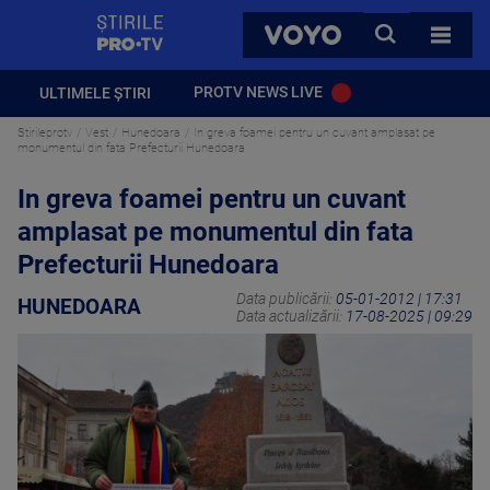
StirilePROTV
CAUTA
VOYO
TOATE 
PROTV NEWS LIVE
ULTIMELE ȘTIRI
Stirileprotv
Vest
Hunedoara
In greva foamei pentru un cuvant amplasat pe
monumentul din fata Prefecturii Hunedoara
In greva foamei pentru un cuvant
amplasat pe monumentul din fata
Prefecturii Hunedoara
Data publicării:
05-01-2012 | 17:31
HUNEDOARA
Data actualizării:
17-08-2025 | 09:29