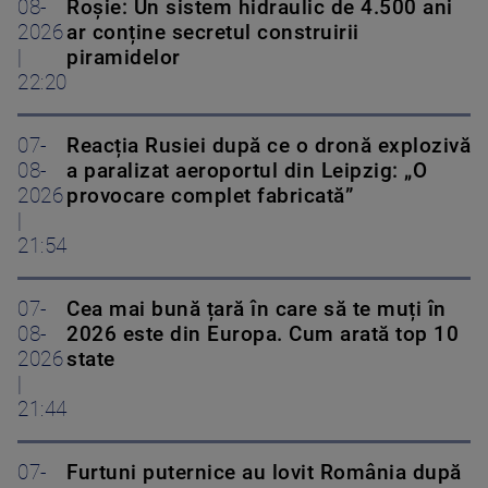
08-
Roșie: Un sistem hidraulic de 4.500 ani
2026
ar conține secretul construirii
|
piramidelor
22:20
07-
Reacția Rusiei după ce o dronă explozivă
08-
a paralizat aeroportul din Leipzig: „O
2026
provocare complet fabricată”
|
21:54
07-
Cea mai bună țară în care să te muți în
08-
2026 este din Europa. Cum arată top 10
2026
state
|
21:44
07-
Furtuni puternice au lovit România după