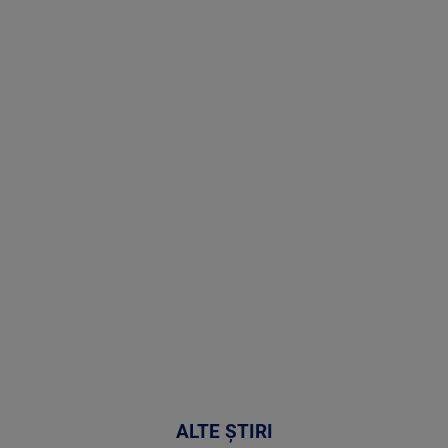
Stirile PRO
TV # 19.00 -
07 August
2026
MAI
MULTE
DETALII
48:24
ALTE ȘTIRI