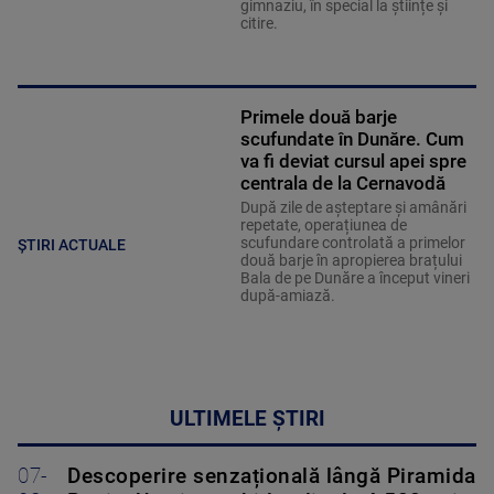
gimnaziu, în special la științe și
citire.
Primele două barje
scufundate în Dunăre. Cum
va fi deviat cursul apei spre
centrala de la Cernavodă
După zile de așteptare și amânări
repetate, operațiunea de
scufundare controlată a primelor
ȘTIRI ACTUALE
două barje în apropierea brațului
Bala de pe Dunăre a început vineri
după-amiază.
ULTIMELE ȘTIRI
07-
Descoperire senzațională lângă Piramida