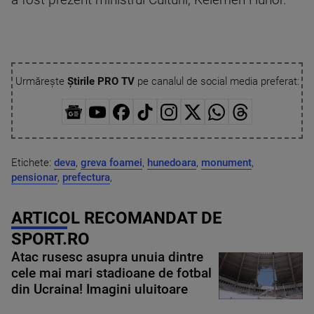
a fost prezent ministrul Culturii, Kelemen Hunor.
Urmărește
Știrile PRO TV
pe canalul de social media preferat:
Etichete:
deva
,
greva foamei
,
hunedoara
,
monument
,
pensionar
,
prefectura
,
ARTICOL RECOMANDAT DE
SPORT.RO
Atac rusesc asupra unuia dintre
cele mai mari stadioane de fotbal
din Ucraina! Imagini uluitoare