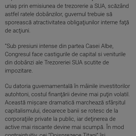
uriaş prin emisiunea de trezorerie a SUA, scăzând
astfel ratele dobânzilor, guvernul trebuie să
sporească atractivitatea obligaţiunilor interne faţă
de acţiuni.
”Sub presiuni intense din partea Casei Albe,
Congresul face castigurile de capital si veniturile
din dobânzi ale Trezoreriei SUA scutite de
impozitare.
Cu datoria guvernamentală în mâinile investitorilor
autohtoni, costul finanţării devine mai puţin volatil.
Această mişcare dramatică marchează sfârşitul
capitalismului, deoarece banii se rotesc de la
corporaţiile private la public, iar deţinerea de
active mai riscante devine mai scumpă. În mod
contraintuitiv, cei ”Doisprezece Titani” îşi