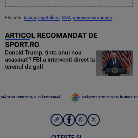
Etichete:
banca
,
capitalism
,
SUA
,
uniunea europeana
,
ARTICOL RECOMANDAT DE
SPORT.RO
Donald Trump, ținta unui nou
asasinat!? FBI a intervenit direct la
terenul de golf
UGĂ ȘTIRILE PROTV CA SURSĂ PREFERATĂ
URMĂREȘTE ȘTIRILE PROTV ÎN GOOGLE 
CITEȘTE ȘI...