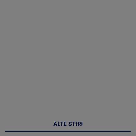
TV # 19.00 -
05 August
2026
MAI
MULTE
DETALII
50:27
ALTE ȘTIRI