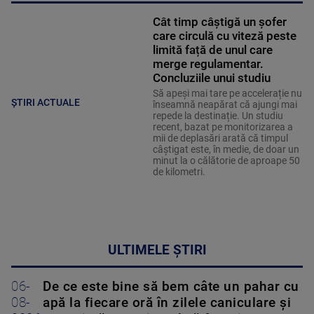
Cât timp câștigă un șofer
care circulă cu viteză peste
limită față de unul care
merge regulamentar.
Concluziile unui studiu
Să apeși mai tare pe accelerație nu
ȘTIRI ACTUALE
înseamnă neapărat că ajungi mai
repede la destinație. Un studiu
recent, bazat pe monitorizarea a
mii de deplasări arată că timpul
câștigat este, în medie, de doar un
minut la o călătorie de aproape 50
de kilometri.
ULTIMELE ȘTIRI
06-
De ce este bine să bem câte un pahar cu
08-
apă la fiecare oră în zilele caniculare și