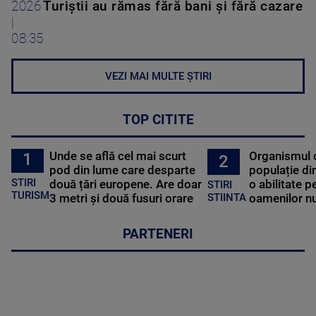
2026
Turiștii au rămas fără bani și fără cazare
|
08:35
VEZI MAI MULTE ȘTIRI
TOP CITITE
Unde se află cel mai scurt
Organismul 
1
2
pod din lume care desparte
populație di
STIRI
două țări europene. Are doar
o abilitate p
STIRI
TURISM
3 metri și două fusuri orare
oamenilor nu
STIINTA
PARTENERI