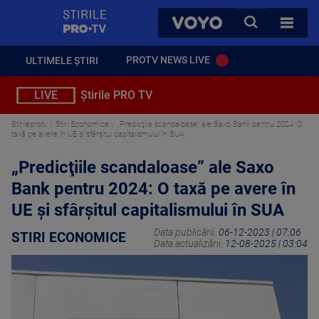
StirilePROTV
CAUTA
VOYO
TOATE 
PROTV NEWS LIVE
ULTIMELE ȘTIRI
LIVE
Știrile PRO TV
Stirileprotv
Stiri Economice
„Predicţiile scandaloase” ale Saxo Bank pentru 2024: O
taxă pe avere în UE şi sfârşitul capitalismului în SUA
„Predicţiile scandaloase” ale Saxo
Bank pentru 2024: O taxă pe avere în
UE şi sfârşitul capitalismului în SUA
Data publicării:
06-12-2023 | 07:06
STIRI ECONOMICE
Data actualizării:
12-08-2025 | 03:04