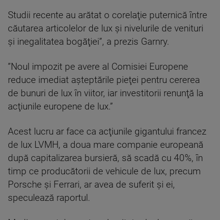
Studii recente au arătat o corelaţie puternică între
căutarea articolelor de lux şi nivelurile de venituri
şi inegalitatea bogăţiei”, a prezis Garnry.
”Noul impozit pe avere al Comisiei Europene
reduce imediat aşteptările pieţei pentru cererea
de bunuri de lux în viitor, iar investitorii renunţă la
acţiunile europene de lux.”
Acest lucru ar face ca acţiunile gigantului francez
de lux LVMH, a doua mare companie europeană
după capitalizarea bursieră, să scadă cu 40%, în
timp ce producătorii de vehicule de lux, precum
Porsche şi Ferrari, ar avea de suferit şi ei,
speculează raportul.