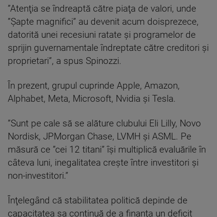
”Atenţia se îndreaptă către piaţa de valori, unde
”Şapte magnifici” au devenit acum doisprezece,
datorită unei recesiuni ratate şi programelor de
sprijin guvernamentale îndreptate către creditori şi
proprietari”, a spus Spinozzi.
În prezent, grupul cuprinde Apple, Amazon,
Alphabet, Meta, Microsoft, Nvidia şi Tesla.
”Sunt pe cale să se alăture clubului Eli Lilly, Novo
Nordisk, JPMorgan Chase, LVMH şi ASML. Pe
măsură ce ”cei 12 titani” îşi multiplică evaluările în
câteva luni, inegalitatea creşte între investitori şi
non-investitori.”
Înţelegând că stabilitatea politică depinde de
capacitatea sa continuă de a finanţa un deficit