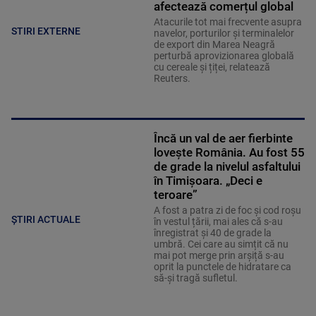
afectează comerțul global
Atacurile tot mai frecvente asupra
STIRI EXTERNE
navelor, porturilor și terminalelor
de export din Marea Neagră
perturbă aprovizionarea globală
cu cereale și țiței, relatează
Reuters.
Încă un val de aer fierbinte
lovește România. Au fost 55
de grade la nivelul asfaltului
în Timișoara. „Deci e
teroare”
A fost a patra zi de foc și cod roșu
ȘTIRI ACTUALE
în vestul țării, mai ales că s-au
înregistrat și 40 de grade la
umbră. Cei care au simțit că nu
mai pot merge prin arșiță s-au
oprit la punctele de hidratare ca
să-și tragă sufletul.