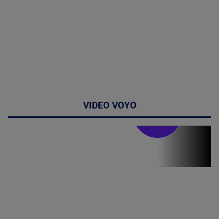
VIDEO VOYO
Stirile PRO TV
Stirile PRO