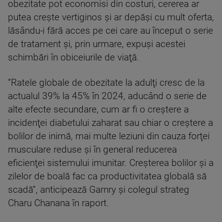
obezitate pot economisi din costuri, cererea ar
putea creşte vertiginos şi ar depăşi cu mult oferta,
lăsându-i fără acces pe cei care au început o serie
de tratament şi, prin urmare, expuşi acestei
schimbări în obiceiurile de viaţă.
”Ratele globale de obezitate la adulţi cresc de la
actualul 39% la 45% în 2024, aducând o serie de
alte efecte secundare, cum ar fi o creştere a
incidenţei diabetului zaharat sau chiar o creştere a
bolilor de inimă, mai multe leziuni din cauza forţei
musculare reduse şi în general reducerea
eficienţei sistemului imunitar. Creşterea bolilor şi a
zilelor de boală fac ca productivitatea globală să
scadă”, anticipează Garnry şi colegul strateg
Charu Chanana în raport.