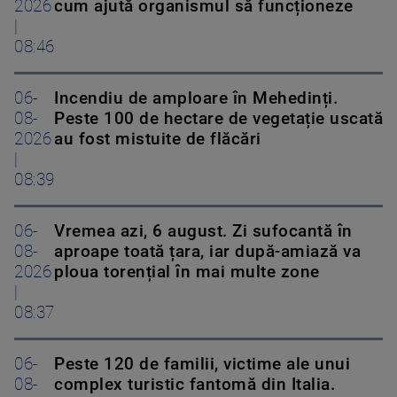
2026
cum ajută organismul să funcționeze
|
08:46
06-
Incendiu de amploare în Mehedinți.
08-
Peste 100 de hectare de vegetație uscată
2026
au fost mistuite de flăcări
|
08:39
06-
Vremea azi, 6 august. Zi sufocantă în
08-
aproape toată țara, iar după-amiază va
2026
ploua torențial în mai multe zone
|
08:37
06-
Peste 120 de familii, victime ale unui
08-
complex turistic fantomă din Italia.