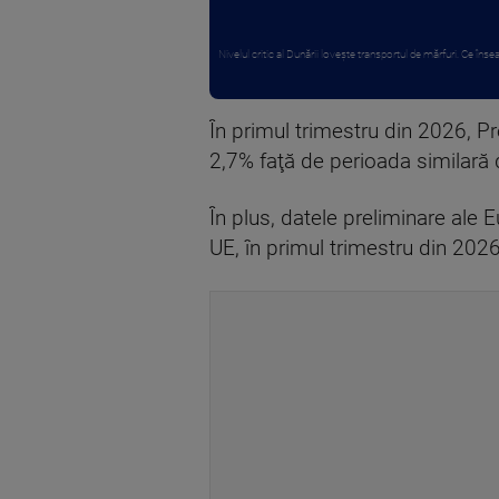
Nivelul critic al Dunării lovește transportul de mărfuri. Ce înse
În primul trimestru din 2026, Pr
2,7% faţă de perioada similară 
În plus, datele preliminare ale 
UE, în primul trimestru din 2026