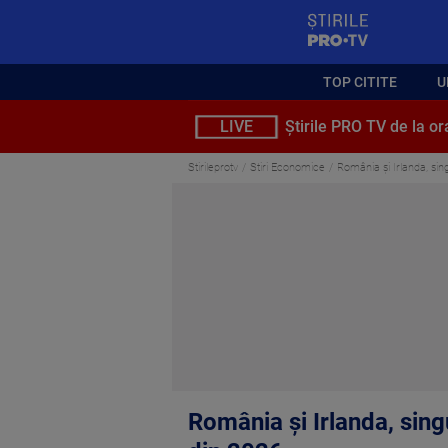
StirilePROTV
TOP CITITE
U
LIVE
Știrile PRO TV de la or
Stirileprotv
Stiri Economice
România şi Irlanda, sin
România şi Irlanda, sing