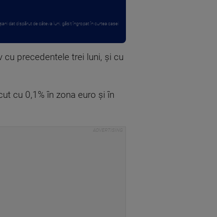
ani dat dispărut de câteva luni, găsit îngropat în curtea casei
cu precedentele trei luni, şi cu
cut cu 0,1% în zona euro şi în