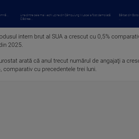
amnă ...
Una dintre cele mai vechi uzine din Câmpulung Muscel a fost demolată.
Bărbat din Botoș
Clădirea ...
...
odusul intern brut al SUA a crescut cu 0,5% comparativ 
din 2025.
Eurostat arată că anul trecut numărul de angajaţi a cres
, comparativ cu precedentele trei luni.