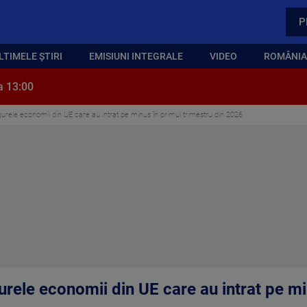
P
LTIMELE ȘTIRI
EMISIUNI INTEGRALE
VIDEO
ROMÂNIA,
a 13:00
gurele economii din UE care au intrat pe minus în primul trimestru din 2026
urele economii din UE care au intrat pe mi