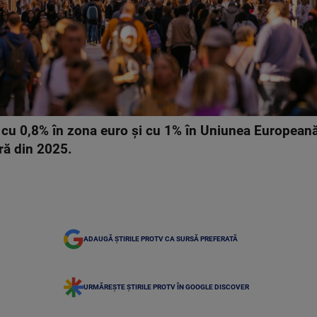
 cu 0,8% în zona euro şi cu 1% în Uniunea Europeană
ră din 2025.
ADAUGĂ ȘTIRILE PROTV CA SURSĂ PREFERATĂ
URMĂREȘTE ȘTIRILE PROTV ÎN GOOGLE DISCOVER