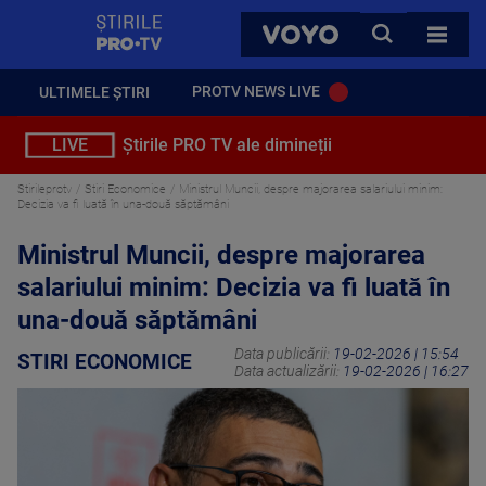
StirilePROTV
CAUTA
VOYO
TOATE 
PROTV NEWS LIVE
ULTIMELE ȘTIRI
LIVE
Știrile PRO TV ale dimineții
Stirileprotv
Stiri Economice
Ministrul Muncii, despre majorarea salariului minim:
Decizia va fi luată în una-două săptămâni
Ministrul Muncii, despre majorarea
salariului minim: Decizia va fi luată în
una-două săptămâni
Data publicării:
19-02-2026 | 15:54
STIRI ECONOMICE
Data actualizării:
19-02-2026 | 16:27