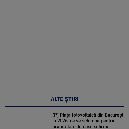
2026
MAI
MULTE
DETALII
30:33
ALTE ȘTIRI
(P) Piața fotovoltaică din București
în 2026: ce se schimbă pentru
proprietarii de case și firme