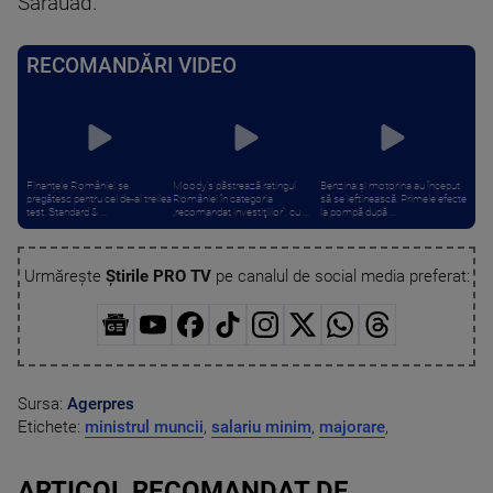
Sărăuad.
RECOMANDĂRI VIDEO
Finanțele României se
Moody’s păstrează ratingul
Benzina și motorina au început
pregătesc pentru cel de-al treilea
României în categoria
să se ieftinească. Primele efecte
test. Standard & ...
„recomandat investiţiilor”, cu ...
la pompă după ...
Urmărește
Știrile PRO TV
pe canalul de social media preferat:
Sursa:
Agerpres
Etichete:
ministrul muncii
,
salariu minim
,
majorare
,
ARTICOL RECOMANDAT DE