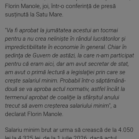
Florin Manole, joi, într-o conferință de presă
susținută la Satu Mare.
"
Va fi aprobat la jumătatea acestui an tocmai
pentru a nu crea nelinişte în rândul lucrătorilor şi
impredictibilitate în economie în general. Chiar în
şedinţa de Guvern de astăzi, la care n-am participat
pentru că eram aici, dar am avut secretar de stat,
am avut o primă lectură a legislaţiei prin care se
creşte salariul minim. Probabil într-o săptămână-
două se va aproba actul normativ, astfel încât la
termenul aprobat de coaliţie la sfârşitul anului
trecut să avem creşterea salariului minim
", a
declarat Florin Manole.
Salariu minim brut ar urma să crească de la 4.050
lei la 4.325 lei, de la 1 iulie 2026, dacă actul