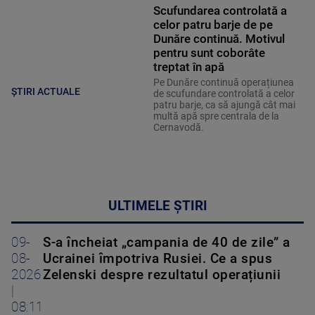
Scufundarea controlată a
celor patru barje de pe
Dunăre continuă. Motivul
pentru sunt coborâte
treptat în apă
Pe Dunăre continuă operațiunea
ȘTIRI ACTUALE
de scufundare controlată a celor
patru barje, ca să ajungă cât mai
multă apă spre centrala de la
Cernavodă.
ULTIMELE ȘTIRI
09-
S-a încheiat „campania de 40 de zile” a
08-
Ucrainei împotriva Rusiei. Ce a spus
2026
Zelenski despre rezultatul operațiunii
|
08:11