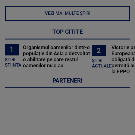
VEZI MAI MULTE ȘTIRI
TOP CITITE
Organismul oamenilor dintr-o
Victorie p
1
2
populație din Asia a dezvoltat
Europeană
o abilitate pe care restul
obligată d
STIRI
ȘTIRI
oamenilor nu o au
permită au
STIINTA
ACTUALE
la EPPO
PARTENERI