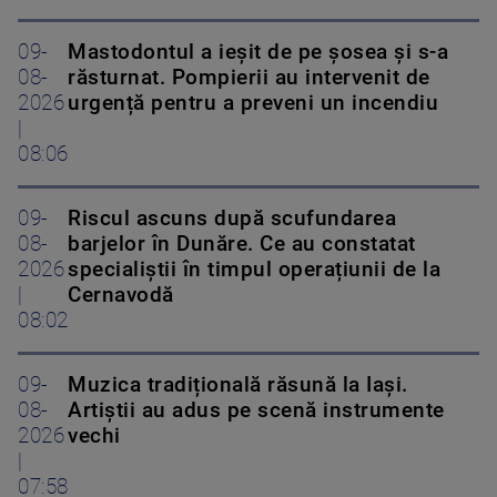
09-
Mastodontul a ieșit de pe șosea și s-a
08-
răsturnat. Pompierii au intervenit de
2026
urgență pentru a preveni un incendiu
|
08:06
09-
Riscul ascuns după scufundarea
08-
barjelor în Dunăre. Ce au constatat
2026
specialiștii în timpul operațiunii de la
|
Cernavodă
08:02
09-
Muzica tradițională răsună la Iași.
08-
Artiștii au adus pe scenă instrumente
2026
vechi
|
07:58