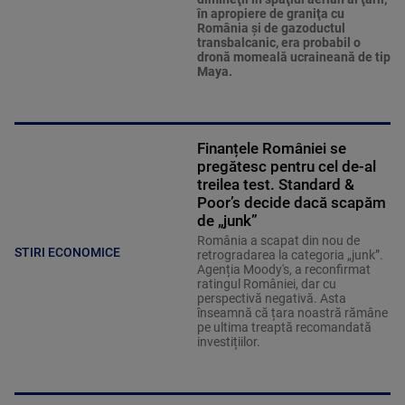
în apropiere de graniţa cu
România şi de gazoductul
transbalcanic, era probabil o
dronă momeală ucraineană de tip
Maya.
Finanțele României se
pregătesc pentru cel de-al
treilea test. Standard &
Poor’s decide dacă scapăm
de „junk”
România a scapat din nou de
STIRI ECONOMICE
retrogradarea la categoria „junk”.
Agenția Moody's, a reconfirmat
ratingul României, dar cu
perspectivă negativă. Asta
înseamnă că țara noastră rămâne
pe ultima treaptă recomandată
investițiilor.