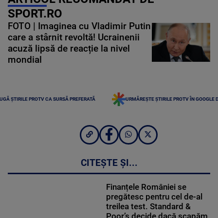
SPORT.RO
FOTO | Imaginea cu Vladimir Putin
care a stârnit revoltă! Ucrainenii
acuză lipsă de reacție la nivel
mondial
UGĂ ȘTIRILE PROTV CA SURSĂ PREFERATĂ
URMĂREȘTE ȘTIRILE PROTV ÎN GOOGLE 
CITEȘTE ȘI...
Finanțele României se
pregătesc pentru cel de-al
treilea test. Standard &
Poor’s decide dacă scapăm