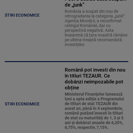
de „junk”
România a scapat din nou de
STIRI ECONOMICE
retrogradarea la categoria „junk”.
Agenția Moody's, a reconfirmat
ratingul României, dar cu
perspectivă negativă. Asta
înseamnă că țara noastră rămâne
pe ultima treaptă recomandată
investițiilor.
Românii pot investi din nou
în titluri TEZAUR. Ce
dobânzi neimpozabile pot
obține
Ministerul Finanţelor lansează
luni a opta ediţie a Programului
de titluri de stat TEZAUR din
STIRI ECONOMICE
acest an, până în 4 septembrie,
românii putând investi în titluri
de stat cu maturităţi de 1, 3 şi 5
ani şi dobânzi anuale de 6,20%,
6,75%, respectiv, 7,15%.