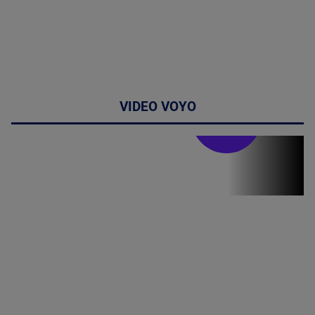
VIDEO VOYO
Stirile PRO TV
Stirile PRO
TV # 19.00 -
8 August