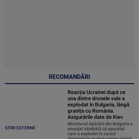
RECOMANDĂRI
Reacția Ucrainei după ce
una dintre dronele sale a
explodat în Bulgaria, lângă
granița cu România.
Asigurările date de Kiev
Ministerul Apărării din Bulgaria a
STIRI EXTERNE
anunţat sâmbătă că aparatul
care a explodat în cursul
dimineţii în spaţiul aerian al ţării,