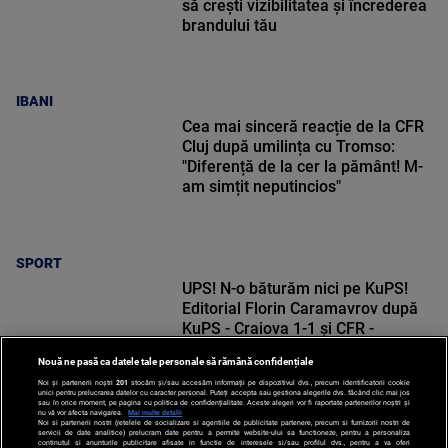
să crești vizibilitatea și încrederea
brandului tău
IBANI
Cea mai sinceră reacție de la CFR
Cluj după umilința cu Tromso:
"Diferență de la cer la pământ! M-
am simțit neputincios"
SPORT
UPS! N-o băturăm nici pe KuPS!
Editorial Florin Caramavrov după
KuPS - Craiova 1-1 și CFR -
Tromso 0-5
Nouă ne pasă ca datele tale personale să rămână confidențiale
Noi și partenerii noștri
201
stocăm și/sau accesăm informații pe dispozitivul dvs., precum identificatorii cookie
unici pentru prelucrarea datelor cu caracter personal. Puteți accepta sau gestiona alegerile dvs. făcând clic mai jos
sau în orice moment, pe pagina cu politica de confidențialitate. Aceste alegeri vor fi raportate partenerilor noștri și
nu vă vor afecta navigarea.
Mai multe detalii
SPORT
Noi si partenerii nostri (retelele de socializare si agentiile de publicitate partenere, precum si furnizorii nostri de
servicii de date analitice) prelucram date pentru a permite website-ului sa functioneze, pentru a personaliza
continutul si anunturile publicitare afisate in functie de interesele si/sau profilul dvs., pentru a va oferi