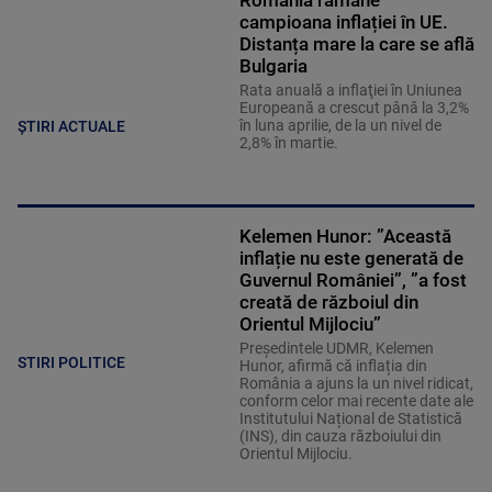
campioana inflației în UE.
Distanța mare la care se află
Bulgaria
Rata anuală a inflaţiei în Uniunea
Europeană a crescut până la 3,2%
în luna aprilie, de la un nivel de
ȘTIRI ACTUALE
2,8% în martie.
Kelemen Hunor: ”Această
inflație nu este generată de
Guvernul României”, ”a fost
creată de războiul din
Orientul Mijlociu”
Președintele UDMR, Kelemen
STIRI POLITICE
Hunor, afirmă că inflația din
România a ajuns la un nivel ridicat,
conform celor mai recente date ale
Institutului Național de Statistică
(INS), din cauza războiului din
Orientul Mijlociu.