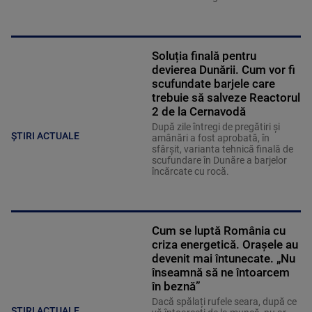
Soluția finală pentru
devierea Dunării. Cum vor fi
scufundate barjele care
trebuie să salveze Reactorul
2 de la Cernavodă
După zile întregi de pregătiri și
ȘTIRI ACTUALE
amânări a fost aprobată, în
sfârșit, varianta tehnică finală de
scufundare în Dunăre a barjelor
încărcate cu rocă.
Cum se luptă România cu
criza energetică. Orașele au
devenit mai întunecate. „Nu
înseamnă să ne întoarcem
în beznă”
Dacă spălați rufele seara, după ce
ȘTIRI ACTUALE