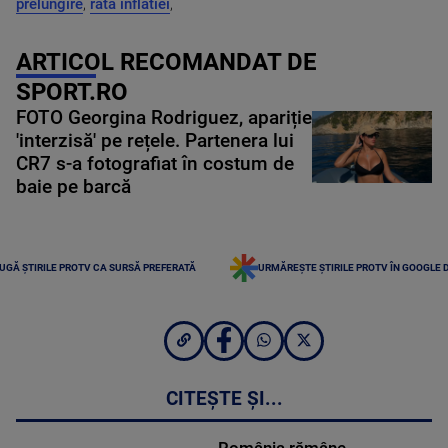
prelungire
,
rata inflatiei
,
ARTICOL RECOMANDAT DE
SPORT.RO
FOTO Georgina Rodriguez, apariție
'interzisă' pe rețele. Partenera lui
CR7 s-a fotografiat în costum de
baie pe barcă
UGĂ ȘTIRILE PROTV CA SURSĂ PREFERATĂ
URMĂREȘTE ȘTIRILE PROTV ÎN GOOGLE 
CITEȘTE ȘI...
România rămâne