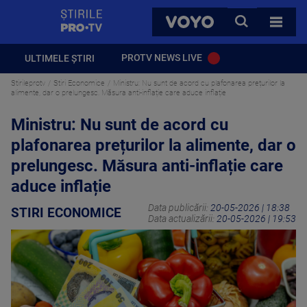
StirilePROTV
CAUTA
VOYO
TOATE 
PROTV NEWS LIVE
ULTIMELE ȘTIRI
Stirileprotv
Stiri Economice
Ministru: Nu sunt de acord cu plafonarea prețurilor la
alimente, dar o prelungesc. Măsura anti-inflație care aduce inflație
Ministru: Nu sunt de acord cu
plafonarea prețurilor la alimente, dar o
prelungesc. Măsura anti-inflație care
aduce inflație
Data publicării:
20-05-2026 | 18:38
STIRI ECONOMICE
Data actualizării:
20-05-2026 | 19:53