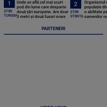
Unde se află cel mai scurt
Organismul 
1
2
pod din lume care desparte
populație di
STIRI
două țări europene. Are doar
o abilitate p
STIRI
TURISM
3 metri și două fusuri orare
oamenilor nu
STIINTA
PARTENERI