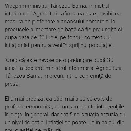
Viceprim-ministrul Tánczos Barna, ministrul
interimar al Agriculturii, afirmă că este posibil ca
măsura de plafonare a adaosului comercial la
produsele alimentare de bază să fie prelungită şi
după data de 30 iunie, pe fondul contextului
inflaţionist pentru a veni în sprijinul populaţiei.
"Cred că este nevoie de o prelungire după 30
iunie", a declarat ministrul interimar al Agriculturii,
Tánczos Barna, miercuri, într-o conferinţă de
presă.
El a mai precizat că ştie, mai ales că este de
profesie economist, că nu sunt dorite intervenţiile
în piaţă, în general, dar dat fiind situaţia actuală cu
un nivel ridicat al inflaţiei se poate lua în calcul din
nou o astfel de măsură.