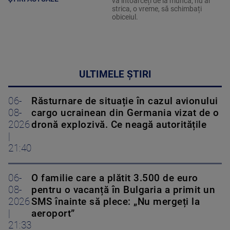
vă întoarceți de la muncă, nu ar
strica, o vreme, să schimbați
obiceiul.
ULTIMELE ȘTIRI
06-
Răsturnare de situație în cazul avionului
08-
cargo ucrainean din Germania vizat de o
2026
dronă explozivă. Ce neagă autoritățile
|
21:40
06-
O familie care a plătit 3.500 de euro
08-
pentru o vacanță în Bulgaria a primit un
2026
SMS înainte să plece: „Nu mergeți la
|
aeroport”
21:33