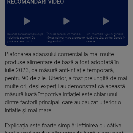
RECOMANDĂRI VIDEO
De unde au tăiat românii după
În ciuda secetei, România a
Ploi torențiale, vijelii și grindină,
valurile de scumpiri. De
rămas cel mai mare exportator
după o nouă zi de foc. Zonele în
jumătate de an pun tot ...
de grâu din UE. ...
care se ...
Plafonarea adaosului comercial la mai multe
produse alimentare de bază a fost adoptată în
iulie 2023, ca măsură anti-inflație temporară,
pentru 90 de zile. Ulterior, a fost prelungită de mai
multe ori, deși experții au demonstrat că această
măsură luată împotriva inflației este chiar unul
dintre factorii principali care au cauzat ulterior o
inflație și mai mare.
Explicația este foarte simplă: ieftinirea cu câțiva