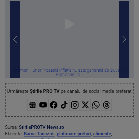
Kelemen Hunor: ”Această inflație nu este generată de Guvernul
De u
României”, ”a ...
Urmărește
Știrile PRO TV
pe canalul de social media preferat:
Sursa:
StirilePROTV
News.ro
Etichete:
Barna Tanczos
,
plafonare preturi
,
alimente
,