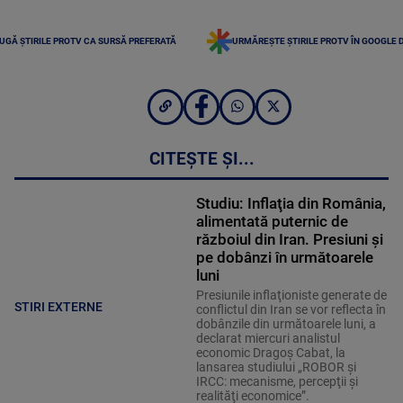
UGĂ ȘTIRILE PROTV CA SURSĂ PREFERATĂ
URMĂREȘTE ȘTIRILE PROTV ÎN GOOGLE 
CITEȘTE ȘI...
Studiu: Inflaţia din România,
alimentată puternic de
războiul din Iran. Presiuni şi
pe dobânzi în următoarele
luni
Presiunile inflaţioniste generate de
STIRI EXTERNE
conflictul din Iran se vor reflecta în
dobânzile din următoarele luni, a
declarat miercuri analistul
economic Dragoş Cabat, la
lansarea studiului „ROBOR şi
IRCC: mecanisme, percepţii şi
realităţi economice”.