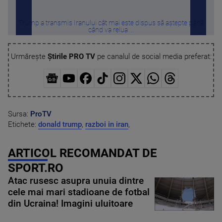
Trump a transmis Iranului cât mai este dispus să aștepte până
Tru
când va relua ...
Urmărește
Știrile PRO TV
pe canalul de social media preferat:
Sursa:
ProTV
Etichete:
donald trump
,
razboi in iran
,
ARTICOL RECOMANDAT DE
SPORT.RO
Atac rusesc asupra unuia dintre
cele mai mari stadioane de fotbal
din Ucraina! Imagini uluitoare