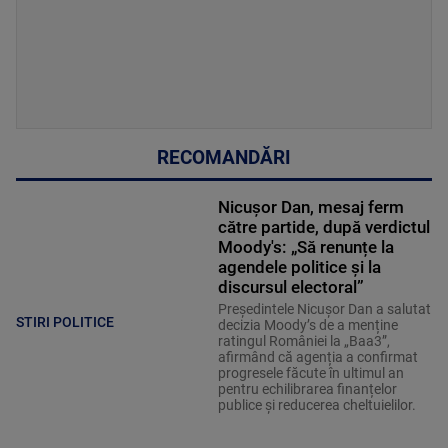
RECOMANDĂRI
Nicușor Dan, mesaj ferm
către partide, după verdictul
Moody's: „Să renunțe la
agendele politice şi la
discursul electoral”
Președintele Nicușor Dan a salutat
STIRI POLITICE
decizia Moody’s de a menține
ratingul României la „Baa3”,
afirmând că agenția a confirmat
progresele făcute în ultimul an
pentru echilibrarea finanțelor
publice și reducerea cheltuielilor.