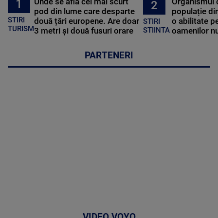
Unde se află cel mai scurt
Organismul 
1
2
pod din lume care desparte
populație di
STIRI
două țări europene. Are doar
o abilitate p
STIRI
TURISM
3 metri și două fusuri orare
oamenilor nu
STIINTA
PARTENERI
VIDEO VOYO