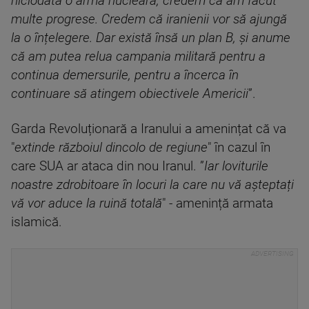
niciodată o armă nucleară, credem că am făcut
multe progrese. Credem că iranienii vor să ajungă
la o înțelegere. Dar există însă un plan B, și anume
că am putea relua campania militară pentru a
continua demersurile, pentru a încerca în
continuare să atingem obiectivele Americii
”.
Garda Revoluționară a Iranului a amenințat că va
"
extinde războiul dincolo de regiune
" în cazul în
care SUA ar ataca din nou Iranul. ”
Iar loviturile
noastre zdrobitoare în locuri la care nu vă așteptați
vă vor aduce la ruină totală
" - amenință armata
islamică.