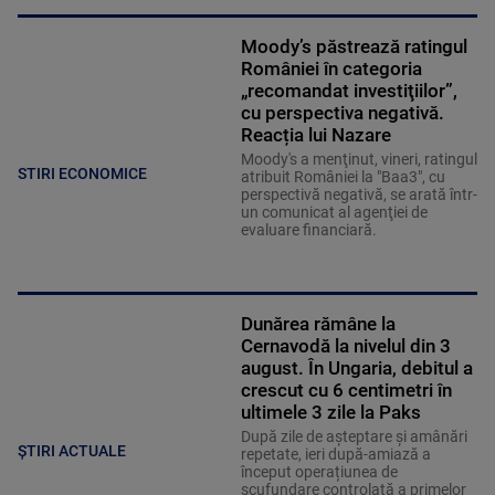
Moody’s păstrează ratingul
României în categoria
„recomandat investiţiilor”,
cu perspectiva negativă.
Reacția lui Nazare
Moody's a menţinut, vineri, ratingul
STIRI ECONOMICE
atribuit României la "Baa3", cu
perspectivă negativă, se arată într-
un comunicat al agenţiei de
evaluare financiară.
Dunărea rămâne la
Cernavodă la nivelul din 3
august. În Ungaria, debitul a
crescut cu 6 centimetri în
ultimele 3 zile la Paks
După zile de așteptare și amânări
ȘTIRI ACTUALE
repetate, ieri după-amiază a
început operațiunea de
scufundare controlată a primelor