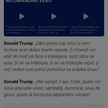
RECOMANDĂRI VIDEO
Trump a explicat de ce nu dă
Ce face Armata Română când
Meta a fost amendată cu alte
Ucrainei rachete pentru Patriot:
detectează drone la graniță.
567 de milioane de dolari în
Nici Pentagonul ...
Piloții de F-16 au 15 ...
SUA. Compania a fost ...
Donald Trump
: „
Dăm peste cap totul și vom
încheia acel război foarte repede. Ei (Iranul) vor
atât de mult să facă o înțelegere, sunt sătui de
asta. Și se va întâmpla, și se va întâmpla rapid, și
veți vedea cum prețul petrolului va scădea brusc
”.
Donald Trump
: „
Mai aștept 2 sau 3 zile, poate voi
relua atacurile vineri, sâmbătă, duminică, ceva de
genul, poate la începutul săptămânii viitoare
”.