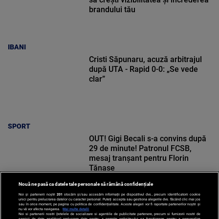
brandului tău
IBANI
Cristi Săpunaru, acuză arbitrajul
după UTA - Rapid 0-0: „Se vede
clar”
SPORT
OUT! Gigi Becali s-a convins după
29 de minute! Patronul FCSB,
mesaj tranșant pentru Florin
Tănase
Nouă ne pasă ca datele tale personale să rămână confidențiale
Noi și partenerii noștri
201
stocăm și/sau accesăm informații pe dispozitivul dvs., precum identificatorii cookie
unici pentru prelucrarea datelor cu caracter personal. Puteți accepta sau gestiona alegerile dvs. făcând clic mai jos
SPORT
sau în orice moment, pe pagina cu politica de confidențialitate. Aceste alegeri vor fi raportate partenerilor noștri și
nu vă vor afecta navigarea.
Mai multe detalii
Noi si partenerii nostri (retelele de socializare si agentiile de publicitate partenere, precum si furnizorii nostri de
servicii de date analitice) prelucram date pentru a permite website-ului sa functioneze, pentru a personaliza