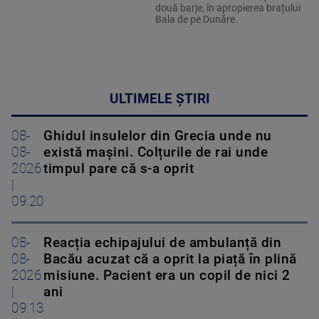
două barje, în apropierea brațului
Bala de pe Dunăre.
ULTIMELE ȘTIRI
08-
Ghidul insulelor din Grecia unde nu
08-
există mașini. Colțurile de rai unde
2026
timpul pare că s-a oprit
|
09:20
08-
Reacția echipajului de ambulanță din
08-
Bacău acuzat că a oprit la piață în plină
2026
misiune. Pacient era un copil de nici 2
|
ani
09:13