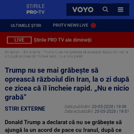
StirilePROTV
CAUTA
VOYO
TOATE 
PROTV NEWS LIVE
ULTIMELE ȘTIRI
LIVE
Știrile PRO TV ale dimineții
Stirileprotv
Stiri externe
Trump nu se mai grăbește să oprească războiul din Iran, la
o zi după ce zicea că îl încheie rapid. „Nu e nicio grabă”
Trump nu se mai grăbește să
oprească războiul din Iran, la o zi după
ce zicea că îl încheie rapid. „Nu e nicio
grabă”
Data publicării:
20-05-2026 | 19:36
STIRI EXTERNE
Data actualizării:
20-05-2026 | 19:51
Donald Trump a declarat că nu se grăbește să
ajungă la un acord de pace cu Iranul, după ce