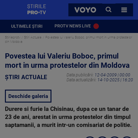
StirilePROTV
CAUTA
VOYO
TOATE 
PROTV NEWS LIVE
ULTIMELE ȘTIRI
Stirileprotv
Știri Actuale
Povestea lui Valeriu Boboc, primul mort in urma protestelor
din Moldova
Povestea lui Valeriu Boboc, primul
mort in urma protestelor din Moldova
Data publicării:
12-04-2009 | 00:00
ȘTIRI ACTUALE
Data actualizării:
14-10-2025 | 16:20
Deschide galeria
Durere si furie la Chisinau, dupa ce un tanar de
23 de ani, arestat in urma protestelor din timpul
saptamanii, a murit intr-un comisariat de politie.