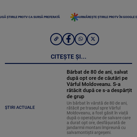
UGĂ ȘTIRILE PROTV CA SURSĂ PREFERATĂ
URMĂREȘTE ȘTIRILE PROTV ÎN GOOGLE 
CITEȘTE ȘI...
Bărbat de 80 de ani, salvat
după opt ore de căutări pe
Vârful Moldoveanu. S-a
rătăcit după ce s-a despărțit
de grup
Un bărbat în vârstă de 80 de ani,
ȘTIRI ACTUALE
rătăcit pe traseul spre Vârful
Moldoveanu, a fost găsit în viață
după o operațiune de salvare care
a durat opt ore, desfășurată de
jandarmii montani împreună cu
salvamontiștii argeșeni.