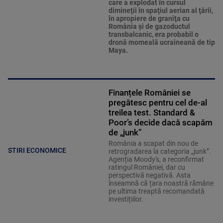
care a explodat în cursul
dimineţii în spaţiul aerian al ţării,
în apropiere de graniţa cu
România şi de gazoductul
transbalcanic, era probabil o
dronă momeală ucraineană de tip
Maya.
Finanțele României se
pregătesc pentru cel de-al
treilea test. Standard &
Poor’s decide dacă scapăm
de „junk”
România a scapat din nou de
STIRI ECONOMICE
retrogradarea la categoria „junk”.
Agenția Moody's, a reconfirmat
ratingul României, dar cu
perspectivă negativă. Asta
înseamnă că țara noastră rămâne
pe ultima treaptă recomandată
investițiilor.