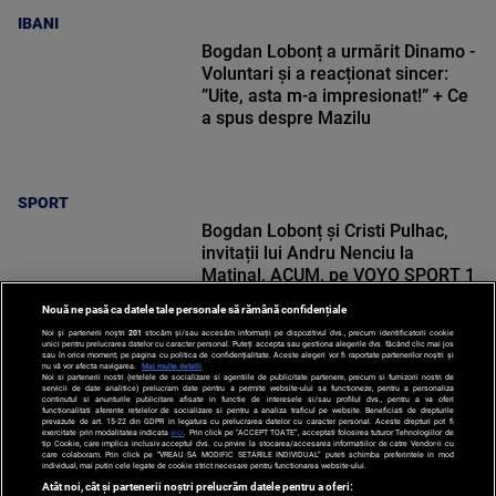
IBANI
Bogdan Lobonț a urmărit Dinamo -
Voluntari și a reacționat sincer:
”Uite, asta m-a impresionat!” + Ce
a spus despre Mazilu
SPORT
Bogdan Lobonț și Cristi Pulhac,
invitații lui Andru Nenciu la
Matinal, ACUM, pe VOYO SPORT 1
Nouă ne pasă ca datele tale personale să rămână confidențiale
Noi și partenerii noștri
201
stocăm și/sau accesăm informații pe dispozitivul dvs., precum identificatorii cookie
unici pentru prelucrarea datelor cu caracter personal. Puteți accepta sau gestiona alegerile dvs. făcând clic mai jos
sau în orice moment, pe pagina cu politica de confidențialitate. Aceste alegeri vor fi raportate partenerilor noștri și
nu vă vor afecta navigarea.
Mai multe detalii
Noi si partenerii nostri (retelele de socializare si agentiile de publicitate partenere, precum si furnizorii nostri de
SPORT
servicii de date analitice) prelucram date pentru a permite website-ului sa functioneze, pentru a personaliza
continutul si anunturile publicitare afisate in functie de interesele si/sau profilul dvs., pentru a va oferi
functionalitati aferente retelelor de socializare si pentru a analiza traficul pe website. Beneficiati de drepturile
prevazute de art. 15-22 din GDPR in legatura cu prelucrarea datelor cu caracter personal. Aceste drepturi pot fi
exercitate prin modalitatea indicata
aici
. Prin click pe “ACCEPT TOATE”, acceptati folosirea tuturor Tehnologiilor de
tip Cookie, care implica inclusiv acceptul dvs. cu privire la stocarea/accesarea informatiilor de catre Vendor-ii cu
care colaboram. Prin click pe “VREAU SA MODIFIC SETARILE INDIVIDUAL” puteti schimba preferintele in mod
individual, mai putin cele legate de cookie strict necesare pentru functionarea website-ului.
Atât noi, cât și partenerii noștri prelucrăm datele pentru a oferi: