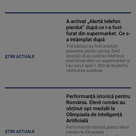
A activat „Alertă telefon
pierdut” după ce i-a fost
furat din supermarket. Ce s-
a întâmplat după
Trei bărbați au fost arestați
preventiv pentru șantaj, fiind
acuzați că au sustras telefonul
ȘTIRI ACTUALE
unei femei dintr-un supermarket și
i-au cerut apoi 1.500 de lei pentru
restituirea acestuia.
Performanță istorică pentru
România. Elevii români au
obținut opt medalii la
Olimpiada de Inteligență
Artificială
Performanță istorică pentru elevii
ȘTIRI ACTUALE
români la Olimpiada