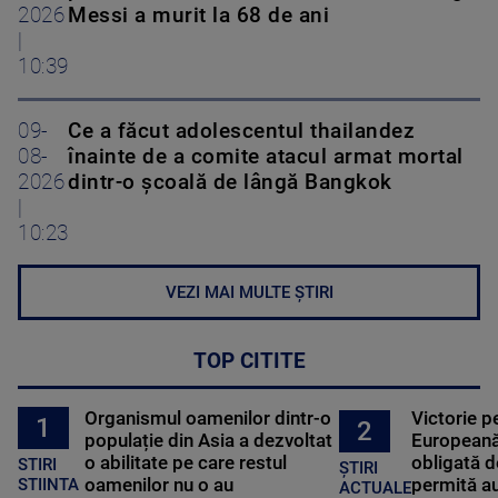
2026
Messi a murit la 68 de ani
|
10:39
09-
Ce a făcut adolescentul thailandez
08-
înainte de a comite atacul armat mortal
2026
dintr-o școală de lângă Bangkok
|
10:23
VEZI MAI MULTE ȘTIRI
TOP CITITE
Organismul oamenilor dintr-o
Victorie p
1
2
populație din Asia a dezvoltat
Europeană
o abilitate pe care restul
obligată d
STIRI
ȘTIRI
oamenilor nu o au
permită au
STIINTA
ACTUALE