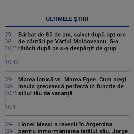
ULTIMELE ȘTIRI
09-
Bărbat de 80 de ani, salvat după opt ore
08-
de căutări pe Vârful Moldoveanu. S-a
2026
rătăcit după ce s-a despărțit de grup
|
10:43
09-
Marea Ionică vs. Marea Egee. Cum alegi
08-
insula grecească perfectă în funcție de
2026
stilul tău de vacanță
|
10:41
09-
Lionel Messi a revenit în Argentina
08-
pentru înmormântarea tatălui său. Jorge