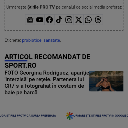
Urmărește
Știrile PRO TV
pe canalul de social media preferat:
Etichete:
probiotice
,
sanatate
,
ARTICOL RECOMANDAT DE
SPORT.RO
FOTO Georgina Rodriguez, apariție
'interzisă' pe rețele. Partenera lui
CR7 s-a fotografiat în costum de
baie pe barcă
UGĂ ȘTIRILE PROTV CA SURSĂ PREFERATĂ
URMĂREȘTE ȘTIRILE PROTV ÎN GOOGLE 