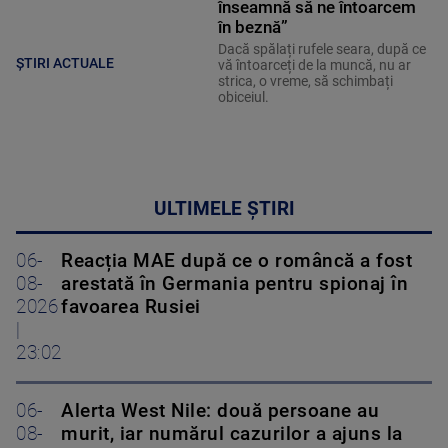
înseamnă să ne întoarcem
în beznă”
Dacă spălați rufele seara, după ce
ȘTIRI ACTUALE
vă întoarceți de la muncă, nu ar
strica, o vreme, să schimbați
obiceiul.
ULTIMELE ȘTIRI
06-
Reacția MAE după ce o româncă a fost
08-
arestată în Germania pentru spionaj în
2026
favoarea Rusiei
|
23:02
06-
Alerta West Nile: două persoane au
08-
murit, iar numărul cazurilor a ajuns la