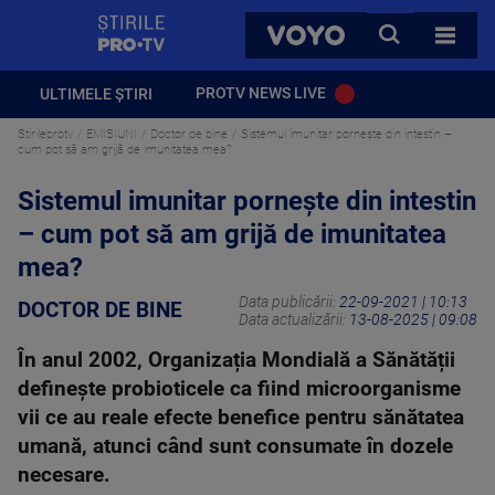
StirilePROTV
CAUTA
VOYO
TOATE 
PROTV NEWS LIVE
ULTIMELE ȘTIRI
Stirileprotv
EMISIUNI
Doctor de bine
Sistemul imunitar porneşte din intestin –
cum pot să am grijă de imunitatea mea?
Sistemul imunitar porneşte din intestin
– cum pot să am grijă de imunitatea
mea?
Data publicării:
22-09-2021 | 10:13
DOCTOR DE BINE
Data actualizării:
13-08-2025 | 09:08
În anul 2002, Organizația Mondială a Sănătății
definește probioticele ca fiind microorganisme
vii ce au reale efecte benefice pentru sănătatea
umană, atunci când sunt consumate în dozele
necesare.