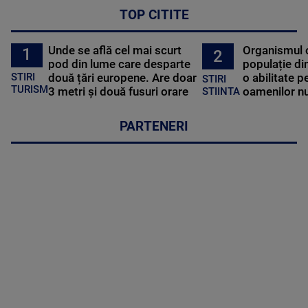
TOP CITITE
Unde se află cel mai scurt
Organismul 
1
2
pod din lume care desparte
populație di
STIRI
două țări europene. Are doar
o abilitate p
STIRI
TURISM
3 metri și două fusuri orare
oamenilor nu
STIINTA
PARTENERI