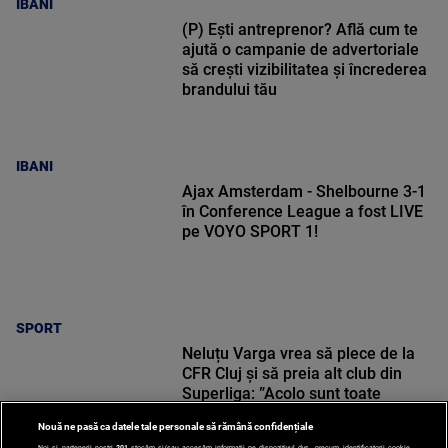
IBANI
(P) Ești antreprenor? Află cum te
ajută o campanie de advertoriale
să crești vizibilitatea și încrederea
brandului tău
IBANI
Ajax Amsterdam - Shelbourne 3-1
în Conference League a fost LIVE
pe VOYO SPORT 1!
SPORT
Neluțu Varga vrea să plece de la
CFR Cluj și să preia alt club din
Superliga: ”Acolo sunt toate
condițiile”
Nouă ne pasă ca datele tale personale să rămână confidențiale
Noi și partenerii noștri
201
stocăm și/sau accesăm informații pe dispozitivul dvs., precum identificatorii cookie