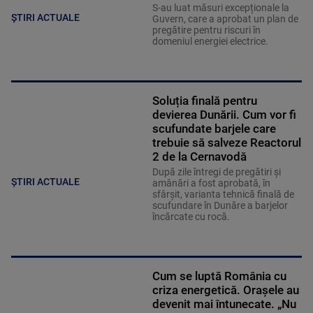
S-au luat măsuri excepționale la
ȘTIRI ACTUALE
Guvern, care a aprobat un plan de
pregătire pentru riscuri în
domeniul energiei electrice.
Soluția finală pentru
devierea Dunării. Cum vor fi
scufundate barjele care
trebuie să salveze Reactorul
2 de la Cernavodă
După zile întregi de pregătiri și
ȘTIRI ACTUALE
amânări a fost aprobată, în
sfârșit, varianta tehnică finală de
scufundare în Dunăre a barjelor
încărcate cu rocă.
Cum se luptă România cu
criza energetică. Orașele au
devenit mai întunecate. „Nu