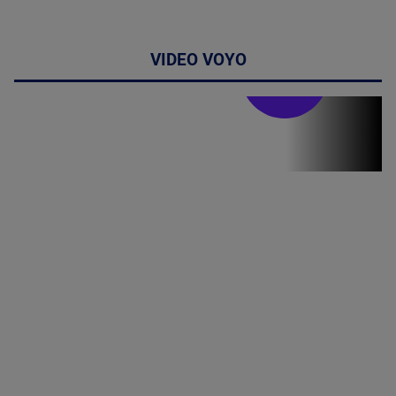
VIDEO VOYO
Stirile PRO TV
Stirile PRO
TV # 19.00 -
06 August
2026
MAI