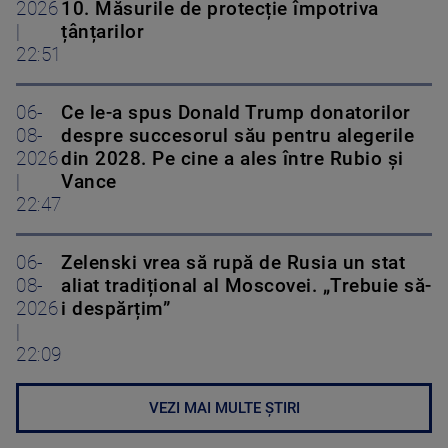
2026
10. Măsurile de protecție împotriva
|
țânțarilor
22:51
06-
Ce le-a spus Donald Trump donatorilor
08-
despre succesorul său pentru alegerile
2026
din 2028. Pe cine a ales între Rubio și
|
Vance
22:47
06-
Zelenski vrea să rupă de Rusia un stat
08-
aliat tradițional al Moscovei. „Trebuie să-
2026
i despărțim”
|
22:09
VEZI MAI MULTE ȘTIRI