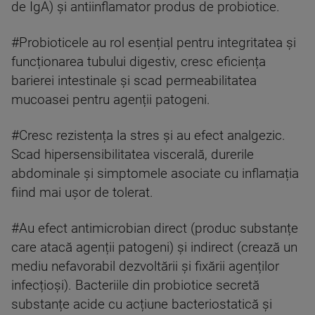
de IgA) și antiinflamator produs de probiotice.
#Probioticele au rol esențial pentru integritatea și
funcționarea tubului digestiv, cresc eficiența
barierei intestinale și scad permeabilitatea
mucoasei pentru agenții patogeni.
#Cresc rezistența la stres și au efect analgezic.
Scad hipersensibilitatea viscerală, durerile
abdominale și simptomele asociate cu inflamația
fiind mai ușor de tolerat.
#Au efect antimicrobian direct (produc substanțe
care atacă agenții patogeni) și indirect (crează un
mediu nefavorabil dezvoltării și fixării agenților
infecțioși). Bacteriile din probiotice secretă
substanțe acide cu acțiune bacteriostatică și